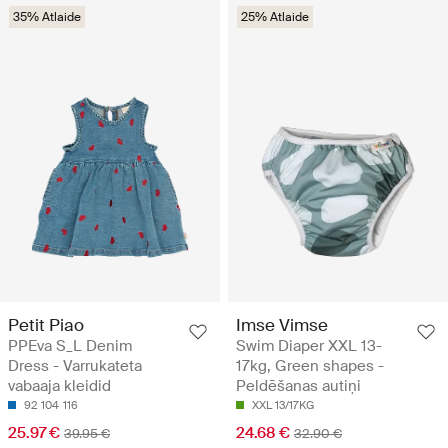
35% Atlaide
25% Atlaide
Petit Piao
Imse Vimse
PPEva S_L Denim
Swim Diaper XXL 13-
Dress - Varrukateta
17kg, Green shapes -
vabaaja kleidid
Peldēšanas autiņi
92
104
116
XXL 13/17KG
25.97 €
24.68 €
39.95 €
32.90 €