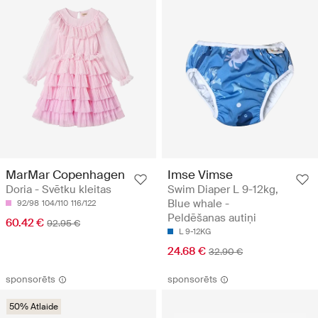
MarMar Copenhagen
Imse Vimse
Doria - Svētku kleitas
Swim Diaper L 9-12kg,
Blue whale -
92/98
104/110
116/122
Peldēšanas autiņi
60.42 €
92.95 €
L 9-12KG
24.68 €
32.90 €
sponsorēts
sponsorēts
50% Atlaide