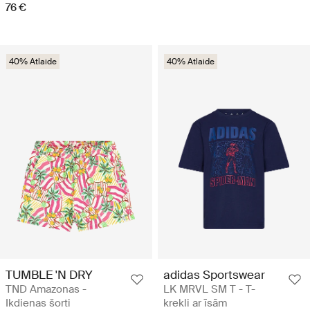
76 €
40% Atlaide
40% Atlaide
TUMBLE 'N DRY
adidas Sportswear
TND Amazonas -
LK MRVL SM T - T-
Ikdienas šorti
krekli ar īsām