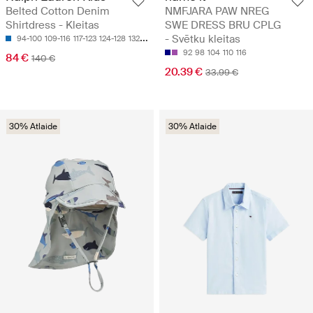
Belted Cotton Denim
NMFJARA PAW NREG
Shirtdress - Kleitas
SWE DRESS BRU CPLG
- Svētku kleitas
94-100
109-116
117-123
124-128
132-135
92
98
104
110
116
84 €
140 €
20.39 €
33.99 €
30% Atlaide
30% Atlaide