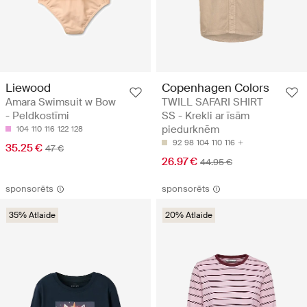
Liewood
Copenhagen Colors
Amara Swimsuit w Bow
TWILL SAFARI SHIRT
- Peldkostīmi
SS - Krekli ar īsām
piedurknēm
104
110
116
122
128
92
98
104
110
116
35.25 €
47 €
26.97 €
44.95 €
sponsorēts
sponsorēts
35% Atlaide
20% Atlaide