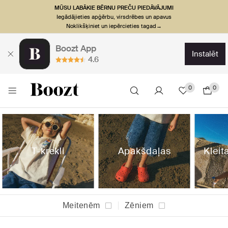
MŪSU LABĀKIE BĒRNU PREČU PIEDĀVĀJUMI
Iegādājieties apģērbu, virsdrēbes un apavus
Noklikšķiniet un iepērcieties tagad→
Boozt App
instalēt
4.6
0
0
T-krekli
Apakšdaļas
Kleit
Meitenēm
Zēniem