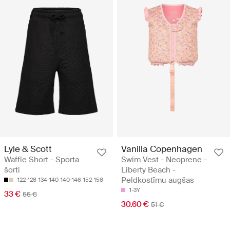
Lyle & Scott
Vanilla Copenhagen
Waffle Short - Sporta
Swim Vest - Neoprene -
šorti
Liberty Beach -
Peldkostīmu augšas
122-128
134-140
140-146
152-158
1-3Y
33 €
55 €
30.60 €
51 €