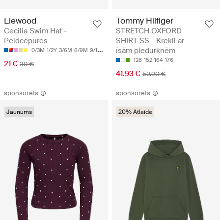
Liewood
Tommy Hilfiger
Cecilia Swim Hat -
STRETCH OXFORD
Peldcepures
SHIRT SS - Krekli ar
īsām piedurknēm
0/3M
1/2Y
3/6M
6/9M
9/12M
128
152
164
176
21 €
30 €
41.93 €
59.90 €
sponsorēts
sponsorēts
Jaunums
20% Atlaide