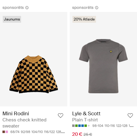
sponsorēts
sponsorēts
Jaunums
20% Atlaide
Mini Rodini
Lyle & Scott
Chess check knitted
Plain T-shirt
sweater
98-104
110-116
122-128
128-134
68/74
92/98
104/110
116/122
128/134
20 €
25 €