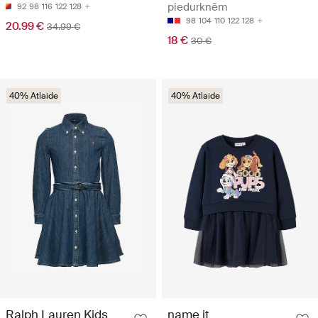
piedurknēm
92
98
116
122
128
98
104
110
122
128
20.99 €
34.99 €
18 €
30 €
40% Atlaide
40% Atlaide
Ralph Lauren Kids
name it