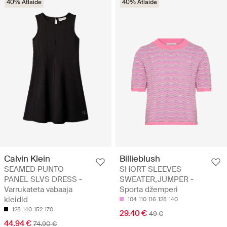
40% Atlaide
40% Atlaide
Calvin Klein
Billieblush
SEAMED PUNTO
SHORT SLEEVES
PANEL SLVS DRESS -
SWEATER,JUMPER -
Varrukateta vabaaja
Sporta džemperi
kleidid
104
110
116
128
140
128
140
152
170
29.40 €
49 €
44.94 €
74.90 €