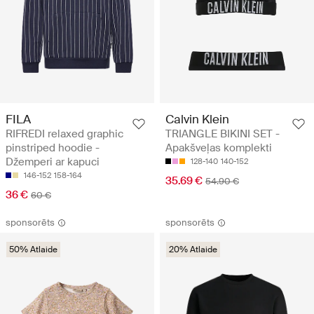
FILA
Calvin Klein
RIFREDI relaxed graphic
TRIANGLE BIKINI SET -
pinstriped hoodie -
Apakšveļas komplekti
Džemperi ar kapuci
128-140
140-152
146-152
158-164
35.69 €
54.90 €
36 €
60 €
sponsorēts
sponsorēts
50% Atlaide
20% Atlaide