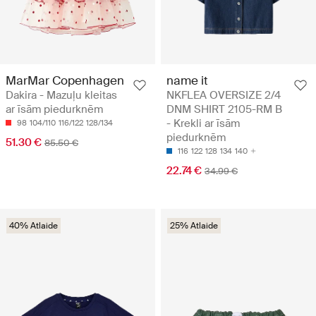
MarMar Copenhagen
name it
Dakira - Mazuļu kleitas
NKFLEA OVERSIZE 2/4
ar īsām piedurknēm
DNM SHIRT 2105-RM B
- Krekli ar īsām
98
104/110
116/122
128/134
piedurknēm
51.30 €
85.50 €
116
122
128
134
140
22.74 €
34.99 €
40% Atlaide
25% Atlaide