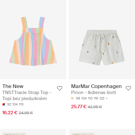
The New
MarMar Copenhagen
TNSTTracie Strap Top -
Pinon - Ikdienas šorti
Topi bez piedurknēm
98
104
110
116
122
92
104
110
25.77 €
42.95 €
16.22 €
24.95 €