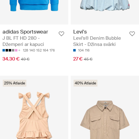
adidas Sportswear
Levi's
J BL FT HD 280 -
Levi's® Denim Bubble
Džemperi ar kapuci
Skirt - Džinsa svārki
128
140
152
164
176
104
116
34.30 €
27 €
49 €
45 €
25% Atlaide
40% Atlaide