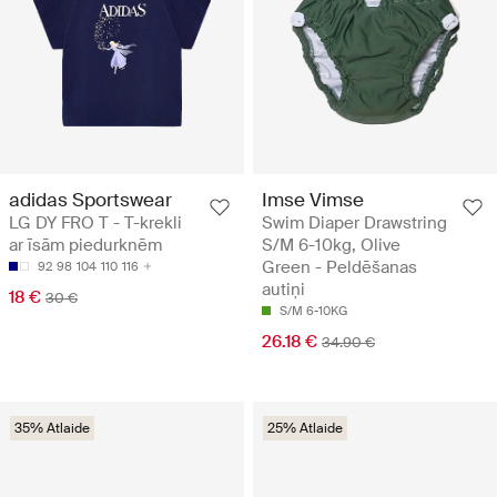
adidas Sportswear
Imse Vimse
LG DY FRO T - T-krekli
Swim Diaper Drawstring
ar īsām piedurknēm
S/M 6-10kg, Olive
Green - Peldēšanas
92
98
104
110
116
autiņi
18 €
30 €
S/M 6-10KG
26.18 €
34.90 €
35% Atlaide
25% Atlaide