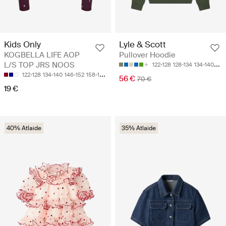
Kids Only
Lyle & Scott
KOGBELLA LIFE AOP
Pullover Hoodie
L/S TOP JRS NOOS
122-128
128-134
134-140
140
122-128
134-140
146-152
158-164
56 €
70 €
19 €
40% Atlaide
35% Atlaide