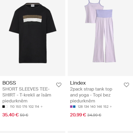
BOSS
Lindex
SHORT SLEEVES TEE-
2pack strap tank top
SHIRT - T-krekli ar īsām
and yoga - Topi bez
piedurknēm
piedurknēm
110
150
176
102
114
128
134
140
146
152
35.40 €
20.99 €
59 €
34.99 €