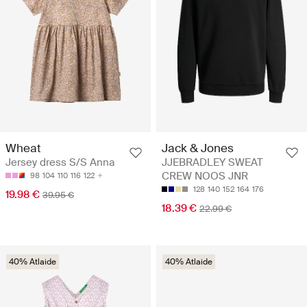
Wheat
Jack & Jones
Jersey dress S/S Anna
JJEBRADLEY SWEAT
CREW NOOS JNR
98
104
110
116
122
128
140
152
164
176
19.98 €
39.95 €
18.39 €
22.99 €
40% Atlaide
40% Atlaide