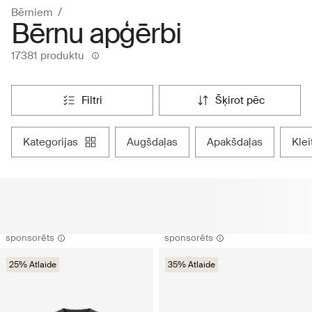
Bērniem
Bērnu apģērbi
17381 produktu
filtri
šķirot pēc
kategorijas
augšdaļas
apakšdaļas
kle
sponsorēts
sponsorēts
25% Atlaide
35% Atlaide