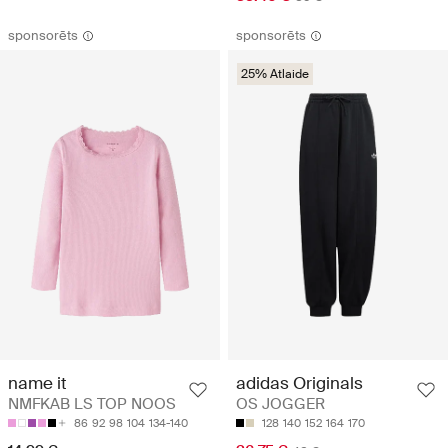
sponsorēts
sponsorēts
25% Atlaide
name it
adidas Originals
NMFKAB LS TOP NOOS
OS JOGGER
86
92
98
104
134-140
128
140
152
164
170