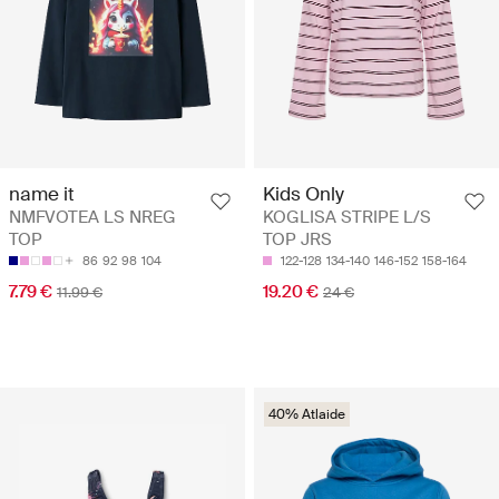
name it
Kids Only
NMFVOTEA LS NREG
KOGLISA STRIPE L/S
TOP
TOP JRS
86
92
98
104
122-128
134-140
146-152
158-164
7.79 €
19.20 €
11.99 €
24 €
40% Atlaide