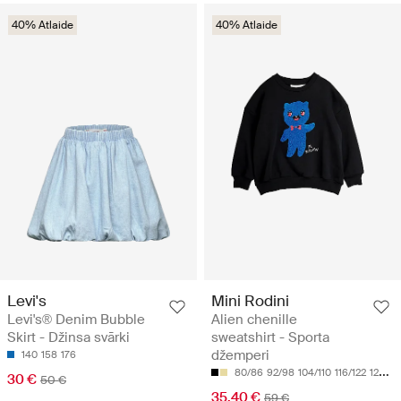
40% Atlaide
40% Atlaide
Levi's
Mini Rodini
Levi's® Denim Bubble
Alien chenille
Skirt - Džinsa svārki
sweatshirt - Sporta
džemperi
140
158
176
80/86
92/98
104/110
116/122
128/134
30 €
50 €
35.40 €
59 €