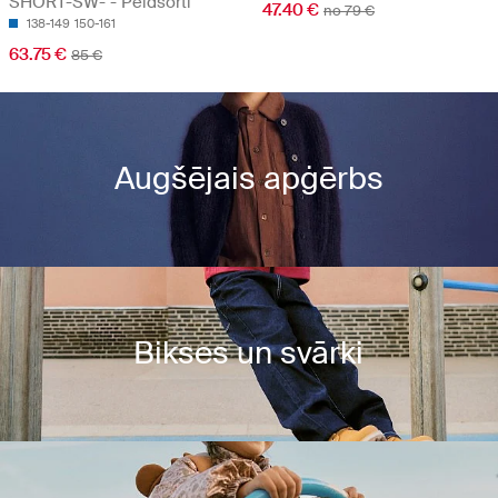
SHORT-SW- - Peldšorti
47.40 €
no 79 €
138-149
150-161
63.75 €
85 €
Augšējais apġērbs
Bikses un svārki