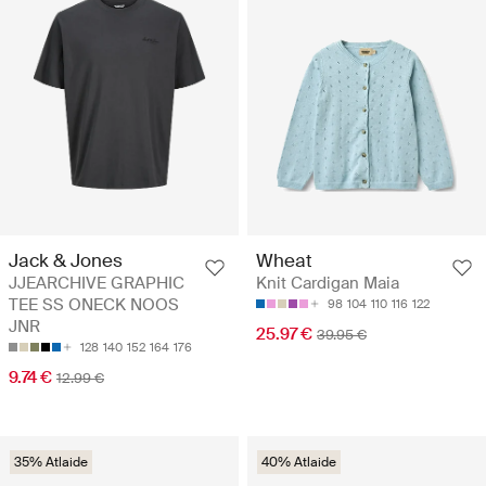
Jack & Jones
Wheat
JJEARCHIVE GRAPHIC
Knit Cardigan Maia
TEE SS ONECK NOOS
98
104
110
116
122
JNR
25.97 €
39.95 €
128
140
152
164
176
9.74 €
12.99 €
35% Atlaide
40% Atlaide