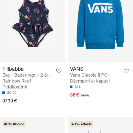
Filibabba
VANS
Eva – Badedragt 1-2 år –
Vans Classic II PO -
Rainbow Reef -
Džemperi ar kapuci
Peldkostīmi
M
L
80-92
36 €
60 €
37.33 €
40% Atlaide
40% Atlaide