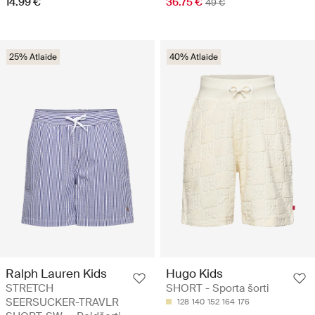
14.99 €
36.75 €
49 €
25% Atlaide
40% Atlaide
Ralph Lauren Kids
Hugo Kids
STRETCH
SHORT - Sporta šorti
SEERSUCKER-TRAVLR
128
140
152
164
176