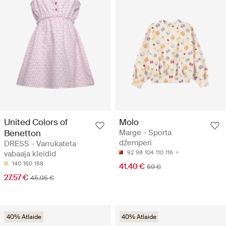
United Colors of
Molo
Benetton
Marge - Sporta
džemperi
DRESS - Varrukateta
vabaaja kleidid
92
98
104
110
116
140
160
168
41.40 €
69 €
27.57 €
45.95 €
40% Atlaide
40% Atlaide