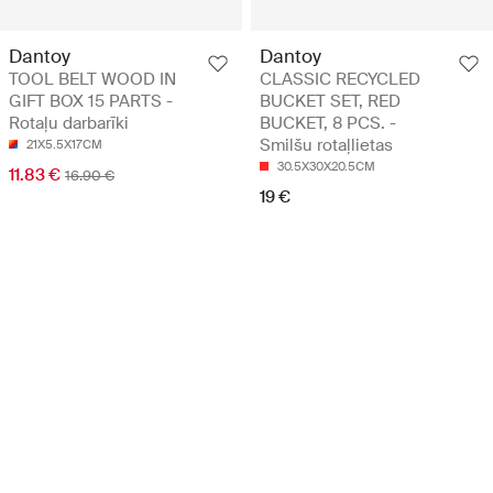
Dantoy
Dantoy
TOOL BELT WOOD IN
CLASSIC RECYCLED
GIFT BOX 15 PARTS -
BUCKET SET, RED
Rotaļu darbarīki
BUCKET, 8 PCS. -
Smilšu rotaļlietas
21X5.5X17CM
30.5X30X20.5CM
11.83 €
16.90 €
19 €