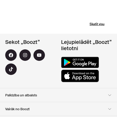
Skatīt visu
Sekot „Boozt”
Lejupielādēt „Boozt”
lietotni
Palīdzība un atbalsts
Klientu apkalpošana
Piegāde
Vairāk no Boozt
Atgriešana
Maksājums