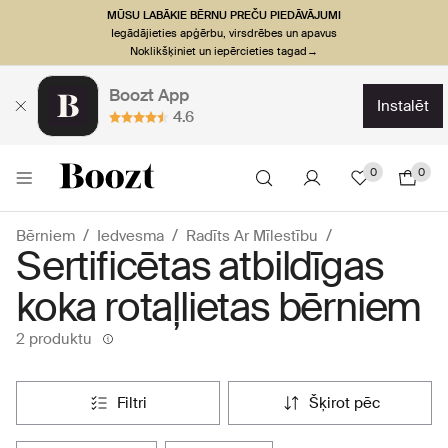
MŪSU LABĀKIE BĒRNU PREČU PIEDĀVĀJUMI
Iegādājieties apģērbu, virsdrēbes un apavus
Noklikšķiniet un iepērcieties tagad→
Boozt App
instalēt
4.6
0
0
Bērniem
Iedvesma
Radīts Ar Mīlestību
Sertificētas atbildīgas
koka rotaļlietas bērniem
2 produktu
filtri
šķirot pēc