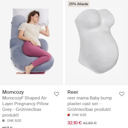
25% Atlaide
Momcozy
Reer
MomcozyF Shaped Air
reer mama Baby bump
Layer Pregnancy Pillow
plaster cast set -
Grey - Grūtniecības
Grūtniecības produkti
produkti
ONE SIZE
ONE SIZE
32.10 €
42.80 €