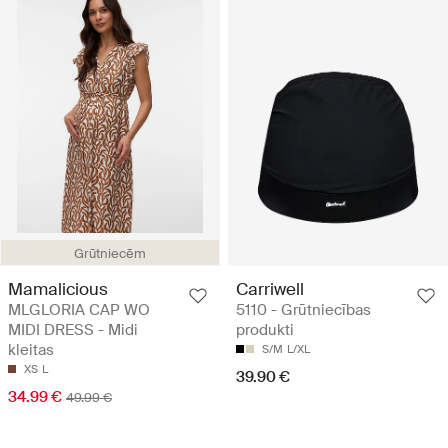
Grūtniecēm
Mamalicious
Carriwell
MLGLORIA CAP WO
5110 - Grūtniecības
MIDI DRESS - Midi
produkti
kleitas
S/M
L/XL
XS
L
39.90 €
34.99 €
49.99 €