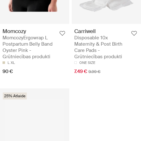
Momcozy
Carriwell
MomcozyErgowrap L
Disposable 10x
Postpartum Belly Band
Maternity & Post Birth
Oyster Pink -
Care Pads -
Grūtniecības produkti
Grūtniecības produkti
L
XL
ONE SIZE
90 €
7.49 €
9.99 €
25% Atlaide