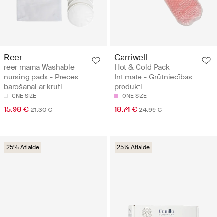
Reer
Carriwell
reer mama Washable
Hot & Cold Pack
nursing pads - Preces
Intimate - Grūtniecības
barošanai ar krūti
produkti
ONE SIZE
ONE SIZE
15.98 €
18.74 €
21.30 €
24.99 €
25% Atlaide
25% Atlaide