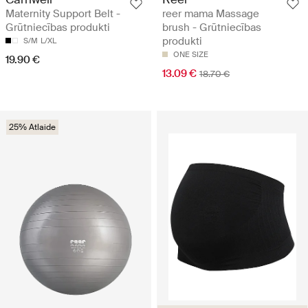
Maternity Support Belt -
reer mama Massage
Grūtniecības produkti
brush - Grūtniecības
produkti
S/M
L/XL
ONE SIZE
19.90 €
13.09 €
18.70 €
25% Atlaide