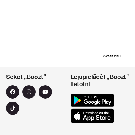
Skatīt visu
Sekot „Boozt”
Lejupielādēt „Boozt”
lietotni