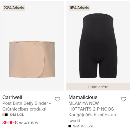
20% Atlaide
15% Atlaide
Grūtniecēm
Carriwell
Mamalicious
Post Birth Belly Binder -
MLAMIYA NEW
Grūtniecības produkti
HOTPANTS 2-P NOOS -
Koriģējošās biksītes un
S/M
L/XL
svārki
39.99 €
no 49.99 €
S/M
M/L
L/XL