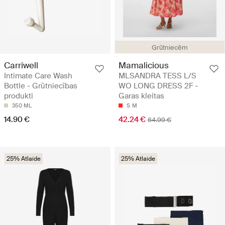
Grūtniecēm
Carriwell
Mamalicious
Intimate Care Wash
MLSANDRA TESS L/S
Bottle - Grūtniecības
WO LONG DRESS 2F -
produkti
Garas kleitas
350 ML
S
M
14.90 €
42.24 €
64.99 €
25% Atlaide
25% Atlaide