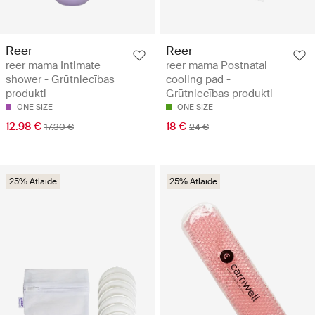
Reer
Reer
reer mama Intimate
reer mama Postnatal
shower - Grūtniecības
cooling pad -
produkti
Grūtniecības produkti
ONE SIZE
ONE SIZE
12.98 €
18 €
17.30 €
24 €
25% Atlaide
25% Atlaide