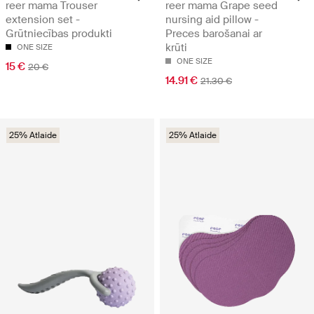
reer mama Trouser
reer mama Grape seed
extension set -
nursing aid pillow -
Grūtniecības produkti
Preces barošanai ar
krūti
ONE SIZE
ONE SIZE
15 €
20 €
14.91 €
21.30 €
25% Atlaide
25% Atlaide