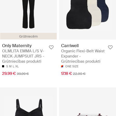
Grūtniecēm
Only Maternity
Carriwell
OLMLITA EMMA L/S V-
Organic Flexi-Belt Waist
NECK JUMPSUIT JRS -
Expander -
Grūtniecības produkti
Grūtniecības produkti
S
M
L
XL
ONE SIZE
29.99 €
17.18 €
39.99 €
22.90 €