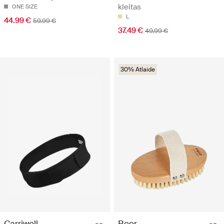
kleitas
ONE SIZE
L
44.99 €
59.99 €
37.49 €
49.99 €
30% Atlaide
Carriwell
Reer