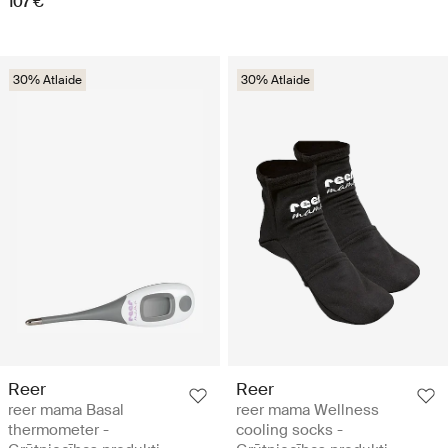
107 €
30% Atlaide
30% Atlaide
Reer
Reer
reer mama Basal
reer mama Wellness
thermometer -
cooling socks -