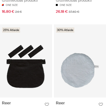
Grūtniecības produkti
Grūtniecības produkti
ONE SIZE
ONE SIZE
16.80 €
26.18 €
24 €
37.40 €
25% Atlaide
30% Atlaide
Reer
Reer