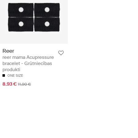
Reer
reer mama Acupressure
bracelet - Grūtniecības
produkti
ONE SIZE
8.93 €
11.90 €