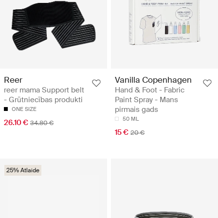
Reer
Vanilla Copenhagen
reer mama Support belt
Hand & Foot - Fabric
- Grūtniecības produkti
Paint Spray - Mans
pirmais gads
ONE SIZE
50 ML
26.10 €
34.80 €
15 €
20 €
25% Atlaide