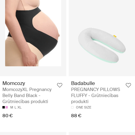
Momcozy
Badabulle
MomcozyXL Pregnancy
PREGNANCY PILLOWS
Belly Band Black -
FLUFFY - Grūtniecības
Grūtniecības produkti
produkti
M
L
XL
ONE SIZE
80 €
88 €