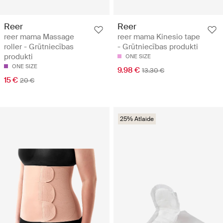
Reer
Reer
reer mama Massage
reer mama Kinesio tape
roller - Grūtniecības
- Grūtniecības produkti
produkti
ONE SIZE
ONE SIZE
9.98 €
13.30 €
15 €
20 €
25% Atlaide