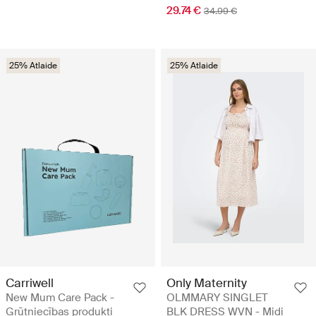
29.74 €
34.99 €
25% Atlaide
25% Atlaide
Carriwell
Only Maternity
New Mum Care Pack -
OLMMARY SINGLET
Grūtniecības produkti
BLK DRESS WVN - Midi