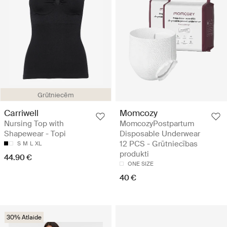
Grūtniecēm
Carriwell
Momcozy
Nursing Top with
MomcozyPostpartum
Shapewear - Topi
Disposable Underwear
12 PCS - Grūtniecības
S
M
L
XL
produkti
44.90 €
ONE SIZE
40 €
30% Atlaide