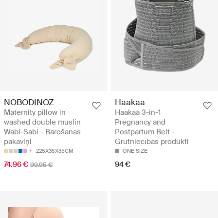
NOBODINOZ
Haakaa
Maternity pillow in
Haakaa 3-in-1
washed double muslin
Pregnancy and
Wabi-Sabi - Barošanas
Postpartum Belt -
pakaviņi
Grūtniecības produkti
225X35X35CM
ONE SIZE
74.96 €
94 €
99.95 €