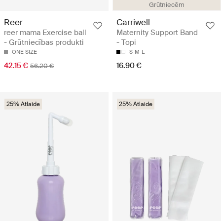
Grūtniecēm
Reer
Carriwell
reer mama Exercise ball
Maternity Support Band
- Grūtniecības produkti
- Topi
ONE SIZE
S
M
L
42.15 €
16.90 €
56.20 €
25% Atlaide
25% Atlaide