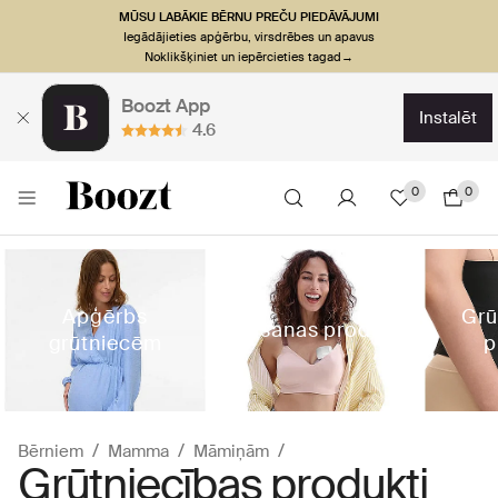
MŪSU LABĀKIE BĒRNU PREČU PIEDĀVĀJUMI
Iegādājieties apģērbu, virsdrēbes un apavus
Noklikšķiniet un iepērcieties tagad→
Boozt App
instalēt
4.6
0
0
Apģērbs
Grū
Zīdīšanas produkti
grūtniecēm
p
Bērniem
Mamma
Māmiņām
Grūtniecības produkti