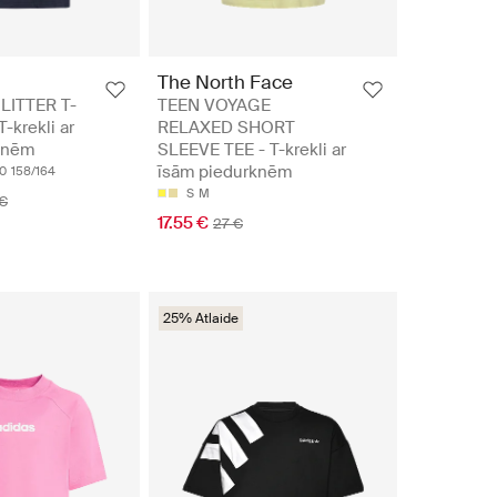
The North Face
LITTER T-
TEEN VOYAGE
-krekli ar
RELAXED SHORT
knēm
SLEEVE TEE - T-krekli ar
īsām piedurknēm
40
158/164
S
M
 €
17.55 €
27 €
25% Atlaide