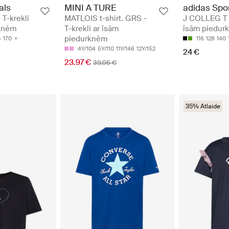
als
MINI A TURE
adidas Spo
T-krekli
MATLOIS t-shirt. GRS -
J COLLEG T -
rknēm
T-krekli ar īsām
īsām piedur
piedurknēm
4
170
116
128
140
4Y/104
5Y/110
11Y/146
12Y/152
24 €
23.97 €
39.95 €
35% Atlaide