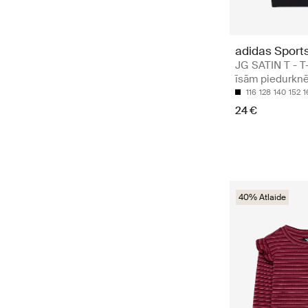
adidas Sport
JG SATIN T - T-
īsām piedurkn
116
128
140
152
1
24 €
40% Atlaide