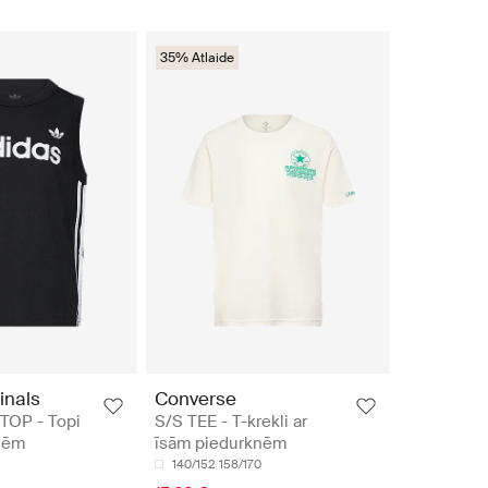
35% Atlaide
inals
Converse
TOP - Topi
S/S TEE - T-krekli ar
nēm
īsām piedurknēm
140/152
158/170