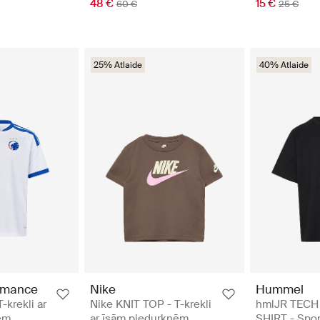
48 €
15 €
60 €
25 €
25% Atlaide
40% Atlaide
rmance
Nike
Hummel
-krekli ar
Nike KNIT TOP - T-krekli
hmlJR TECH
ēm
ar īsām piedurknēm
SHIRT - Spor