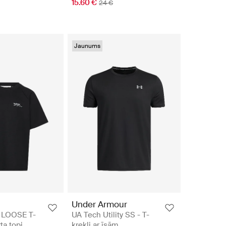
15.60 €
24 €
Jaunums
Under Armour
 LOOSE T-
UA Tech Utility SS - T-
ta topi
krekli ar īsām