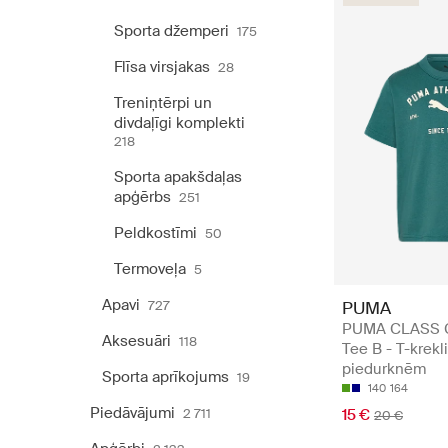
Sporta džemperi
175
Flīsa virsjakas
28
Treniņtērpi un
divdaļīgi komplekti
218
Sporta apakšdaļas
apģērbs
251
Peldkostīmi
50
Termoveļa
5
Apavi
727
PUMA
PUMA CLASS G
Aksesuāri
118
Tee B - T-krekl
piedurknēm
Sporta aprīkojums
19
140
164
Piedāvājumi
2 711
15 €
20 €