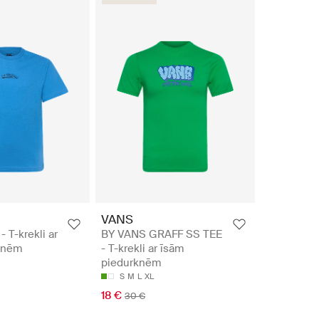
VANS
- T-krekli ar
BY VANS GRAFF SS TEE
knēm
- T-krekli ar īsām
piedurknēm
S
M
L
XL
18 €
30 €