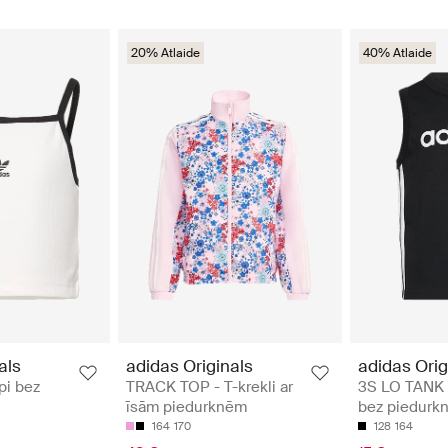
20% Atlaide
40% Atlaide
als
adidas Originals
adidas Orig
pi bez
TRACK TOP - T-krekli ar
3S LO TANK 
īsām piedurknēm
bez piedurk
164
170
128
164