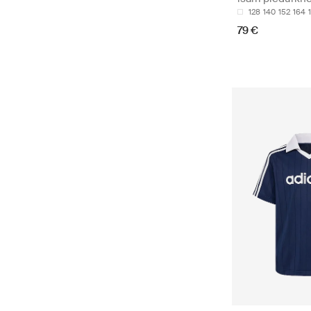
128
140
152
164
79 €