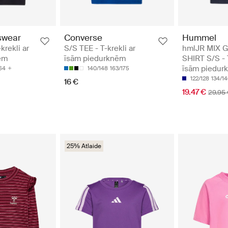
swear
Converse
Hummel
krekli ar
S/S TEE - T-krekli ar
hmlJR MIX G
ēm
īsām piedurknēm
SHIRT S/S - T
īsām piedur
64
140/148
163/175
122/128
134/1
16 €
19.47 €
29.95
25% Atlaide