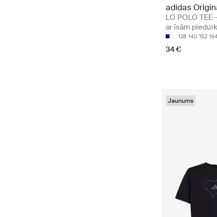
adidas Origin
LO POLO TEE - 
ar īsām piedu
128
140
152
16
34 €
Jaunums