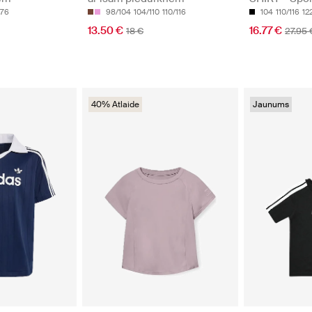
176
98/104
104/110
110/116
104
110/116
12
13.50 €
16.77 €
18 €
27.95 
40% Atlaide
Jaunums