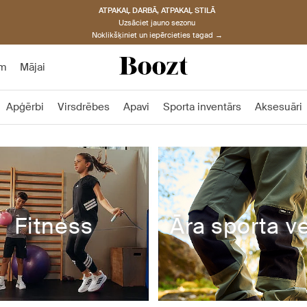
ATPAKAĻ DARBĀ, ATPAKAĻ STILĀ
Uzsāciet jauno sezonu
Noklikšķiniet un iepērcieties tagad →
am
Mājai
Apģērbi
Virsdrēbes
Apavi
Sporta inventārs
Aksesuāri
Fitness
Āra sporta ve