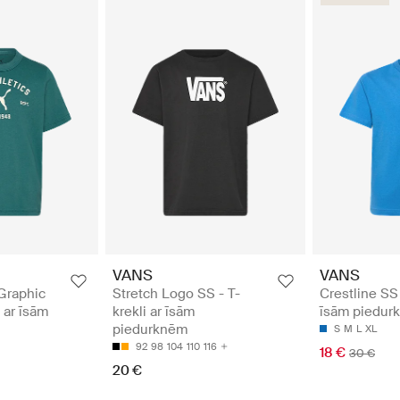
VANS
VANS
raphic
Stretch Logo SS - T-
Crestline SS 
i ar īsām
krekli ar īsām
īsām piedur
piedurknēm
S
M
L
XL
92
98
104
110
116
18 €
30 €
20 €