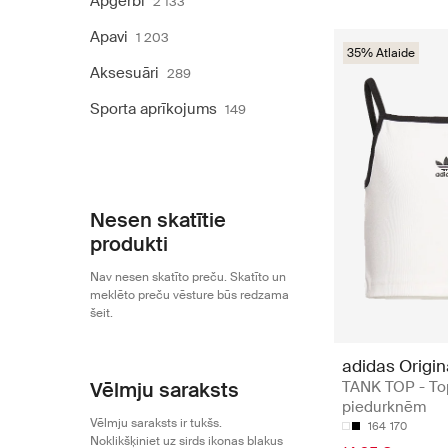
Apģērbi
2 133
Apavi
1 203
35% Atlaide
Aksesuāri
289
Sporta aprīkojums
149
Nesen skatītie
produkti
Nav nesen skatīto preču. Skatīto un
meklēto preču vēsture būs redzama
šeit.
adidas Origin
Vēlmju saraksts
TANK TOP - To
piedurknēm
Vēlmju saraksts ir tukšs.
164
170
Noklikšķiniet uz sirds ikonas blakus