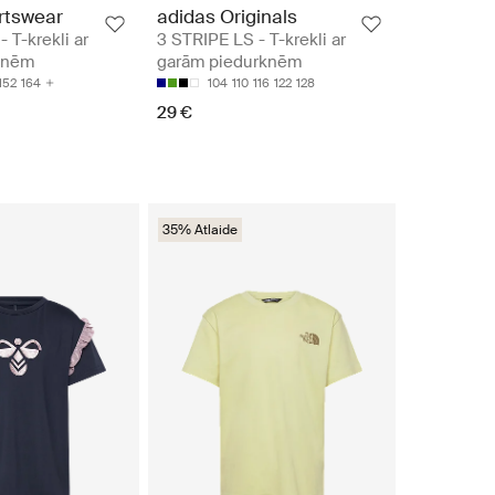
rtswear
adidas Originals
 T-krekli ar
3 STRIPE LS - T-krekli ar
knēm
garām piedurknēm
152
164
104
110
116
122
128
29 €
35% Atlaide