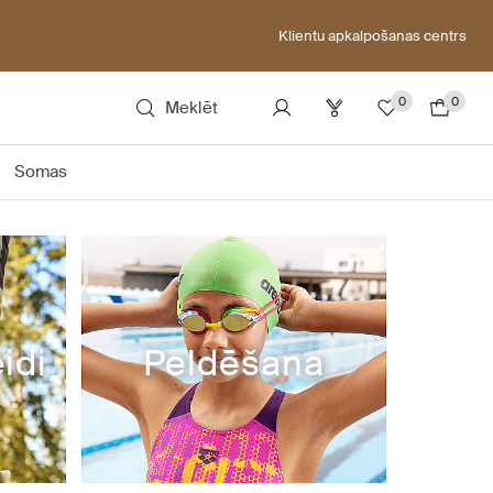
Klientu apkalpošanas centrs
0
0
Meklēt
Somas
idi
Peldēšana