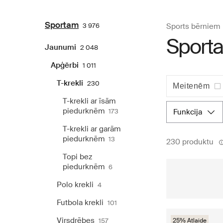
Sportam
3 976
Sports bērniem
Sporta
Jaunumi
2 048
Apģērbi
1 011
T-krekli
230
Meitenēm
T-krekli ar īsām
piedurknēm
173
funkcija
T-krekli ar garām
piedurknēm
13
230 produktu
Topi bez
piedurknēm
6
Polo krekli
4
Futbola krekli
101
Virsdrēbes
157
25% Atlaide