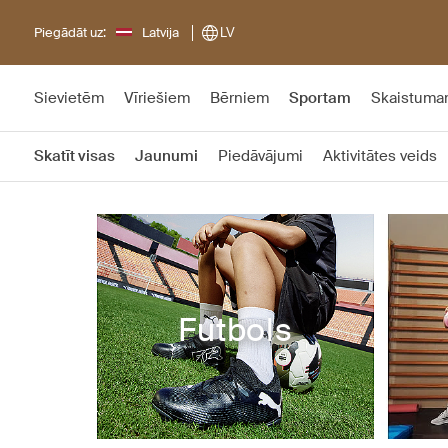
Piegādāt uz:
Latvija
LV
Sievietēm
Vīriešiem
Bērniem
Sportam
Skaistum
Skatīt visas
Jaunumi
Piedāvājumi
Aktivitātes veids
Futbols