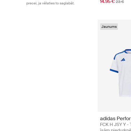
14.95 €
23 €
precei, ja vēlaties to saglabāt.
Jaunums
adidas Perfo
FCK H JSY Y - T
īsām piedurkn