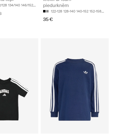
piedurknēm
2/128
134/140
146/152
122-128
128-140
140-152
152-158
158-170
€
35 €