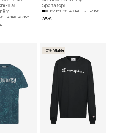
rekli ar
Sporta topi
knēm
122-128
128-140
140-152
152-158
158-170
128
134/140
146/152
35 €
 €
40% Atlaide