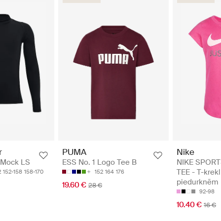
Nike
r
PUMA
NIKE SPOR
 Mock LS
ESS No. 1 Logo Tee B
TEE - T-krekl
2
152-158
158-170
152
164
176
piedurknēm
19.60 €
28 €
92-98
10.40 €
16 €