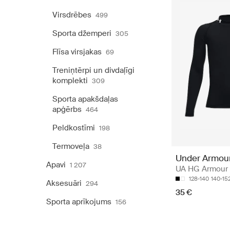
Virsdrēbes
499
Sporta džemperi
305
Flīsa virsjakas
69
Treniņtērpi un divdaļīgi
komplekti
309
Sporta apakšdaļas
apģērbs
464
Peldkostīmi
198
Termoveļa
38
Under Armou
Apavi
1 207
UA HG Armour
128-140
140-15
Aksesuāri
294
35 €
Sporta aprīkojums
156