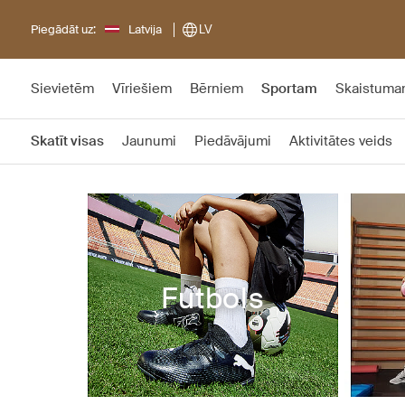
Piegādāt uz:
Latvija
LV
Sievietēm
Vīriešiem
Bērniem
Sportam
Skaistum
Skatīt visas
Jaunumi
Piedāvājumi
Aktivitātes veids
Futbols