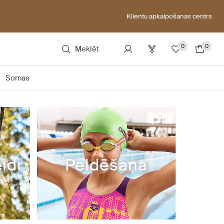
Klientu apkalpošanas centrs
0
0
Meklēt
Somas
idi
Peldēšana