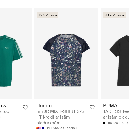
35% Atlaide
30% Atlaide
als
Hummel
PUMA
a topi
hmlJR MIX T-SHIRT S/S
TAD ESS Tee 
- T-krekli ar īsām
ar īsām pie
6
piedurknēm
116
128
140
15
104
146/152
158/164