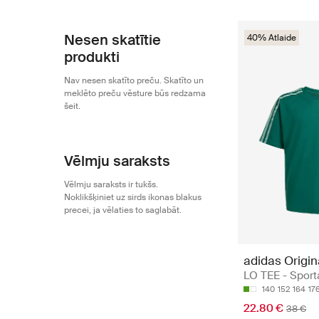
Nesen skatītie
40% Atlaide
produkti
Nav nesen skatīto preču. Skatīto un
meklēto preču vēsture būs redzama
šeit.
Vēlmju saraksts
Vēlmju saraksts ir tukšs.
Noklikšķiniet uz sirds ikonas blakus
precei, ja vēlaties to saglabāt.
adidas Origin
LO TEE - Sport
140
152
164
17
22.80 €
38 €