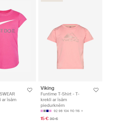
Viking
TSWEAR
Funtime T-Shirt - T-
i ar īsām
krekli ar īsām
piedurknēm
92
98
104
110
116
15 €
30 €