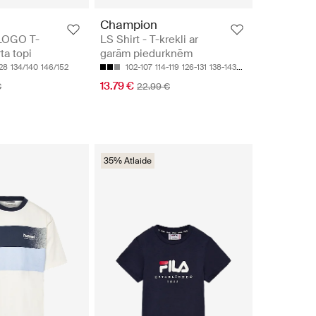
Champion
LOGO T-
LS Shirt - T-krekli ar
ta topi
garām piedurknēm
128
134/140
146/152
102-107
114-119
126-131
138-143
150-155
13.79 €
€
22.99 €
35% Atlaide