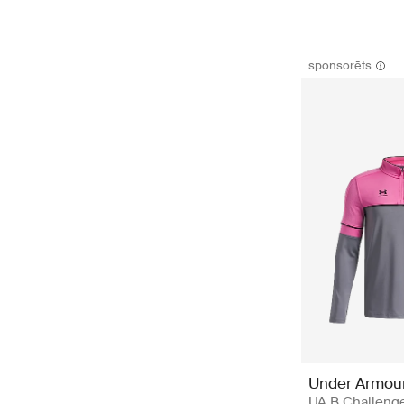
sponsorēts
Under Armou
UA B Challeng