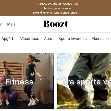
ATPAKAĻ DARBĀ, ATPAKAĻ STILĀ
Uzsāciet jauno sezonu
Noklikšķiniet un iepērcieties tagad →
am
Mājai
Apģērbi
Virsdrēbes
Apavi
Sporta inventārs
Aksesuāri
Fitness
Āra sporta ve