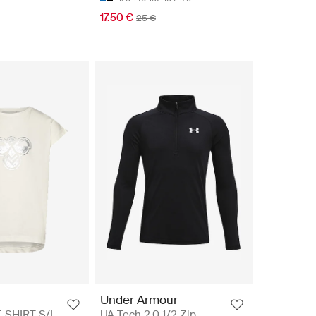
17.50 €
25 €
Under Armour
-SHIRT S/L
UA Tech 2.0 1/2 Zip -