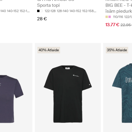
Sporta topi
BIG BEE - T-k
īsām piedur
122-128
128-140
140-152
152-158
158-170
-140
140-152
152-158
158-170
110/116
122/
28 €
13.77 €
22.95
40% Atlaide
35% Atlaide