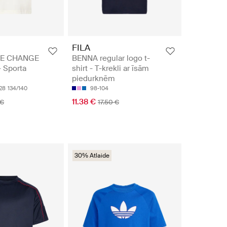
FILA
SE CHANGE
BENNA regular logo t-
 Sporta
shirt - T-krekli ar īsām
piedurknēm
128
134/140
98-104
11.38 €
 €
17.50 €
30% Atlaide