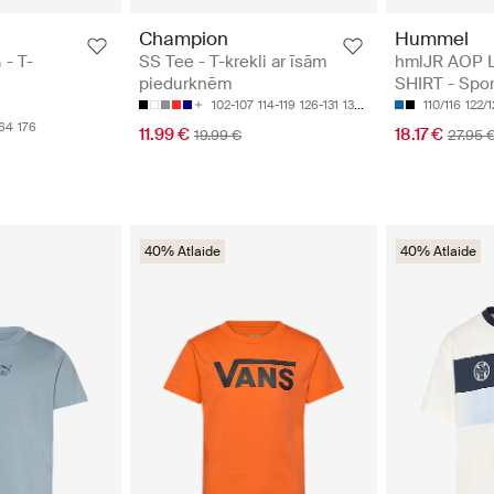
Champion
Hummel
- T-
SS Tee - T-krekli ar īsām
hmlJR AOP 
piedurknēm
SHIRT - Spor
102-107
114-119
126-131
138-143
150-155
110/116
122/
64
176
11.99 €
18.17 €
19.99 €
27.95 
40% Atlaide
40% Atlaide