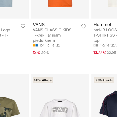
VANS
Hummel
1 Logo
VANS CLASSIC KIDS -
hmlJR LOO
 - T-
T-krekli ar īsām
T-SHIRT SS -
piedurknēm
topi
104
110
116
122
110/116
122/
12 €
13.77 €
20 €
22.95
50% Atlaide
35% Atlaide