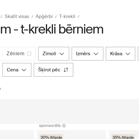
Skatīt visas
Apģērbi
T-krekli
m - t-krekli bērniem
zīmoli
izmērs
krāsa
Zēniem
cena
šķirot pēc
sponsorēts
30% Atlaide
35% Atlaide