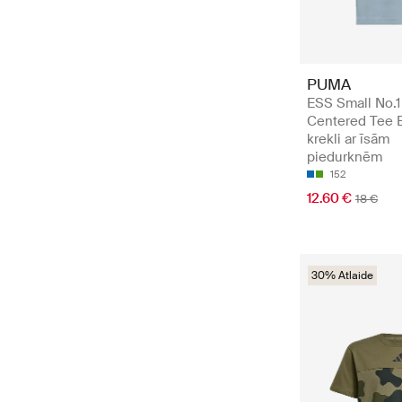
PUMA
ESS Small No.
Centered Tee B
krekli ar īsām
piedurknēm
152
12.60 €
18 €
30% Atlaide