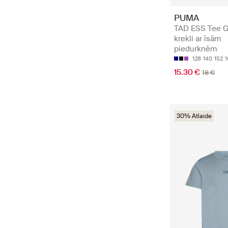
PUMA
TAD ESS Tee G 
krekli ar īsām
piedurknēm
128
140
152
1
15.30 €
18 €
30% Atlaide