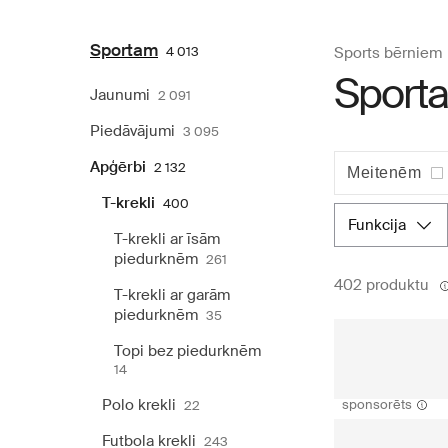
Sportam
4 013
Sports bērniem
Sporta
Jaunumi
2 091
Piedāvājumi
3 095
Apģērbi
2 132
Meitenēm
T-krekli
400
funkcija
T-krekli ar īsām
piedurknēm
261
402 produktu
T-krekli ar garām
piedurknēm
35
Topi bez piedurknēm
14
Polo krekli
sponsorēts
22
Futbola krekli
243