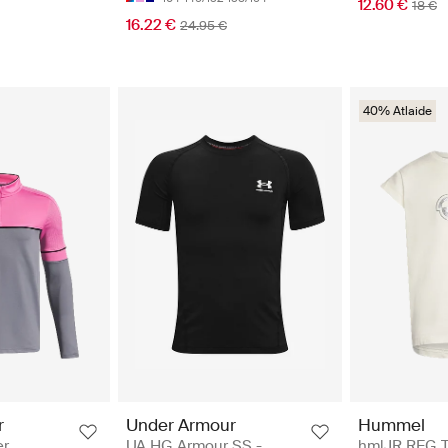
12.60 €
18 €
16.22 €
24.95 €
40% Atlaide
Under Armour
Hummel
r
UA HG Armour SS -
hmlJR REG T
er