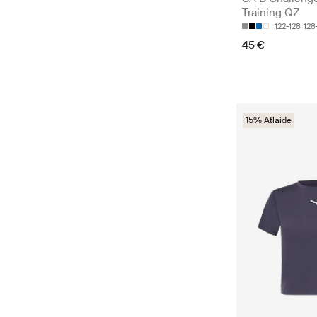
Training QZ
122-128
128
45 €
15% Atlaide