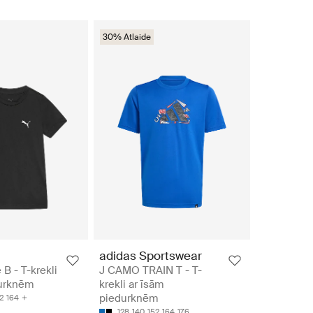
30% Atlaide
adidas Sportswear
B - T-krekli
J CAMO TRAIN T - T-
durknēm
krekli ar īsām
piedurknēm
2
164
128
140
152
164
176