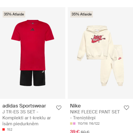
35% Atlaide
35% Atlaide
adidas Sportswear
Nike
J TR-ES 3S SET -
NIKE FLEECE PANT SET
Komplekti ar t-kreklu ar
- Treniņtērpi
īsām piedurknēm
110/116
116/122
152
39 €
60 €