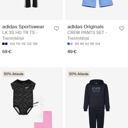
adidas Sportswear
adidas Originals
LK 3S HD TR TS -
CREW PANTS SET -
Treniņtērpi
Treniņtērpi
104
110
116
122
128
80
86
92
98
104
59 €
49 €
50% Atlaide
30% Atlaide