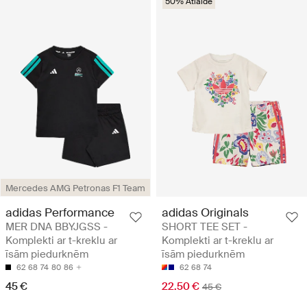
50% Atlaide
Mercedes AMG Petronas F1 Team
adidas Performance
adidas Originals
MER DNA BBYJGSS -
SHORT TEE SET -
Komplekti ar t-kreklu ar
Komplekti ar t-kreklu ar
īsām piedurknēm
īsām piedurknēm
62
68
74
80
86
62
68
74
45 €
22.50 €
45 €