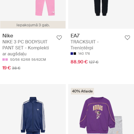
Iepakojumā 3 gab.
Nike
EA7
NIKE 3 PC BODYSUIT
TRACKSUIT -
PANT SET - Komplekti
Treniņtērpi
ar augšdaļu
140
176
50/56
62/68
56/62CM
88.90 €
127 €
19 €
38 €
40% Atlaide