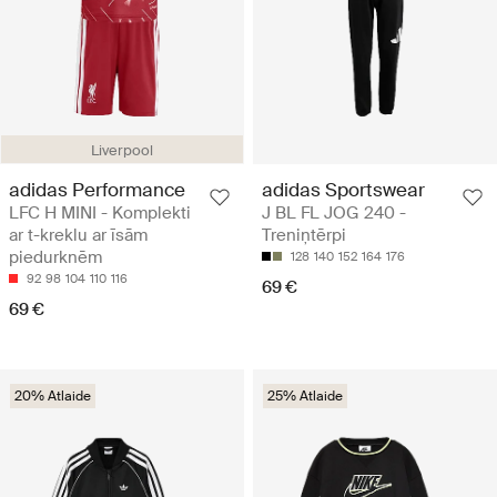
Liverpool
adidas Performance
adidas Sportswear
LFC H MINI - Komplekti
J BL FL JOG 240 -
ar t-kreklu ar īsām
Treniņtērpi
piedurknēm
128
140
152
164
176
92
98
104
110
116
69 €
69 €
20% Atlaide
25% Atlaide