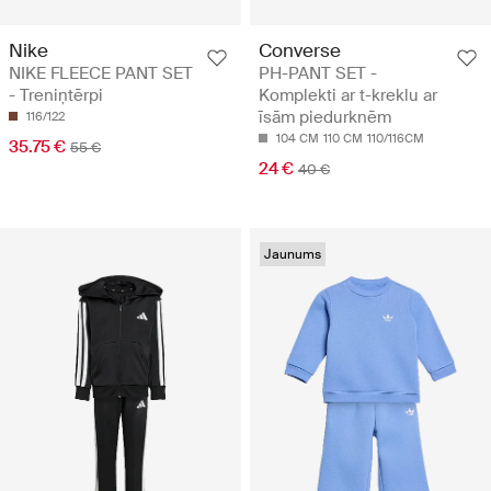
Nike
Converse
NIKE FLEECE PANT SET
PH-PANT SET -
- Treniņtērpi
Komplekti ar t-kreklu ar
īsām piedurknēm
116/122
104 CM
110 CM
110/116CM
35.75 €
55 €
24 €
40 €
Jaunums