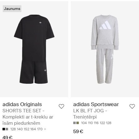
Jaunums
adidas Originals
adidas Sportswear
SHORTS TEE SET -
LK BL FT JOG -
Komplekti ar t-kreklu ar
Treniņtērpi
īsām piedurknēm
104
110
116
122
128
128
140
152
164
170
59 €
49 €