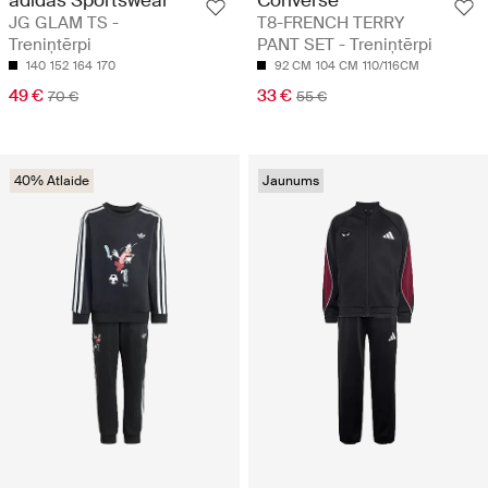
adidas Sportswear
Converse
JG GLAM TS -
T8-FRENCH TERRY
Treniņtērpi
PANT SET - Treniņtērpi
140
152
164
170
92 CM
104 CM
110/116CM
49 €
33 €
70 €
55 €
40% Atlaide
Jaunums