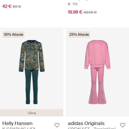
176
42 €
60 €
19.98 €
49.95 €
35% Atlaide
25% Atlaide
Vilna
Helly Hansen
adidas Originals