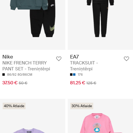
Nike
EA7
NIKE FRENCH TERRY
TRACKSUIT -
PANT SET - Treniņtērpi
Treniņtērpi
86/92
80/86CM
176
37.50 €
81.25 €
50 €
125 €
40% Atlaide
30% Atlaide