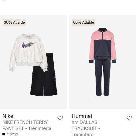
30% Atlaide
60% Atlaide
Nike
Hummel
NIKE FRENCH TERRY
hmlDALLAS
PANT SET - Treniņtērpi
TRACKSUIT -
Treniņtērpi
116/122