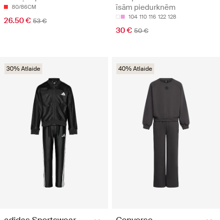
īsām piedurknēm
80/86CM
104
110
116
122
128
26.50 €
53 €
30 €
50 €
30% Atlaide
40% Atlaide