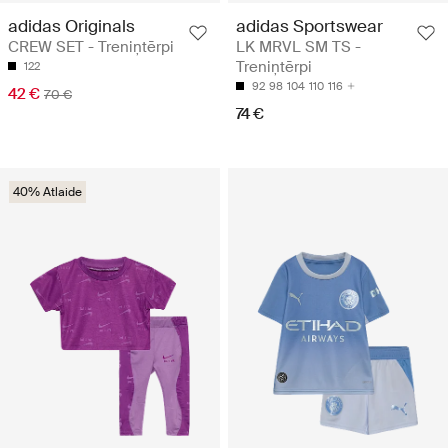
adidas Originals
adidas Sportswear
CREW SET - Treniņtērpi
LK MRVL SM TS -
Treniņtērpi
122
92
98
104
110
116
42 €
70 €
74 €
40% Atlaide