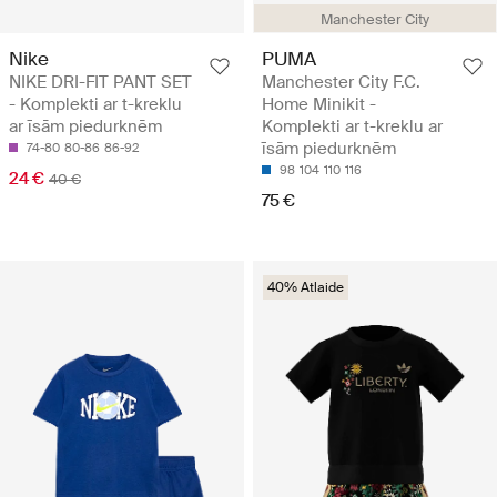
Manchester City
Nike
PUMA
NIKE DRI-FIT PANT SET
Manchester City F.C.
- Komplekti ar t-kreklu
Home Minikit -
ar īsām piedurknēm
Komplekti ar t-kreklu ar
īsām piedurknēm
74-80
80-86
86-92
98
104
110
116
24 €
40 €
75 €
40% Atlaide