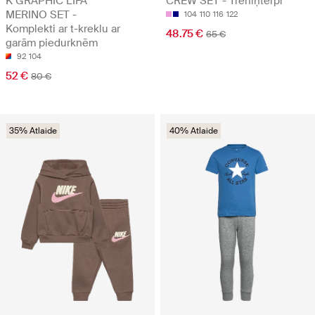
K GRAPHIC LIFA
CREW SET - Treniņtērpi
MERINO SET -
104
110
116
122
Komplekti ar t-kreklu ar
48.75 €
65 €
garām piedurknēm
92
104
52 €
80 €
35% Atlaide
40% Atlaide