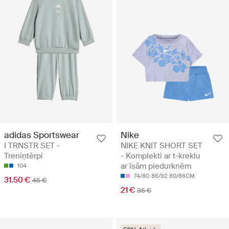
adidas Sportswear
Nike
I TRNSTR SET -
NIKE KNIT SHORT SET
Treniņtērpi
- Komplekti ar t-kreklu
ar īsām piedurknēm
104
74/80
86/92
80/86CM
31.50 €
45 €
21 €
35 €