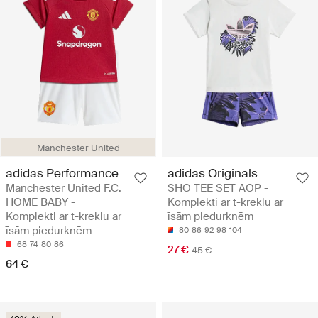
Manchester United
adidas Performance
adidas Originals
Manchester United F.C.
SHO TEE SET AOP -
HOME BABY -
Komplekti ar t-kreklu ar
Komplekti ar t-kreklu ar
īsām piedurknēm
īsām piedurknēm
80
86
92
98
104
68
74
80
86
27 €
45 €
64 €