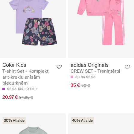
Color Kids
adidas Originals
T-shirt Set - Komplekti
CREW SET - Treniņtērpi
ar t-kreklu ar īsām
80
86
92
98
piedurknēm
35 €
50 €
92
98
104
110
116
20.97 €
34.95 €
30% Atlaide
40% Atlaide