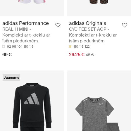
adidas Performance
adidas Originals
REAL H MINI -
CYC TEE SET AOP -
Komplekti ar t-kreklu ar
Komplekti ar t-kreklu ar
īsām piedurknēm
īsām piedurknēm
92
98
104
110
116
110
116
122
69 €
29.25 €
45 €
Jaunums