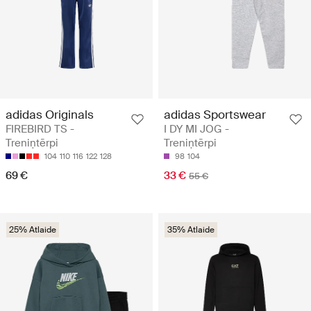
adidas Originals
adidas Sportswear
FIREBIRD TS -
I DY MI JOG -
Treniņtērpi
Treniņtērpi
104
110
116
122
128
98
104
69 €
33 €
55 €
25% Atlaide
35% Atlaide