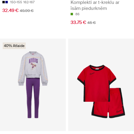
Komplekti ar t-kreklu ar
150-155
162-167
īsām piedurknēm
32.49 €
49.99 €
86
33.75 €
45 €
40% Atlaide