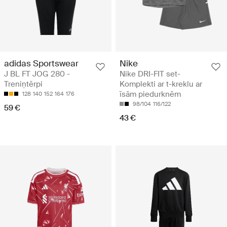
adidas Sportswear
Nike
J BL FT JOG 280 -
Nike DRI-FIT set-
Treniņtērpi
Komplekti ar t-kreklu ar
īsām piedurknēm
128
140
152
164
176
98/104
116/122
59 €
43 €