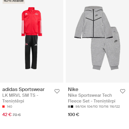
40% Atlaide
adidas Sportswear
Nike
LK MRVL SM TS -
Nike Sportswear Tech
Treniņtērpi
Fleece Set - Treniņtērpi
140
98/104
104/110
110/116
116/122
42 €
100 €
70 €