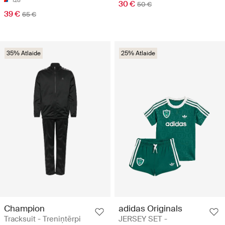
128
30 €
50 €
39 €
65 €
35% Atlaide
25% Atlaide
Champion
adidas Originals
Tracksuit - Treniņtērpi
JERSEY SET -