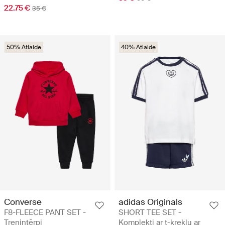
22.75 €
35 €
50% Atlaide
40% Atlaide
Converse
adidas Originals
F8-FLEECE PANT SET -
SHORT TEE SET -
Treniņtērpi
Komplekti ar t-kreklu ar