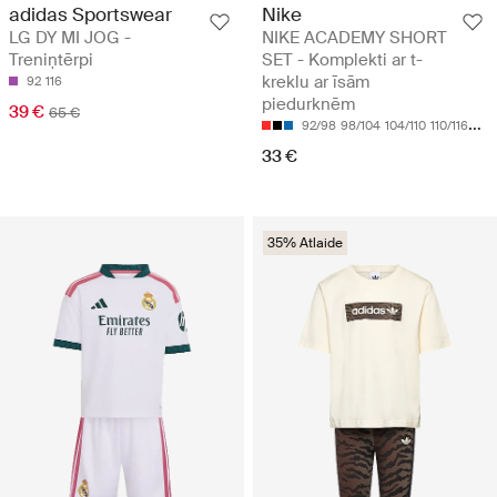
adidas Sportswear
Nike
LG DY MI JOG -
NIKE ACADEMY SHORT
Treniņtērpi
SET - Komplekti ar t-
kreklu ar īsām
92
116
piedurknēm
39 €
65 €
92/98
98/104
104/110
110/116
116/
33 €
35% Atlaide