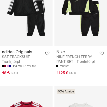
adidas Originals
Nike
SST TRACKSUIT -
NIKE FRENCH TERRY
Treniņtērpi
PANT SET - Treniņtērpi
104
110
116
122
128
116/122
48 €
41.25 €
60 €
55 €
40% Atlaide