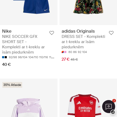
Nike
adidas Originals
NIKE SOCCER GFX
DRESS SET - Komplekti
SHORT SET -
ar t-kreklu ar īsām
Komplekti ar t-kreklu ar
piedurknēm
īsām piedurknēm
80
86
92
104
92/98
98/104
104/110
110/116
116/122
27 €
45 €
40 €
35% Atlaide
1
−