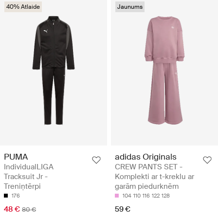
40% Atlaide
Jaunums
PUMA
adidas Originals
IndividualLIGA
CREW PANTS SET -
Tracksuit Jr -
Komplekti ar t-kreklu ar
Treniņtērpi
garām piedurknēm
176
104
110
116
122
128
48 €
59 €
80 €