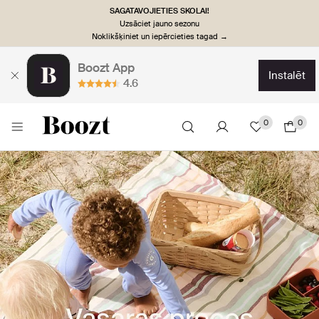
SAGATAVOJIETIES SKOLAI!
Uzsāciet jauno sezonu
Noklikšķiniet un iepērcieties tagad →
Boozt App
instalēt
4.6
0
0