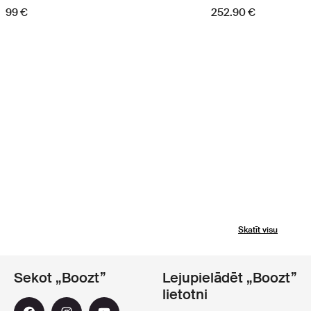
99 €
252.90 €
Skatīt visu
Sekot „Boozt”
Lejupielādēt „Boozt”
lietotni