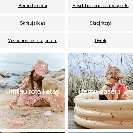
Bērnu baseini
Brīvdabas spēles un sports
Skrituļslidas
Skrejriteņi
Vizināties uz rotaļlietām
Dvieļi