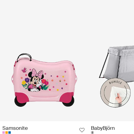
Samsonite
BabyBjörn