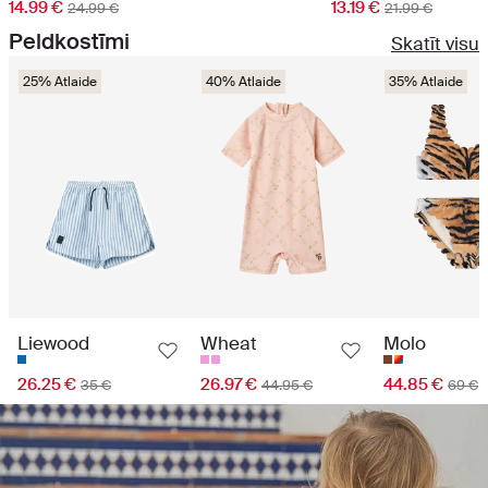
14.99 €
13.19 €
24.99 €
21.99 €
Peldkostīmi
Skatīt visu
25% Atlaide
40% Atlaide
35% Atlaide
Liewood
Wheat
Molo
26.25 €
26.97 €
44.85 €
35 €
44.95 €
69 €