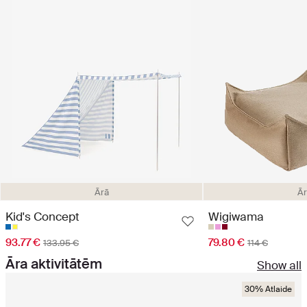
Ārā
Ār
Kid's Concept
Wigiwama
93.77 €
79.80 €
133.95 €
114 €
Āra aktivitātēm
Show all
30% Atlaide