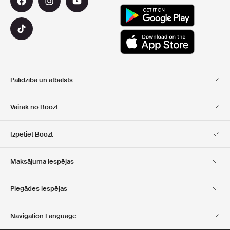
Palīdzība un atbalsts
Klientu apkalpošana
Piegāde
Vairāk no Boozt
Atgriešana
Maksājums
Par Mums
Oficiālā kupona lapa
Izpētiet Boozt
Dāvanu kartes
Mūsu lietotnes
Karjera
Kompānijas informācija
Club Boozt
Maksājuma iespējas
Investoru attiecības
Atbildība
Preses un balvas
Boozt Outlet
Piegādes iespējas
Navigation Language