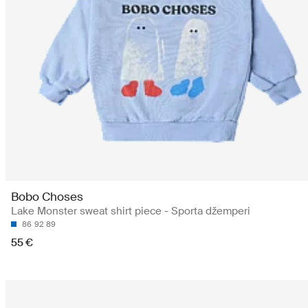
Bobo Choses
Lake Monster sweat shirt piece - Sporta džemperi
86
92
89
55 €