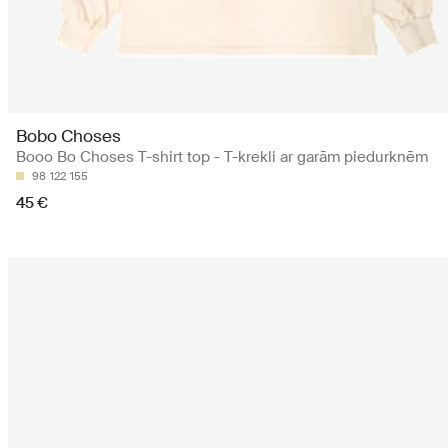
Bobo Choses
Booo Bo Choses T-shirt top - T-krekli ar garām piedurknēm
98
122
155
45 €