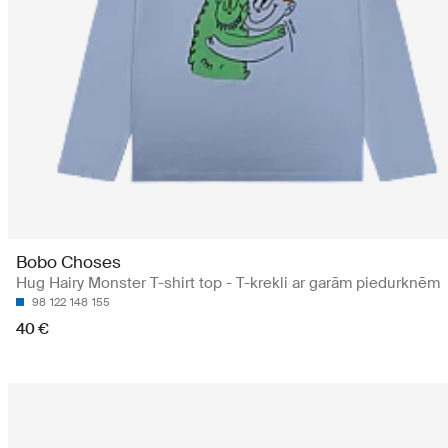
Bobo Choses
Hug Hairy Monster T-shirt top - T-krekli ar garām piedurknēm
98
122
148
155
40 €