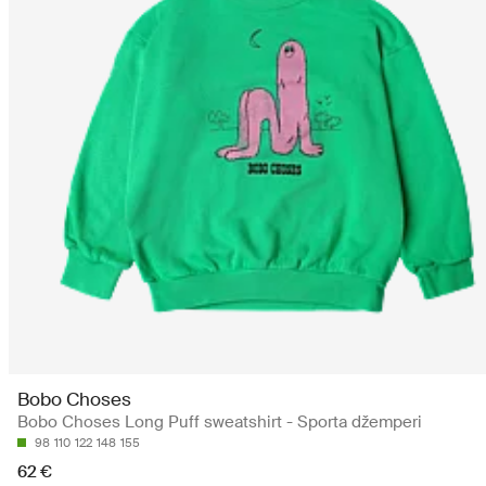
Bobo Choses
Bobo Choses Long Puff sweatshirt - Sporta džemperi
98
110
122
148
155
62 €