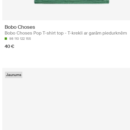
Bobo Choses
Bobo Choses Pop T-shirt top - T-krekli ar garām piedurknēm
98
110
122
155
40 €
Jaunums