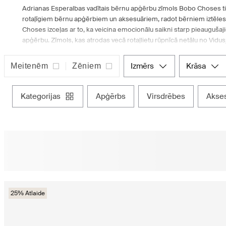
Adrianas Esperalbas vadītais bērnu apģērbu zīmols Bobo Choses tik
rotaļīgiem bērnu apģērbiem un aksesuāriem, radot bērniem iztēles p
Choses izceļas ar to, ka veicina emocionālu saikni starp pieaugušaji
apģērbu. Zīmols, kas atrodas vecā rotaļlietu rūpnīcā netālu no Vidu
nekā tikai modes zīmols - tas pārstāv jautru dzīvesveidu! Katra kol
stāsta unikālu vēsturi ar košām krāsām, jautrām apdrukām un ērt
izmērs
krāsa
Meitenēm
Zēniem
vēlas izvairīties no rutīnas, koncentrējoties uz rotaļām, zinātkāri u
tiešsaistes universālveikalā, kur radošums un rotaļīgums apvienojas
kategorijas
apģērbs
virsdrēbes
akse
25% Atlaide