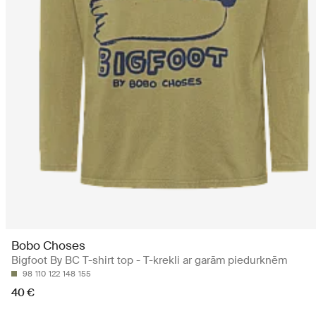
Bobo Choses
Bigfoot By BC T-shirt top - T-krekli ar garām piedurknēm
98
110
122
148
155
40 €