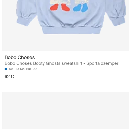
Bobo Choses
Bobo Choses Booty Ghosts sweatshirt - Sporta džemperi
98
110
134
148
155
62 €