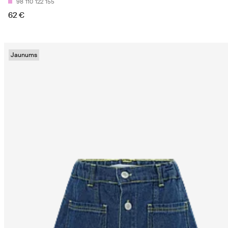
98
110
122
155
62 €
Jaunums