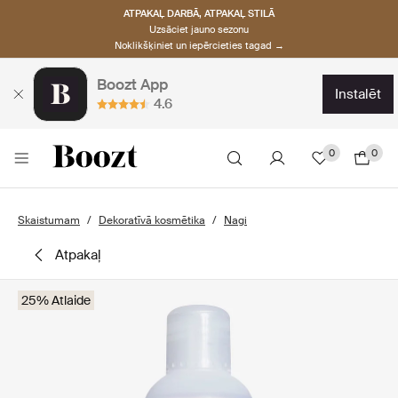
ATPAKAĻ DARBĀ, ATPAKAĻ STILĀ
Uzsāciet jauno sezonu
Noklikšķiniet un iepērcieties tagad →
Boozt App
instalēt
4.6
0
0
Skaistumam
Dekoratīvā kosmētika
Nagi
atpakaļ
25% Atlaide