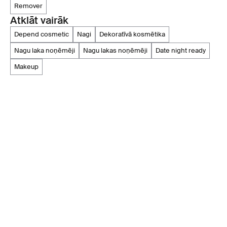
remover
Atklāt vairāk
depend cosmetic
nagi
dekoratīvā kosmētika
nagu laka noņēmēji
nagu lakas noņēmēji
date night ready
makeup