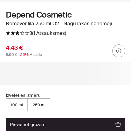
Depend Cosmetic
Remover lila 250 ml O2 - Nagu lakas noņēmēji
3
(1 Atsauksmes)
4.43 €
5.90 €
-25%
Atlaide
Izvēlēties izmēru
100 ml
250 ml
pievienot grozam