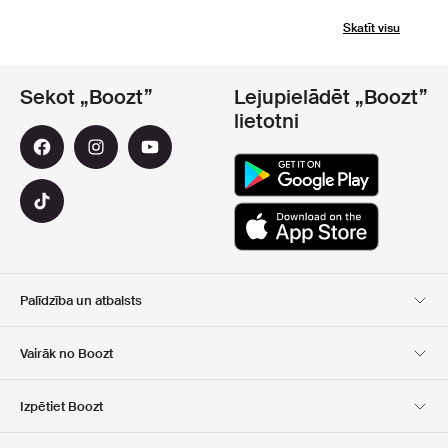
Skatīt visu
Sekot „Boozt”
Lejupielādēt „Boozt”
lietotni
Palīdzība un atbalsts
Klientu apkalpošana
Piegāde
Vairāk no Boozt
Atgriešana
Maksājums
Par Mums
Oficiālā kupona lapa
Izpētiet Boozt
Dāvanu kartes
Mūsu lietotnes
Karjera
Kompānijas informācija