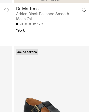
Dr. Martens
Adrian Black Polished Smooth -
Mokasīni
36
37
38
39
40
195 €
Jauna sezona