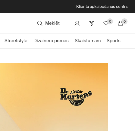
Klientu apkalpošanas centrs
0
0
Meklēt
Streetstyle
Dizainera preces
Skaistumam
Sports