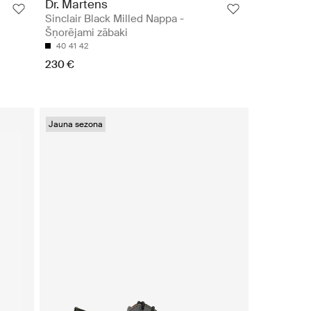
Dr. Martens
Sinclair Black Milled Nappa -
Šņorējami zābaki
40
41
42
230 €
Jauna sezona