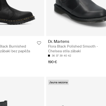
Dr. Martens
Black Burnished
Flora Black Polished Smooth -
zābaki bez papēža
Chelsea stila zābaki
36
37
39
40
42
190 €
Jauna sezona