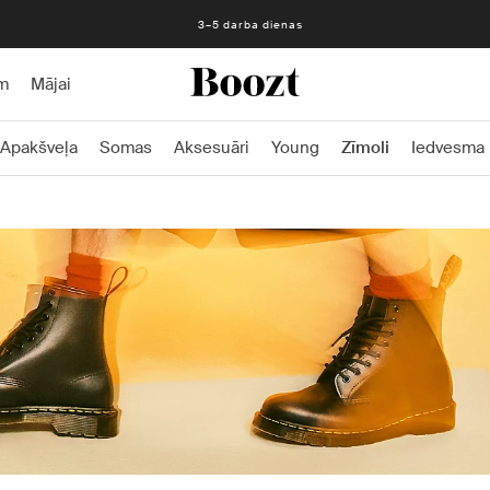
3–5 darba dienas
m
Mājai
Apakšveļa
Somas
Aksesuāri
Young
Zīmoli
Iedvesma