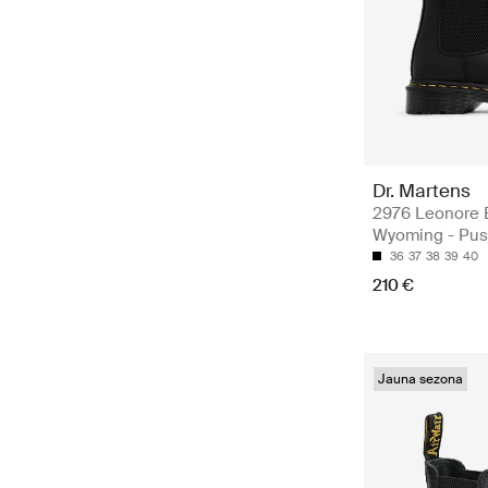
Dr. Martens
2976 Leonore 
Wyoming - Pus
36
37
38
39
40
210 €
Jauna sezona