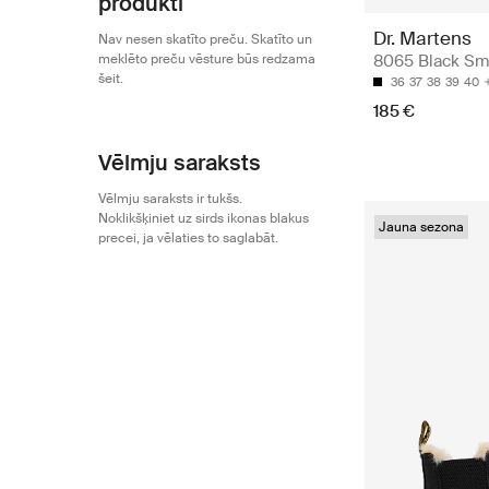
produkti
Dr. Martens
Nav nesen skatīto preču. Skatīto un
meklēto preču vēsture būs redzama
8065 Black Sm
šeit.
36
37
38
39
40
185 €
Vēlmju saraksts
Vēlmju saraksts ir tukšs.
Noklikšķiniet uz sirds ikonas blakus
Jauna sezona
precei, ja vēlaties to saglabāt.