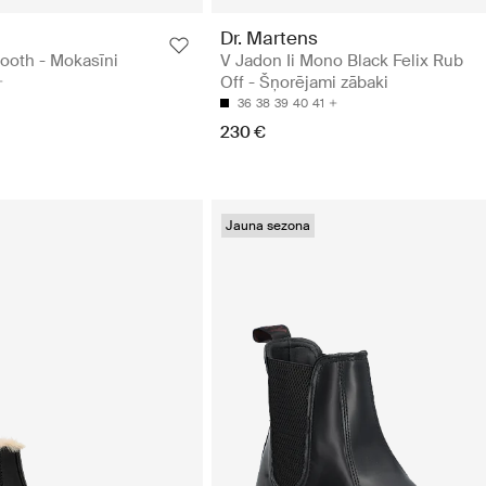
Dr. Martens
ooth - Mokasīni
V Jadon Ii Mono Black Felix Rub
Off - Šņorējami zābaki
36
38
39
40
41
230 €
Jauna sezona