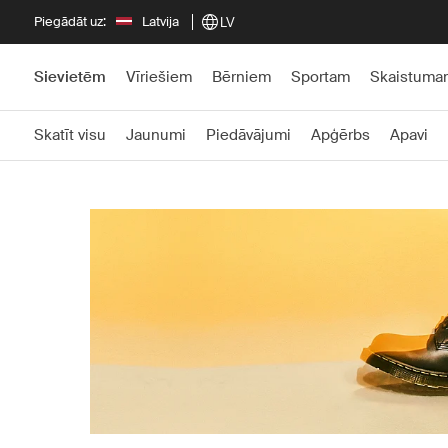
Piegādāt uz:
Latvija
LV
Sievietēm
Vīriešiem
Bērniem
Sportam
Skaistuma
Skatīt visu
Jaunumi
Piedāvājumi
Apģērbs
Apavi