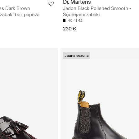
Dr. Martens
ss Dark Brown
Jadon Black Polished Smooth -
zābaki bez papēža
Šņorējami zābaki
40
41
42
230 €
Jauna sezona