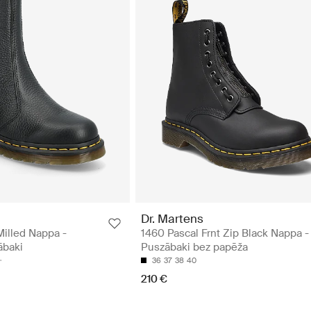
Dr. Martens
Milled Nappa -
1460 Pascal Frnt Zip Black Nappa -
ābaki
Puszābaki bez papēža
36
37
38
40
210 €