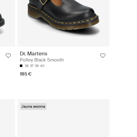
Dr. Martens
Polley Black Smooth
36
37
39
40
185 €
Jauna sezona