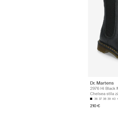
Dr. Martens
2976 Hi Black 
Chelsea stila z
36
37
38
39
40
210 €