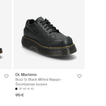
Dr. Martens
Buzz 5i Black Milled Nappa -
Šņorējamas kurpes
37
40
41
42
170 €