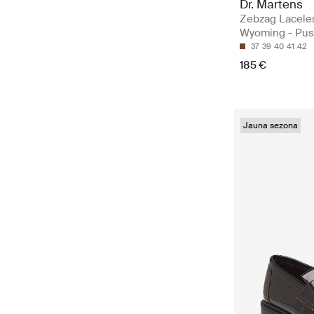
Dr. Martens
Zebzag Lacele
Wyoming - Pus
37
39
40
41
42
185 €
Jauna sezona