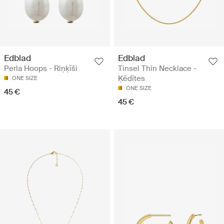
Edblad
Edblad
Perla Hoops - Riņķīši
Tinsel Thin Necklace -
Ķēdītes
ONE SIZE
ONE SIZE
45 €
45 €