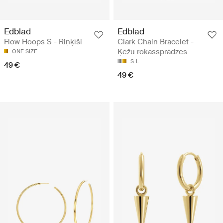
Edblad
Edblad
Flow Hoops S - Riņķīši
Clark Chain Bracelet -
Ķēžu rokassprādzes
ONE SIZE
S
L
49 €
49 €