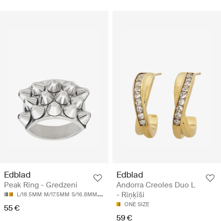
Edblad
Edblad
Peak Ring - Gredzeni
Andorra Creoles Duo L
- Riņķīši
L/18.5MM
M/17.5MM
S/16.8MM
XL/19.5MM
XS/16.0MM
ONE SIZE
55 €
59 €