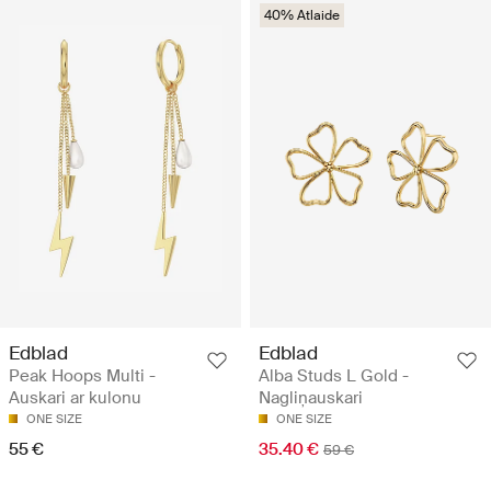
40% Atlaide
Edblad
Edblad
Peak Hoops Multi -
Alba Studs L Gold -
Auskari ar kulonu
Nagliņauskari
ONE SIZE
ONE SIZE
55 €
35.40 €
59 €