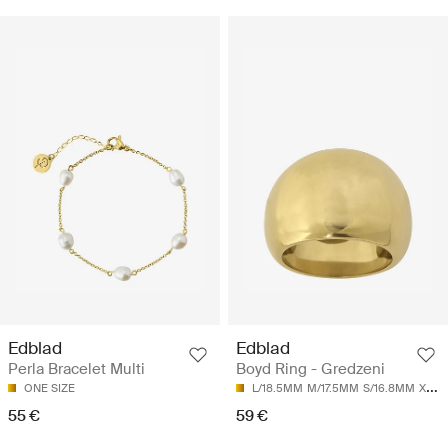
Edblad
Edblad
Perla Bracelet Multi
Boyd Ring - Gredzeni
ONE SIZE
L/18.5MM
M/17.5MM
S/16.8MM
XL/19.5MM
55 €
59 €