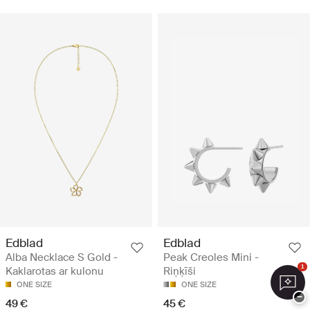
Edblad
Edblad
Alba Necklace S Gold -
Peak Creoles Mini -
1
Kaklarotas ar kulonu
Riņķīši
ONE SIZE
ONE SIZE
−
49 €
45 €