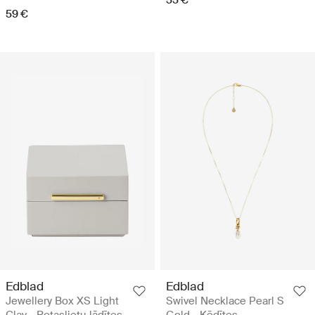
55 €
59 €
Edblad
Edblad
Jewellery Box XS Light
Swivel Necklace Pearl S
Clay - Rotaslietu lādītes
Gold - Ķēdītes