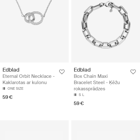
Edblad
Edblad
Eternal Orbit Necklace -
Box Chain Maxi
Kaklarotas ar kulonu
Bracelet Steel - Ķēžu
rokassprādzes
ONE SIZE
S
L
59 €
59 €