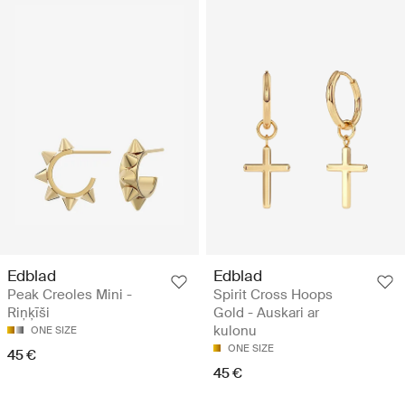
Edblad
Edblad
Peak Creoles Mini -
Spirit Cross Hoops
Riņķīši
Gold - Auskari ar
kulonu
ONE SIZE
ONE SIZE
45 €
45 €