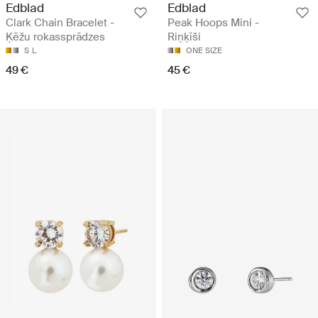
Edblad
Edblad
Clark Chain Bracelet -
Peak Hoops Mini -
Ķēžu rokassprādzes
Riņķīši
S
L
ONE SIZE
49 €
45 €