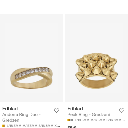
Edblad
Edblad
Andorra Ring Duo -
Peak Ring - Gredzeni
Gredzeni
L/18.5MM
M/17.5MM
S/16.8MM
XL
L/18.5MM
M/17.5MM
S/16.8MM
XL/19.5MM
XS/16.0MM