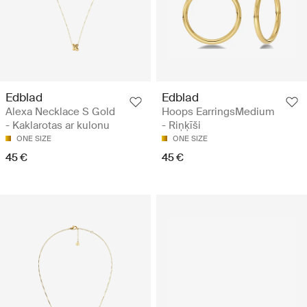
Edblad
Edblad
Alexa Necklace S Gold
Hoops EarringsMedium
- Kaklarotas ar kulonu
- Riņķīši
ONE SIZE
ONE SIZE
45 €
45 €