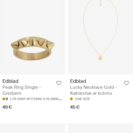
Edblad
Edblad
Peak Ring Single -
Lucky Necklace Gold -
Gredzeni
Kaklarotas ar kulonu
L/18.5MM
M/17.5MM
S/16.8MM
XL/19.5MM
ONE SIZE
XS/16.0MM
49 €
45 €