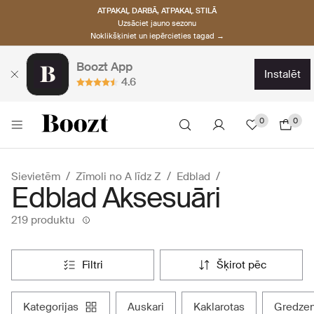
ATPAKAĻ DARBĀ, ATPAKAĻ STILĀ
Uzsāciet jauno sezonu
Noklikšķiniet un iepērcieties tagad →
Boozt App
instalēt
4.6
0
0
Sievietēm
Zīmoli no A līdz Z
Edblad
Edblad Aksesuāri
219 produktu
filtri
šķirot pēc
kategorijas
auskari
kaklarotas
gredze