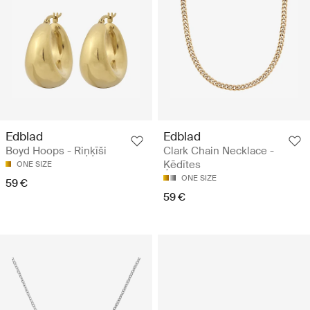
Edblad
Edblad
Boyd Hoops - Riņķīši
Clark Chain Necklace -
Ķēdītes
ONE SIZE
ONE SIZE
59 €
59 €