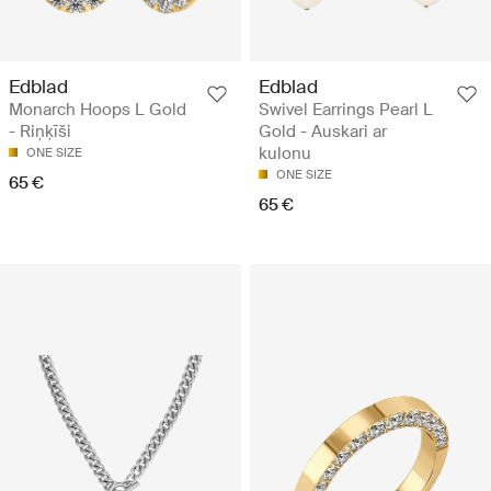
Edblad
Edblad
Monarch Hoops L Gold
Swivel Earrings Pearl L
- Riņķīši
Gold - Auskari ar
kulonu
ONE SIZE
ONE SIZE
65 €
65 €