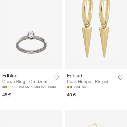
Edblad
Edblad
Crown Ring - Gredzeni
Peak Hoops - Riņķīši
L/18.5MM
M/17.5MM
S/16.8MM
ONE SIZE
45 €
49 €