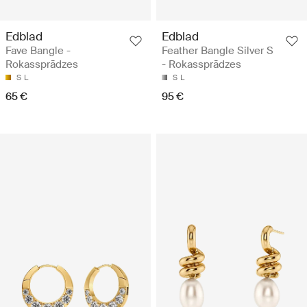
Edblad
Edblad
Fave Bangle -
Feather Bangle Silver S
Rokassprādzes
- Rokassprādzes
S
L
S
L
65 €
95 €