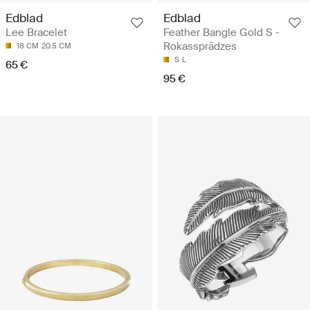
Edblad
Edblad
Lee Bracelet
Feather Bangle Gold S -
Rokassprādzes
18 CM
20.5 CM
S
L
65 €
95 €