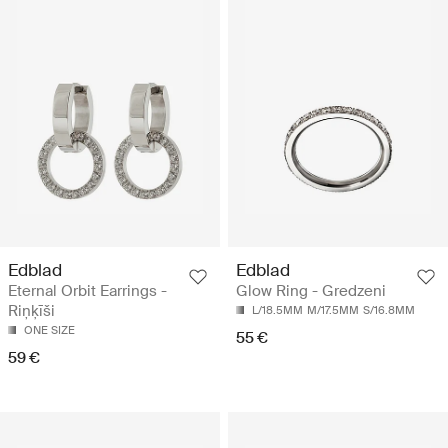
Edblad
Edblad
Eternal Orbit Earrings -
Glow Ring - Gredzeni
Riņķīši
L/18.5MM
M/17.5MM
S/16.8MM
ONE SIZE
55 €
59 €