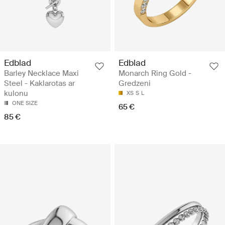
Edblad
Edblad
Barley Necklace Maxi
Monarch Ring Gold -
Steel - Kaklarotas ar
Gredzeni
kulonu
XS
S
L
ONE SIZE
65 €
85 €