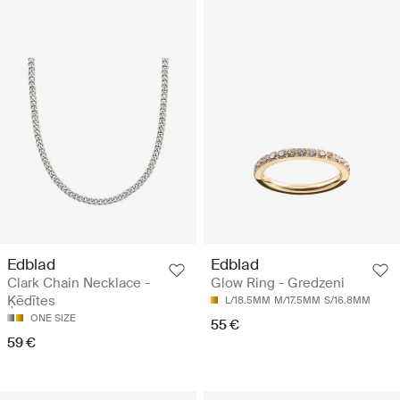
Edblad
Edblad
Clark Chain Necklace -
Glow Ring - Gredzeni
Ķēdītes
L/18.5MM
M/17.5MM
S/16.8MM
ONE SIZE
55 €
59 €