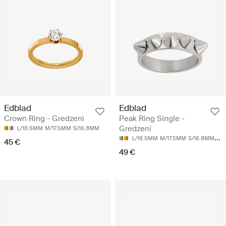
Edblad
Edblad
Crown Ring - Gredzeni
Peak Ring Single -
Gredzeni
L/18.5MM
M/17.5MM
S/16.8MM
L/18.5MM
M/17.5MM
S/16.8MM
XL
45 €
49 €