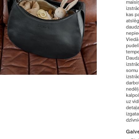
maisi
izstr
kas p
atslē
daudz 
nepie
Viedā 
pudelī
temper
Daudz
izstrā
somu 
izstrā
darbo
nedēļ
kalpo
uz vi
detaļ
izgat
dzīvn
Galv