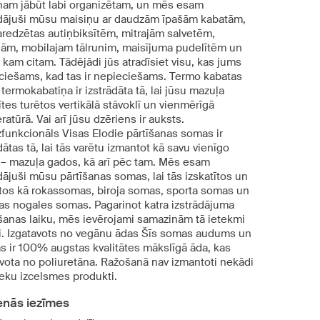
ņam jābūt labi organizētam, un mēs esam
ādājuši mūsu maisiņu ar daudzām īpašām kabatām,
aredzētas autiņbiksītēm, mitrajām salvetēm,
gām, mobilajam tālrunim, maisījuma pudelītēm un
kam citam. Tādējādi jūs atradīsiet visu, kas jums
ciešams, kad tas ir nepieciešams. Termo kabatas
termokabatiņa ir izstrādāta tā, lai jūsu mazuļa
tes turētos vertikālā stāvoklī un vienmērīgā
atūrā. Vai arī jūsu dzēriens ir auksts.
funkcionāls Visas Elodie pārtīšanas somas ir
dātas tā, lai tās varētu izmantot kā savu vienīgo
– mazuļa gados, kā arī pēc tam. Mēs esam
dājuši mūsu pārtīšanas somas, lai tās izskatītos un
tos kā rokassomas, biroja somas, sporta somas un
as nogales somas. Pagarinot katra izstrādājuma
šanas laiku, mēs ievērojami samazinām tā ietekmi
di. Izgatavots no vegānu ādas Šīs somas audums un
as ir 100% augstas kvalitātes mākslīgā āda, kas
avota no poliuretāna. Ražošanā nav izmantoti nekādi
ieku izcelsmes produkti.
enās iezīmes