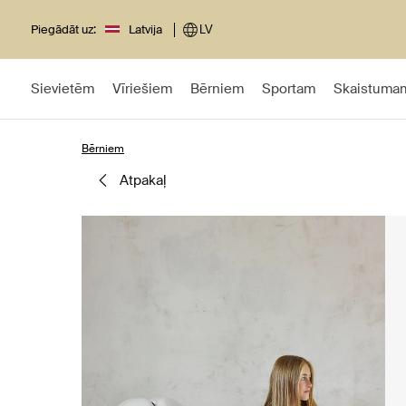
Piegādāt uz:
Latvija
LV
Sievietēm
Vīriešiem
Bērniem
Sportam
Skaistuma
Bērniem
atpakaļ