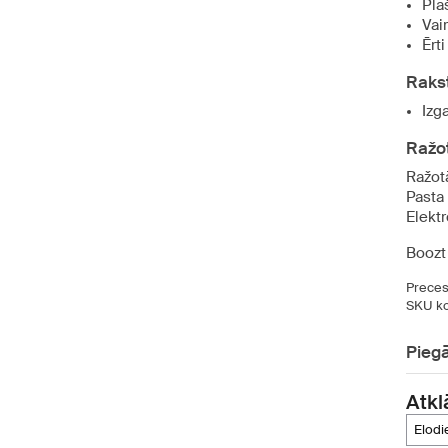
Pla
Vai
Ērt
Raks
Izg
Ražot
Ražotā
Pasta
Elekt
Boozt 
Preces
SKU ko
Pieg
Atkl
elod