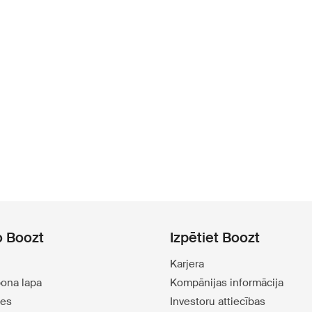
o Boozt
Izpētiet Boozt
Karjera
pona lapa
Kompānijas informācija
tes
Investoru attiecības