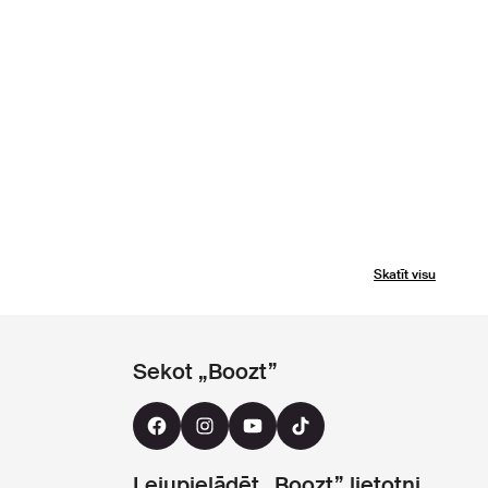
Skatīt visu
Sekot „Boozt”
Lejupielādēt „Boozt” lietotni