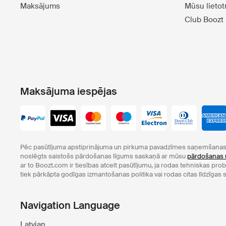
Maksājums
Mūsu lieto
Club Boozt
Maksājuma iespējas
Pēc pasūtījuma apstiprinājuma un pirkuma pavadzīmes saņemšanas 
noslēgts saistošs pārdošanas līgums saskaņā ar mūsu
pārdošanas 
ar to Boozt.com ir tiesības atcelt pasūtījumu, ja rodas tehniskas pr
tiek pārkāpta godīgas izmantošanas politika vai rodas citas līdzīgas s
Navigation Language
Latvian