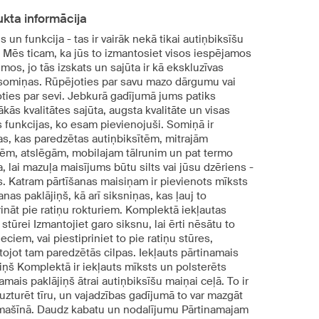
kta informācija
s un funkcija - tas ir vairāk nekā tikai autiņbiksīšu
 Mēs ticam, ka jūs to izmantosiet visos iespējamos
mos, jo tās izskats un sajūta ir kā ekskluzīvas
somiņas. Rūpējoties par savu mazo dārgumu vai
oties par sevi. Jebkurā gadījumā jums patiks
kās kvalitātes sajūta, augsta kvalitāte un visas
 funkcijas, ko esam pievienojuši. Somiņā ir
as, kas paredzētas autiņbiksītēm, mitrajām
tēm, atslēgām, mobilajam tālrunim un pat termo
, lai mazuļa maisījums būtu silts vai jūsu dzēriens -
s. Katram pārtīšanas maisiņam ir pievienots mīksts
anas paklājiņš, kā arī siksniņas, kas ļauj to
ināt pie ratiņu rokturiem. Komplektā iekļautas
 stūrei Izmantojiet garo siksnu, lai ērti nēsātu to
leciem, vai piestipriniet to pie ratiņu stūres,
ojot tam paredzētās cilpas. Iekļauts pārtinamais
iņš Komplektā ir iekļauts mīksts un polsterēts
amais paklājiņš ātrai autiņbiksīšu maiņai ceļā. To ir
 uzturēt tīru, un vajadzības gadījumā to var mazgāt
mašīnā. Daudz kabatu un nodalījumu Pārtinamajam