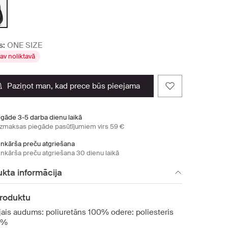
s:
ONE SIZE
av noliktavā
paziņot man, kad prece būs pieejama
egāde 3-5 darba dienu laikā
zmaksas piegāde pasūtījumiem virs 59 €
enkārša preču atgriešana
enkārša preču atgriešana 30 dienu laikā
kta informācija
produktu
jais audums: poliuretāns 100% odere: poliesteris
0%