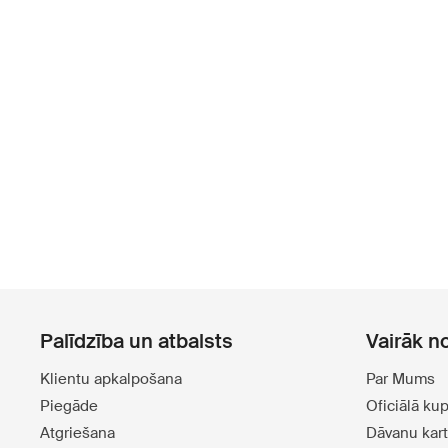
Palīdzība un atbalsts
Vairāk n
Klientu apkalpošana
Par Mums
Piegāde
Oficiālā ku
Atgriešana
Dāvanu kar