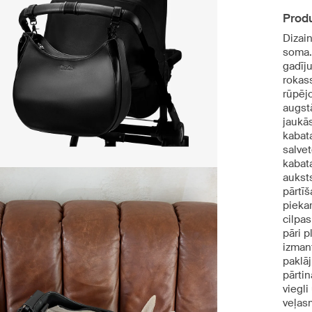
Produ
Dizain
soma.
gadīju
rokas
rūpēj
augstā
jaukās
kabat
salve
kabata
aukst
pārtīš
piekar
cilpas
pāri p
izmant
paklāj
pārtin
viegli
veļas