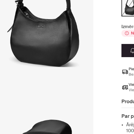
Izmēr
N
Pi
Be
Vi
Vi
Produ
Par 
Ārē
10