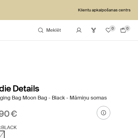
Klientu apkalpošanas centrs
0
0
Meklēt
die Details
ging Bag Moon Bag - Black - Māmiņu somas
90 €
:
BLACK