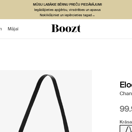
MŪSU LABĀKIE BĒRNU PREČU PIEDĀVĀJUMI
Iegādājieties apģērbu, virsdrēbes un apavus
Noklikšķiniet un iepērcieties tagad→
m
Mājai
Elo
Chan
99.
Krāsa