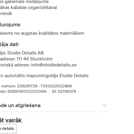
šs galvenais nodalījums
rākas kabatas organizēšanai
i nēsāt
turojums
atavots no augstas kvalitātes materiāliem
āja dati
js: Elodie Details AB
 adrese: 111 44 Stockholm
roniskā adrese: info@elodiedetails.se
ir autorizēts mazumtirgotājs Elodie Details
 numurs:
229291728 - 7333222022868
ds:
EDS50670222120NA
ID:
32793376
āde un atgriešana
āt vairāk
ie details