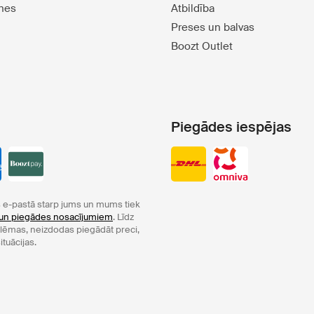
tnes
Atbildība
Preses un balvas
Boozt Outlet
Piegādes iespējas
e-pastā starp jums un mums tiek
un piegādes nosacījumiem
. Līdz
oblēmas, neizdodas piegādāt preci,
ituācijas.