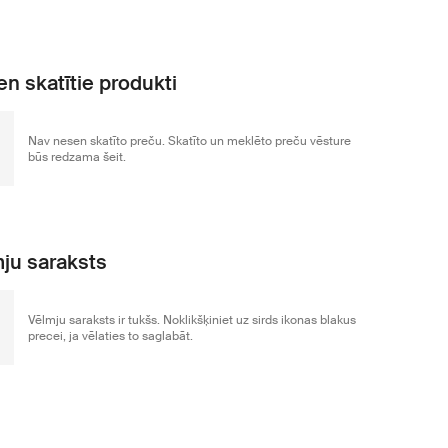
n skatītie produkti
Nav nesen skatīto preču. Skatīto un meklēto preču vēsture
būs redzama šeit.
ju saraksts
Vēlmju saraksts ir tukšs. Noklikšķiniet uz sirds ikonas blakus
precei, ja vēlaties to saglabāt.