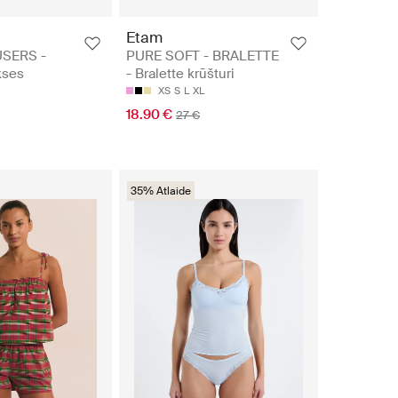
Etam
USERS -
PURE SOFT - BRALETTE
kses
- Bralette krūšturi
XS
S
L
XL
18.90 €
27 €
35% Atlaide