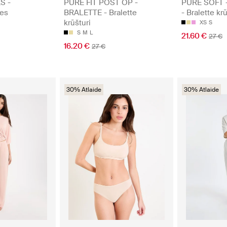
S -
PURE FIT POST OP -
PURE SOFT 
ķes
BRALETTE - Bralette
- Bralette krū
krūšturi
XS
S
S
M
L
21.60 €
27 €
16.20 €
27 €
30% Atlaide
30% Atlaide