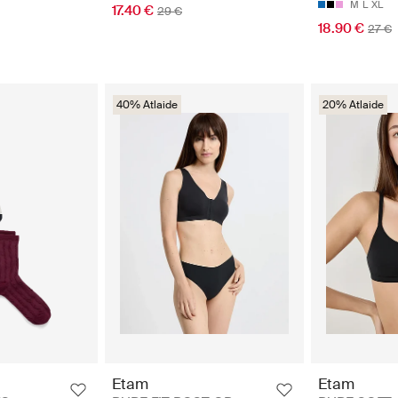
M
L
XL
17.40 €
29 €
18.90 €
27 €
40% Atlaide
20% Atlaide
Etam
Etam