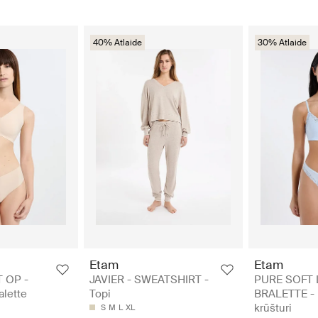
40% Atlaide
30% Atlaide
Etam
Etam
 OP -
JAVIER - SWEATSHIRT -
PURE SOFT 
alette
Topi
BRALETTE - 
krūšturi
S
M
L
XL