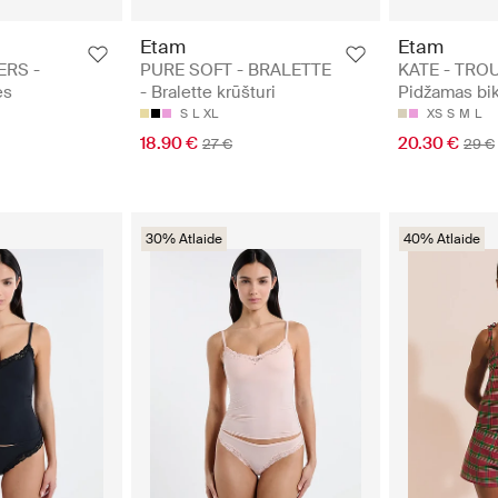
Etam
Etam
ERS -
PURE SOFT - BRALETTE
KATE - TRO
es
- Bralette krūšturi
Pidžamas bi
S
L
XL
XS
S
M
L
18.90 €
20.30 €
27 €
29 €
30% Atlaide
40% Atlaide