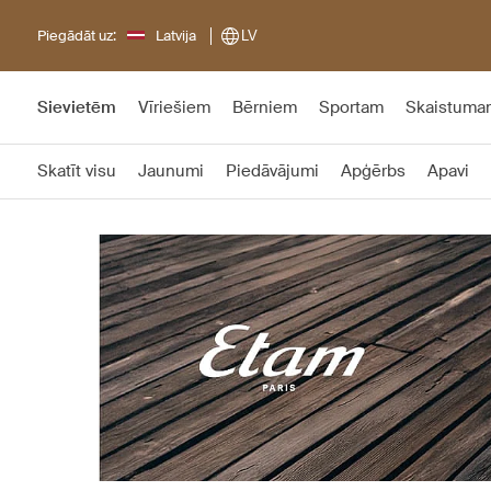
Piegādāt uz:
Latvija
LV
Sievietēm
Vīriešiem
Bērniem
Sportam
Skaistuma
Skatīt visu
Jaunumi
Piedāvājumi
Apģērbs
Apavi