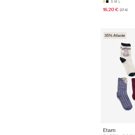
S
M
L
16.20 €
27 €
35% Atlaide
Etam