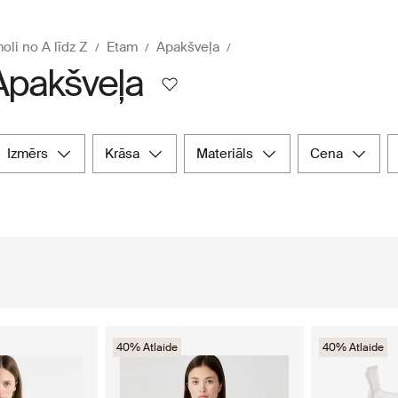
oli no A līdz Z
Etam
Apakšveļa
Apakšveļa
izmērs
krāsa
materiāls
cena
40% Atlaide
40% Atlaide