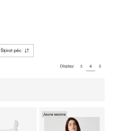
šķirot pēc
Display:
3
4
5
Jauna sezona