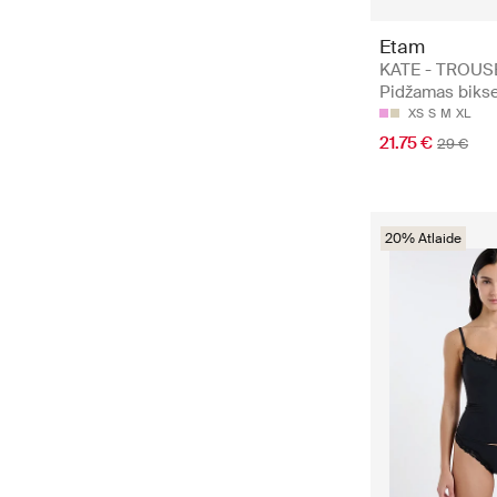
Etam
KATE - TROUS
Pidžamas biks
XS
S
M
XL
21.75 €
29 €
20% Atlaide