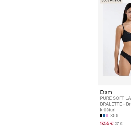
35% Atlaide
Etam
PURE SOFT LA
BRALETTE - Br
krūšturi
XS
S
17.55 €
27 €