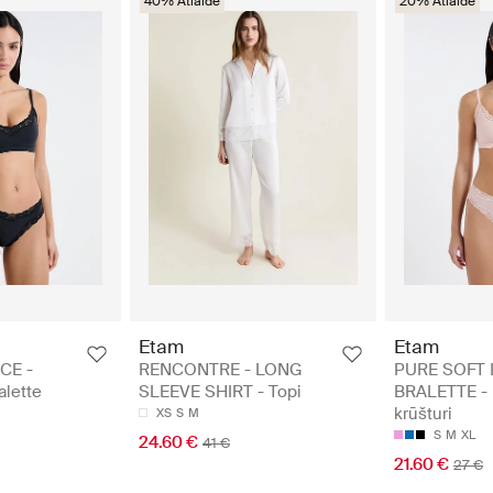
40% Atlaide
20% Atlaide
Etam
Etam
CE -
RENCONTRE - LONG
PURE SOFT 
alette
SLEEVE SHIRT - Topi
BRALETTE - 
krūšturi
XS
S
M
S
M
XL
24.60 €
41 €
21.60 €
27 €