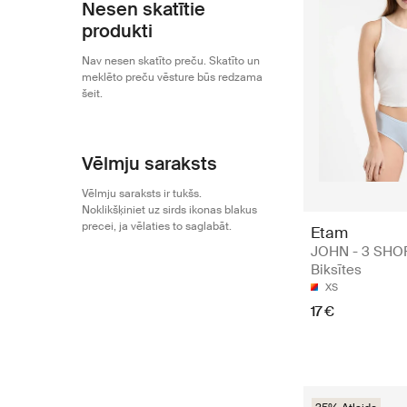
Nesen skatītie
produkti
Nav nesen skatīto preču. Skatīto un
meklēto preču vēsture būs redzama
šeit.
Vēlmju saraksts
Vēlmju saraksts ir tukšs.
Noklikšķiniet uz sirds ikonas blakus
precei, ja vēlaties to saglabāt.
Etam
JOHN - 3 SHOR
Biksītes
XS
17 €