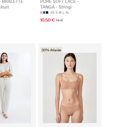
- BRALETTE
PURE SOFT LACE -
šturi
TANGA - Stringi
XS
S
M
L
XL
10.50 €
14 €
30% Atlaide