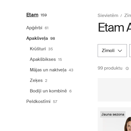
Etam
159
Sievietēm
Zīm
Etam 
Apģērbi
61
Apakšveļa
98
Krūšturi
35
zīmoli
Apakšbikses
15
99 produktu
Mājas un naktveļa
43
Zeķes
2
Bodiji un kombinē
6
Peldkostīmi
57
Jauna sezona