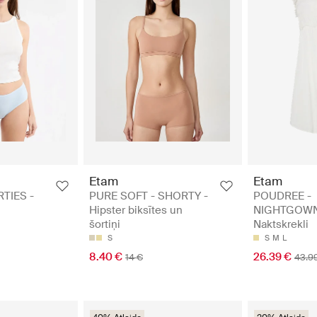
Etam
Etam
TIES -
PURE SOFT - SHORTY -
POUDREE -
Hipster biksītes un
NIGHTGOWN
šortiņi
Naktskrekli
S
S
M
L
8.40 €
26.39 €
14 €
43.9