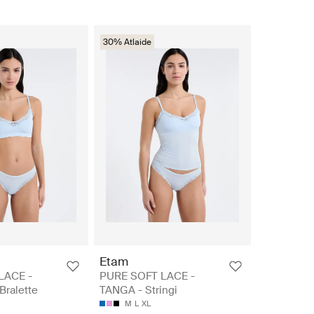
30% Atlaide
Etam
LACE -
PURE SOFT LACE -
Bralette
TANGA - Stringi
M
L
XL