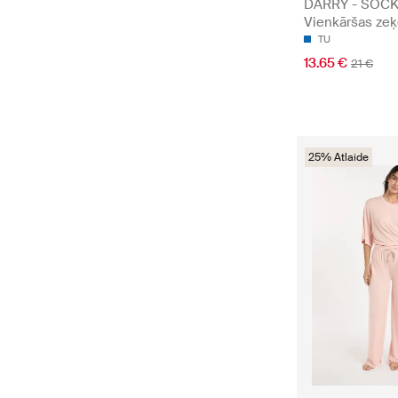
DARRY - SOCK
Vienkāršas ze
TU
13.65 €
21 €
25% Atlaide