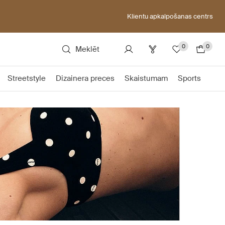
Klientu apkalpošanas centrs
0
0
Meklēt
Streetstyle
Dizainera preces
Skaistumam
Sports