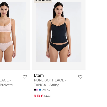
35% Atlaide
Etam
LACE -
PURE SOFT LACE -
Bralette
TANGA - Stringi
XS
XL
9.10 €
14 €