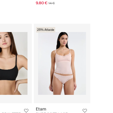
9.80 €
14 €
25% Atlaide
Etam