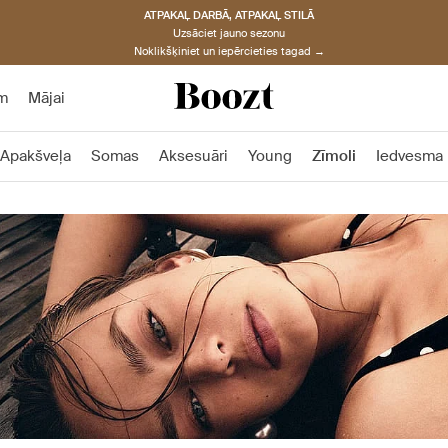
ATPAKAĻ DARBĀ, ATPAKAĻ STILĀ
Uzsāciet jauno sezonu
Noklikšķiniet un iepērcieties tagad →
m
Mājai
Apakšveļa
Somas
Aksesuāri
Young
Zīmoli
Iedvesma