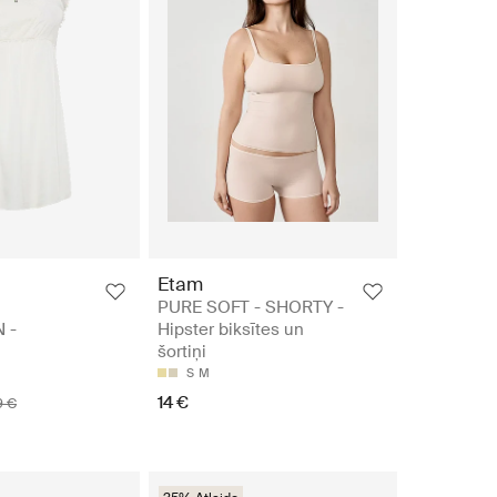
Etam
PURE SOFT - SHORTY -
 -
Hipster biksītes un
šortiņi
S
M
14 €
9 €