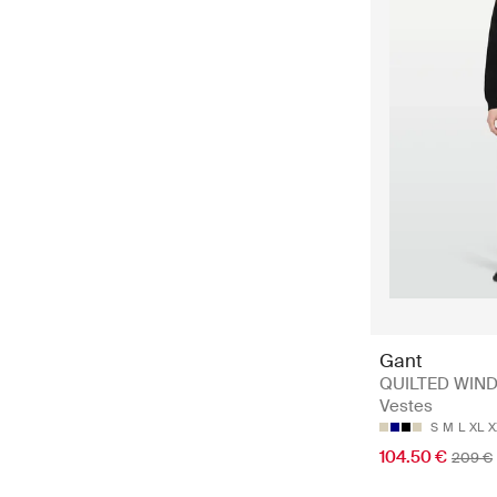
Gant
QUILTED WIND
Vestes
S
M
L
XL
X
104.50 €
209 €