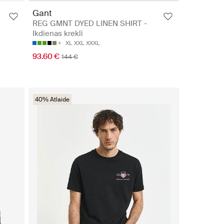
Gant
REG GMNT DYED LINEN SHIRT -
Ikdienas krekli
XL
XXL
XXXL
93.60 €
144 €
40% Atlaide