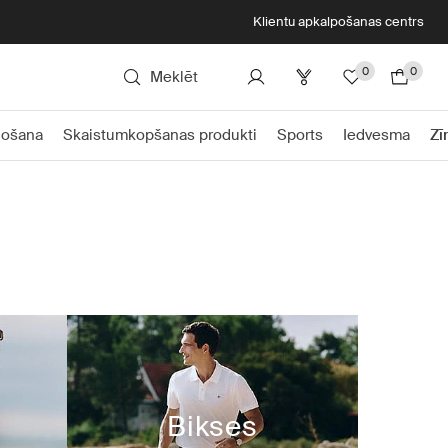
Klientu apkalpošanas centrs
0
0
Meklēt
ļošana
Skaistumkopšanas produkti
Sports
Iedvesma
Zī
Bikses