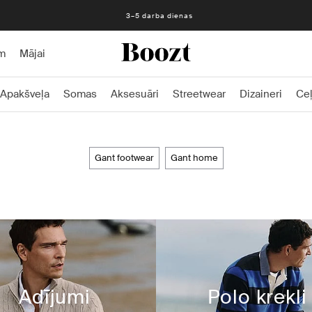
3–5 darba dienas
m
Mājai
Apakšveļa
Somas
Aksesuāri
Streetwear
Dizaineri
Ce
gant footwear
gant home
Adījumi
Polo krekli