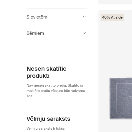
Sievietēm
40% Atlaide
Gant
999
Bērniem
Gant Footwear
156
Gant
310
Nesen skatītie
produkti
Nav nesen skatīto preču. Skatīto un
meklēto preču vēsture būs redzama
šeit.
Vēlmju saraksts
Vēlmju saraksts ir tukšs.