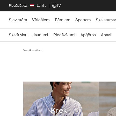
Piegādāt uz:
Latvija
LV
Sievietēm
Vīriešiem
Bērniem
Sportam
Skaistuma
Skatīt visu
Jaunumi
Piedāvājumi
Apģērbs
Apavi
Vairāk no Gant
Krekli