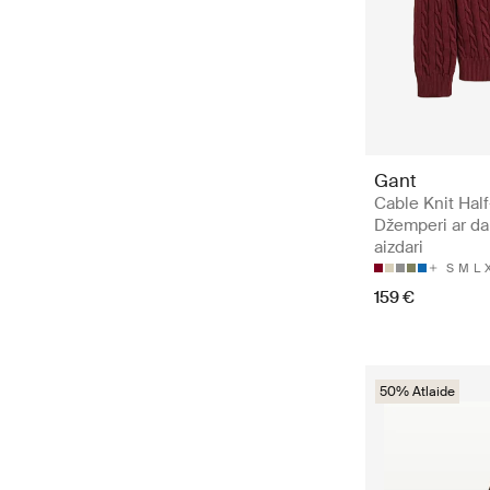
Gant
Cable Knit Hal
Džemperi ar daļ
aizdari
S
M
L
159 €
50% Atlaide