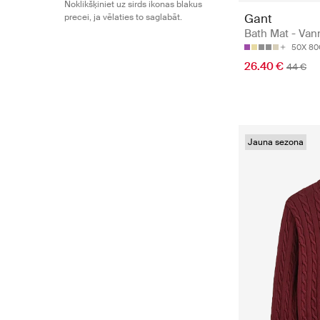
Noklikšķiniet uz sirds ikonas blakus
Gant
precei, ja vēlaties to saglabāt.
Bath Mat - Vann
50X 8
26.40 €
44 €
Jauna sezona