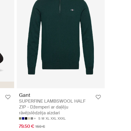
Gant
SUPERFINE LAMBSWOOL HALF
ZIP - Džemperi ar daļēju
rāvējslēdzēja aizdari
S
M
XL
XXL
XXXL
79.50 €
159 €