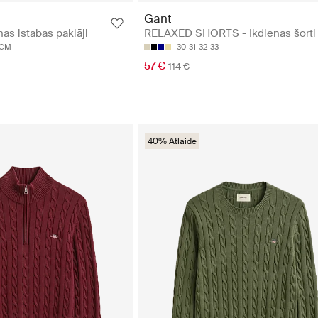
Gant
as istabas paklāji
RELAXED SHORTS - Ikdienas šorti
0CM
30
31
32
33
57 €
114 €
40% Atlaide