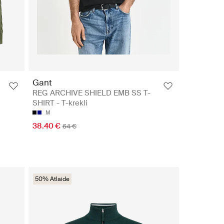
Gant
REG ARCHIVE SHIELD EMB SS T-
SHIRT - T-krekli
M
38.40 €
64 €
50% Atlaide