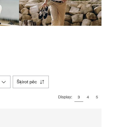
šķirot pēc
Display:
3
4
5