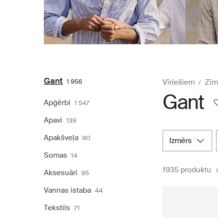
Gant
1 956
Vīriešiem
Zīm
Gant
Apģērbi
1 547
Apavi
139
Apakšveļa
90
izmērs
Somas
14
1935 produktu
Aksesuāri
95
Vannas istaba
44
Tekstils
71