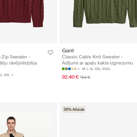
Gant
f-Zip Sweater -
Classic Cable Knit Sweater -
ēju rāvējslēdzēja
Adījumi ar apaļu kakla izgriezumu
M
L
XL
XXL
XXXL
XL
XXL
92.40 €
154 €
35% Atlaide