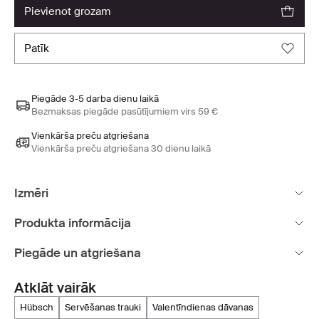
pievienot grozam
patīk
Piegāde 3-5 darba dienu laikā
Bezmaksas piegāde pasūtījumiem virs 59 €
Vienkārša preču atgriešana
Vienkārša preču atgriešana 30 dienu laikā
Izmēri
Produkta informācija
Piegāde un atgriešana
Atklāt vairāk
hübsch
servēšanas trauki
valentīndienas dāvanas