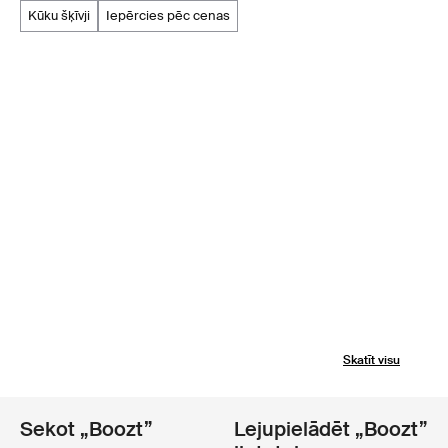
kūku šķīvji
iepērcies pēc cenas
Skatīt visu
Sekot „Boozt”
Lejupielādēt „Boozt”