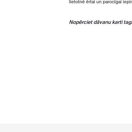
lietotnē ērtai un parocīgai iepi
Nopērciet dāvanu karti tag