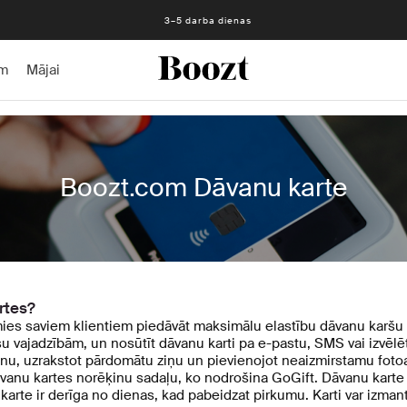
3–5 darba dienas
am
Mājai
Boozt.com Dāvanu karte
rtes?
es saviem klientiem piedāvāt maksimālu elastību dāvanu karšu i
u vajadzībām, un nosūtīt dāvanu karti pa e-pastu, SMS vai izvēlēti
anu, uzrakstot pārdomātu ziņu un pievienojot neaizmirstamu fotoa
dāvanu kartes norēķinu sadaļu, ko nodrošina GoGift. Dāvanu karte
karte ir derīga no dienas, kad pabeidzat pirkumu. Karti var izm