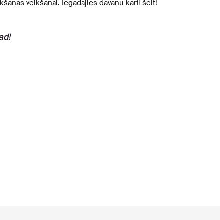
rkšanās veikšanai. Iegādājies dāvanu karti šeit!
ad!