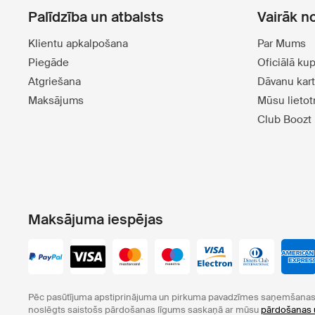
Palīdzība un atbalsts
Vairāk n
Klientu apkalpošana
Par Mums
Piegāde
Oficiālā ku
Atgriešana
Dāvanu kar
Maksājums
Mūsu lieto
Club Boozt
Maksājuma iespējas
Pēc pasūtījuma apstiprinājuma un pirkuma pavadzīmes saņemšanas 
noslēgts saistošs pārdošanas līgums saskaņā ar mūsu
pārdošanas 