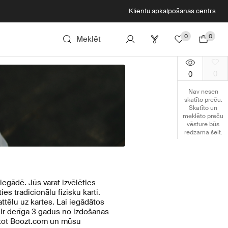
Klientu apkalpošanas centrs
0
0
Meklēt
0
0
Nav nesen
skatīto preču.
Skatīto un
meklēto preču
vēsture būs
redzama šeit.
egādē. Jūs varat izvēlēties
es tradicionālu fizisku karti.
ttēlu uz kartes. Lai iegādātos
 ir derīga 3 gadus no izdošanas
antot Boozt.com un mūsu