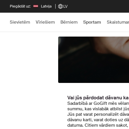
Piegādāt uz:
Latvija
LV
Sievietēm
Vīriešiem
Bērniem
Sportam
Skaistum
← Atpakaļ
Vai jūs pārdodat dāvanu ka
Sadarbībā ar GoGift mēs vēlami
summu, kas vislabāk atbilst jūs
Jūs pat varat personalizēt dāv
dāvanu karti, varat doties uz 
datuma. Citiem vārdiem sakot, 