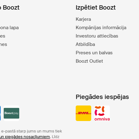
o Boozt
Izpētiet Boozt
Karjera
pona lapa
Kompānijas informācija
tes
Investoru attiecības
tnes
Atbildība
Preses un balvas
Boozt Outlet
Piegādes iespējas
e-pastā starp jums un mums tiek
un piegādes nosacījumiem
. Līdz