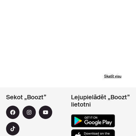
Skatīt visu
Sekot „Boozt”
Lejupielādēt „Boozt”
lietotni