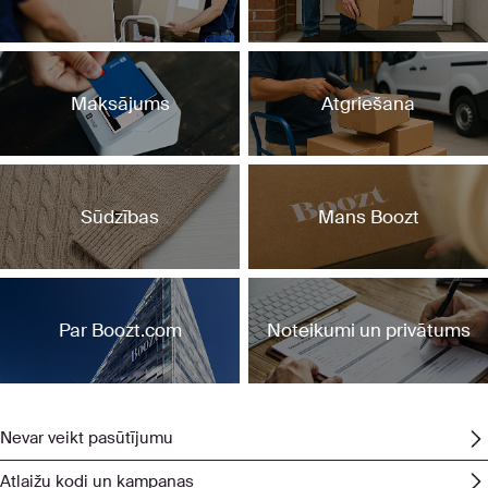
Maksājums
Atgriešana
Sūdzības
Mans Boozt
Par Boozt.com
Noteikumi un privātums
Pasūtījumi
Nevar veikt pasūtījumu
Atlaižu kodi un kampaņas