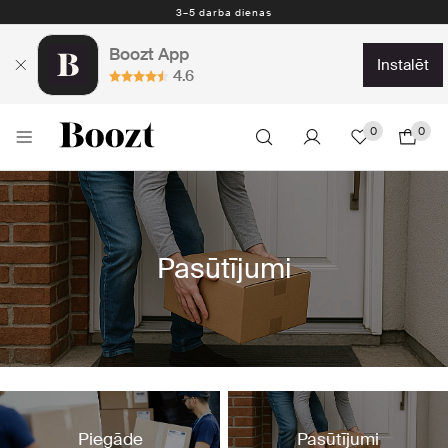
3–5 darba dienas
Boozt App
instalēt
4.6
0
0
Pasūtījumi
Piegāde
Pasūtījumi