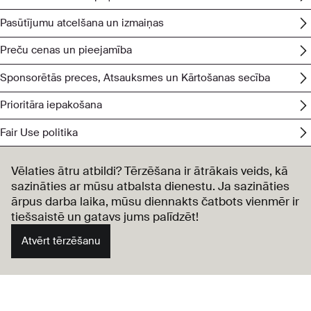
Pasūtījumu atcelšana un izmaiņas
Preču cenas un pieejamība
Sponsorētās preces, Atsauksmes un Kārtošanas secība
Prioritāra iepakošana
Fair Use politika
Vēlaties ātru atbildi? Tērzēšana ir ātrākais veids, kā
sazināties ar mūsu atbalsta dienestu. Ja sazināties
ārpus darba laika, mūsu diennakts čatbots vienmēr ir
tiešsaistē un gatavs jums palīdzēt!
Atvērt tērzēšanu