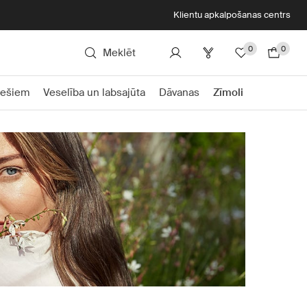
Klientu apkalpošanas centrs
0
0
Meklēt
iešiem
Veselība un labsajūta
Dāvanas
Zīmoli