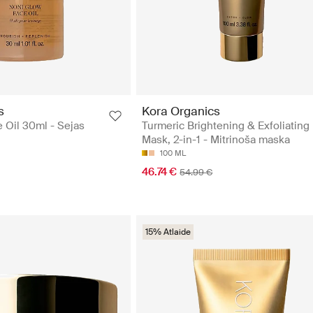
s
Kora Organics
 Oil 30ml - Sejas
Turmeric Brightening & Exfoliating
Mask, 2-in-1 - Mitrinoša maska
100 ML
46.74 €
54.99 €
15% Atlaide