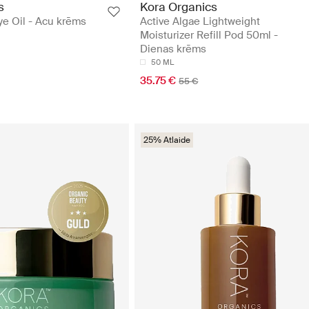
s
Kora Organics
ye Oil - Acu krēms
Active Algae Lightweight
Moisturizer Refill Pod 50ml -
Dienas krēms
50 ML
35.75 €
55 €
25% Atlaide