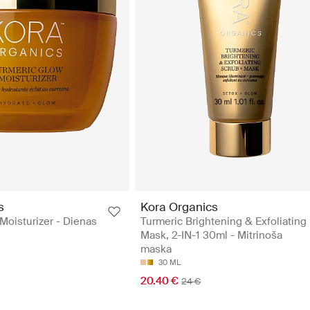
s
Kora Organics
Moisturizer - Dienas
Turmeric Brightening & Exfoliating
Mask, 2-IN-1 30ml - Mitrinoša
maska
30 ML
20.40 €
24 €