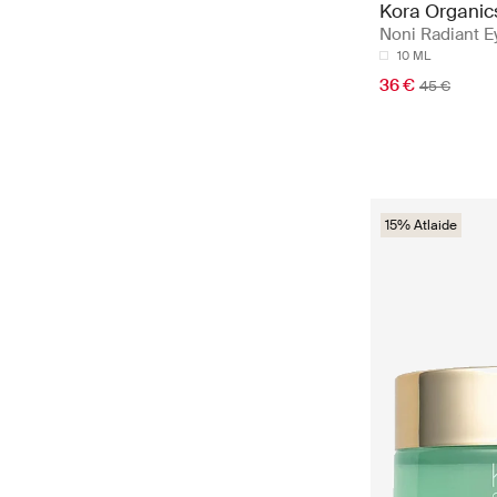
Kora Organic
Noni Radiant E
10 ML
36 €
45 €
15% Atlaide