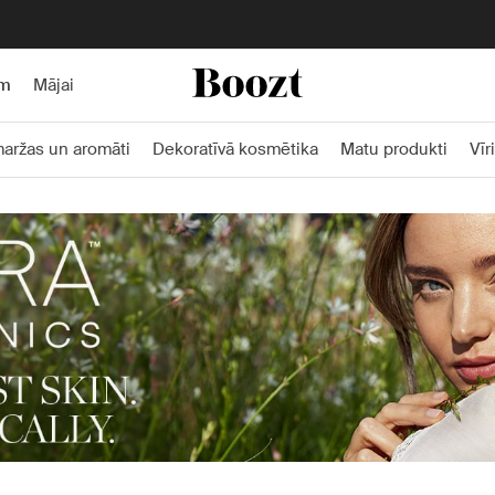
Bezmaksas piegāde pasūtījumiem virs 59 €
am
Mājai
aržas un aromāti
Dekoratīvā kosmētika
Matu produkti
Vīr