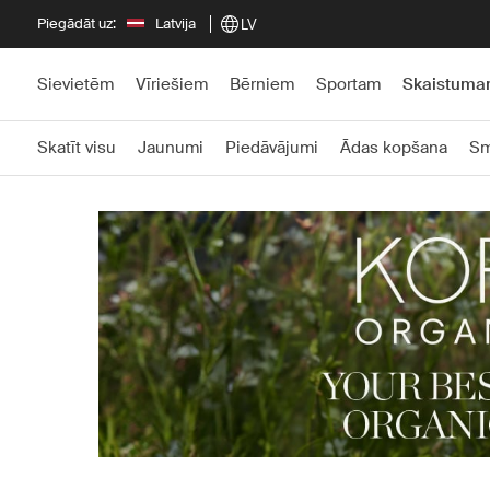
Piegādāt uz:
Latvija
LV
Sievietēm
Vīriešiem
Bērniem
Sportam
Skaistum
Skatīt visu
Jaunumi
Piedāvājumi
Ādas kopšana
Sm