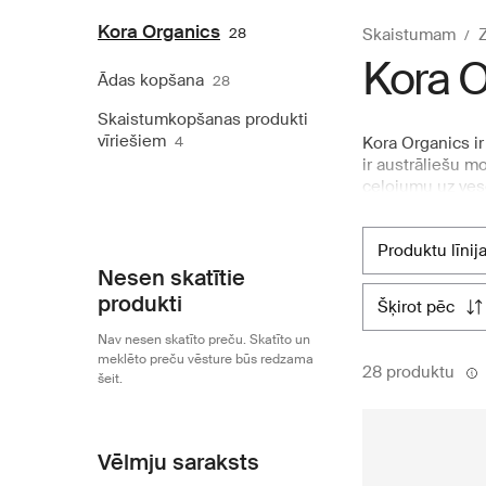
Kora Organics
28
Skaistumam
Z
Kora O
Ādas kopšana
28
Skaistumkopšanas produkti
vīriešiem
4
Kora Organics ir
ir austrāliešu 
ceļojumu uz ves
attīstība ir guv
sertificētām sas
produktu līnij
piešķirtu staroj
Ziemeļvalstu tie
Nesen skatītie
produkti
šķirot pēc
Nav nesen skatīto preču. Skatīto un
meklēto preču vēsture būs redzama
28 produktu
šeit.
Vēlmju saraksts