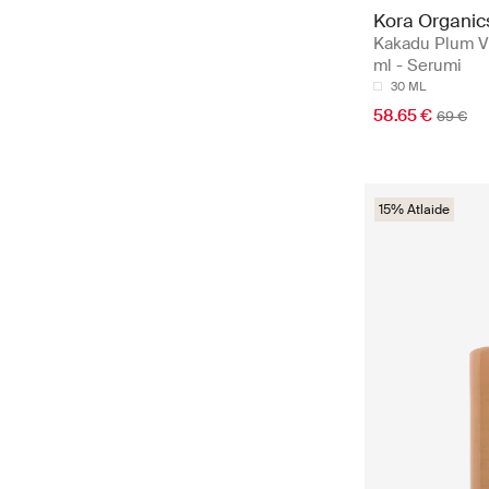
Kora Organic
Kakadu Plum V
ml - Serumi
30 ML
58.65 €
69 €
15% Atlaide