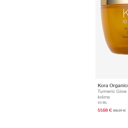
Kora Organic
Turmeric Glow 
krēms
50 ML
51.68 €
68.91 €