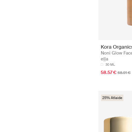
Kora Organic
Noni Glow Face
eļļa
30 ML
58.57 €
68.91 €
25% Atlaide