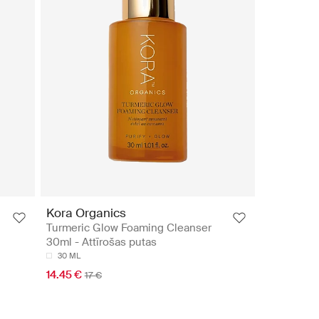
Kora Organics
Turmeric Glow Foaming Cleanser
30ml - Attīrošas putas
30 ML
14.45 €
17 €