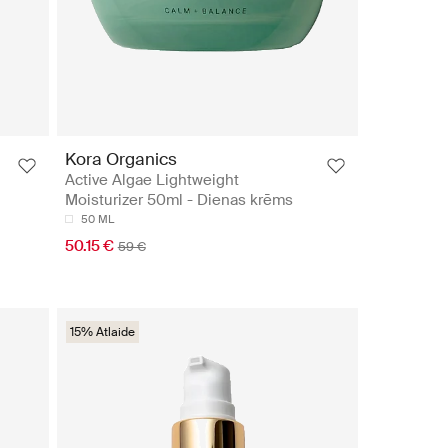
Kora Organics
Active Algae Lightweight
Moisturizer 50ml - Dienas krēms
50 ML
50.15 €
59 €
15% Atlaide