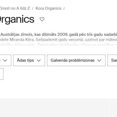
īmoli no A līdz Z
Kora Organics
rganics
 Austrālijas zīmols, kas dibināts 2009. gadā pēc trīs gadu sadar
modele Miranda Kēra. Sešpadsmit gadu vecumā, uzzinot par mātes
elīgāku dzīvesveidu. Pateicoties zināšanām uztura un veselības
usi starptautisku atzinību. Kora Organics izceļas skaistumkopšan
tāvdaļām. Tas nodrošina augstvērtīgus rezultātus, piedāvājot sert
a
ādas tips
galvenās problēmzonas
s
ošu un veselīgu mirdzumu. Boozt.com plašajā piedāvājumā atradīsi
šsaistes universālveikals garantē autentiskumu un piedāvā zīmolus