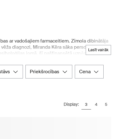
bības ar vadošajiem farmaceitiem. Zīmola dibinātāja
 vēža diagnozi, Miranda Kēra sāka personīgu
lasīt vairāk
 psiholoģijas jomā, šī pašfinansētā uzņēmuma
as nozarē, jo prioritāti dod Ecocert/COSMOS
ificētas ādas kopšanas līdzekļu spēku, lai jūsu ādai
astāvs
priekšrocības
cena
et rūpīgi atlasītus Kora Organics produktus. Šis
, kas ir atzīti gan reģionā, gan visā pasaulē.
Display:
3
4
5