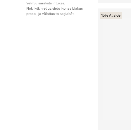
Vēlmju saraksts ir tukšs.
Noklikšķiniet uz sirds ikonas blakus
precei, ja vēlaties to saglabāt.
15% Atlaide