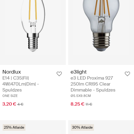
Nordlux
e3light
E14 | C35|Fil|
e3 LED Proxima 927
4W|470Lm|Dim| -
250lm CRI95 Clear
Spuldzes
Dimmable - Spuldzes
ONE SIZE
Ø5.5X9.8CM
3.20 €
8.25 €
4 €
11 €
25% Atlaide
30% Atlaide