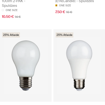
100lm 2-PAK -
|E14|Candle| - Spuldzes
Spuldzes
ONE SIZE
ONE SIZE
7.50 €
10 €
10.50 €
14 €
25% Atlaide
25% Atlaide