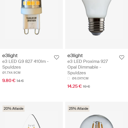
e3light
e3light
e3 LED G9 827 410lm -
e3 LED Proxima 927
Spuldzes
Opal Dimmable -
Spuldzes
Ø1.7X4.9CM
Ø6.0X11CM
9.80 €
14 €
14.25 €
19 €
20% Atlaide
25% Atlaide