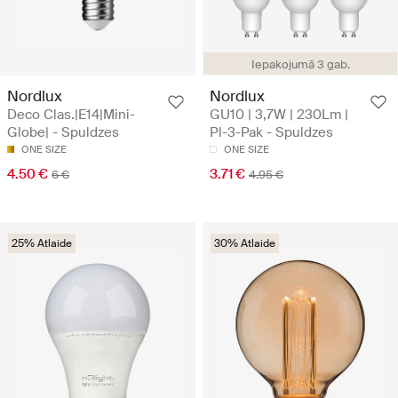
Iepakojumā 3 gab.
Nordlux
Nordlux
Deco Clas.|E14|Mini-
GU10 | 3,7W | 230Lm |
Globe| - Spuldzes
Pl-3-Pak - Spuldzes
ONE SIZE
ONE SIZE
4.50 €
3.71 €
6 €
4.95 €
25% Atlaide
30% Atlaide