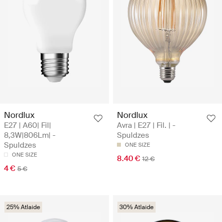
Nordlux
Nordlux
E27 | A60| Fil|
Avra | E27 | Fil. | -
8,3W|806Lm| -
Spuldzes
Spuldzes
ONE SIZE
ONE SIZE
8.40 €
12 €
4 €
5 €
25% Atlaide
30% Atlaide