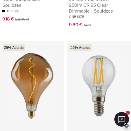
Spuldzes
250lm CRI95 Clear
Dimmable - Spuldzes
Ø 6 CM
ONE SIZE
9.18 €
22.95 €
9.80 €
14 €
25% Atlaide
25% Atlaide
1
−