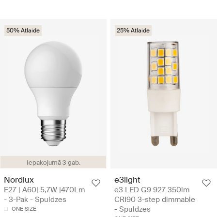
50% Atlaide
25% Atlaide
Iepakojumā 3 gab.
Nordlux
e3light
E27 | A60| 5,7W |470Lm
e3 LED G9 927 350lm
- 3-Pak - Spuldzes
CRI90 3-step dimmable
- Spuldzes
ONE SIZE