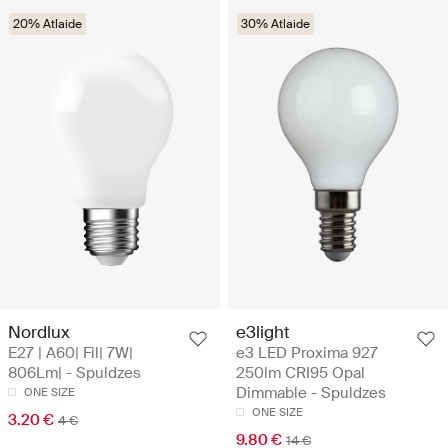
20% Atlaide
30% Atlaide
Nordlux
e3light
E27 | A60| Fil| 7W|
e3 LED Proxima 927
806Lm| - Spuldzes
250lm CRI95 Opal
Dimmable - Spuldzes
ONE SIZE
ONE SIZE
3.20 €
4 €
9.80 €
14 €