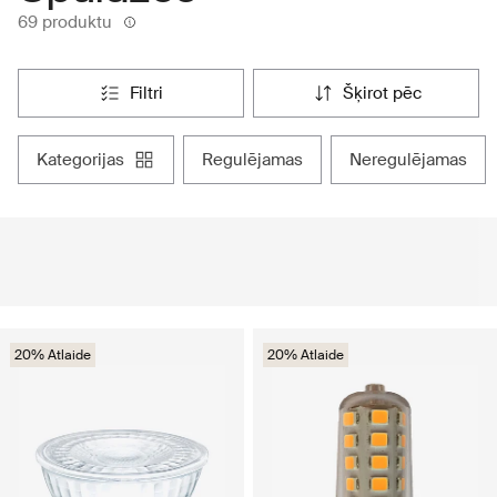
69 produktu
filtri
šķirot pēc
kategorijas
regulējamas
neregulējamas
20% Atlaide
20% Atlaide