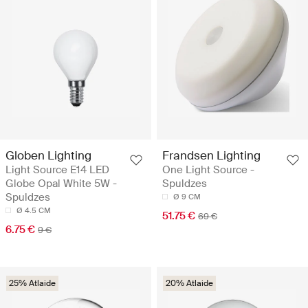
Globen Lighting
Frandsen Lighting
Light Source E14 LED
One Light Source -
Globe Opal White 5W -
Spuldzes
Spuldzes
Ø 9 CM
Ø 4.5 CM
51.75 €
69 €
6.75 €
9 €
25% Atlaide
20% Atlaide