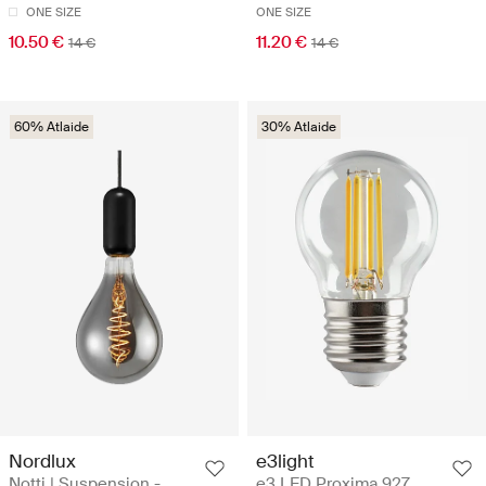
ONE SIZE
ONE SIZE
10.50 €
11.20 €
14 €
14 €
60% Atlaide
30% Atlaide
Nordlux
e3light
Notti | Suspension -
e3 LED Proxima 927