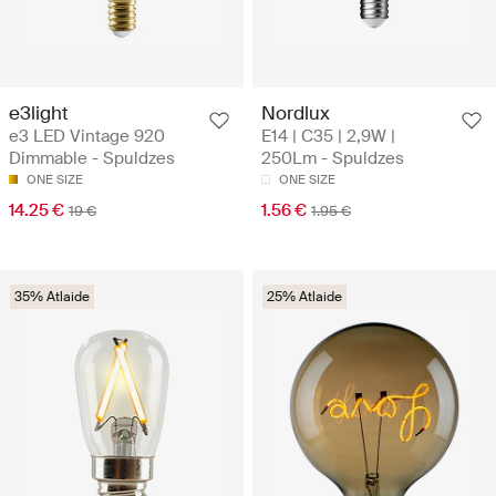
e3light
Nordlux
e3 LED Vintage 920
E14 | C35 | 2,9W |
Dimmable - Spuldzes
250Lm - Spuldzes
ONE SIZE
ONE SIZE
14.25 €
1.56 €
19 €
1.95 €
35% Atlaide
25% Atlaide