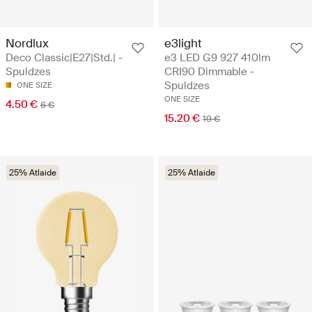
Nordlux
e3light
Deco Classic|E27|Std.| -
e3 LED G9 927 410lm
Spuldzes
CRI90 Dimmable -
Spuldzes
ONE SIZE
ONE SIZE
4.50 €
6 €
15.20 €
19 €
25% Atlaide
25% Atlaide