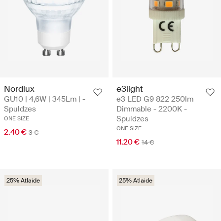
Nordlux
e3light
GU10 | 4,6W | 345Lm | -
e3 LED G9 822 250lm
Spuldzes
Dimmable - 2200K -
Spuldzes
ONE SIZE
ONE SIZE
2.40 €
3 €
11.20 €
14 €
25% Atlaide
25% Atlaide