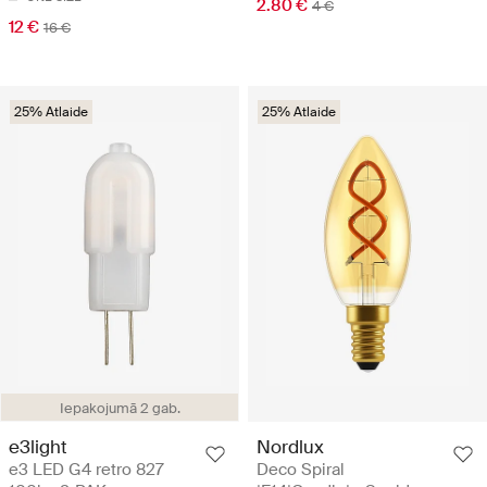
2.80 €
4 €
12 €
16 €
25% Atlaide
25% Atlaide
Iepakojumā 2 gab.
e3light
Nordlux
e3 LED G4 retro 827
Deco Spiral