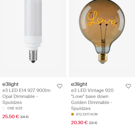
e3light
e3light
e3 LED E14 927 900lm
e3 LED Vintage 920
Opal Dimmable -
"Love" base down
Spuldzes
Golden Dimmable -
Spuldzes
ONE SIZE
Ø12.5X17.4CM
25.50 €
34 €
20.30 €
29 €