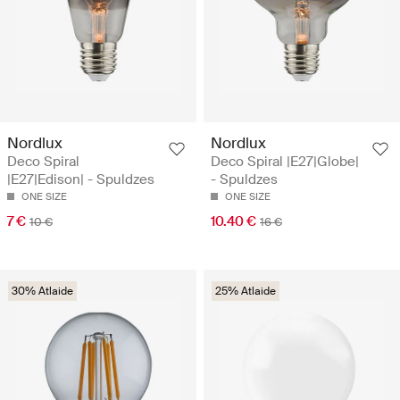
Nordlux
Nordlux
Deco Spiral
Deco Spiral |E27|Globe|
|E27|Edison| - Spuldzes
- Spuldzes
ONE SIZE
ONE SIZE
7 €
10.40 €
10 €
16 €
30% Atlaide
25% Atlaide