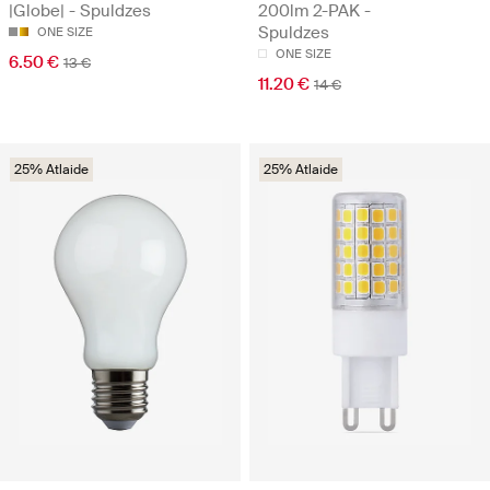
|Globe| - Spuldzes
200lm 2-PAK -
Spuldzes
ONE SIZE
ONE SIZE
6.50 €
13 €
11.20 €
14 €
25% Atlaide
25% Atlaide