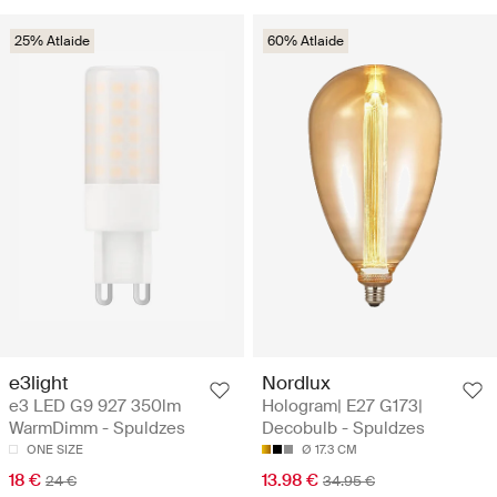
25% Atlaide
60% Atlaide
e3light
Nordlux
e3 LED G9 927 350lm
Hologram| E27 G173|
WarmDimm - Spuldzes
Decobulb - Spuldzes
ONE SIZE
Ø 17.3 CM
18 €
13.98 €
24 €
34.95 €