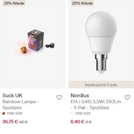
25% Atlaide
20% Atlaide
Iepakojumā 3 gab.
Suck UK
Nordlux
Rainbow Lampa -
E14 | G45| 3,5W| 250Lm
Spuldzes
- 3-Pak - Spuldzes
ONE SIZE
ONE SIZE
36.75 €
6.40 €
49 €
8 €