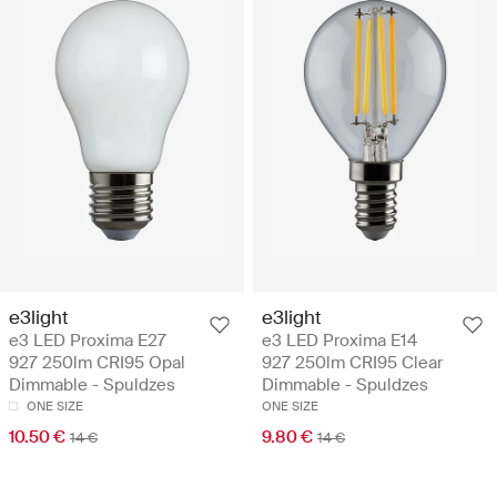
e3light
e3light
e3 LED Proxima E27
e3 LED Proxima E14
927 250lm CRI95 Opal
927 250lm CRI95 Clear
Dimmable - Spuldzes
Dimmable - Spuldzes
ONE SIZE
ONE SIZE
10.50 €
9.80 €
14 €
14 €