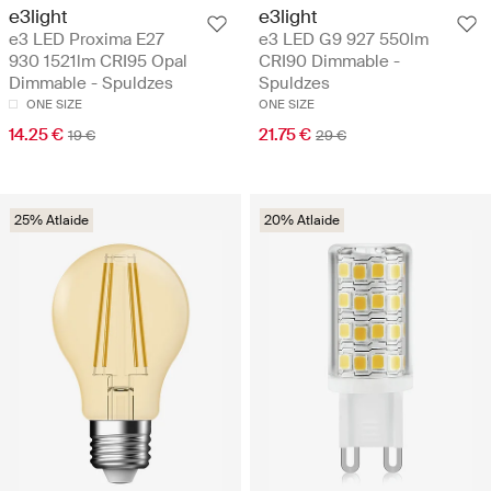
e3light
e3light
e3 LED Proxima E27
e3 LED G9 927 550lm
930 1521lm CRI95 Opal
CRI90 Dimmable -
Dimmable - Spuldzes
Spuldzes
ONE SIZE
ONE SIZE
14.25 €
21.75 €
19 €
29 €
25% Atlaide
20% Atlaide