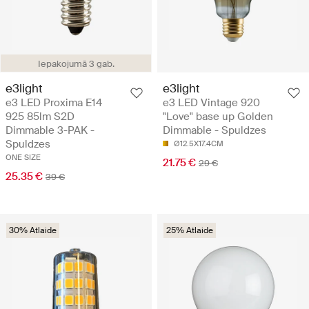
Iepakojumā 3 gab.
e3light
e3light
e3 LED Proxima E14
e3 LED Vintage 920
925 85lm S2D
"Love" base up Golden
Dimmable 3-PAK -
Dimmable - Spuldzes
Spuldzes
Ø12.5X17.4CM
ONE SIZE
21.75 €
29 €
25.35 €
39 €
30% Atlaide
25% Atlaide