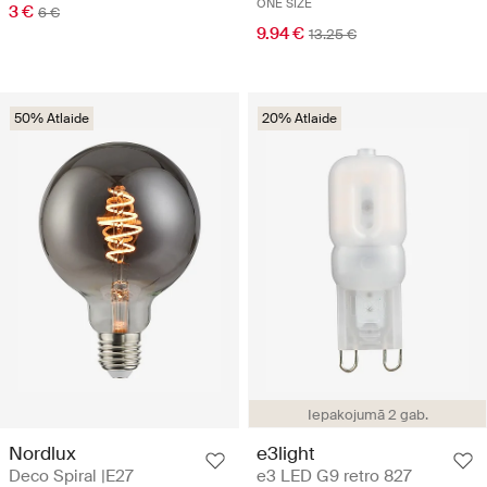
ONE SIZE
3 €
6 €
9.94 €
13.25 €
50% Atlaide
20% Atlaide
Iepakojumā 2 gab.
Nordlux
e3light
Deco Spiral |E27
e3 LED G9 retro 827