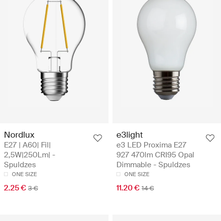
Nordlux
e3light
E27 | A60| Fil|
e3 LED Proxima E27
2,5W|250Lm| -
927 470lm CRI95 Opal
Spuldzes
Dimmable - Spuldzes
ONE SIZE
ONE SIZE
2.25 €
11.20 €
3 €
14 €