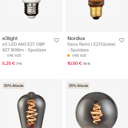
e3light
Nordlux
e3 LED A60 E27 OBP
Deco Retro | E27|Globe|
827 806lm - Spuldzes
- Spuldzes
ONE SIZE
ONE SIZE
5.25 €
10.50 €
7 €
15 €
30% Atlaide
35% Atlaide