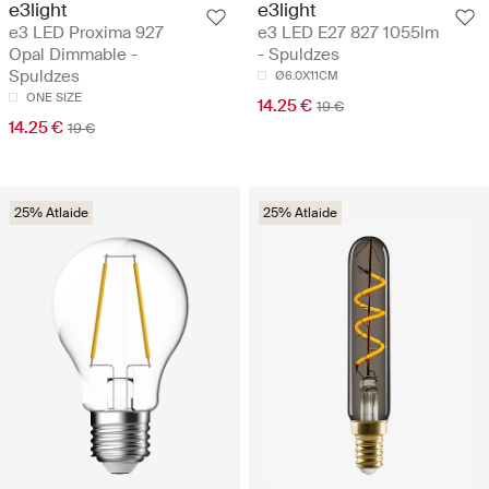
e3light
e3light
e3 LED Proxima 927
e3 LED E27 827 1055lm
Opal Dimmable -
- Spuldzes
Spuldzes
Ø6.0X11CM
ONE SIZE
14.25 €
19 €
14.25 €
19 €
25% Atlaide
25% Atlaide