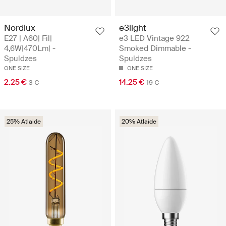
Nordlux
e3light
E27 | A60| Fil|
e3 LED Vintage 922
4,6W|470Lm| -
Smoked Dimmable -
Spuldzes
Spuldzes
ONE SIZE
ONE SIZE
2.25 €
14.25 €
3 €
19 €
25% Atlaide
20% Atlaide