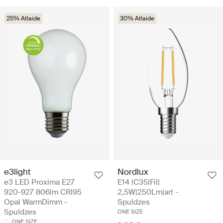
25% Atlaide
30% Atlaide
e3light
Nordlux
e3 LED Proxima E27
E14 |C35|Fil|
920-927 806lm CRI95
2,5W|250Lm|art -
Opal WarmDimm -
Spuldzes
Spuldzes
ONE SIZE
ONE SIZE