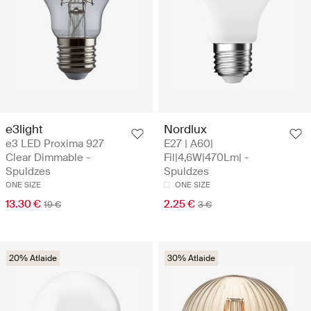
e3light
Nordlux
e3 LED Proxima 927
E27 | A60|
Clear Dimmable -
Fil|4,6W|470Lm| -
Spuldzes
Spuldzes
ONE SIZE
ONE SIZE
13.30 €
2.25 €
19 €
3 €
20% Atlaide
30% Atlaide