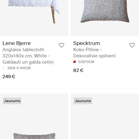
Lene Bjerre
Specktrum
Anglaise tablecloth
Koko Pillow -
320x140x cm. White -
Dekoratīvie spilveni
Galdauti un galda celiņi
50X70CM
320X X 140CM
82 €
249 €
Jaunums
Jaunums