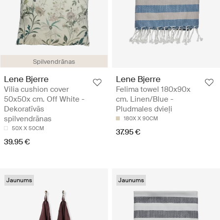
Spilvendrānas
Lene Bjerre
Lene Bjerre
Vilia cushion cover
Felima towel 180x90x
50x50x cm. Off White -
cm. Linen/Blue -
Dekoratīvās
Pludmales dvieļi
spilvendrānas
180X X 90CM
50X X 50CM
37.95 €
39.95 €
Jaunums
Jaunums