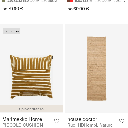
60X90CM
80X150CM
80X230CM
150X150CM
150X250CM
150X330CM
no 79.90 €
no 69.90 €
Jaunums
Spilvendrānas
Marimekko Home
house doctor
PICCOLO CUSHION
Rug, HDHempi, Nature