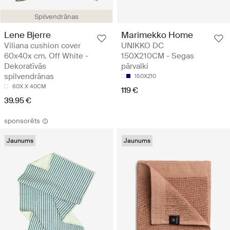
Spilvendrānas
Lene Bjerre
Marimekko Home
Viliana cushion cover
UNIKKO DC
60x40x cm. Off White -
150X210CM - Segas
Dekoratīvās
pārvalki
spilvendrānas
150X210
60X X 40CM
119 €
39.95 €
sponsorēts
Jaunums
Jaunums