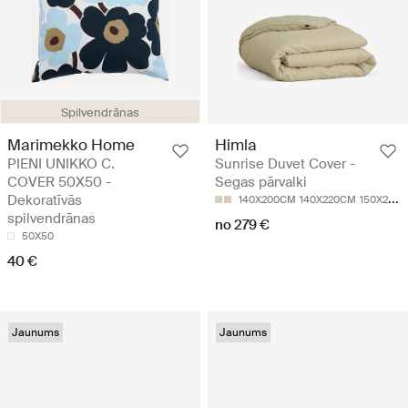
Spilvendrānas
Marimekko Home
Himla
PIENI UNIKKO C.
Sunrise Duvet Cover -
COVER 50X50 -
Segas pārvalki
Dekoratīvās
140X200CM
140X220CM
150X210CM
spilvendrānas
no 279 €
50X50
40 €
Jaunums
Jaunums