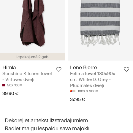
Iepakojumā 2 gab.
Himla
Lene Bjerre
Sunshine Kitchen towel
Felima towel 180x90x
- Virtuves dvieļi
cm. White/D. Grey -
Pludmales dvieļi
50X70CM
180X X 90CM
39.90 €
37.95 €
Dekorējiet ar tekstilizstrādājumiem
Radiet maigu iespaidu savā mājoklī