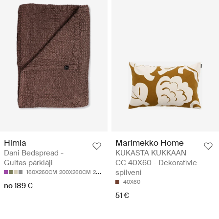
Himla
Marimekko Home
Dani Bedspread -
KUKASTA KUKKAAN
Gultas pārklāji
CC 40X60 - Dekoratīvie
spilveni
160X260CM
200X260CM
260X260CM
40X60
no 189 €
51 €