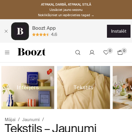
ATPAKAĻ DARBĀ, ATPAKAĻ STILĀ
Uzsāciet jauno sezonu
Noklikšķiniet un iepērcieties tagad →
Boozt App
instalēt
4.6
0
0
Interjers
Tekstils
Mājai
Jaunumi
Tekstils – Jaunumi