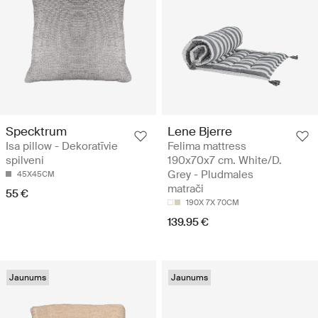
Specktrum
Lene Bjerre
Isa pillow - Dekoratīvie
Felima mattress
spilveni
190x70x7 cm. White/D.
Grey - Pludmales
45X45CM
matrači
55 €
190X 7X 70CM
139.95 €
Jaunums
Jaunums