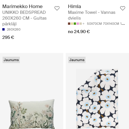
Marimekko Home
Himla
UNIKKO BEDSPREAD
Maxime Towel - Vannas
260X260 CM - Gultas
dvielis
pārklāji
50X70CM
70X140CM
100X150CM
260X260
no 24.90 €
295 €
Jaunums
Jaunums