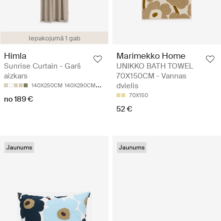
Iepakojumā 1 gab
Himla
Marimekko Home
Sunrise Curtain - Garš
UNIKKO BATH TOWEL
aizkars
70X150CM - Vannas
dvielis
140X250CM
140X290CM
280X250CM
280X290CM
70X150
no 189 €
52 €
Jaunums
Jaunums