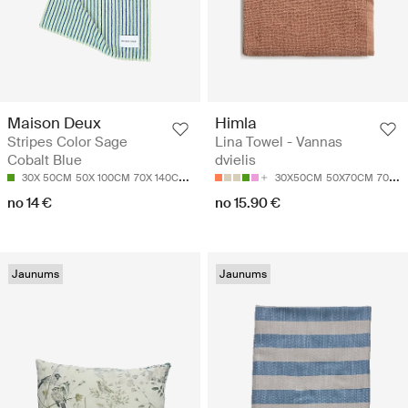
Himla
Maison Deux
Lina Towel - Vannas
Stripes Color Sage
dvielis
Cobalt Blue
30X50CM
50X70CM
70X140CM
30X 50CM
50X 100CM
70X 140CM
90X 180CM
no 15.90 €
no 14 €
Jaunums
Jaunums