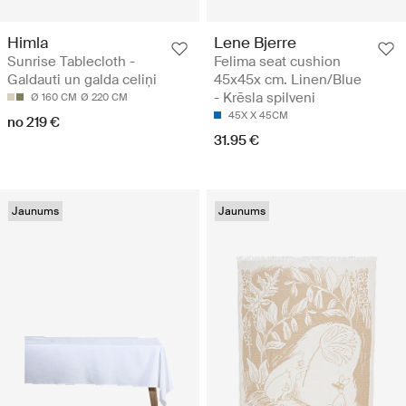
Himla
Lene Bjerre
Sunrise Tablecloth -
Felima seat cushion
Galdauti un galda celiņi
45x45x cm. Linen/Blue
- Krēsla spilveni
Ø 160 CM
Ø 220 CM
45X X 45CM
no 219 €
31.95 €
Jaunums
Jaunums