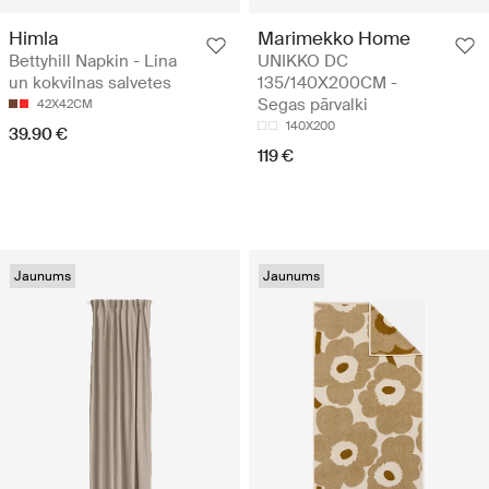
Himla
Marimekko Home
Bettyhill Napkin - Lina
UNIKKO DC
un kokvilnas salvetes
135/140X200CM -
Segas pārvalki
42X42CM
140X200
39.90 €
119 €
Jaunums
Jaunums