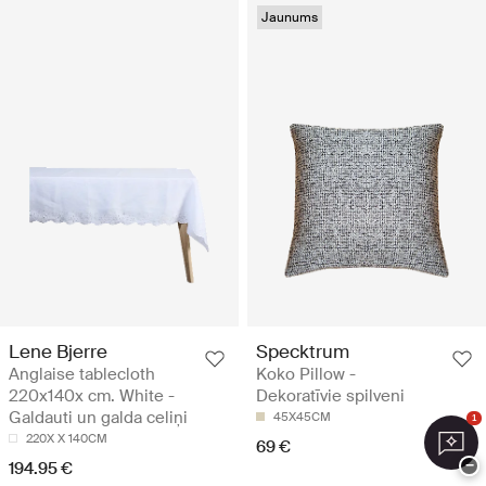
Jaunums
Lene Bjerre
Specktrum
Anglaise tablecloth
Koko Pillow -
220x140x cm. White -
Dekoratīvie spilveni
Galdauti un galda celiņi
45X45CM
1
220X X 140CM
69 €
−
194.95 €