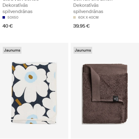
Dekoratīvās
Dekoratīvās
spilvendrānas
spilvendrānas
50X50
60X X 40CM
40 €
39.95 €
Jaunums
Jaunums