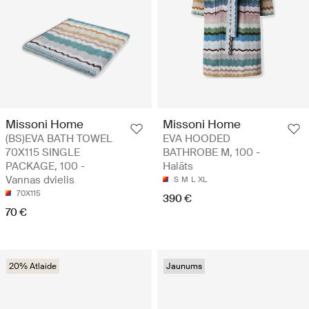
Missoni Home
Missoni Home
(BS)EVA BATH TOWEL
EVA HOODED
70X115 SINGLE
BATHROBE M, 100 -
PACKAGE, 100 -
Halāts
Vannas dvielis
S
M
L
XL
70X115
390 €
70 €
20% Atlaide
Jaunums