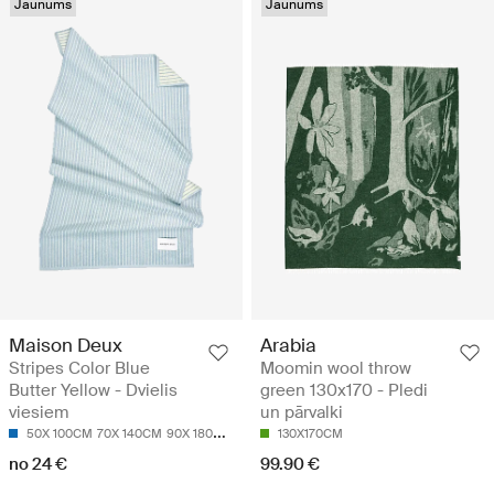
Jaunums
Jaunums
Maison Deux
Arabia
Stripes Color Blue
Moomin wool throw
Butter Yellow - Dvielis
green 130x170 - Pledi
viesiem
un pārvalki
50X 100CM
70X 140CM
90X 180CM
130X170CM
no 24 €
99.90 €