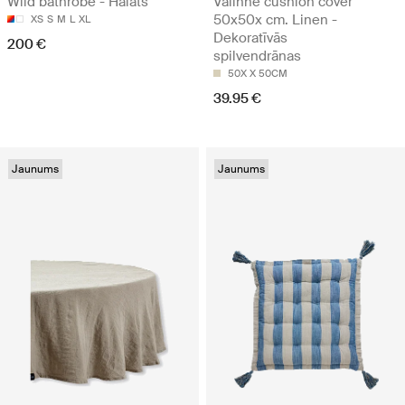
Wild bathrobe - Halāts
Valinne cushion cover
50x50x cm. Linen -
XS
S
M
L
XL
Dekoratīvās
200 €
spilvendrānas
50X X 50CM
39.95 €
Jaunums
Jaunums