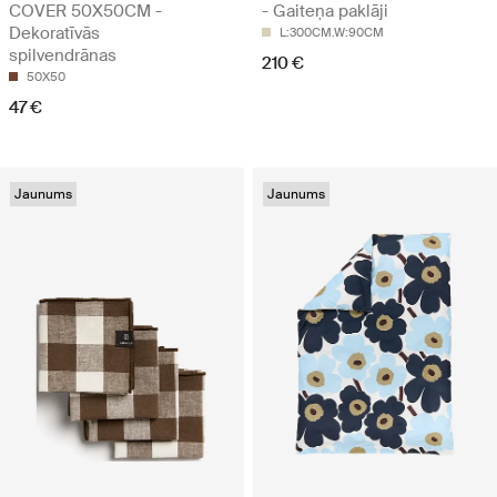
COVER 50X50CM -
- Gaiteņa paklāji
Dekoratīvās
L:300CM.W:90CM
spilvendrānas
210 €
50X50
47 €
Jaunums
Jaunums