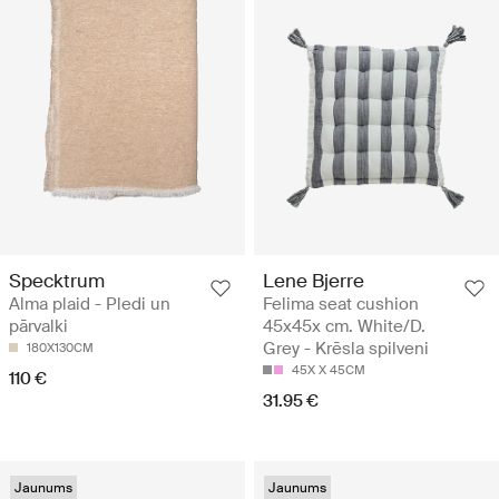
Specktrum
Lene Bjerre
Alma plaid - Pledi un
Felima seat cushion
pārvalki
45x45x cm. White/D.
Grey - Krēsla spilveni
180X130CM
45X X 45CM
110 €
31.95 €
Jaunums
Jaunums