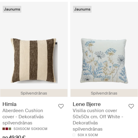
Jaunums
Jaunums
Spilvendrānas
Spilvendrānas
Himla
Lene Bjerre
Aberdeen Cushion
Visilia cushion cover
cover - Dekoratīvās
50x50x cm. Off White -
spilvendrānas
Dekoratīvās
spilvendrānas
50X50CM
50X90CM
50X X 50CM
no 49.90 €