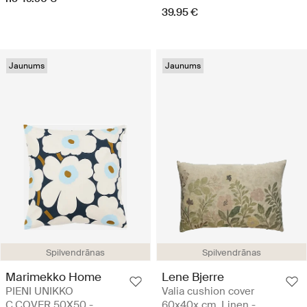
39.95 €
Jaunums
Jaunums
Spilvendrānas
Spilvendrānas
Marimekko Home
Lene Bjerre
PIENI UNIKKO
Valia cushion cover
C.COVER 50X50 -
60x40x cm. Linen -