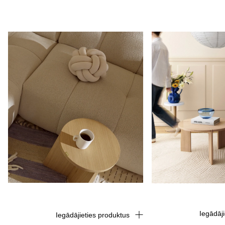
Iegādāj
Iegādājieties produktus