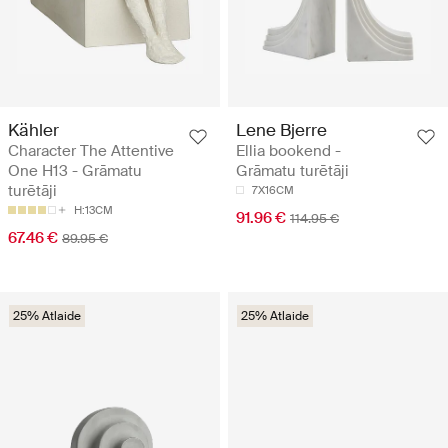
Kähler
Lene Bjerre
Character The Attentive
Ellia bookend -
One H13 - Grāmatu
Grāmatu turētāji
turētāji
7X16CM
H:13CM
91.96 €
114.95 €
67.46 €
89.95 €
25% Atlaide
25% Atlaide