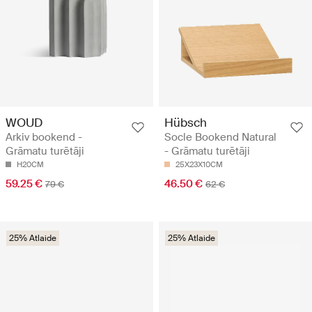
WOUD
Hübsch
Arkiv bookend -
Socle Bookend Natural
Grāmatu turētāji
- Grāmatu turētāji
H20CM
25X23X10CM
59.25 €
46.50 €
79 €
62 €
25% Atlaide
25% Atlaide