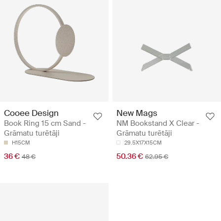
Cooee Design
New Mags
Book Ring 15 cm Sand -
NM Bookstand X Clear -
Grāmatu turētāji
Grāmatu turētāji
H15CM
29.5X17X15CM
36 €
50.36 €
48 €
62.95 €