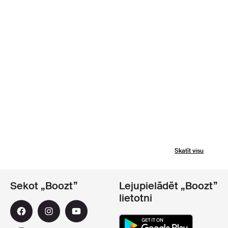
Skatīt visu
Sekot „Boozt”
Lejupielādēt „Boozt”
lietotni