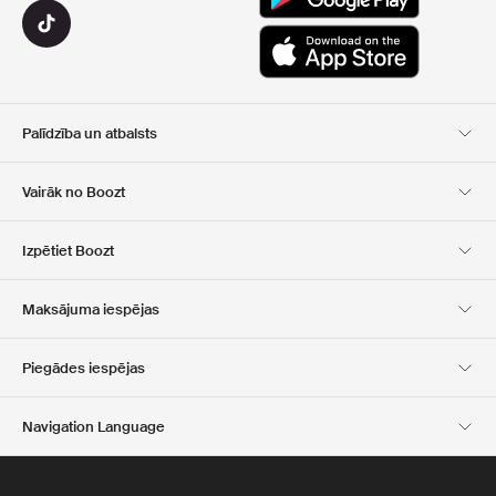
Palīdzība un atbalsts
Klientu apkalpošana
Piegāde
Vairāk no Boozt
Atgriešana
Maksājums
Par Mums
Oficiālā kupona lapa
Izpētiet Boozt
Dāvanu kartes
Mūsu lietotnes
Karjera
Kompānijas informācija
Club Boozt
Maksājuma iespējas
Investoru attiecības
Atbildība
Preses un balvas
Boozt Outlet
Piegādes iespējas
Navigation Language
Latvian
English