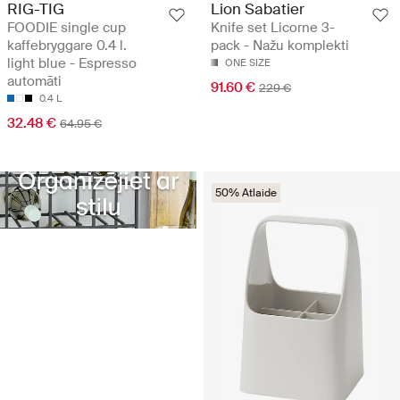
RIG-TIG
Lion Sabatier
FOODIE single cup
Knife set Licorne 3-
kaffebryggare 0.4 l.
pack - Nažu komplekti
light blue - Espresso
ONE SIZE
automāti
91.60 €
229 €
0.4 L
32.48 €
64.95 €
50% Atlaide