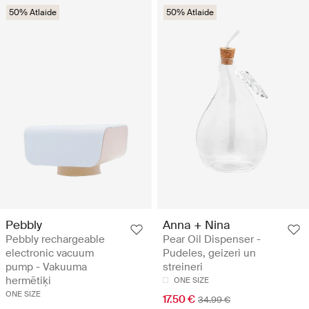
50% Atlaide
50% Atlaide
Pebbly
Anna + Nina
Pebbly rechargeable
Pear Oil Dispenser -
electronic vacuum
Pudeles, geizeri un
pump - Vakuuma
streineri
hermētiķi
ONE SIZE
ONE SIZE
17.50 €
34.99 €