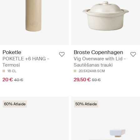
Poketle
Broste Copenhagen
POKETLE +6 HANG -
Vig Ovenware with Lid -
Termosi
Sautēšanas trauki
18 CL
20.5X24X8.5CM
20 €
29.50 €
40 €
59 €
60% Atlaide
50% Atlaide