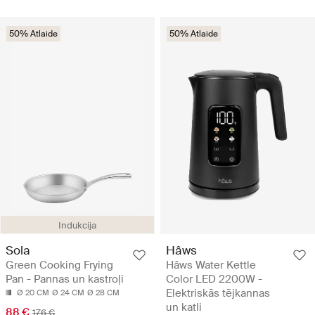
50% Atlaide
50% Atlaide
Indukcija
Sola
Hâws
Green Cooking Frying
Hâws Water Kettle
Pan - Pannas un kastroļi
Color LED 2200W -
Elektriskās tējkannas
Ø 20 CM
Ø 24 CM
Ø 28 CM
un katli
88 €
176 €