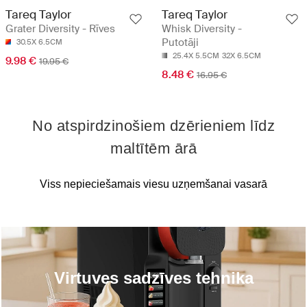
Tareq Taylor
Tareq Taylor
Grater Diversity - Rīves
Whisk Diversity -
Putotāji
30.5X 6.5CM
25.4X 5.5CM
32X 6.5CM
9.98 €
19.95 €
8.48 €
16.95 €
No atspirdzinošiem dzērieniem līdz
maltītēm ārā
Viss nepieciešamais viesu uzņemšanai vasarā
Virtuves sadzīves tehnika