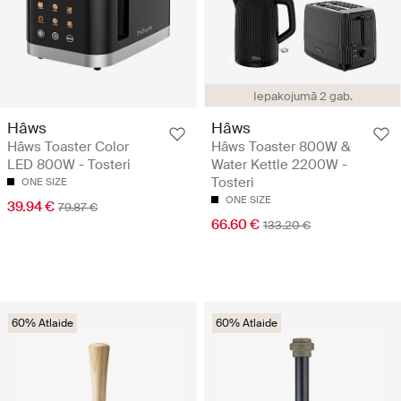
Iepakojumā 2 gab.
Hâws
Hâws
Hâws Toaster Color
Hâws Toaster 800W &
LED 800W - Tosteri
Water Kettle 2200W -
Tosteri
ONE SIZE
ONE SIZE
39.94 €
79.87 €
66.60 €
133.20 €
60% Atlaide
60% Atlaide