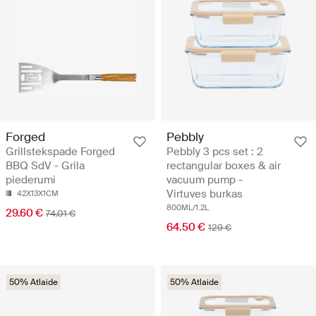
Forged
Pebbly
Grillstekspade Forged
Pebbly 3 pcs set : 2
BBQ SdV - Grila
rectangular boxes & air
piederumi
vacuum pump -
Virtuves burkas
42X13X1CM
800ML/1.2L
29.60 €
74.01 €
64.50 €
129 €
50% Atlaide
50% Atlaide