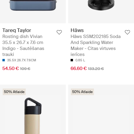
Tareq Taylor
Hâws
Rosting dish Vivian
Hâws SSM202185 Soda
35.5 x 26.7 x 7.6 cm
And Sparkling Water
Indigo - Sautēšanas
Maker - Citas virtuves
trauki
ierīces
35.5X 26.7X 7.6CM
0.85 L
54.50 €
66.60 €
109 €
133.20 €
50% Atlaide
50% Atlaide