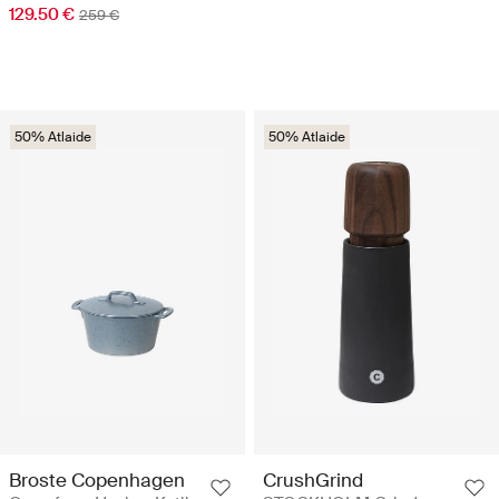
129.50 €
259 €
50% Atlaide
50% Atlaide
Broste Copenhagen
CrushGrind