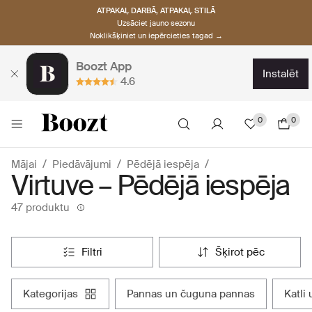
ATPAKAĻ DARBĀ, ATPAKAĻ STILĀ
Uzsāciet jauno sezonu
Noklikšķiniet un iepērcieties tagad →
Boozt App
instalēt
4.6
0
0
Mājai
Piedāvājumi
Pēdējā iespēja
Virtuve – Pēdējā iespēja
47 produktu
filtri
šķirot pēc
kategorijas
pannas un čuguna pannas
katli