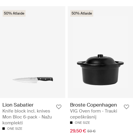
50% Atlaide
50% Atlaide
Lion Sabatier
Broste Copenhagen
Knife block incl. knives
VIG Oven form - Trauki
Mon Bloc 6-pack - Nažu
cepeškrāsnij
komplekti
ONE SIZE
ONE SIZE
29.50 €
59 €