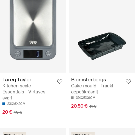
Tareq Taylor
Blomsterbergs
Kitchen scale
Cake mould - Trauki
Essentials - Virtuves
cepeškrāsnij
svari
39X25X6CM
23X16X2CM
20.50 €
41 €
20 €
40 €