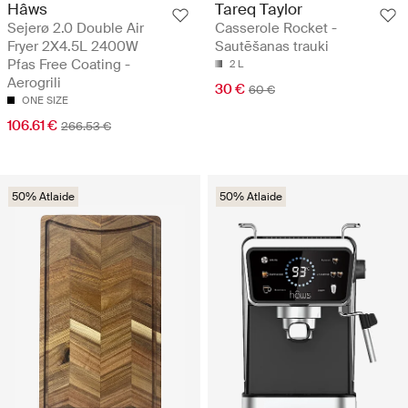
Hâws
Tareq Taylor
Sejerø 2.0 Double Air
Casserole Rocket -
Fryer 2X4.5L 2400W
Sautēšanas trauki
Pfas Free Coating -
2 L
Aerogrili
30 €
60 €
ONE SIZE
106.61 €
266.53 €
50% Atlaide
50% Atlaide