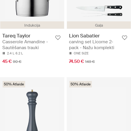
Indukcija
Gaļa
Tareq Taylor
Lion Sabatier
Casserole Amandine -
carving set Licorne 2-
Sautēšanas trauki
pack - Nažu komplekti
2.4 L
6.2 L
ONE SIZE
45 €
74.50 €
90 €
149 €
50% Atlaide
50% Atlaide