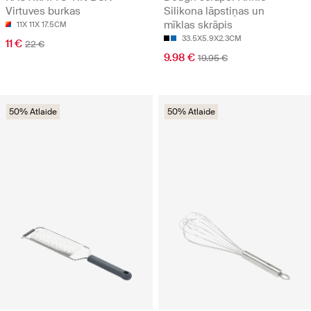
Virtuves burkas
Silikona lāpstiņas un
mīklas skrāpis
11X 11X 17.5CM
33.5X5.9X2.3CM
11 €
22 €
9.98 €
19.95 €
50% Atlaide
50% Atlaide