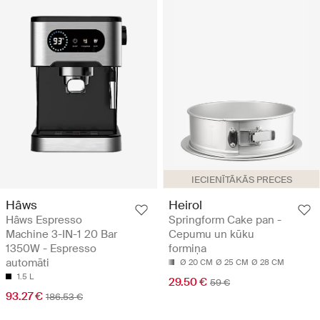
IECIENĪTĀKĀS PRECES
Hâws
Heirol
Hâws Espresso
Springform Cake pan -
Machine 3-IN-1 20 Bar
Cepumu un kūku
1350W - Espresso
formiņa
automāti
Ø 20 CM
Ø 25 CM
Ø 28 CM
1.5 L
29.50 €
59 €
93.27 €
186.53 €