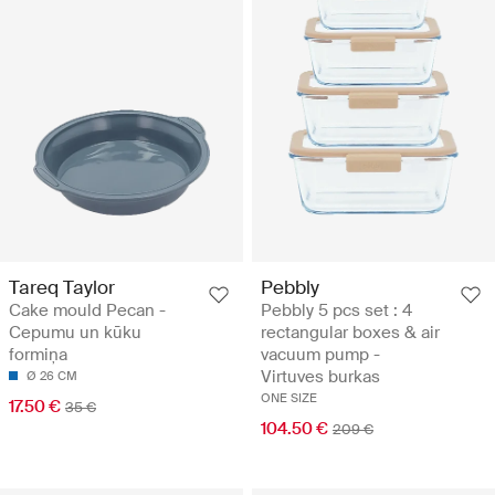
Tareq Taylor
Pebbly
Cake mould Pecan -
Pebbly 5 pcs set : 4
Cepumu un kūku
rectangular boxes & air
formiņa
vacuum pump -
Virtuves burkas
Ø 26 CM
ONE SIZE
17.50 €
35 €
104.50 €
209 €