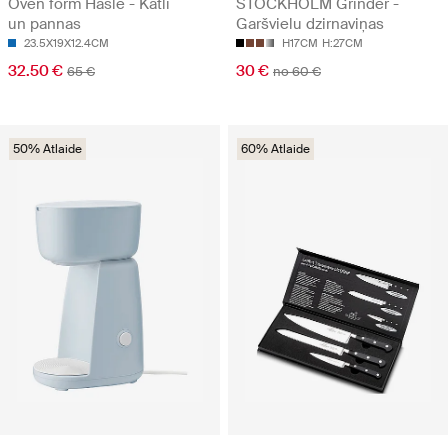
Oven form Hasle - Katli
STOCKHOLM Grinder -
un pannas
Garšvielu dzirnaviņas
23.5X19X12.4CM
H17CM
H:27CM
32.50 €
30 €
65 €
no 60 €
50% Atlaide
60% Atlaide