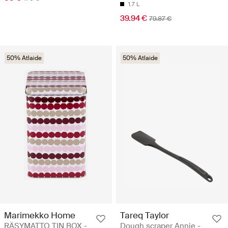
1.7 L
39.94 €
79.87 €
50% Atlaide
50% Atlaide
Marimekko Home
Tareq Taylor
RÄSYMATTO TIN BOX -
Dough scraper Annie -