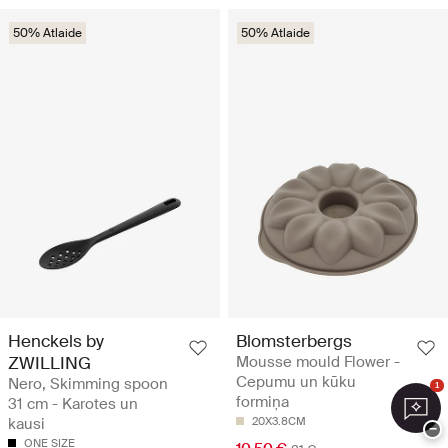
50% Atlaide
50% Atlaide
Henckels by
Blomsterbergs
ZWILLING
Mousse mould Flower -
Cepumu un kūku
Nero, Skimming spoon
1
formiņa
31 cm - Karotes un
kausi
20X3.8CM
−
ONE SIZE