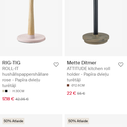
RIG-TIG
Mette Ditmer
ROLL-IT
ATTITUDE kitchen roll
hushållspappershållare
holder - Papīra dvieļu
rose - Papīra dvieļu
turētāji
turētāji
Ø12.6CM
H:30CM
22 €
55 €
17.18 €
42.95 €
50% Atlaide
50% Atlaide