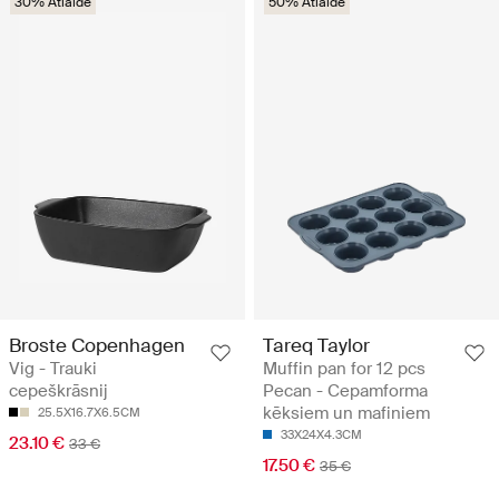
30% Atlaide
50% Atlaide
Broste Copenhagen
Tareq Taylor
Vig - Trauki
Muffin pan for 12 pcs
cepeškrāsnij
Pecan - Cepamforma
kēksiem un mafiniem
25.5X16.7X6.5CM
33X24X4.3CM
23.10 €
33 €
17.50 €
35 €