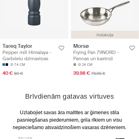
Indukcija
Tareq Taylor
Morsø
Pepper mill Himalaya -
Frying Pan 79NORD -
Garšvielu dzirnaviņas
Pannas un kastroļi
Ø 7.4 CM
Ø 24 CM
40 €
39.98 €
80 €
79.95 €
Brīvdienām gatavas virtuves
Uzlabojiet savas āra maltītes ar ģimenes stila
pasniegšanas piederumiem, grila rīkiem un visu
nepieciešamo atsvaidzinošiem vasaras dzērieniem.