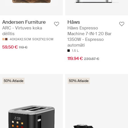
Andersen Furniture
Hâws
ARC - Virtuves koka
Hâws Espresso
dēlītis
Machine 7-IN-1 20 Bar
1350W - Espresso
40X24X2.5CM
50X27X2.5CM
automāti
59.50 €
119 €
1.5 L
119.94 €
239.87 €
50% Atlaide
50% Atlaide