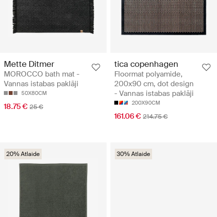
Mette Ditmer
tica copenhagen
MOROCCO bath mat -
Floormat polyamide,
Vannas istabas paklāji
200x90 cm, dot design
- Vannas istabas paklāji
50X80CM
200X90CM
18.75 €
25 €
161.06 €
214.75 €
20% Atlaide
30% Atlaide