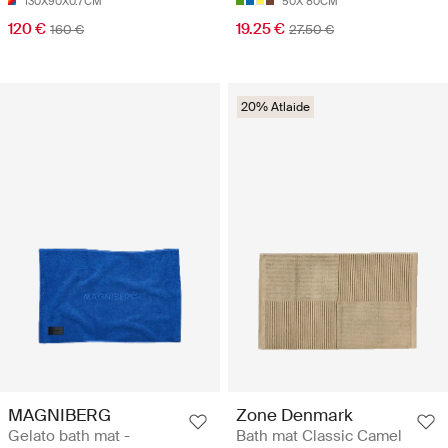
130X90X0.7CM
50X 80CM
120 €
19.25 €
160 €
27.50 €
20% Atlaide
MAGNIBERG
Zone Denmark
Gelato bath mat -
Bath mat Classic Camel