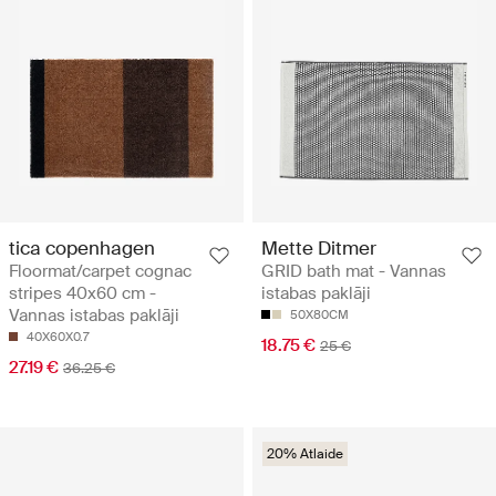
tica copenhagen
Mette Ditmer
Floormat/carpet cognac
GRID bath mat - Vannas
stripes 40x60 cm -
istabas paklāji
Vannas istabas paklāji
50X80CM
40X60X0.7
18.75 €
25 €
27.19 €
36.25 €
20% Atlaide