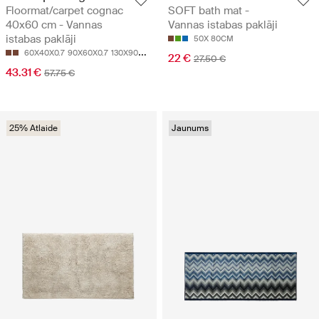
Floormat/carpet cognac
SOFT bath mat -
40x60 cm - Vannas
Vannas istabas paklāji
istabas paklāji
50X 80CM
60X40X0.7
90X60X0.7
130X90X0.7
22 €
27.50 €
43.31 €
57.75 €
25% Atlaide
Jaunums