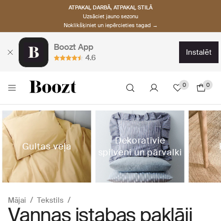
ATPAKAĻ DARBĀ, ATPAKAĻ STILĀ
Uzsāciet jauno sezonu
Noklikšķiniet un iepērcieties tagad →
Boozt App
instalēt
4.6
0
0
Dekoratīvie
Gultas veļa
spilveni un pārvalki
Mājai
Tekstils
Vannas istabas paklāji