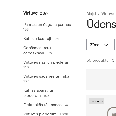
Virtuve
2 877
Mājai
Virtuve
Ūdens
Pannas un čuguna pannas
196
Katli un kastroļi
194
zīmoli
Cepšanas trauki
cepeškrāsnij
72
50 produktu
Virtuves naži un piederumi
310
Virtuves sadzīves tehnika
397
Kafijas aparāti un
piederumi
105
Jaunums
Elektriskās tējkannas
54
Virtuves piederumi
1 028