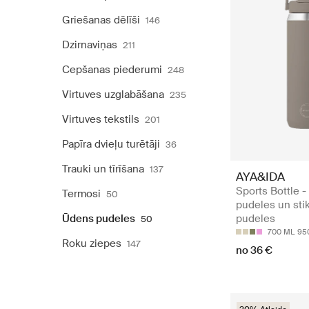
Griešanas dēlīši
146
Dzirnaviņas
211
Cepšanas piederumi
248
Virtuves uzglabāšana
235
Virtuves tekstils
201
Papīra dvieļu turētāji
36
Trauki un tīrīšana
137
AYA&IDA
Sports Bottle 
Termosi
50
pudeles un stik
Ūdens pudeles
pudeles
50
700 ML
95
Roku ziepes
147
no 36 €