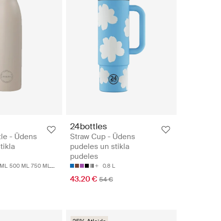
24bottles
tle - Ūdens
Straw Cup - Ūdens
tikla
pudeles un stikla
pudeles
 ML
500 ML
750 ML
1000 ML
0.8 L
43.20 €
54 €