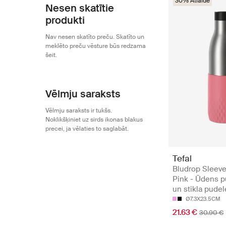
30% Atlaide
Nesen skatītie
produkti
Nav nesen skatīto preču. Skatīto un
meklēto preču vēsture būs redzama
šeit.
Vēlmju saraksts
Vēlmju saraksts ir tukšs.
Noklikšķiniet uz sirds ikonas blakus
precei, ja vēlaties to saglabāt.
Tefal
Bludrop Sleeve
Pink - Ūdens 
un stikla pudel
Ø7.3X23.5CM
21.63 €
30.90 €