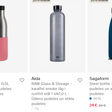
20% Atlaide
20% Atlaide
Aida
Sagaform
 0,5L
RAW Glass & Storage -
Steel bottle
pudeles
karaffel smoke låg i
pudeles un s
es
rustfrit stål 1 stk1,0 L -
pudeles
Ūdens pudeles un stikla
50 CL
pudeles
24 €
30 €
1 L