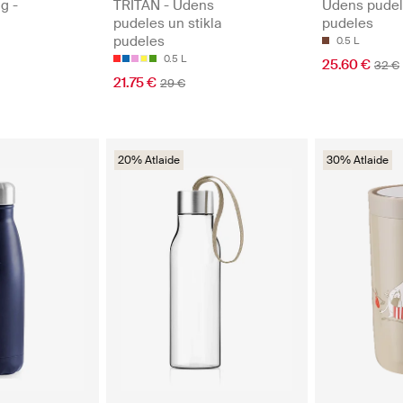
ng -
TRITAN - Ūdens
Ūdens pudele
pudeles un stikla
pudeles
pudeles
0.5 L
0.5 L
25.60 €
32 €
21.75 €
29 €
20% Atlaide
30% Atlaide