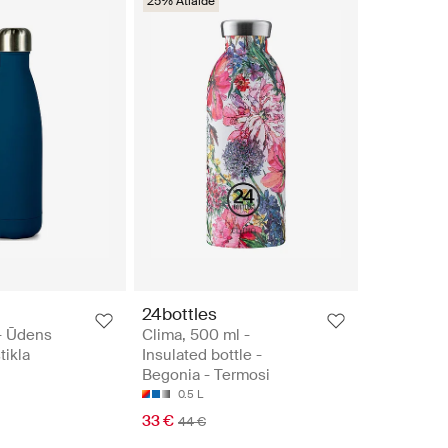
25% Atlaide
24bottles
 - Ūdens
Clima, 500 ml -
tikla
Insulated bottle -
Begonia - Termosi
0.5 L
33 €
44 €