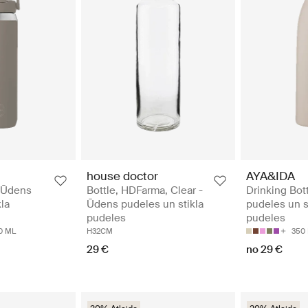
house doctor
AYA&IDA
- Ūdens
Bottle, HDFarma, Clear -
Drinking Bot
la
Ūdens pudeles un stikla
pudeles un s
pudeles
pudeles
0 ML
H32CM
350
29 €
no 29 €