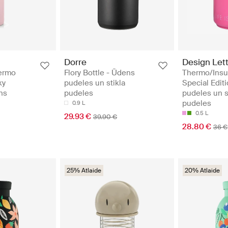
Dorre
Design Let
ermo
Flory Bottle - Ūdens
Thermo/Insul
ky
pudeles un stikla
Special Edit
ns
pudeles
pudeles un s
pudeles
0.9 L
0.5 L
29.93 €
39.90 €
28.80 €
36 €
25% Atlaide
20% Atlaide