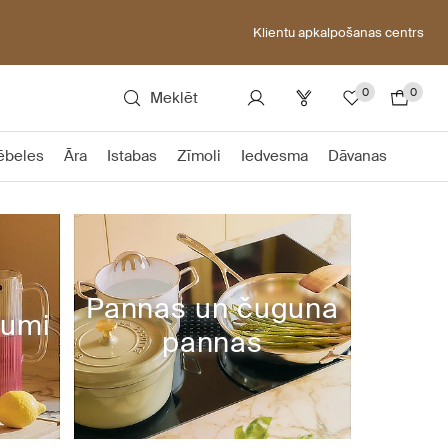
Klientu apkalpošanas centrs
0
0
Meklēt
ēbeles
Āra
Istabas
Zīmoli
Iedvesma
Dāvanas
Pannas un čuguna
rumi
pannas