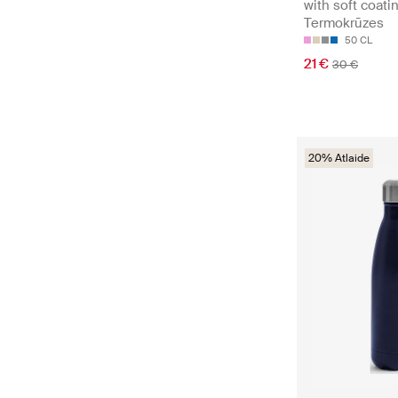
with soft coati
Termokrūzes
50 CL
21 €
30 €
20% Atlaide