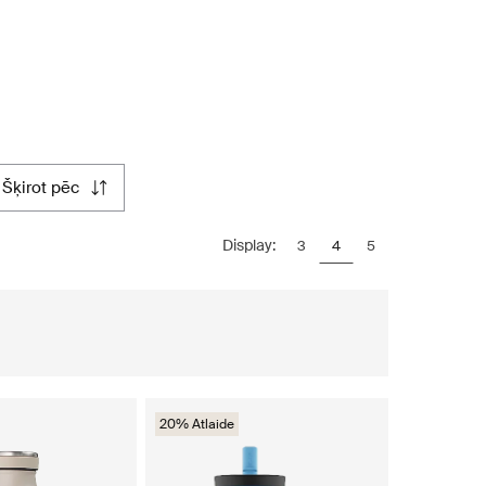
šķirot pēc
Display:
3
4
5
20% Atlaide