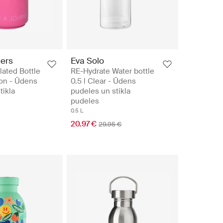
ters
Eva Solo
ated Bottle
RE-Hydrate Water bottle
ion - Ūdens
0.5 l Clear - Ūdens
tikla
pudeles un stikla
pudeles
0.5 L
20.97 €
29.95 €