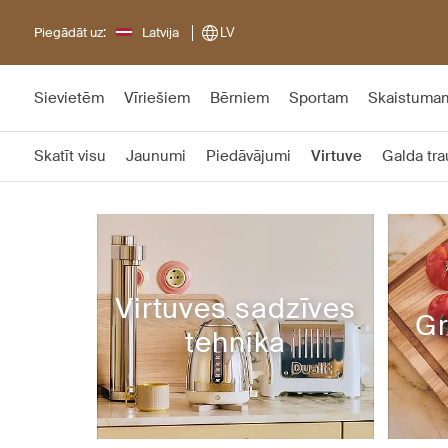
Piegādāt uz:
Latvija
LV
Sievietēm
Vīriešiem
Bērniem
Sportam
Skaistuma
Skatīt visu
Jaunumi
Piedāvājumi
Virtuve
Galda tra
Virtuves sadzīves
Gr
tehnika