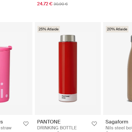
24.72 €
30.90 €
25% Atlaide
20% Atlaide
rs
PANTONE
Sagaform
 straw
DRINKING BOTTLE
Nils steel bo