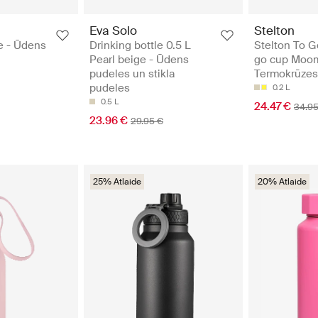
Eva Solo
Stelton
le - Ūdens
Drinking bottle 0.5 L
Stelton To G
Pearl beige - Ūdens
go cup Moom
pudeles un stikla
Termokrūzes
pudeles
0.2 L
0.5 L
24.47 €
34.95
23.96 €
29.95 €
25% Atlaide
20% Atlaide