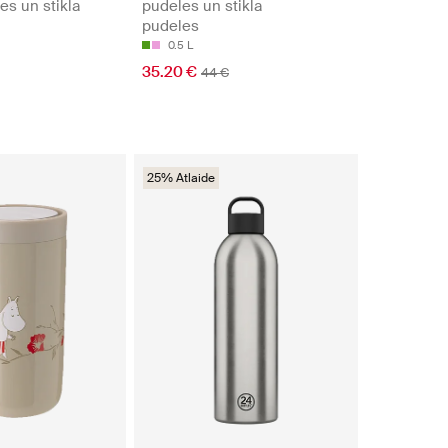
s un stikla
pudeles un stikla
pudeles
0.5 L
35.20 €
44 €
25% Atlaide