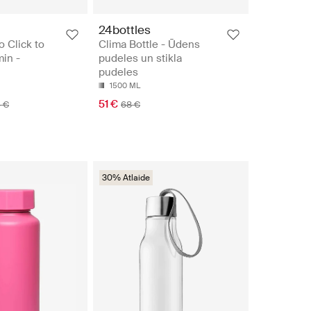
24bottles
o Click to
Clima Bottle - Ūdens
in -
pudeles un stikla
pudeles
1500 ML
51 €
 €
68 €
30% Atlaide