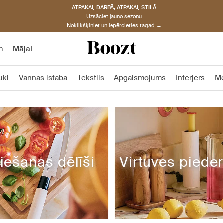
ATPAKAĻ DARBĀ, ATPAKAĻ STILĀ
Uzsāciet jauno sezonu
Noklikšķiniet un iepērcieties tagad →
m
Mājai
uki
Vannas istaba
Tekstils
Apgaismojums
Interjers
M
iešanas dēlīši
Virtuves piede