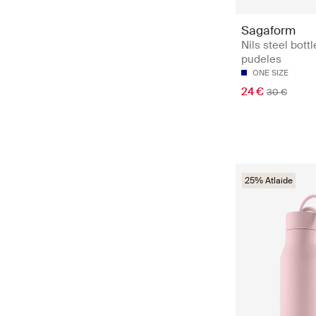
Sagaform
Nils steel bott
pudeles
ONE SIZE
24 €
30 €
25% Atlaide