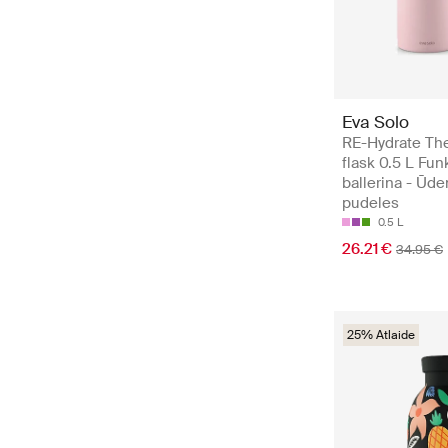
Eva Solo
RE-Hydrate Th
flask 0.5 L Fun
ballerina - Ūde
pudeles
0.5 L
26.21 €
34.95 €
25% Atlaide