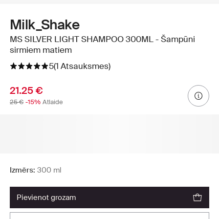
Milk_Shake
MS SILVER LIGHT SHAMPOO 300ML - Šampūni
sirmiem matiem
5
(1 Atsauksmes)
21.25 €
25 €
-15%
Atlaide
Izmērs:
300 ml
pievienot grozam