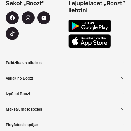
Sekot „Boozt”
Lejupielādēt „Boozt”
lietotni
Palīdzība un atbalsts
Klientu apkalpošana
Piegāde
Vairāk no Boozt
Atgriešana
Maksājums
Par Mums
Oficiālā kupona lapa
Izpētiet Boozt
Dāvanu kartes
Mūsu lietotnes
Karjera
Kompānijas informācija
Club Boozt
Maksājuma iespējas
Investoru attiecības
Atbildība
Preses un balvas
Boozt Outlet
Piegādes iespējas