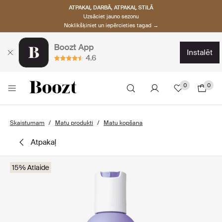
ATPAKAĻ DARBĀ, ATPAKAĻ STILĀ
Uzsāciet jauno sezonu
Noklikšķiniet un iepērcieties tagad →
Boozt App
instalēt
4.6
0
0
Skaistumam
Matu produkti
Matu kopšana
atpakaļ
15% Atlaide