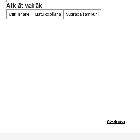
Atklāt vairāk
milk_shake
matu kopšana
sudraba šampūni
Skatīt visu