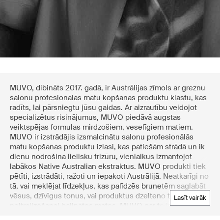
MUVO, dibināts 2017. gadā, ir Austrālijas zīmols ar greznu
salonu profesionālās matu kopšanas produktu klāstu, kas
radīts, lai pārsniegtu jūsu gaidas. Ar aizrautību veidojot
specializētus risinājumus, MUVO piedāvā augstas
veiktspējas formulas mirdzošiem, veselīgiem matiem.
MUVO ir izstrādājis izsmalcinātu salonu profesionālās
matu kopšanas produktu izlasi, kas patiešām strādā un ik
dienu nodrošina lielisku frizūru, vienlaikus izmantojot
labākos Native Australian ekstraktus. MUVO produkti tiek
pētīti, izstrādāti, ražoti un iepakoti Austrālijā. Neatkarīgi no
tā, vai meklējat līdzekļus, kas palīdzēs brunetēm saglabāt
vēsus, dzīvīgus toņus, vai produktus dzelteno toņu
lasīt vairāk
neitralizēšanai balinātos matos, MUVO par to ir
parūpējies. Atklājiet Boozt.com piedāvāto augstas