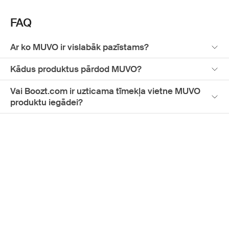
veiktspējas, grezno, salonu profesionāļu līmeņa matu
kopšanas produktu klāstu no MUVO. Iepērkoties šajā
FAQ
Ziemeļvalstu tiešsaistes universālveikalā, varat būt droši,
ka ieguldāt kvalitatīvos produktos, kas atbilst ikvienai jūsu
matu kopšanas vajadzībai.
Ar ko MUVO ir vislabāk pazīstams?
Kādus produktus pārdod MUVO?
Vai Boozt.com ir uzticama tīmekļa vietne MUVO
produktu iegādei?