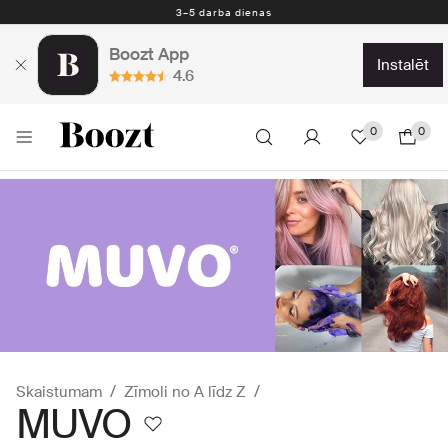
3–5 darba dienas
Boozt App
instalēt
4.6
0
0
Skaistumam
Zīmoli no A līdz Z
MUVO