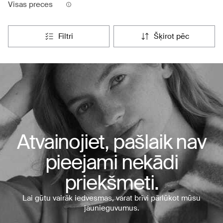
Visas preces
filtri
šķirot pēc
Atvainojiet, pašlaik nav
pieejami nekādi
priekšmeti.
Lai gūtu vairāk iedvesmas, varat brīvi pārlūkot mūsu
jaunieguvumus.