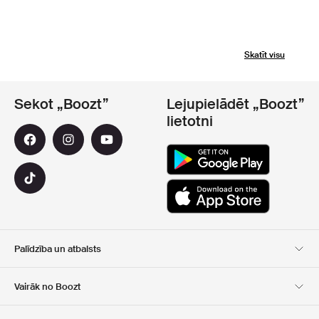
Skatīt visu
Sekot „Boozt”
Lejupielādēt „Boozt”
lietotni
Palīdzība un atbalsts
Klientu apkalpošana
Piegāde
Vairāk no Boozt
Atgriešana
Maksājums
Par Mums
Oficiālā kupona lapa