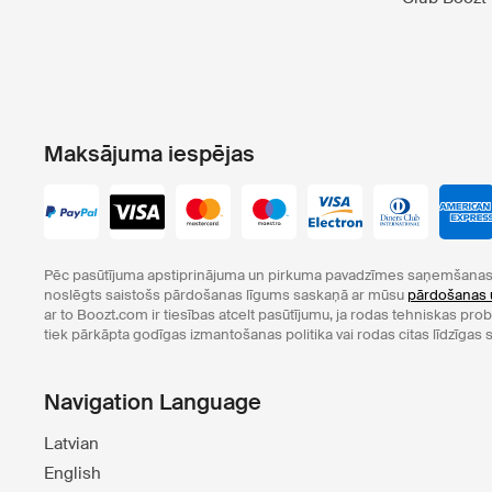
Maksājuma iespējas
Pēc pasūtījuma apstiprinājuma un pirkuma pavadzīmes saņemšanas 
noslēgts saistošs pārdošanas līgums saskaņā ar mūsu
pārdošanas 
ar to Boozt.com ir tiesības atcelt pasūtījumu, ja rodas tehniskas pr
tiek pārkāpta godīgas izmantošanas politika vai rodas citas līdzīgas s
Navigation Language
Latvian
English