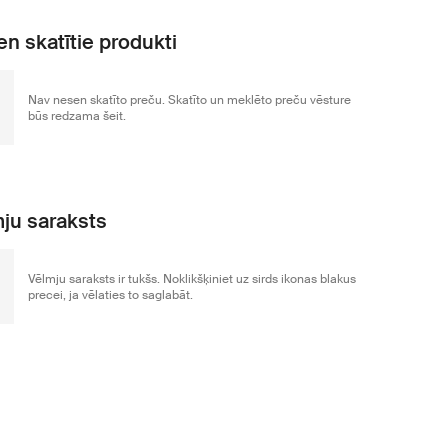
n skatītie produkti
Nav nesen skatīto preču. Skatīto un meklēto preču vēsture
būs redzama šeit.
ju saraksts
Vēlmju saraksts ir tukšs. Noklikšķiniet uz sirds ikonas blakus
precei, ja vēlaties to saglabāt.