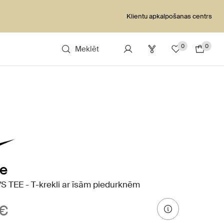
Klientu apkalpošanas centrs
0
0
Meklēt
ke
S TEE - T-krekli ar īsām piedurknēm
 €