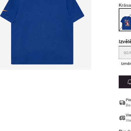
Krāsa
Izvēl
92/
izmē
Pi
Be
Vi
Vi