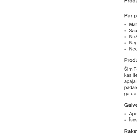
Produ
Par 
Mat
Sau
Než
Neg
Nedr
Produ
Šim T
kas li
apaļa
padar
garde
Galv
Apa
Īsa
Raks