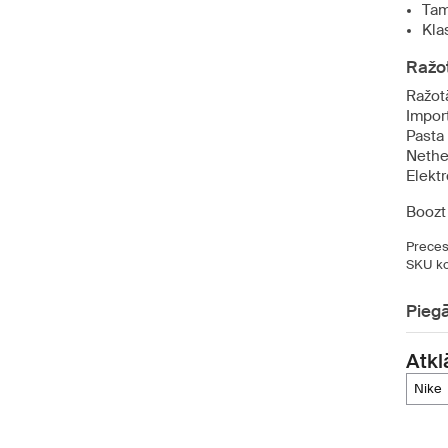
Tam
Kla
Ražot
Ražot
Impor
Pasta
Nethe
Elekt
Boozt 
Preces
SKU ko
Pieg
Atkl
nike