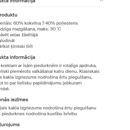
kta informācija
produktu
eriāls: 60% kokvilna ? 40% poliesteris
dzīga mazgāšana, maks. 30 ˚C
āvēt veļas žāvētājā
ludināt
īkst ķīmiski tīrīt
kta informācija
-kreklam ar īsām piedurknēm ir rotaļīgs apdruka,
eliski piemērots valkāšanai katru dienu. Klasiskais
is kakla izgriezums nodrošina ērtu piegulšanu,
ot to par lielisku papildinājumu jebkuram
robē.
enās iezīmes
ļais kakla izgriezums nodrošina ērtu piegulšanu
s piedurknes nodrošina kustību brīvību
turojums