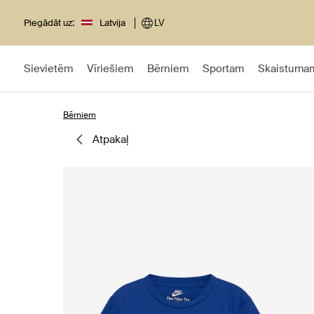
Piegādāt uz:
Latvija
LV
Sievietēm
Vīriešiem
Bērniem
Sportam
Skaistuma
Bērniem
atpakaļ