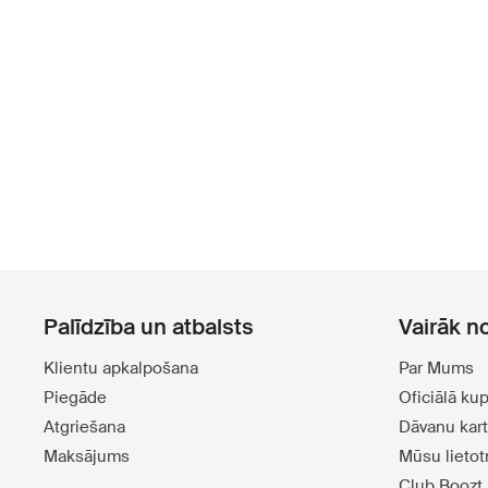
Palīdzība un atbalsts
Vairāk n
Klientu apkalpošana
Par Mums
Piegāde
Oficiālā ku
Atgriešana
Dāvanu kar
Maksājums
Mūsu lieto
Club Boozt