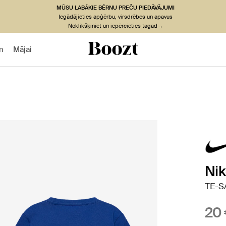
MŪSU LABĀKIE BĒRNU PREČU PIEDĀVĀJUMI
Iegādājieties apģērbu, virsdrēbes un apavus
Noklikšķiniet un iepērcieties tagad→
m
Mājai
Ni
TE-S/
20