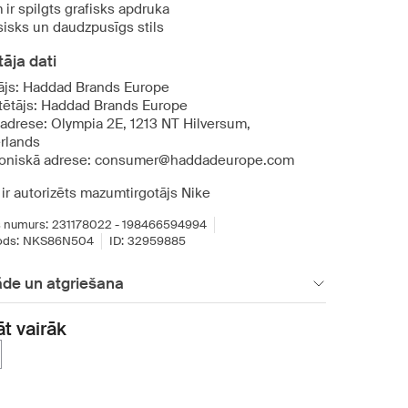
 ir spilgts grafisks apdruka
sisks un daudzpusīgs stils
āja dati
ājs: Haddad Brands Europe
tētājs: Haddad Brands Europe
 adrese: Olympia 2E, 1213 NT Hilversum,
rlands
roniskā adrese: consumer@haddadeurope.com
ir autorizēts mazumtirgotājs Nike
 numurs:
231178022 - 198466594994
ds:
NKS86N504
ID:
32959885
āde un atgriešana
āt vairāk