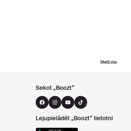
Skatīt visu
Sekot „Boozt”
Lejupielādēt „Boozt” lietotni