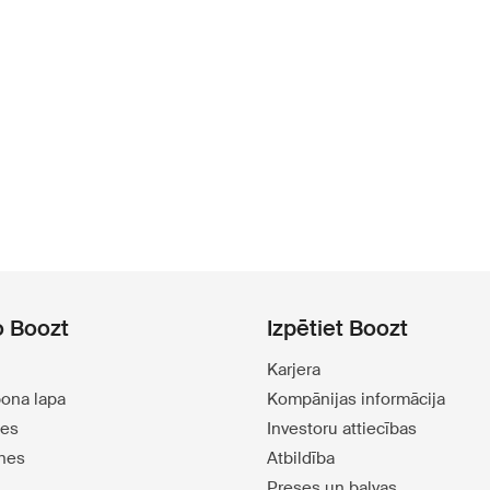
o Boozt
Izpētiet Boozt
Karjera
pona lapa
Kompānijas informācija
tes
Investoru attiecības
tnes
Atbildība
Preses un balvas