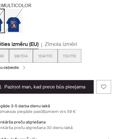
:
MULTICOLOR
ēties izmēru (EU)
Zīmola izmēri
|
98
98/104
104/110
110/116
ru ceļvedis
paziņot man, kad prece būs pieejama
egāde 3-5 darba dienu laikā
zmaksas piegāde pasūtījumiem virs 59 €
enkārša preču atgriešana
enkārša preču atgriešana 30 dienu laikā