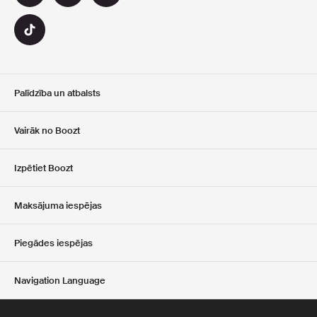
Palīdzība un atbalsts
Klientu apkalpošana
Vairāk no Boozt
Atgriešana
Par Mums
Izpētiet Boozt
Dāvanu kartes
Karjera
Club Boozt
Maksājuma iespējas
Investoru attiecības
Preses un balvas
Piegādes iespējas
Navigation Language
pārdošanas un piegādes nosacījumiem
Latvian