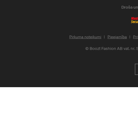
Droša un
Pirkuma noteikumi
Pieejamība
Pri
©
Boozt Fashion AB vat. nr