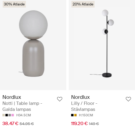
30% Atlaide
20% Atlaide
Nordlux
Nordlux
Notti | Table lamp -
Lilly / Floor -
Galda lampas
Stāvlampas
H34.5CM
H:150CM
38.47 €
119.20 €
54.95 €
149 €