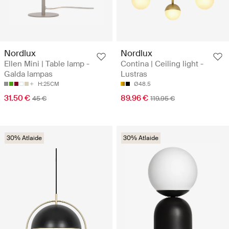
Nordlux
Nordlux
Ellen Mini | Table lamp -
Contina | Ceiling light -
Galda lampas
Lustras
H:25CM
Ø48.5
31.50 €
89.96 €
45 €
119.95 €
30% Atlaide
30% Atlaide