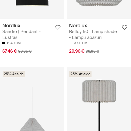
Nordlux
Nordlux
Sandro | Pendant -
Belloy 50 | Lamp shade
Lustras
- Lampu abažūri
Ø 40 CM
Ø 50 CM
67.46 €
29.96 €
89.95 €
39.95 €
25% Atlaide
25% Atlaide