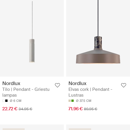
Nordlux
Nordlux
Tilo | Pendant - Griestu
Elvas cork | Pendant -
lampas
Lustras
Ø 6 CM
Ø 37.5 CM
22.72 €
71.96 €
34.95 €
89.95 €