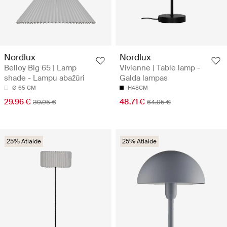
Nordlux
Nordlux
Belloy Big 65 | Lamp
Vivienne | Table lamp -
shade - Lampu abažūri
Galda lampas
Ø 65 CM
H48CM
29.96 €
48.71 €
39.95 €
64.95 €
25% Atlaide
25% Atlaide