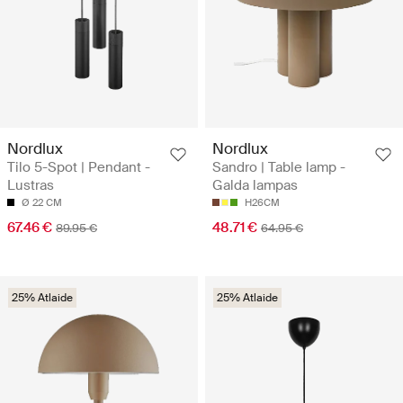
Nordlux
Nordlux
Tilo 5-Spot | Pendant -
Sandro | Table lamp -
Lustras
Galda lampas
Ø 22 CM
H26CM
67.46 €
48.71 €
89.95 €
64.95 €
25% Atlaide
25% Atlaide