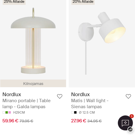
25% Atlaide
20% Atlaide
Kilnojamas
Nordlux
Nordlux
Mirano portable | Table
Matis | Wall light -
lamp - Galda lampas
Sienas lampas
H29CM
Ø 12.5 CM
1
59.96 €
27.96 €
79.95 €
34.95 €
−