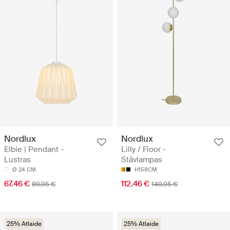
Nordlux
Nordlux
Elbie | Pendant -
Lilly / Floor -
Lustras
Stāvlampas
Ø 24 CM
H158CM
67.46 €
112.46 €
89.95 €
149.95 €
25% Atlaide
25% Atlaide