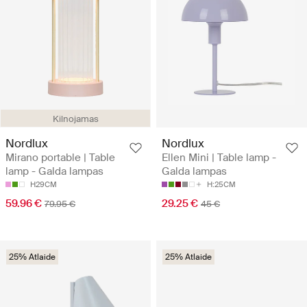
Kilnojamas
Nordlux
Nordlux
Mirano portable | Table
Ellen Mini | Table lamp -
lamp - Galda lampas
Galda lampas
H29CM
H:25CM
59.96 €
29.25 €
79.95 €
45 €
25% Atlaide
25% Atlaide