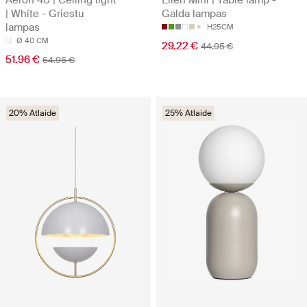
Aeron 40 | Ceiling light
Ellen Mini | Table lamp -
| White - Griestu
Galda lampas
lampas
H25CM
Ø 40 CM
29.22 €
44.95 €
51.96 €
64.95 €
20% Atlaide
25% Atlaide