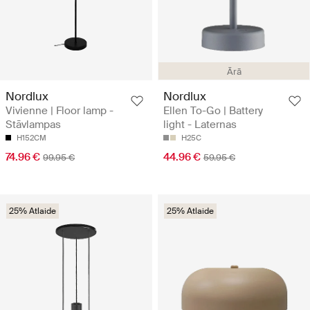
Ārā
Nordlux
Nordlux
Vivienne | Floor lamp -
Ellen To-Go | Battery
Stāvlampas
light - Laternas
H152CM
H25C
74.96 €
44.96 €
99.95 €
59.95 €
25% Atlaide
25% Atlaide