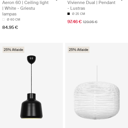
Aeron 60 | Ceiling light
Vivienne Dual | Pendant
| White - Griestu
- Lustras
lampas
Ø 25 CM
Ø 60 CM
97.46 €
129.95 €
84.95 €
25% Atlaide
25% Atlaide