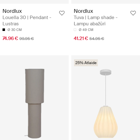
Nordlux
Nordlux
Louella 30 | Pendant -
Tuva | Lamp shade -
Lustras
Lampu abažūri
Ø 30 CM
Ø 49 CM
74.96 €
41.21 €
99.95 €
54.95 €
25% Atlaide