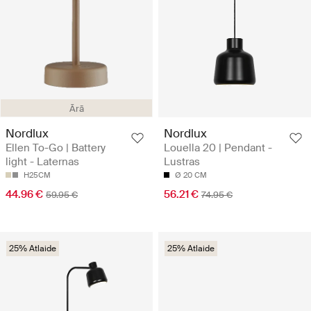
Ārā
Nordlux
Nordlux
Ellen To-Go | Battery
Louella 20 | Pendant -
light - Laternas
Lustras
H25CM
Ø 20 CM
44.96 €
56.21 €
59.95 €
74.95 €
25% Atlaide
25% Atlaide