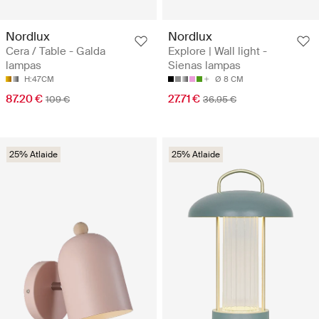
Nordlux
Nordlux
Cera / Table - Galda
Explore | Wall light -
lampas
Sienas lampas
H:47CM
Ø 8 CM
87.20 €
27.71 €
109 €
36.95 €
25% Atlaide
25% Atlaide