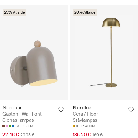
25% Atlaide
20% Atlaide
Nordlux
Nordlux
Gaston | Wall light -
Cera / Floor -
Sienas lampas
Stāvlampas
Ø 19.5 CM
H:140CM
22.46 €
135.20 €
29.95 €
169 €