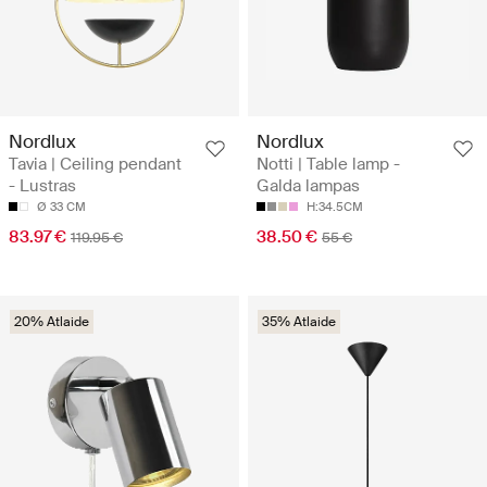
Nordlux
Nordlux
Tavia | Ceiling pendant
Notti | Table lamp -
- Lustras
Galda lampas
Ø 33 CM
H:34.5CM
83.97 €
38.50 €
119.95 €
55 €
20% Atlaide
35% Atlaide