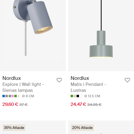
Nordlux
Nordlux
Explore | Wall light -
Matis | Pendant -
Sienas lampas
Lustras
Ø 8 CM
Ø 12.5 CM
29.60 €
24.47 €
37 €
34.95 €
35% Atlaide
20% Atlaide