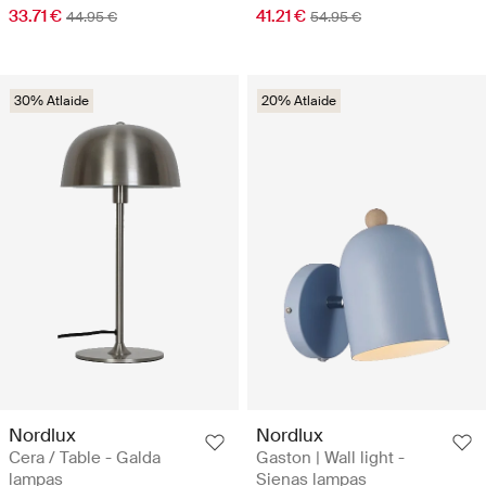
33.71 €
41.21 €
44.95 €
54.95 €
30% Atlaide
20% Atlaide
Nordlux
Nordlux
Cera / Table - Galda
Gaston | Wall light -
lampas
Sienas lampas