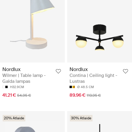
Nordlux
Nordlux
Wilmer | Table lamp -
Contina | Ceiling light -
Galda lampas
Lustras
H32.9CM
Ø 48.5 CM
41.21 €
89.96 €
54.95 €
119.95 €
20% Atlaide
30% Atlaide