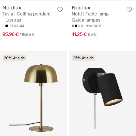
Nordlux
Nordlux
Tavia | Ceiling pendant
Notti | Table lamp -
- Lustras
Galda lampas
Ø 33 CM
H:34.5CM
95.96 €
41.25 €
119.95 €
55 €
20% Atlaide
25% Atlaide