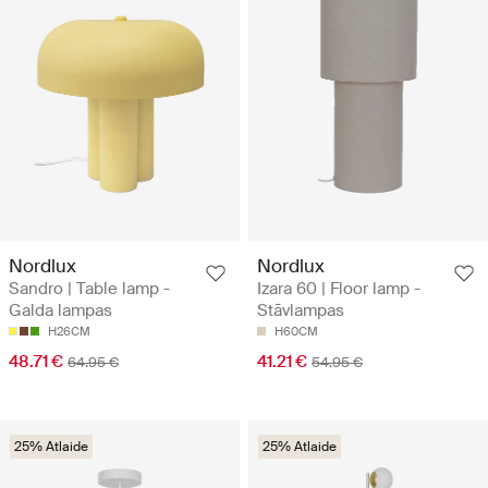
Nordlux
Nordlux
Sandro | Table lamp -
Izara 60 | Floor lamp -
Galda lampas
Stāvlampas
H26CM
H60CM
48.71 €
41.21 €
64.95 €
54.95 €
25% Atlaide
25% Atlaide