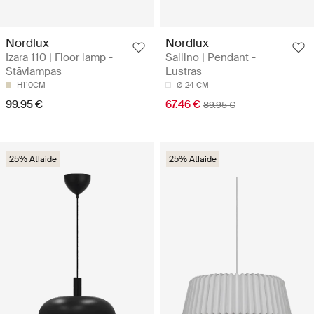
Nordlux
Nordlux
Izara 110 | Floor lamp -
Sallino | Pendant -
Stāvlampas
Lustras
H110CM
Ø 24 CM
99.95 €
67.46 €
89.95 €
25% Atlaide
25% Atlaide