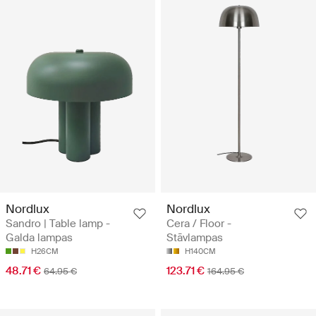
Nordlux
Nordlux
Sandro | Table lamp -
Cera / Floor -
Galda lampas
Stāvlampas
H26CM
H140CM
48.71 €
123.71 €
64.95 €
164.95 €