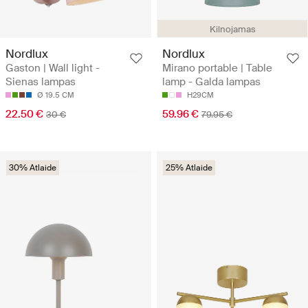
Kilnojamas
Nordlux
Nordlux
Gaston | Wall light -
Mirano portable | Table
Sienas lampas
lamp - Galda lampas
Ø 19.5 CM
H29CM
22.50 €
59.96 €
30 €
79.95 €
30% Atlaide
25% Atlaide