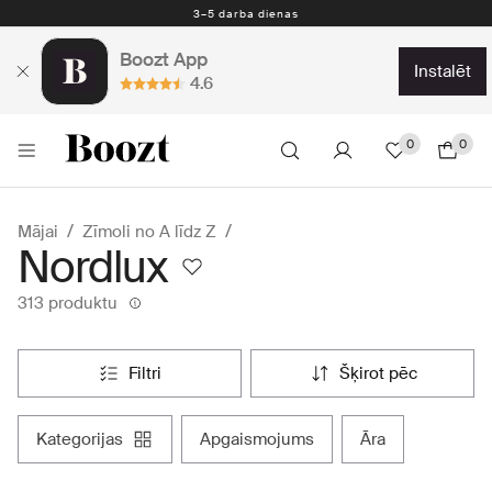
Nemokamas prekių grąžinimas per 30 dienų
Boozt App
instalēt
4.6
0
0
Mājai
Zīmoli no A līdz Z
Nordlux
313 produktu
filtri
šķirot pēc
kategorijas
apgaismojums
āra