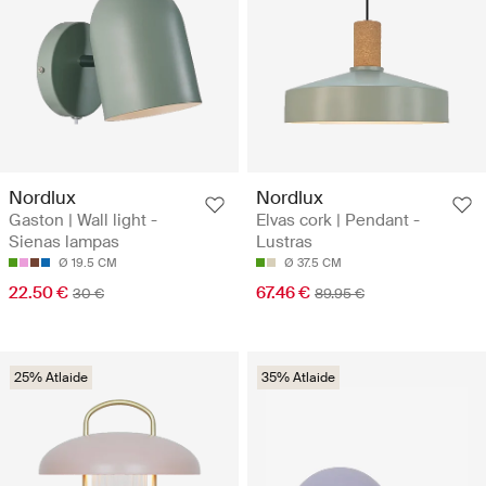
Nordlux
Nordlux
Gaston | Wall light -
Elvas cork | Pendant -
Sienas lampas
Lustras
Ø 19.5 CM
Ø 37.5 CM
22.50 €
67.46 €
30 €
89.95 €
25% Atlaide
35% Atlaide