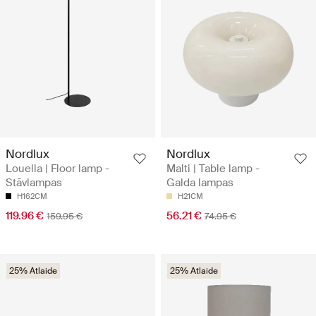
Nordlux
Nordlux
Louella | Floor lamp -
Malti | Table lamp -
Stāvlampas
Galda lampas
H162CM
H21CM
119.96 €
56.21 €
159.95 €
74.95 €
25% Atlaide
25% Atlaide