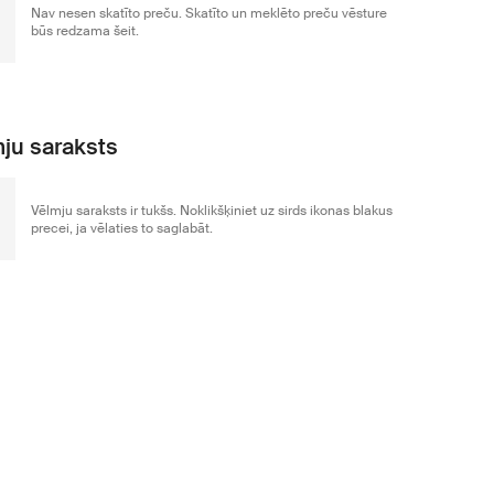
Nav nesen skatīto preču. Skatīto un meklēto preču vēsture
būs redzama šeit.
ju saraksts
Vēlmju saraksts ir tukšs. Noklikšķiniet uz sirds ikonas blakus
precei, ja vēlaties to saglabāt.