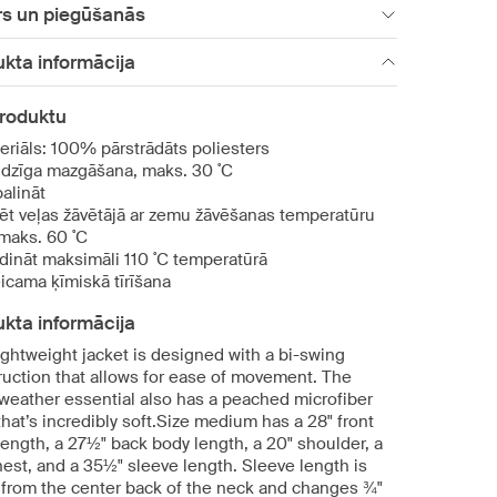
rs un piegūšanās
kta informācija
produktu
eriāls: 100% pārstrādāts poliesters
dzīga mazgāšana, maks. 30 ˚C
alināt
ēt veļas žāvētājā ar zemu žāvēšanas temperatūru
 maks. 60 ˚C
dināt maksimāli 110 ˚C temperatūrā
eicama ķīmiskā tīrīšana
kta informācija
ightweight jacket is designed with a bi-swing
ruction that allows for ease of movement. The
-weather essential also has a peached microfiber
that’s incredibly soft.Size medium has a 28" front
length, a 27½" back body length, a 20" shoulder, a
hest, and a 35½" sleeve length. Sleeve length is
 from the center back of the neck and changes ¾"