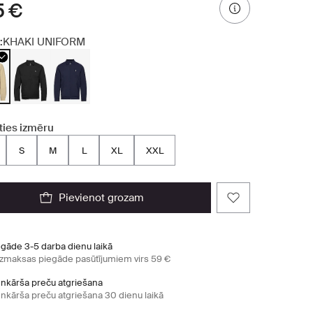
5 €
:
KHAKI UNIFORM
ties izmēru
S
M
L
XL
XXL
pievienot grozam
egāde 3-5 darba dienu laikā
zmaksas piegāde pasūtījumiem virs 59 €
enkārša preču atgriešana
enkārša preču atgriešana 30 dienu laikā