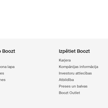
o Boozt
Izpētiet Boozt
Karjera
pona lapa
Kompānijas informācija
tes
Investoru attiecības
tnes
Atbildība
Preses un balvas
Boozt Outlet