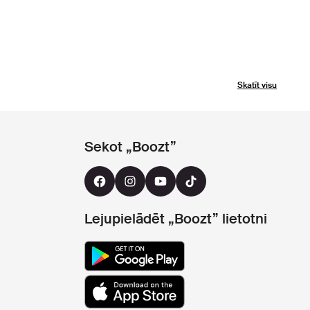
Skatīt visu
Sekot „Boozt”
Lejupielādēt „Boozt” lietotni