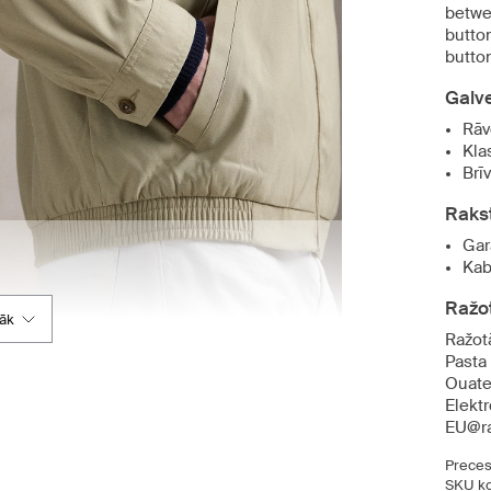
betwee
butto
button
Galv
Rāv
Kla
Brī
Raks
Gar
Kab
Ražot
rāk
Ražot
Pasta
Ouate
Elekt
EU@ra
Preces
SKU ko