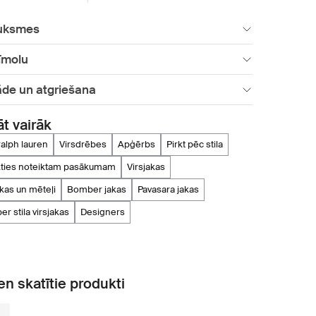
uksmes
īmolu
āde un atgriešana
āt vairāk
 ralph lauren
virsdrēbes
apģērbs
pirkt pēc stila
rkties noteiktam pasākumam
virsjakas
jakas un mēteļi
bomber jakas
pavasara jakas
er stila virsjakas
designers
n skatītie produkti