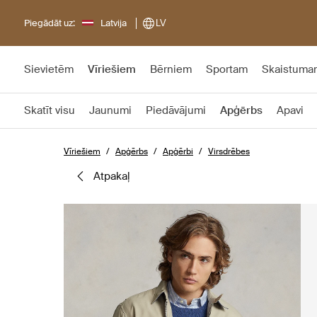
Piegādāt uz:
Latvija
LV
Sievietēm
Vīriešiem
Bērniem
Sportam
Skaistuma
Skatīt visu
Jaunumi
Piedāvājumi
Apģērbs
Apavi
Vīriešiem
Apģērbs
Apģērbi
Virsdrēbes
atpakaļ