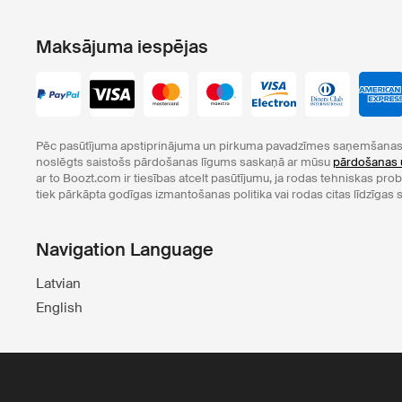
Maksājuma iespējas
Pēc pasūtījuma apstiprinājuma un pirkuma pavadzīmes saņemšanas 
noslēgts saistošs pārdošanas līgums saskaņā ar mūsu
pārdošanas 
ar to Boozt.com ir tiesības atcelt pasūtījumu, ja rodas tehniskas pr
tiek pārkāpta godīgas izmantošanas politika vai rodas citas līdzīgas s
Navigation Language
Latvian
English