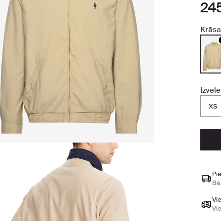
24
Krāsa
Izvēlē
XS
Pi
Be
Vi
Vi