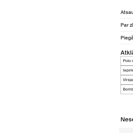
Atsa
Par z
Pieg
Atkl
polo
iepi
virs
bomb
Nese