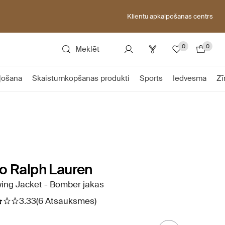
Klientu apkalpošanas centrs
0
0
Meklēt
ļošana
Skaistumkopšanas produkti
Sports
Iedvesma
Zī
o Ralph Lauren
ing Jacket - Bomber jakas
3.33
(6 Atsauksmes)