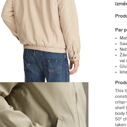
Izmē
Produ
Par 
Mat
Sau
Neb
Žāv
vai
Glu
Iet
Produ
This l
const
crisp
shell 
body 
50" c
taken