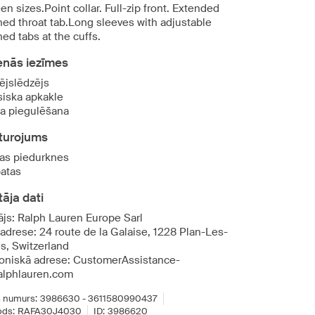
n sizes.Point collar. Full-zip front. Extended
ned throat tab.Long sleeves with adjustable
ed tabs at the cuffs.
enās iezīmes
ējslēdzējs
siska apkakle
va piegulēšana
turojums
as piedurknes
atas
āja dati
ājs: Ralph Lauren Europe Sarl
 adrese: 24 route de la Galaise, 1228 Plan-Les-
s, Switzerland
roniskā adrese: CustomerAssistance-
lphlauren.com
 numurs:
3986630 - 3611580990437
ds:
RAFA30J4030
ID:
3986620