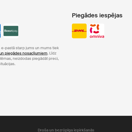
Piegādes iespējas
e-pastā starp jums un mums tiek
un piegādes nosacījumiem
. Līdz
oblēmas, neizdodas piegādāt preci,
ituācijas.
Droša un bezrūpīga iepirkšanās