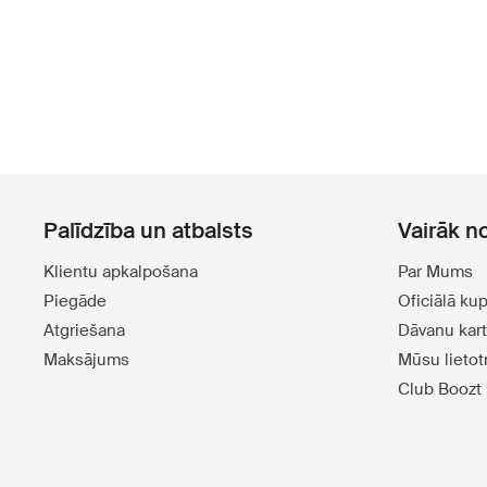
Palīdzība un atbalsts
Vairāk n
Klientu apkalpošana
Par Mums
Piegāde
Oficiālā ku
Atgriešana
Dāvanu kar
Maksājums
Mūsu lieto
Club Boozt