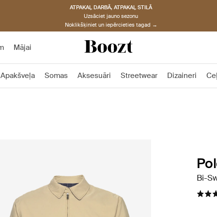
ATPAKAĻ DARBĀ, ATPAKAĻ STILĀ
Uzsāciet jauno sezonu
Noklikšķiniet un iepērcieties tagad →
m
Mājai
Apakšveļa
Somas
Aksesuāri
Streetwear
Dizaineri
Ce
Pol
Bi-Sw