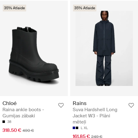
35% Atlaide
35% Atlaide
Chloé
Rains
Raina ankle boots -
Suva Hardshell Long
Gumijas zābaki
Jacket W3 - Plāni
mēteļi
38
L
XL
318.50 €
490 €
161.85 €
249 €