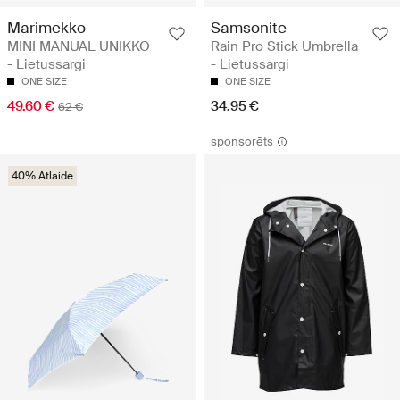
Marimekko
Samsonite
MINI MANUAL UNIKKO
Rain Pro Stick Umbrella
- Lietussargi
- Lietussargi
ONE SIZE
ONE SIZE
49.60 €
34.95 €
62 €
sponsorēts
40% Atlaide