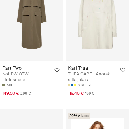
Part Two
Kari Traa
NoirPW OTW -
THEA CAPE - Anorak
Lietusmēteļi
stila jakas
M/L
S
M
L
XL
149.50 €
119.40 €
299 €
199 €
20% Atlaide