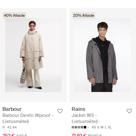
40% Atlaide
20% Atlaide
Barbour
Rains
Barbour Devlin Wproof -
Jacket W3 -
Lietusmēteļi
Lietusmēteļi
42
44
XS
S
M
L
XL
252 €
71.92 €
420 €
89.90 €