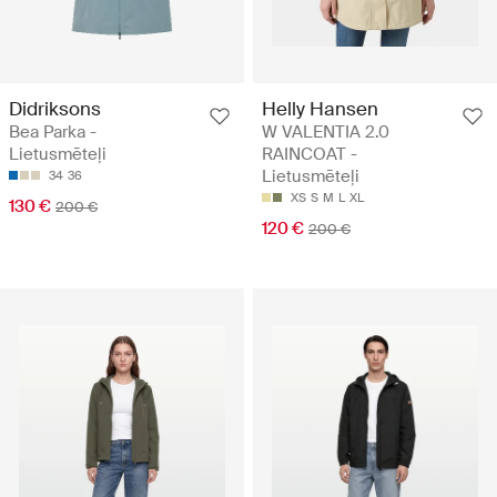
Didriksons
Helly Hansen
Bea Parka -
W VALENTIA 2.0
Lietusmēteļi
RAINCOAT -
Lietusmēteļi
34
36
XS
S
M
L
XL
130 €
200 €
120 €
200 €