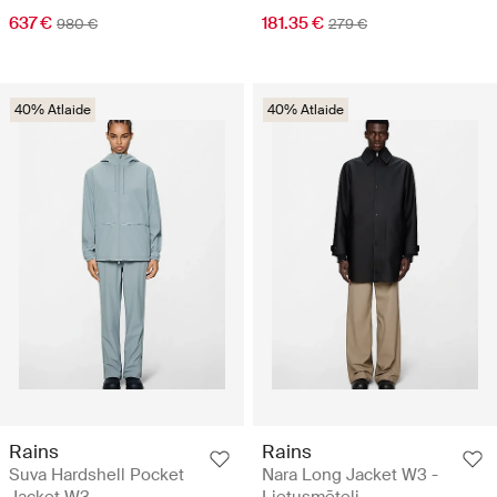
637 €
181.35 €
980 €
279 €
40% Atlaide
40% Atlaide
Rains
Rains
Suva Hardshell Pocket
Nara Long Jacket W3 -
Jacket W3 -
Lietusmēteļi