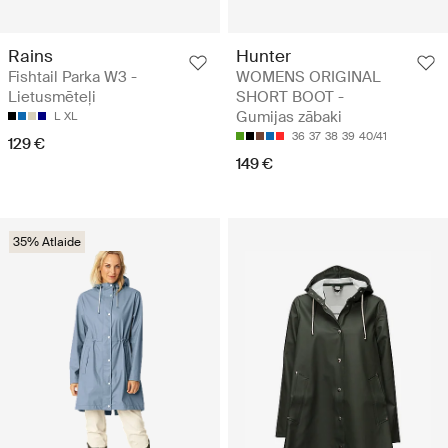
Rains
Hunter
Fishtail Parka W3 -
WOMENS ORIGINAL
Lietusmēteļi
SHORT BOOT -
Gumijas zābaki
L
XL
36
37
38
39
40/41
129 €
149 €
35% Atlaide