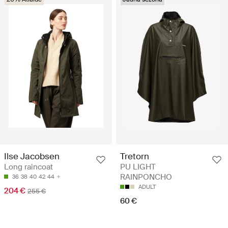
Ilse Jacobsen
Tretorn
Long raincoat
PU LIGHT
RAINPONCHO
36
38
40
42
44
ADULT
204 €
255 €
60 €