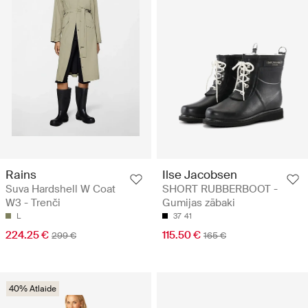
Rains
Ilse Jacobsen
Suva Hardshell W Coat
SHORT RUBBERBOOT -
W3 - Trenči
Gumijas zābaki
L
37
41
224.25 €
115.50 €
299 €
165 €
40% Atlaide