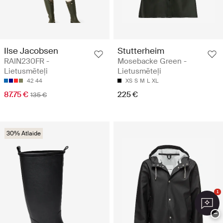
Ilse Jacobsen
Stutterheim
RAIN230FR -
Mosebacke Green -
Lietusmēteļi
Lietusmēteļi
42
44
XS
S
M
L
XL
87.75 €
225 €
135 €
30% Atlaide
1
−