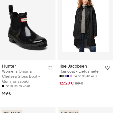
Hunter
Ilse Jacobsen
Womens Original
Raincoat - Lietusmēteļi
Chelsea Gloss Boot -
34
36
38
40
42
Gumijas zābaki
127.20 €
159 €
36
37
38
39
40/41
149 €