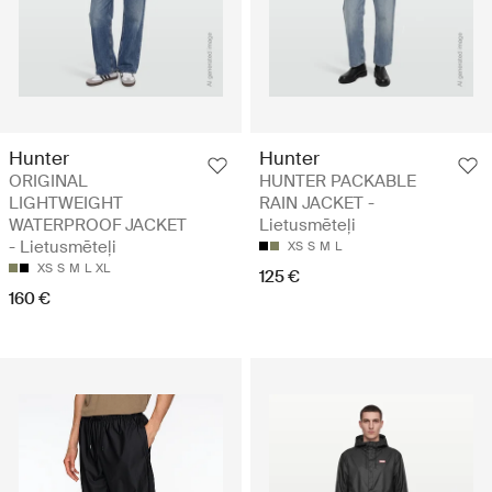
Hunter
Hunter
ORIGINAL
HUNTER PACKABLE
LIGHTWEIGHT
RAIN JACKET -
WATERPROOF JACKET
Lietusmēteļi
- Lietusmēteļi
XS
S
M
L
XS
S
M
L
XL
125 €
160 €