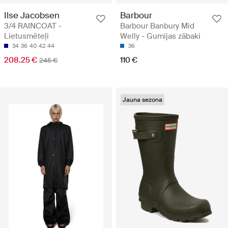
Ilse Jacobsen
Barbour
3/4 RAINCOAT -
Barbour Banbury Mid
Lietusmēteļi
Welly - Gumijas zābaki
34
36
40
42
44
36
208.25 €
110 €
245 €
Jauna sezona