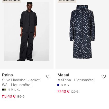
40% Atlaide
40% Atlaide
Rains
Masai
Suva Hardshell Jacket
MaTrina - Lietusmēteļi
W3 - Lietusmēteļi
S
M
L
S
M
L
XL
77.40 €
129 €
113.40 €
189 €