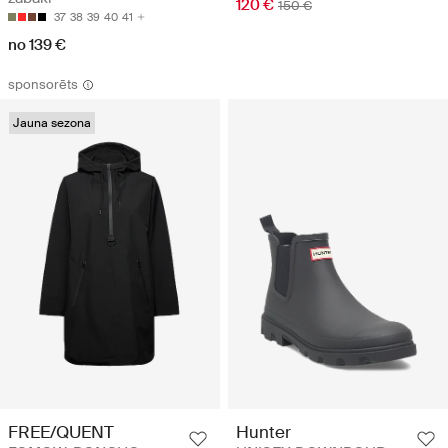
120 €
150 €
37
38
39
40
41
no 139 €
sponsorēts
Jauna sezona
Hunter
FREE/QUENT