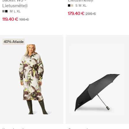
Lietusmēteļi
S
M
XL
M
L
XL
179.40 €
299 €
119.40 €
199 €
40% Atlaide