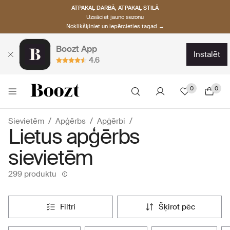
ATPAKAĻ DARBĀ, ATPAKAĻ STILĀ
Uzsāciet jauno sezonu
Noklikšķiniet un iepērcieties tagad →
Boozt App
instalēt
4.6
0
0
Sievietēm
Apģērbs
Apģērbi
Lietus apģērbs
sievietēm
299 produktu
filtri
šķirot pēc