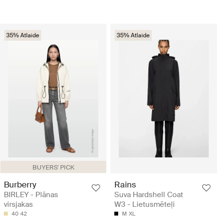
35% Atlaide
35% Atlaide
BUYERS' PICK
Burberry
Rains
BIRLEY - Plānas
Suva Hardshell Coat
virsjakas
W3 - Lietusmēteļi
40
42
M
XL