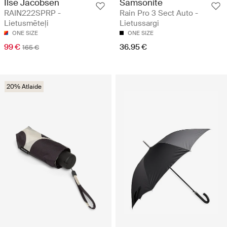
Ilse Jacobsen
Samsonite
RAIN222SPRP -
Rain Pro 3 Sect Auto -
Lietusmēteļi
Lietussargi
ONE SIZE
ONE SIZE
99 €
36.95 €
165 €
20% Atlaide