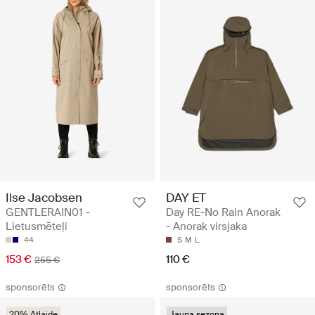
Ilse Jacobsen
DAY ET
GENTLERAIN01 -
Day RE-No Rain Anorak
Lietusmēteļi
- Anorak virsjaka
44
S
M
L
153 €
110 €
255 €
sponsorēts
sponsorēts
20% Atlaide
Jauna sezona