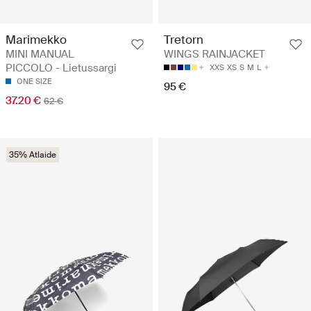
Marimekko
Tretorn
MINI MANUAL
WINGS RAINJACKET
PICCOLO - Lietussargi
XXS
XS
S
M
L
ONE SIZE
95 €
37.20 €
62 €
35% Atlaide