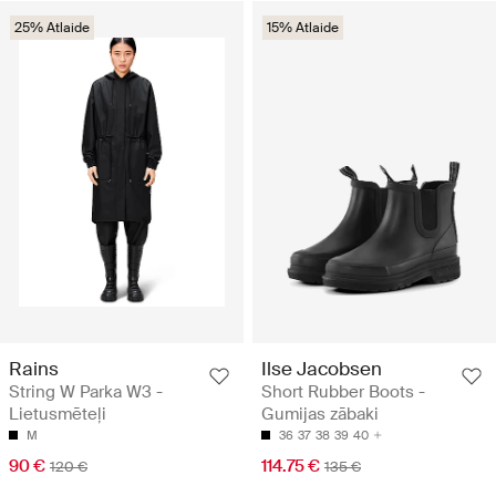
25% Atlaide
15% Atlaide
Rains
Ilse Jacobsen
String W Parka W3 -
Short Rubber Boots -
Lietusmēteļi
Gumijas zābaki
M
36
37
38
39
40
90 €
114.75 €
120 €
135 €