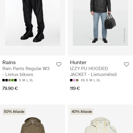
Rains
Hunter
Rain Pants Regular W3
IZZY PU HOODED
- Lietus bikses
JACKET - Lietusmēteļi
S
M
L
XL
XS
S
M
L
XL
79.90 €
119 €
50% Atlaide
40% Atlaide