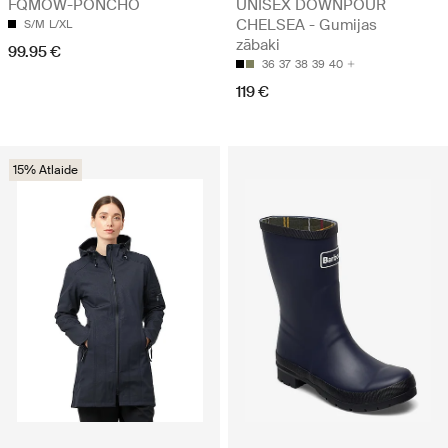
UNISEX DOWNPOUR
FQMOW-PONCHO
CHELSEA - Gumijas
S/M
L/XL
zābaki
99.95 €
36
37
38
39
40
119 €
15% Atlaide