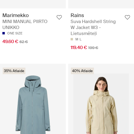
Rains
Marimekko
Suva Hardshell String
MINI MANUAL PIIRTO
W Jacket W3 -
UNIKKO
Lietusmēteļi
ONE SIZE
M
L
49.60 €
62 €
119.40 €
199 €
35% Atlaide
40% Atlaide