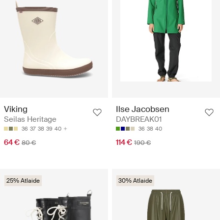
Viking
Ilse Jacobsen
Seilas Heritage
DAYBREAK01
36
37
38
39
40
36
38
40
64 €
114 €
80 €
190 €
25% Atlaide
30% Atlaide