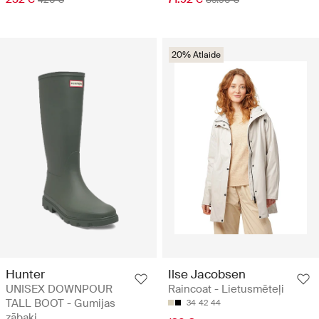
20% Atlaide
Hunter
Ilse Jacobsen
UNISEX DOWNPOUR
Raincoat - Lietusmēteļi
TALL BOOT - Gumijas
34
42
44
zābaki