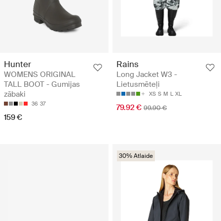
Hunter
Rains
WOMENS ORIGINAL
Long Jacket W3 -
TALL BOOT - Gumijas
Lietusmēteļi
zābaki
XS
S
M
L
XL
36
37
79.92 €
99.90 €
159 €
30% Atlaide