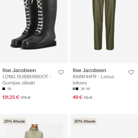
Ilse Jacobsen
Ilse Jacobsen
LONG RUBBERBOOT -
RAIN144FR - Lietus
Gumijas zābaki
bikses
34
38
46
131.25 €
49 €
175 €
70 €
25% Atlaide
30% Atlaide