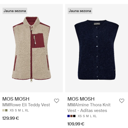
Jauna sezona
Jauna sezona
MOS MOSH
MOS MOSH
MMRowe Eli Teddy Vest
MMAlmine Thora Knit
Vest - Adītas vestes
XS
S
M
L
XL
XS
S
M
L
XL
129.99 €
109.99 €