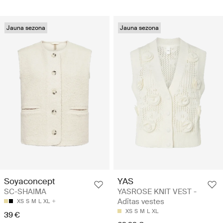
Jauna sezona
Jauna sezona
Soyaconcept
YAS
SC-SHAIMA
YASROSE KNIT VEST -
Adītas vestes
XS
S
M
L
XL
XS
S
M
L
XL
39 €