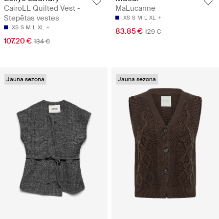
CairoLL Quilted Vest -
MaLucanne
Stepētas vestes
XS
S
M
L
XL
XS
S
M
L
XL
83.85 €
129 €
107.20 €
134 €
Jauna sezona
Jauna sezona