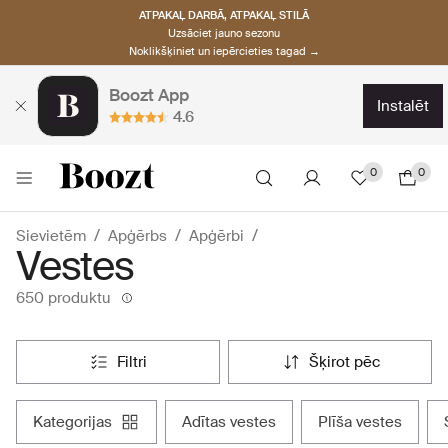
ATPAKAĻ DARBĀ, ATPAKAĻ STILĀ
Uzsāciet jauno sezonu
Noklikšķiniet un iepērcieties tagad →
Boozt App
instalēt
4.6
0
0
Sievietēm
Apģērbs
Apģērbi
Vestes
650 produktu
filtri
šķirot pēc
kategorijas
adītas vestes
plīša vestes