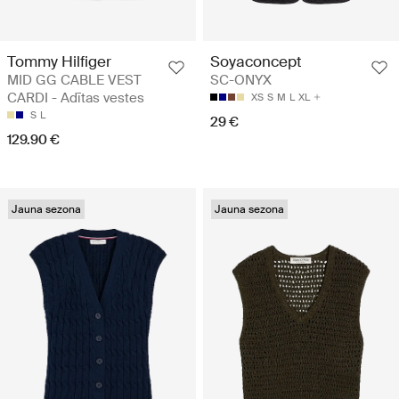
Tommy Hilfiger
Soyaconcept
MID GG CABLE VEST
SC-ONYX
CARDI - Adītas vestes
XS
S
M
L
XL
S
L
29 €
129.90 €
Jauna sezona
Jauna sezona