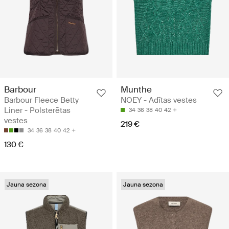
Barbour
Munthe
Barbour Fleece Betty
NOEY - Adītas vestes
Liner - Polsterētas
34
36
38
40
42
vestes
219 €
34
36
38
40
42
130 €
Jauna sezona
Jauna sezona