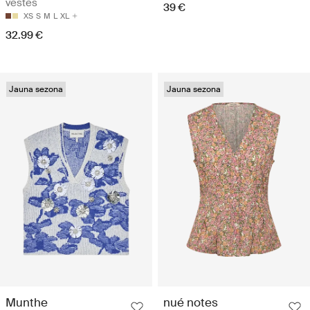
vestes
39 €
XS
S
M
L
XL
32.99 €
Jauna sezona
Jauna sezona
Munthe
nué notes