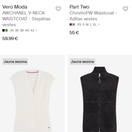
Vero Moda
Part Two
AWCHANEL V-NECK
ChristinPW Waistcoat -
WAISTCOAT - Stepētas
Adītas vestes
vestes
XS
S
M
L
XL
34
36
38
40
42
55 €
59.99 €
Jauna sezona
Jauna sezona