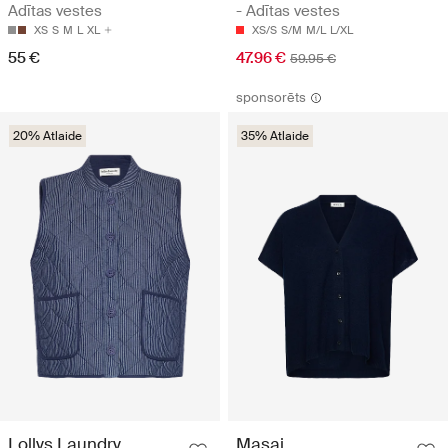
Adītas vestes
- Adītas vestes
XS
S
M
L
XL
XS/S
S/M
M/L
L/XL
55 €
47.96 €
59.95 €
sponsorēts
20% Atlaide
35% Atlaide
Lollys Laundry
Masai