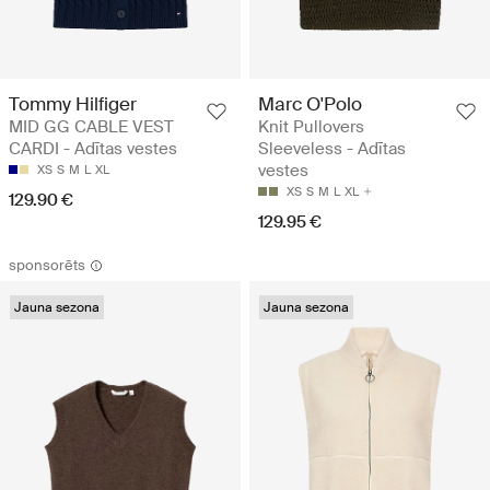
Tommy Hilfiger
Marc O'Polo
MID GG CABLE VEST
Knit Pullovers
CARDI - Adītas vestes
Sleeveless - Adītas
vestes
XS
S
M
L
XL
XS
S
M
L
XL
129.90 €
129.95 €
sponsorēts
Jauna sezona
Jauna sezona