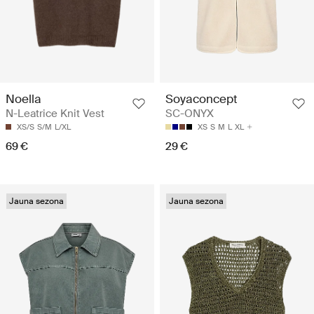
Soyaconcept
Noella
SC-ONYX
N-Leatrice Knit Vest
XS
S
M
L
XL
XS/S
S/M
L/XL
29 €
69 €
Jauna sezona
Jauna sezona