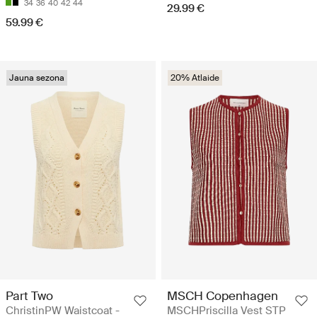
34
36
40
42
44
29.99 €
59.99 €
Jauna sezona
20% Atlaide
Part Two
MSCH Copenhagen
ChristinPW Waistcoat -
MSCHPriscilla Vest STP