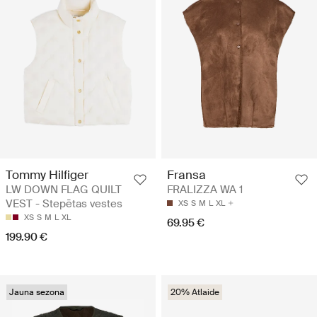
Tommy Hilfiger
Fransa
LW DOWN FLAG QUILT
FRALIZZA WA 1
VEST - Stepētas vestes
XS
S
M
L
XL
XS
S
M
L
XL
69.95 €
199.90 €
Jauna sezona
20% Atlaide