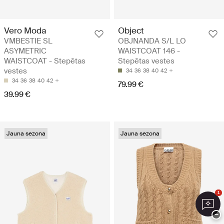
Vero Moda
Object
VMBESTIE SL
OBJNANDA S/L LO
ASYMETRIC
WAISTCOAT 146 -
WAISTCOAT - Stepētas
Stepētas vestes
vestes
34
36
38
40
42
34
36
38
40
42
79.99 €
39.99 €
Jauna sezona
Jauna sezona
1
−