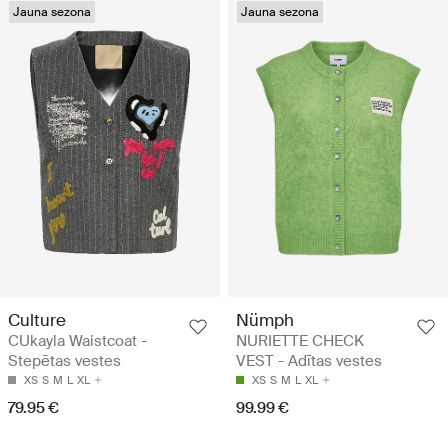
Jauna sezona
Jauna sezona
Culture
Nümph
CUkayla Waistcoat -
NURIETTE CHECK
Stepētas vestes
VEST - Adītas vestes
XS
S
M
L
XL
XS
S
M
L
XL
79.95 €
99.99 €