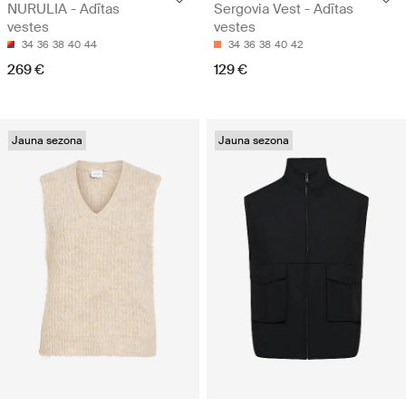
NURULIA - Adītas
Sergovia Vest - Adītas
vestes
vestes
34
36
38
40
44
34
36
38
40
42
269 €
129 €
Jauna sezona
Jauna sezona