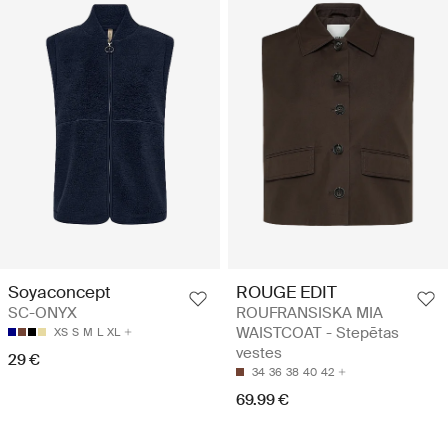
Soyaconcept
ROUGE EDIT
SC-ONYX
ROUFRANSISKA MIA
WAISTCOAT - Stepētas
XS
S
M
L
XL
vestes
29 €
34
36
38
40
42
69.99 €