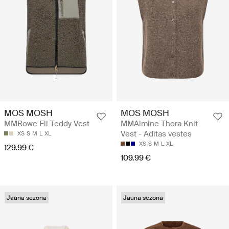
MOS MOSH
MOS MOSH
MMRowe Eli Teddy Vest
MMAlmine Thora Knit
Vest - Adītas vestes
XS
S
M
L
XL
XS
S
M
L
XL
129.99 €
109.99 €
Jauna sezona
Jauna sezona