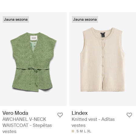
Jauna sezona
Jauna sezona
Vero Moda
Lindex
AWCHANEL V-NECK
Knitted vest - Adītas
WAISTCOAT - Stepētas
vestes
vestes
S
M
L
XL