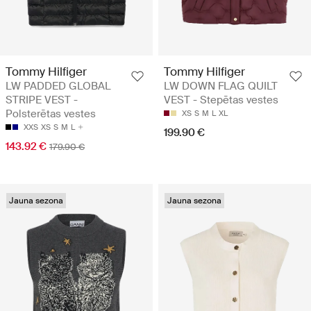
Tommy Hilfiger
Tommy Hilfiger
LW PADDED GLOBAL
LW DOWN FLAG QUILT
STRIPE VEST -
VEST - Stepētas vestes
Polsterētas vestes
XS
S
M
L
XL
XXS
XS
S
M
L
199.90 €
143.92 €
179.90 €
Jauna sezona
Jauna sezona