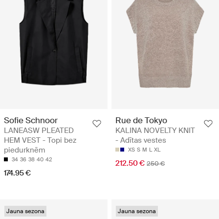
Sofie Schnoor
Rue de Tokyo
LANEASW PLEATED
KALINA NOVELTY KNIT
HEM VEST - Topi bez
- Adītas vestes
piedurknēm
XS
S
M
L
XL
34
36
38
40
42
212.50 €
250 €
174.95 €
Jauna sezona
Jauna sezona