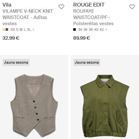
Vila
ROUGE EDIT
VILAMPE V-NECK KNIT
ROUFAYE
WAISTCOAT - Adītas
WAISTCOAT/PF -
vestes
Polsterētas vestes
XS
S
M
L
XL
34
36
38
40
42
32.99 €
89.99 €
Jauna sezona
Jauna sezona