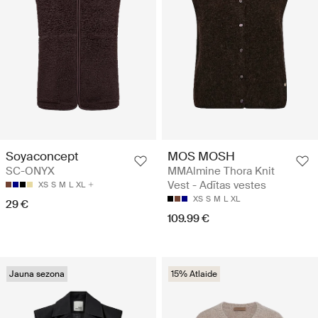
Soyaconcept
MOS MOSH
SC-ONYX
MMAlmine Thora Knit
Vest - Adītas vestes
XS
S
M
L
XL
XS
S
M
L
XL
29 €
109.99 €
Jauna sezona
15% Atlaide