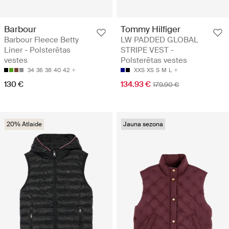
Barbour
Tommy Hilfiger
Barbour Fleece Betty
LW PADDED GLOBAL
Liner - Polsterētas
STRIPE VEST -
vestes
Polsterētas vestes
34
36
38
40
42
XXS
XS
S
M
L
130 €
134.93 €
179.90 €
20% Atlaide
Jauna sezona