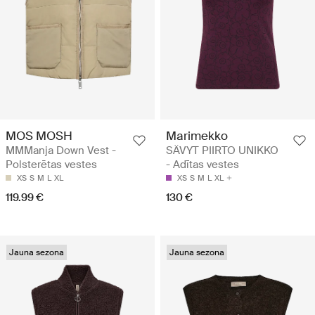
MOS MOSH
Marimekko
MMManja Down Vest -
SÄVYT PIIRTO UNIKKO
Polsterētas vestes
- Adītas vestes
XS
S
M
L
XL
XS
S
M
L
XL
119.99 €
130 €
Jauna sezona
Jauna sezona