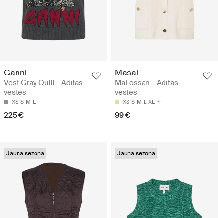
Ganni
Masai
Vest Gray Quill - Adītas
MaLossan - Adītas
vestes
vestes
XS
S
M
L
XS
S
M
L
XL
225 €
99 €
Jauna sezona
Jauna sezona