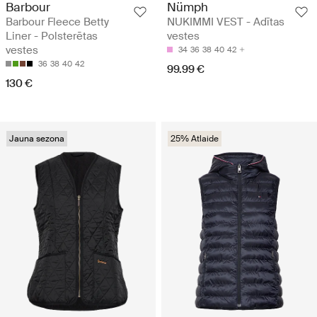
Barbour
Nümph
Barbour Fleece Betty
NUKIMMI VEST - Adītas
Liner - Polsterētas
vestes
vestes
34
36
38
40
42
36
38
40
42
99.99 €
130 €
Jauna sezona
25% Atlaide