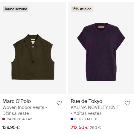
Jauna sezona
15% Atlaide
Marc O'Polo
Rue de Tokyo
Woven Indoor Vests -
KALINA NOVELTY KNIT
Džinsa veste
- Adītas vestes
34
36
38
40
42
XS
S
M
L
XL
139.95 €
212.50 €
250 €