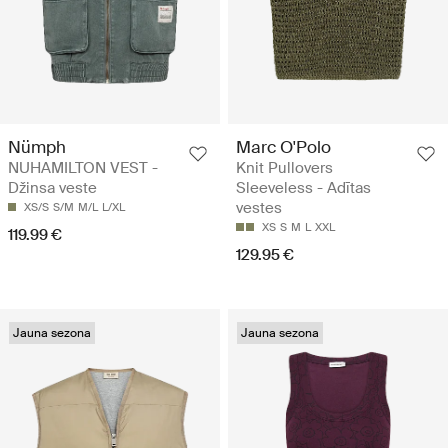
Nümph
Marc O'Polo
NUHAMILTON VEST -
Knit Pullovers
Džinsa veste
Sleeveless - Adītas
vestes
XS/S
S/M
M/L
L/XL
XS
S
M
L
XXL
119.99 €
129.95 €
Jauna sezona
Jauna sezona