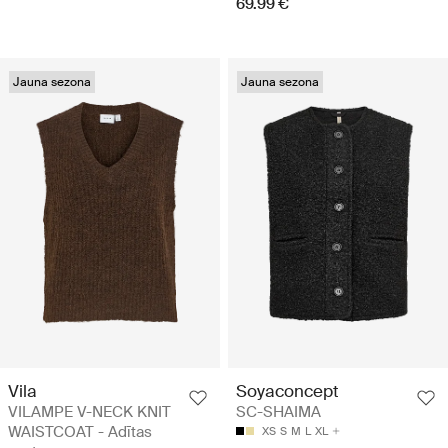
69.99 €
Jauna sezona
Jauna sezona
Vila
Soyaconcept
VILAMPE V-NECK KNIT
SC-SHAIMA
WAISTCOAT - Adītas
XS
S
M
L
XL