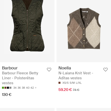
Barbour
Noella
Barbour Fleece Betty
N-Laiana Knit Vest -
Liner - Polsterētas
Adītas vestes
vestes
XS/S
S/M
L/XL
34
36
38
40
42
59.20 €
74 €
130 €