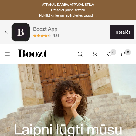
ATPAKAĻ DARBĀ, ATPAKAĻ STILĀ
Uzsāciet jauno sezonu
Noklikšķiniet un iepērcieties tagad →
Boozt App
instalēt
4.6
0
0