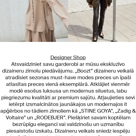
Designer Shop
Atsvaidziniet savu garderobi ar mūsu ekskluzīvo
dizaineru zīmolu piedāvājumu. „Boozt” dizaineru veikalā
atradīsiet sezonas must-have modes preces un īpaši
atlasītas preces vienā eksemplārā. Atklājiet vienmēr
modē esošus luksusa un modernus siluetus, labu
piegriezumu kvalitāti ar premium sajūtu. Atļaujieties sevi
ietērpt izsmalcinātos jaunākajos un modernajos it
apģērbos no tādiem zīmoliem kā „STINE GOYA”, „Zadig &
Voltaire” un „RODEBJER”. Piešķiriet savam koptēlam
bezrūpīgu eleganci vai valdzinošu un uzmanību
piesaistošu izskatu. Dizaineru veikals sniedz iespēju