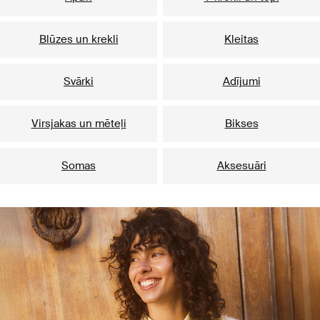
Blūzes un krekli
Kleitas
Svārki
Adījumi
Virsjakas un mēteļi
Bikses
Somas
Aksesuāri