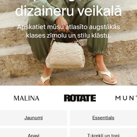
Jaunumi
Essentials
Apavi
T-krekli un topi