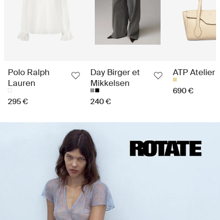
Polo Ralph
Day Birger et
ATP Atelier
Lauren
Mikkelsen
690 €
295 €
240 €