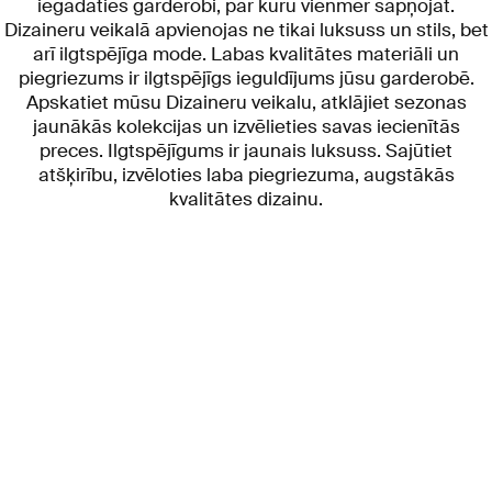
iegādāties garderobi, par kuru vienmēr sapņojāt.
Dizaineru veikalā apvienojas ne tikai luksuss un stils, bet
arī ilgtspējīga mode. Labas kvalitātes materiāli un
piegriezums ir ilgtspējīgs ieguldījums jūsu garderobē.
Apskatiet mūsu Dizaineru veikalu, atklājiet sezonas
jaunākās kolekcijas un izvēlieties savas iecienītās
preces. Ilgtspējīgums ir jaunais luksuss. Sajūtiet
atšķirību, izvēloties laba piegriezuma, augstākās
kvalitātes dizainu.