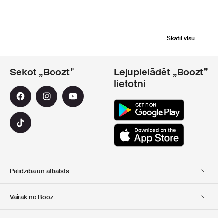
Skatīt visu
Sekot „Boozt”
Lejupielādēt „Boozt”
lietotni
Palīdzība un atbalsts
Klientu apkalpošana
Piegāde
Vairāk no Boozt
Atgriešana
Maksājums
Par Mums
Oficiālā kupona lapa