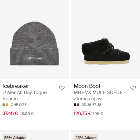
Moon Boot
Icebreaker
MB EVX MULE SUEDE -
U Mer All Day Toque
Ziemas apavi
Beanie
35-36
37-38
ONE SIZE
126.75 €
37.46 €
195 €
49.95 €
35% Atlaide
25% Atlaide