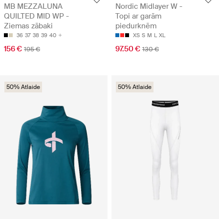
MB MEZZALUNA
Nordic Midlayer W -
QUILTED MID WP -
Topi ar garām
Ziemas zābaki
piedurknēm
36
37
38
39
40
XS
S
M
L
XL
156 €
97.50 €
195 €
130 €
50% Atlaide
50% Atlaide