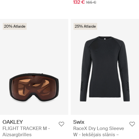
132 €
165 €
20% Atlaide
25% Atlaide
OAKLEY
Swix
FLIGHT TRACKER M -
RaceX Dry Long Sleeve
Aizsargbrilles
W - Iekšējais slānis –