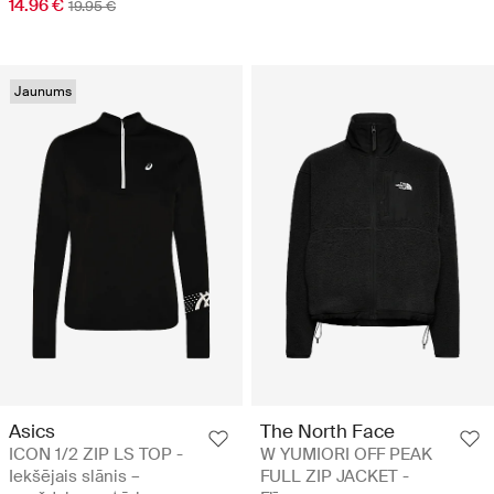
14.96 €
19.95 €
Jaunums
Asics
The North Face
ICON 1/2 ZIP LS TOP -
W YUMIORI OFF PEAK
Iekšējais slānis –
FULL ZIP JACKET -