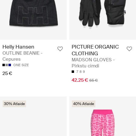
Helly Hansen
PICTURE ORGANIC
OUTLINE BEANIE -
CLOTHING
Cepures
MADSON GLOVES -
ONE SIZE
Pirkstu cimdi
7
8
9
25 €
42.25 €
65 €
30% Atlaide
40% Atlaide