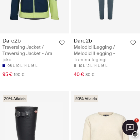
Dare2b
Dare2b
Traversing Jacket /
MelodicIILegging /
Traversing Jacket - Āra
MelodicIILegging -
jaka
Treniņu legingi
08 L
10 L
14 L
16 L
10 L
12 L
14 L
16 L
95 €
40 €
190 €
80 €
20% Atlaide
50% Atlaide
1
−