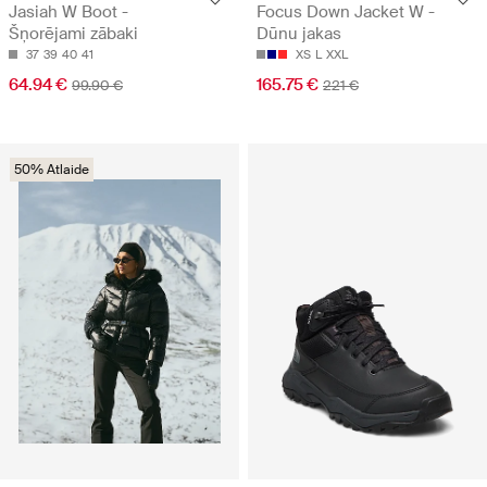
Jasiah W Boot -
Focus Down Jacket W -
Šņorējami zābaki
Dūnu jakas
37
39
40
41
XS
L
XXL
64.94 €
165.75 €
99.90 €
221 €
50% Atlaide