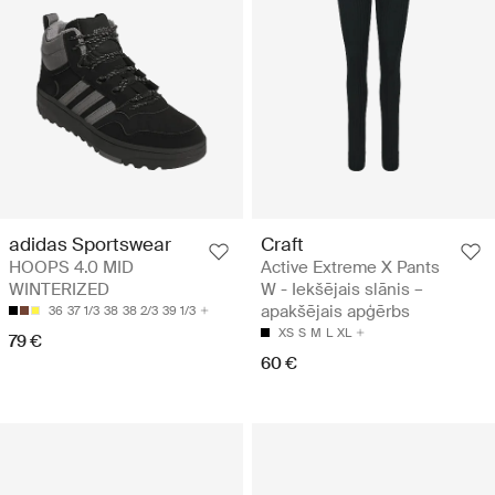
Craft
adidas Sportswear
Active Extreme X Pants
HOOPS 4.0 MID
W - Iekšējais slānis –
WINTERIZED
apakšējais apģērbs
36
37 1/3
38
38 2/3
39 1/3
XS
S
M
L
XL
79 €
60 €