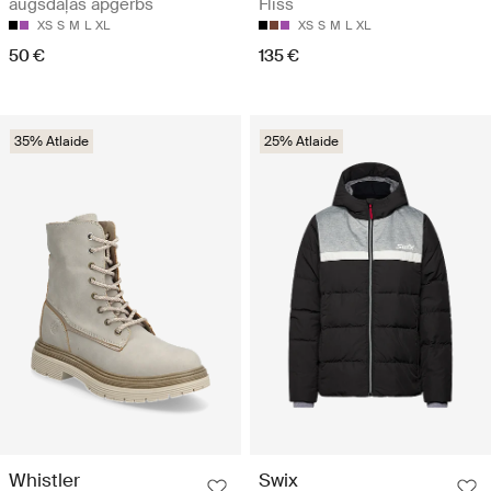
augšdaļas apģērbs
Flīss
XS
S
M
L
XL
XS
S
M
L
XL
50 €
135 €
35% Atlaide
25% Atlaide
Whistler
Swix