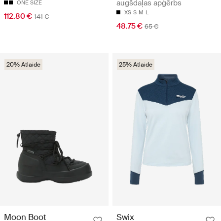
augšdaļas apģērbs
ONE SIZE
XS
S
M
L
112.80 €
141 €
48.75 €
65 €
20% Atlaide
25% Atlaide
Moon Boot
Swix