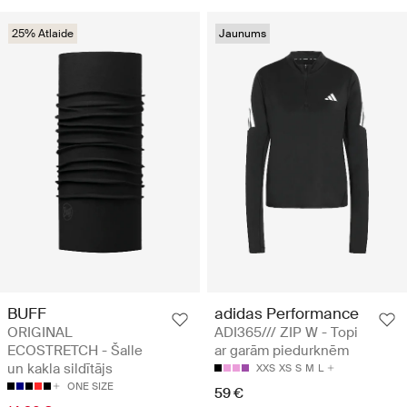
25% Atlaide
Jaunums
BUFF
adidas Performance
ORIGINAL
ADI365/// ZIP W - Topi
ECOSTRETCH - Šalle
ar garām piedurknēm
un kakla sildītājs
XXS
XS
S
M
L
ONE SIZE
59 €