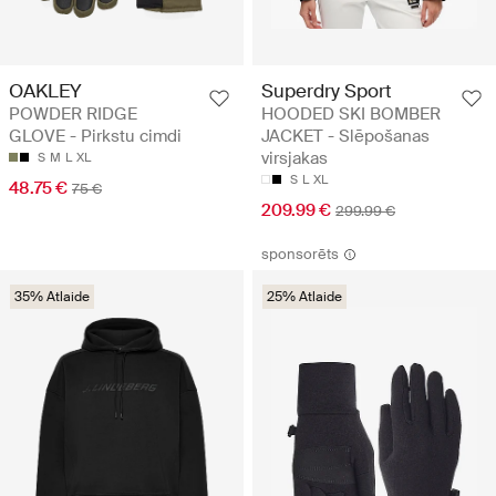
OAKLEY
Superdry Sport
POWDER RIDGE
HOODED SKI BOMBER
GLOVE - Pirkstu cimdi
JACKET - Slēpošanas
virsjakas
S
M
L
XL
S
L
XL
48.75 €
75 €
209.99 €
299.99 €
sponsorēts
35% Atlaide
25% Atlaide