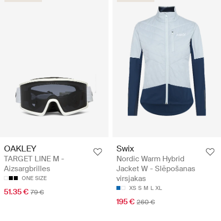
OAKLEY
Swix
TARGET LINE M -
Nordic Warm Hybrid
Aizsargbrilles
Jacket W - Slēpošanas
virsjakas
ONE SIZE
XS
S
M
L
XL
51.35 €
79 €
195 €
260 €