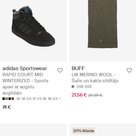
adidas Sportswear
BUFF
RAPID COURT MID
LW MERINO WOOL -
WINTERIZED - Sporta
Šalle un kakla sildītājs
apavi ar augstu
ONE SIZE
augšdaļu
21.56 €
26.95 €
36
36 2/3
37 1/3
38
38 2/3
74 €
20% Atlaide