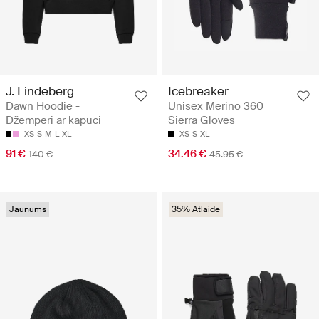
J. Lindeberg
Icebreaker
Dawn Hoodie -
Unisex Merino 360
Džemperi ar kapuci
Sierra Gloves
XS
S
M
L
XL
XS
S
XL
91 €
34.46 €
140 €
45.95 €
Jaunums
35% Atlaide