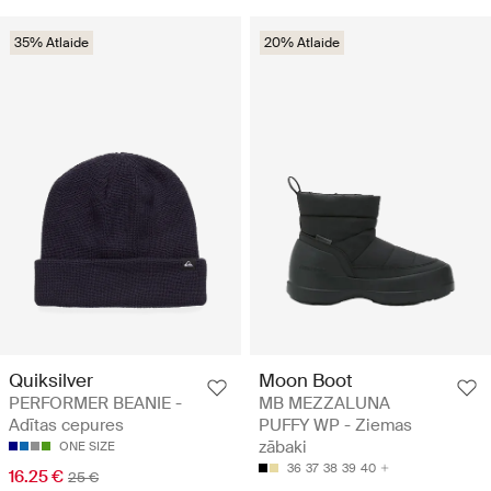
35% Atlaide
20% Atlaide
Quiksilver
Moon Boot
PERFORMER BEANIE -
MB MEZZALUNA
Adītas cepures
PUFFY WP - Ziemas
zābaki
ONE SIZE
36
37
38
39
40
16.25 €
25 €