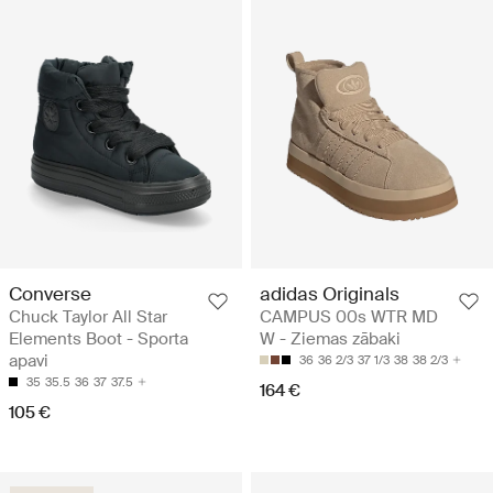
Converse
adidas Originals
Chuck Taylor All Star
CAMPUS 00s WTR MD
Elements Boot - Sporta
W - Ziemas zābaki
apavi
36
36 2/3
37 1/3
38
38 2/3
35
35.5
36
37
37.5
164 €
105 €