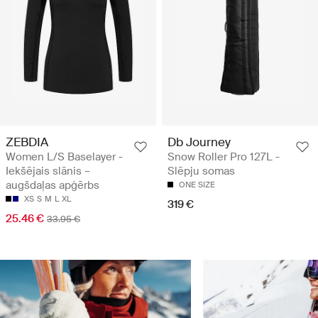
ZEBDIA
Db Journey
Women L/S Baselayer -
Snow Roller Pro 127L -
Iekšējais slānis –
Slēpju somas
augšdaļas apģērbs
ONE SIZE
XS
S
M
L
XL
319 €
25.46 €
33.95 €