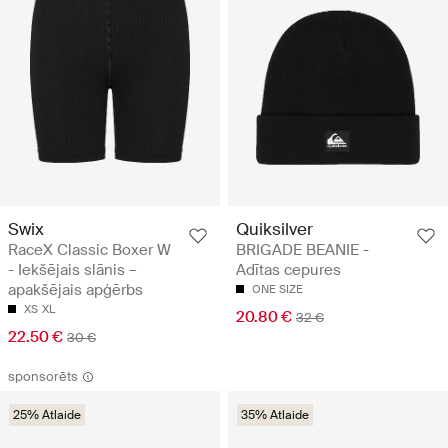
Swix
Quiksilver
RaceX Classic Boxer W
BRIGADE BEANIE -
- Iekšējais slānis –
Adītas cepures
apakšējais apģērbs
ONE SIZE
XS
XL
20.80 €
32 €
22.50 €
30 €
sponsorēts
25% Atlaide
35% Atlaide