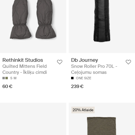
Rethinkit Studios
Db Journey
Quilted Mittens Field
Snow Roller Pro 70L -
Country - Īkšķu cimdi
Ceļojumu somas
S
M
ONE SIZE
60 €
239 €
20% Atlaide