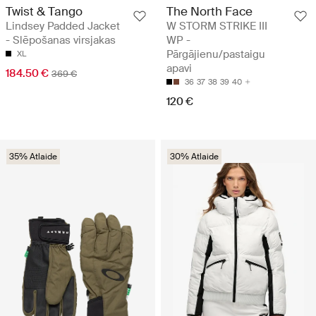
Twist & Tango
The North Face
Lindsey Padded Jacket
W STORM STRIKE III
- Slēpošanas virsjakas
WP -
Pārgājienu/pastaigu
XL
apavi
184.50 €
369 €
36
37
38
39
40
120 €
35% Atlaide
30% Atlaide