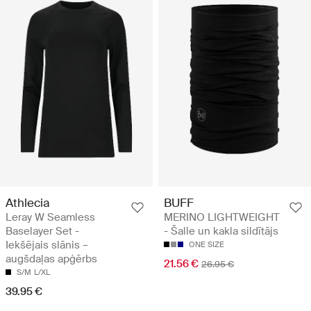
Athlecia
BUFF
Leray W Seamless
MERINO LIGHTWEIGHT
Baselayer Set -
- Šalle un kakla sildītājs
Iekšējais slānis –
ONE SIZE
augšdaļas apģērbs
21.56 €
26.95 €
S/M
L/XL
39.95 €