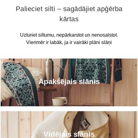
Palieciet silti – sagādājiet apģērba
kārtas
Uzturiet siltumu, nepārkarstot un nenosalstot.
Vienmēr ir labāk, ja ir vairāki plāni slāņi
Apakšējais slānis
Vidējais slānis