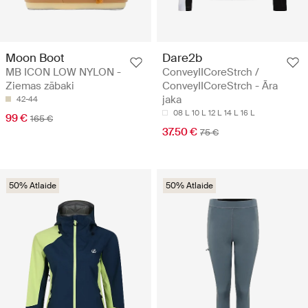
Moon Boot
Dare2b
MB ICON LOW NYLON -
ConveyIICoreStrch /
Ziemas zābaki
ConveyIICoreStrch - Āra
jaka
42-44
08 L
10 L
12 L
14 L
16 L
99 €
165 €
37.50 €
75 €
50% Atlaide
50% Atlaide