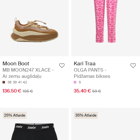
Moon Boot
Kari Traa
MB MOON247 XLACE -
OLGA PANTS -
Ar zemu augšdaļu
Pidžamas bikses
38
39
41
42
S
136.50 €
35.40 €
195 €
59 €
25% Atlaide
35% Atlaide