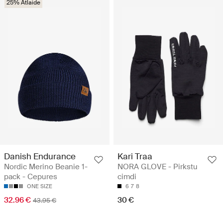
25% Atlaide
Danish Endurance
Kari Traa
Nordic Merino Beanie 1-
NORA GLOVE - Pirkstu
pack - Cepures
cimdi
ONE SIZE
6
7
8
32.96 €
30 €
43.95 €