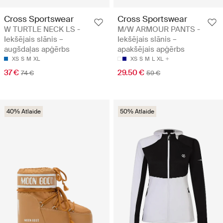
Cross Sportswear
Cross Sportswear
W TURTLE NECK LS -
M/W ARMOUR PANTS -
Iekšējais slānis –
Iekšējais slānis –
augšdaļas apģērbs
apakšējais apģērbs
XS
S
M
XL
XS
S
M
L
XL
37 €
29.50 €
74 €
59 €
40% Atlaide
50% Atlaide