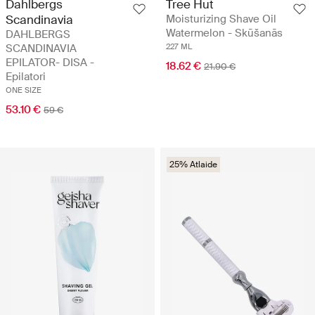
Dahlbergs
Tree Hut
Scandinavia
Moisturizing Shave Oil
Watermelon - Skūšanās
DAHLBERGS
SCANDINAVIA
227 ML
EPILATOR- DISA -
18.62 €
21.90 €
Epilatori
ONE SIZE
53.10 €
59 €
25% Atlaide