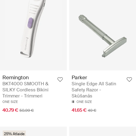
Remington
Parker
BKT4000 SMOOTH &
Single Edge All Satin
SILKY Cordless Bikini
Safety Razor -
Trimmer - Trimmeri
Skūšanās
ONE SIZE
ONE SIZE
40.79 €
41.65 €
50.99 €
49 €
25% Atlaide