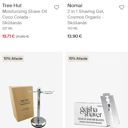
Tree Hut
Nomai
Moisturizing Shave Oil
2 in 1 Shaving Gel,
Coco Colada -
Cosmos Organic -
Skūšanās
Skūšanās
227 ML
150 ML
19.71 €
13.90 €
21.90 €
10% Atlaide
15% Atlaide