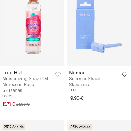
Tree Hut
Nomai
Moisturizing Shave Oil
Superior Shaver -
Moroccan Rose -
Skūšanās
Skūšanās
1 PCS
227 ML
19.90 €
19.71 €
21.90 €
25% Atlaide
25% Atlaide