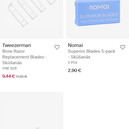
Tweezerman
Nomai
Brow Razor
Superior Blades 5-pack
Replacement Blades -
- Skūšanās
Skūšanās
5 PCS
ONE SIZE
2.90 €
9.44 €
11.10 €