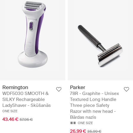
Remington
Parker
WDF5030 SMOOTH &
78R - Graphite - Unisex
SILKY Rechargeable
Textured Long Handle
LadyShaver - Skūšanās
Three piece Safety
Razor with new head -
ONE SIZE
Bārdas nazis
43.46 €
57.95 €
ONE SIZE
26.99 €
35.99 €