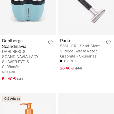
Dahlbergs
Parker
Scandinavia
55SL-GR - Semi-Slant
3 Piece Safety Razor -
DAHLBERGS
Graphite - Skūšanās
SCANDINAVIA LADY
SHAVER EYDIS -
ONE SIZE
Skūšanās
26.40 €
44 €
ONE SIZE
54.40 €
64 €
10% Atlaide