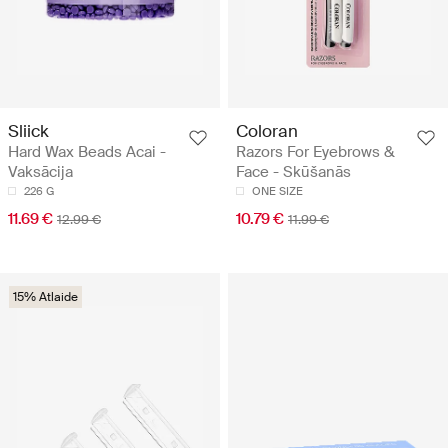
Sliick
Coloran
Hard Wax Beads Acai -
Razors For Eyebrows &
Vaksācija
Face - Skūšanās
226 G
ONE SIZE
11.69 €
10.79 €
12.99 €
11.99 €
15% Atlaide