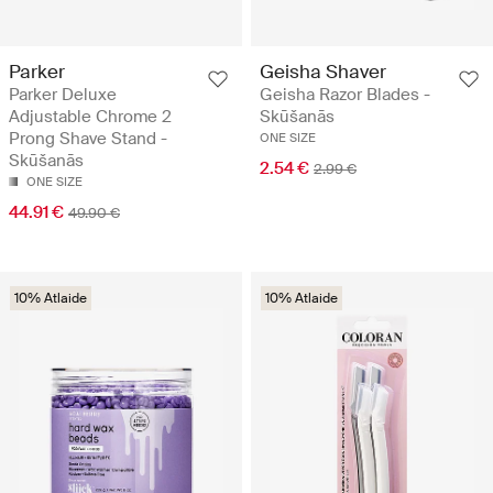
Parker
Geisha Shaver
Parker Deluxe
Geisha Razor Blades -
Adjustable Chrome 2
Skūšanās
Prong Shave Stand -
ONE SIZE
Skūšanās
2.54 €
2.99 €
ONE SIZE
44.91 €
49.90 €
10% Atlaide
10% Atlaide