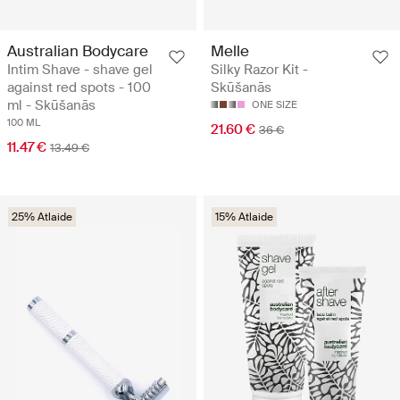
Australian Bodycare
Melle
Intim Shave - shave gel
Silky Razor Kit -
against red spots - 100
Skūšanās
ml - Skūšanās
ONE SIZE
100 ML
21.60 €
36 €
11.47 €
13.49 €
25% Atlaide
15% Atlaide