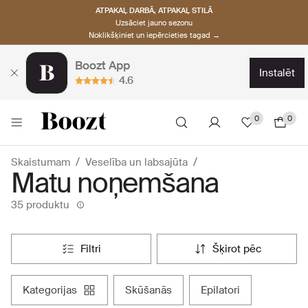
ATPAKAĻ DARBĀ, ATPAKAĻ STILĀ
Uzsāciet jauno sezonu
Noklikšķiniet un iepērcieties tagad →
Boozt App
instalēt
4.6
0
0
Skaistumam
Veselība un labsajūta
Matu noņemšana
35 produktu
filtri
šķirot pēc
kategorijas
skūšanās
epilatori