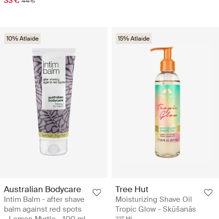
33 €
44 €
10% Atlaide
15% Atlaide
Australian Bodycare
Tree Hut
Intim Balm - after shave
Moisturizing Shave Oil
balm against red spots
Tropic Glow - Skūšanās
227 ML