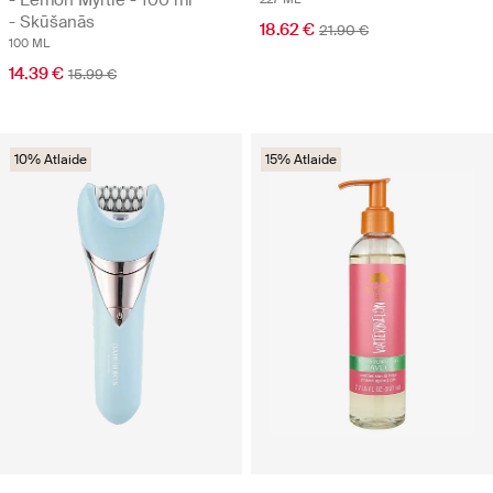
- Lemon Myrtle - 100 ml
- Skūšanās
18.62 €
21.90 €
100 ML
14.39 €
15.99 €
10% Atlaide
15% Atlaide