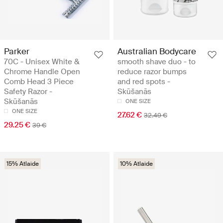
Parker
Australian Bodycare
70C - Unisex White &
smooth shave duo - to
Chrome Handle Open
reduce razor bumps
Comb Head 3 Piece
and red spots -
Safety Razor -
Skūšanās
Skūšanās
ONE SIZE
ONE SIZE
27.62 €
32.49 €
29.25 €
39 €
15% Atlaide
10% Atlaide