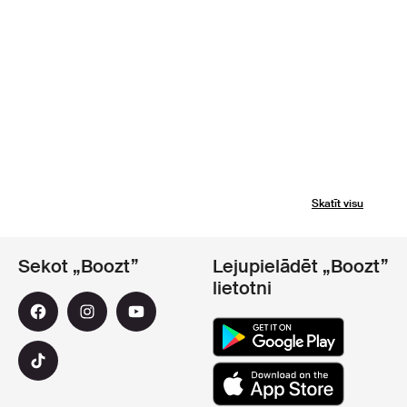
Skatīt visu
Sekot „Boozt”
Lejupielādēt „Boozt”
lietotni