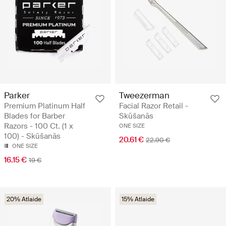
Parker
Tweezerman
Premium Platinum Half
Facial Razor Retail -
Blades for Barber
Skūšanās
Razors - 100 Ct. (1 x
ONE SIZE
100) - Skūšanās
20.61 €
22.90 €
ONE SIZE
16.15 €
19 €
20% Atlaide
15% Atlaide