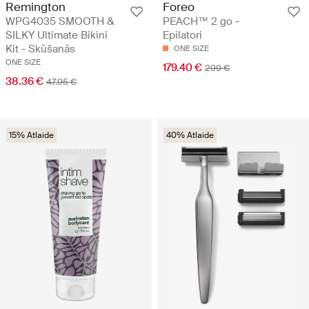
Remington
Foreo
WPG4035 SMOOTH &
PEACH™ 2 go -
SILKY Ultimate Bikini
Epilatori
Kit - Skūšanās
ONE SIZE
ONE SIZE
179.40 €
299 €
38.36 €
47.95 €
15% Atlaide
40% Atlaide