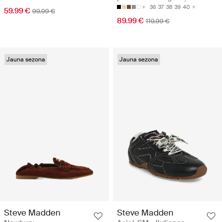
36
37
38
39
40
59.99 €
99.99 €
89.99 €
119.99 €
Jauna sezona
Jauna sezona
Steve Madden
Steve Madden