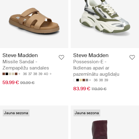
Steve Madden
Steve Madden
Missile Sandal -
Possession-E -
Zempapēžu sandales
Ikdienas apavi ar
pazeminātu augšdaļu
36
37
38
39
40
36
38
39
59.99 €
99.99 €
83.99 €
119.99 €
Jauna sezona
Jauna sezona