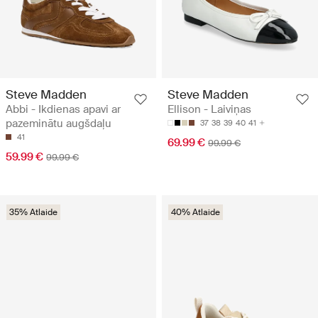
Steve Madden
Steve Madden
Abbi - Ikdienas apavi ar
Ellison - Laiviņas
pazeminātu augšdaļu
37
38
39
40
41
41
69.99 €
99.99 €
59.99 €
99.99 €
35% Atlaide
40% Atlaide