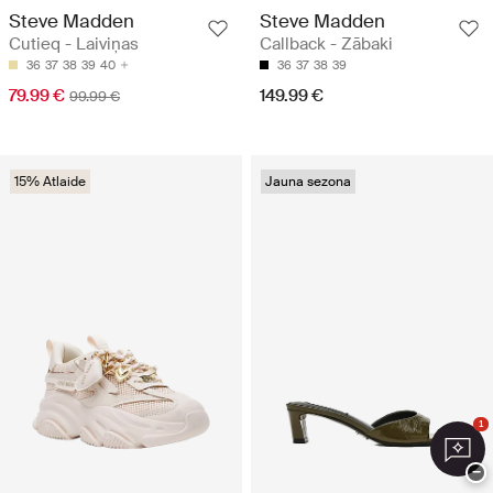
Steve Madden
Steve Madden
Cutieq - Laiviņas
Callback - Zābaki
36
37
38
39
40
36
37
38
39
79.99 €
149.99 €
99.99 €
15% Atlaide
Jauna sezona
1
−