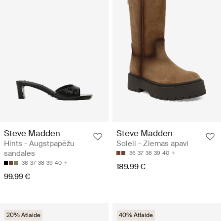
Steve Madden
Steve Madden
Hints - Augstpapēžu
Soleil - Ziemas apavi
sandales
36
37
38
39
40
36
37
38
39
40
189.99 €
99.99 €
20% Atlaide
40% Atlaide