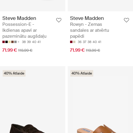
Steve Madden
Steve Madden
Possession-E -
Rowyn - Zemas
Ikdienas apavi ar
sandales ar atvērtu
pazeminātu augšdaļu
papēdi
38
39
40
41
36
37
38
40
41
71.99 €
71.99 €
119.99 €
119.99 €
40% Atlaide
40% Atlaide