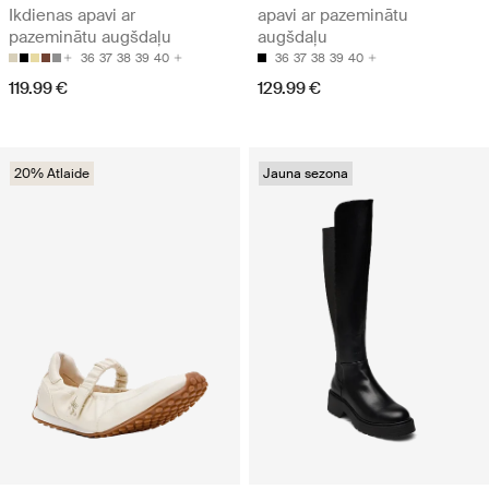
Ikdienas apavi ar
apavi ar pazeminātu
pazeminātu augšdaļu
augšdaļu
36
37
38
39
40
36
37
38
39
40
119.99 €
129.99 €
20% Atlaide
Jauna sezona