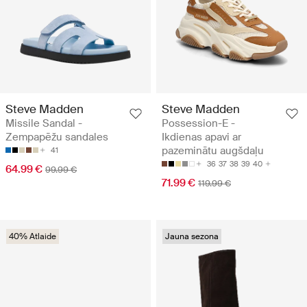
Steve Madden
Steve Madden
Missile Sandal -
Possession-E -
Zempapēžu sandales
Ikdienas apavi ar
pazeminātu augšdaļu
41
36
37
38
39
40
64.99 €
99.99 €
71.99 €
119.99 €
40% Atlaide
Jauna sezona