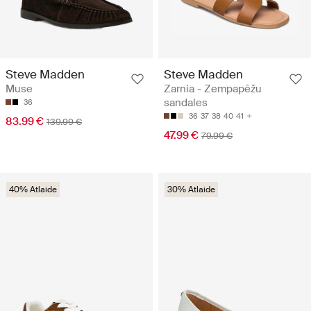
Steve Madden
Steve Madden
Muse
Zarnia - Zempapēžu
sandales
36
36
37
38
40
41
83.99 €
139.99 €
47.99 €
79.99 €
40% Atlaide
30% Atlaide