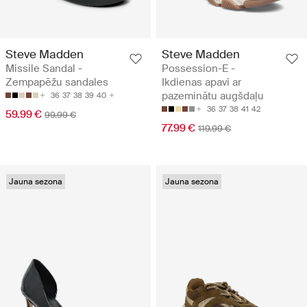
Steve Madden
Steve Madden
Missile Sandal -
Possession-E -
Zempapēžu sandales
Ikdienas apavi ar
pazeminātu augšdaļu
36
37
38
39
40
36
37
38
41
42
59.99 €
99.99 €
77.99 €
119.99 €
Jauna sezona
Jauna sezona