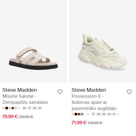
Steve Madden
Steve Madden
Missile Sandal -
Possession-E -
Zempapēžu sandales
Ikdienas apavi ar
pazeminātu augšdaļu
36
37
38
39
37
38
39
40
41
79.99 €
99.99 €
71.99 €
119.99 €