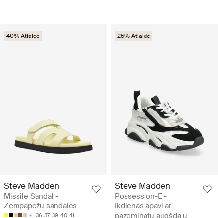
40% Atlaide
25% Atlaide
Steve Madden
Steve Madden
Missile Sandal -
Possession-E -
Zempapēžu sandales
Ikdienas apavi ar
pazeminātu augšdaļu
36
37
39
40
41