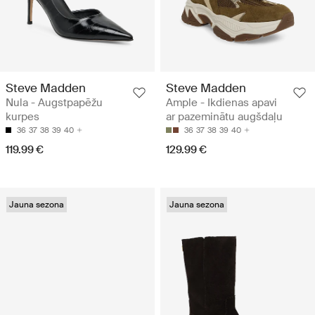
Steve Madden
Steve Madden
Nula - Augstpapēžu
Ample - Ikdienas apavi
kurpes
ar pazeminātu augšdaļu
36
37
38
39
40
36
37
38
39
40
119.99 €
129.99 €
Jauna sezona
Jauna sezona