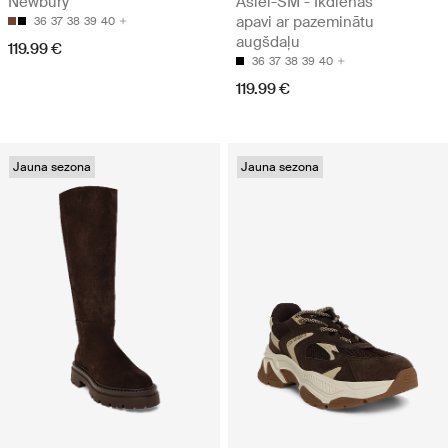
Newbury
Asiel-SM - Ikdienas
apavi ar pazeminātu
36
37
38
39
40
augšdaļu
119.99 €
36
37
38
39
40
119.99 €
Jauna sezona
Jauna sezona