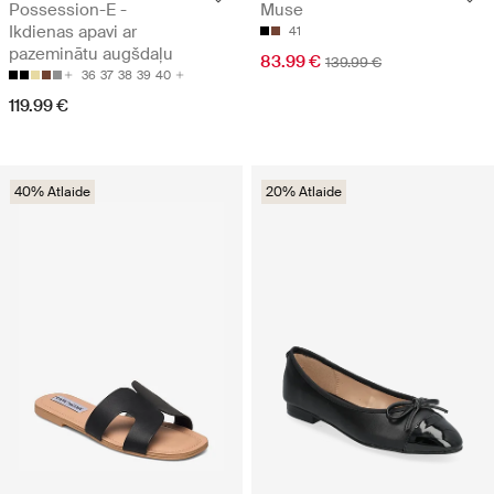
Possession-E -
Muse
Ikdienas apavi ar
41
pazeminātu augšdaļu
83.99 €
139.99 €
36
37
38
39
40
119.99 €
40% Atlaide
20% Atlaide