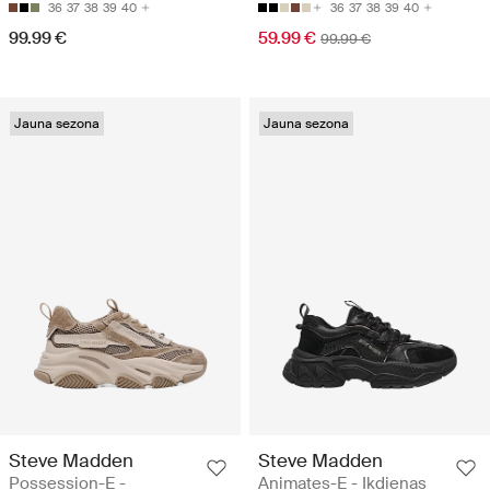
36
37
38
39
40
36
37
38
39
40
99.99 €
59.99 €
99.99 €
Jauna sezona
Jauna sezona
Steve Madden
Steve Madden
Possession-E -
Animates-E - Ikdienas