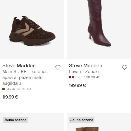
Steve Madden
Steve Madden
Main St.-RE - Ikdienas
Lavan - Zābaki
apavi ar pazeminātu
36
37
38
39
40
augšdaļu
199.99 €
36
37
38
39
40
119.99 €
Jauna sezona
Jauna sezona