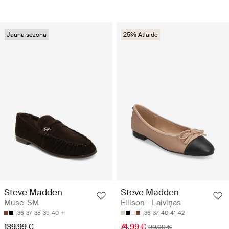
Jauna sezona
25% Atlaide
Steve Madden
Steve Madden
Muse-SM
Ellison - Laiviņas
36
37
38
39
40
36
37
40
41
42
139.99 €
74.99 €
99.99 €