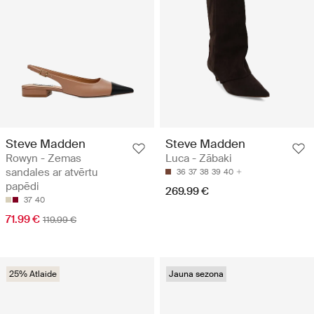
Steve Madden
Steve Madden
Rowyn - Zemas
Luca - Zābaki
sandales ar atvērtu
36
37
38
39
40
papēdi
269.99 €
37
40
71.99 €
119.99 €
25% Atlaide
Jauna sezona