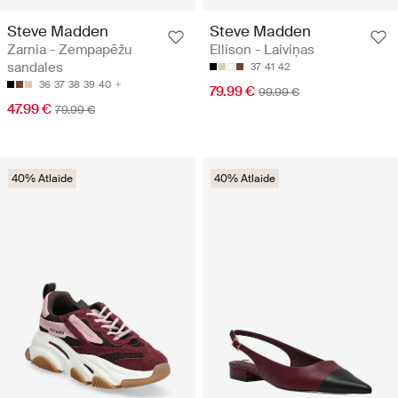
Steve Madden
Steve Madden
Zarnia - Zempapēžu
Ellison - Laiviņas
sandales
37
41
42
36
37
38
39
40
79.99 €
99.99 €
47.99 €
79.99 €
40% Atlaide
40% Atlaide