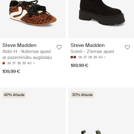
Steve Madden
Steve Madden
Abbi-H - Ikdienas apavi
Soleil - Ziemas apavi
ar pazeminātu augšdaļu
36
37
38
39
40
36
37
38
39
40
189.99 €
109.99 €
40% Atlaide
30% Atlaide