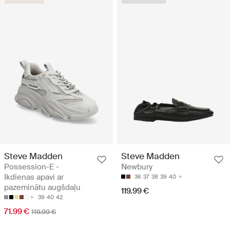
Steve Madden
Steve Madden
Possession-E -
Newbury
Ikdienas apavi ar
36
37
38
39
40
pazeminātu augšdaļu
119.99 €
39
40
42
71.99 €
119.99 €