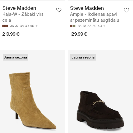
Steve Madden
Steve Madden
Kaja-W - Zābaki virs
Ample - Ikdienas apavi
ceļa
ar pazeminātu augšdaļu
36
37
38
39
40
36
37
38
39
40
219.99 €
129.99 €
Jauna sezona
Jauna sezona