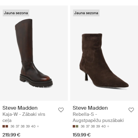
Jauna sezona
Jauna sezona
Steve Madden
Steve Madden
Kaja-W - Zābaki virs
Rebella-S -
ceļa
Augstpapēžu puszābaki
36
37
38
39
40
36
37
38
39
40
219.99 €
159.99 €