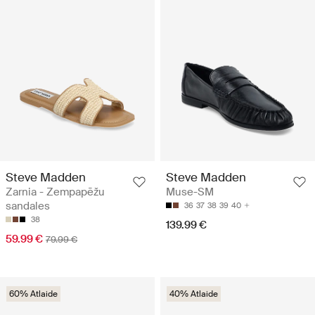
Steve Madden
Steve Madden
Zarnia - Zempapēžu
Muse-SM
sandales
36
37
38
39
40
38
139.99 €
59.99 €
79.99 €
60% Atlaide
40% Atlaide