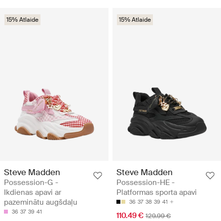
15% Atlaide
15% Atlaide
Steve Madden
Steve Madden
Possession-G -
Possession-HE -
Ikdienas apavi ar
Platformas sporta apavi
pazeminātu augšdaļu
36
37
38
39
41
36
37
39
41
110.49 €
129.99 €