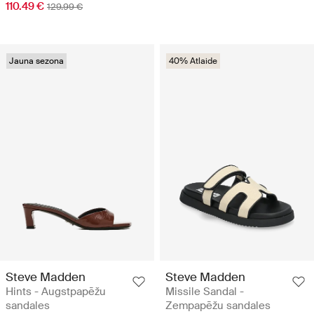
110.49 €
129.99 €
Jauna sezona
40% Atlaide
Steve Madden
Steve Madden
Hints - Augstpapēžu
Missile Sandal -
sandales
Zempapēžu sandales