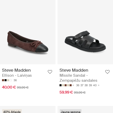
Steve Madden
Steve Madden
Ellison - Laiviņas
Missile Sandal -
Zempapēžu sandales
36
36
37
38
39
40
40.00 €
99.99 €
59.99 €
99.99 €
40% Atlaide
Jauna sezona