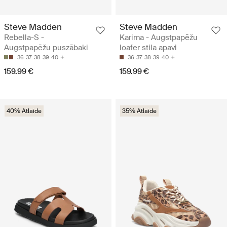
Steve Madden
Steve Madden
Rebella-S -
Karima - Augstpapēžu
Augstpapēžu puszābaki
loafer stila apavi
36
37
38
39
40
36
37
38
39
40
159.99 €
159.99 €
40% Atlaide
35% Atlaide