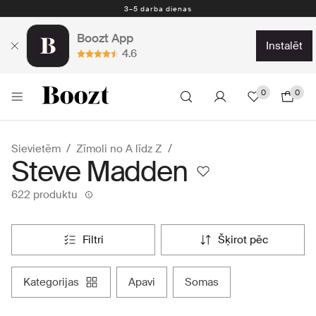
Nemokamas prekių grąžinimas per 30 dienų
Boozt App
instalēt
4.6
0
0
Sievietēm
Zīmoli no A līdz Z
Steve Madden
622 produktu
filtri
šķirot pēc
kategorijas
apavi
somas