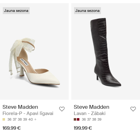
Jauna sezona
Jauna sezona
Steve Madden
Steve Madden
Fiorela-P - Apavi līgavai
Lavan - Zābaki
36
37
38
39
40
36
37
38
39
169.99 €
199.99 €