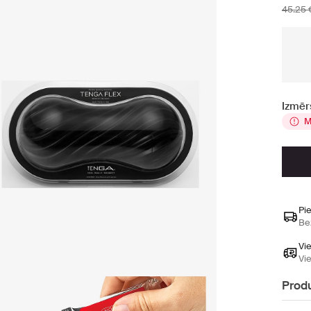
45.25 
Izmēr
M
Pi
Be
Vi
Vi
Produ