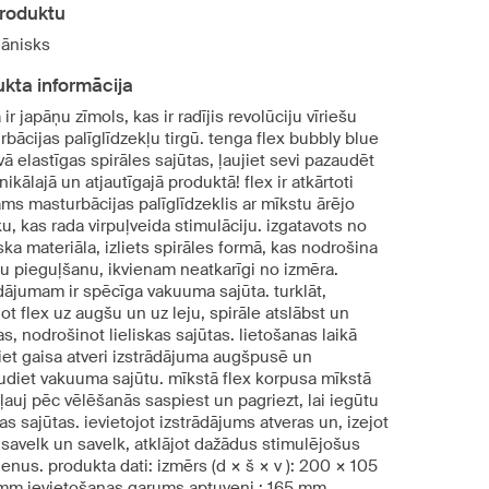
produktu
ānisks
kta informācija
ir japāņu zīmols, kas ir radījis revolūciju vīriešu
bācijas palīglīdzekļu tirgū. tenga flex bubbly blue
ā elastīgas spirāles sajūtas, ļaujiet sevi pazaudēt
nikālajā un atjautīgajā produktā! flex ir atkārtoti
ams masturbācijas palīglīdzeklis ar mīkstu ārējo
u, kas rada virpuļveida stimulāciju. izgatavots no
ska materiāla, izliets spirāles formā, kas nodrošina
zu pieguļšanu, ikvienam neatkarīgi no izmēra.
dājumam ir spēcīga vakuuma sajūta. turklāt,
ot flex uz augšu un uz leju, spirāle atslābst un
s, nodrošinot lieliskas sajūtas. lietošanas laikā
iet gaisa atveri izstrādājuma augšpusē un
udiet vakuuma sajūtu. mīkstā flex korpusa mīkstā
ļauj pēc vēlēšanās saspiest un pagriezt, lai iegūtu
s sajūtas. ievietojot izstrādājums atveras un, izejot
 savelk un savelk, atklājot dažādus stimulējošus
enus. produkta dati: izmērs (d × š × v ): 200 × 105
mm ievietošanas garums aptuveni : 165 mm