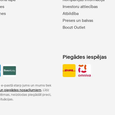
tes
Investoru attiecības
tnes
Atbildība
Preses un balvas
Boozt Outlet
Piegādes iespējas
e-pastā starp jums un mums tiek
un piegādes nosacījumiem
. Līdz
oblēmas, neizdodas piegādāt preci,
ituācijas.