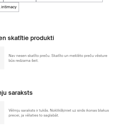
& intimacy
n skatītie produkti
Nav nesen skatīto preču. Skatīto un meklēto preču vēsture
būs redzama šeit.
ju saraksts
Vēlmju saraksts ir tukšs. Noklikšķiniet uz sirds ikonas blakus
precei, ja vēlaties to saglabāt.