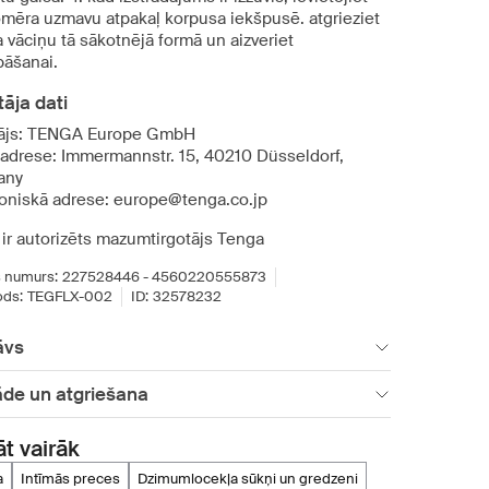
omēra uzmavu atpakaļ korpusa iekšpusē. atgrieziet
a vāciņu tā sākotnējā formā un aizveriet
bāšanai.
āja dati
ājs: TENGA Europe GmbH
 adrese: Immermannstr. 15, 40210 Düsseldorf,
any
roniskā adrese: europe@tenga.co.jp
 ir autorizēts mazumtirgotājs Tenga
 numurs:
227528446 - 4560220555873
ds:
TEGFLX-002
ID:
32578232
āvs
āde un atgriešana
āt vairāk
a
intīmās preces
dzimumlocekļa sūkņi un gredzeni