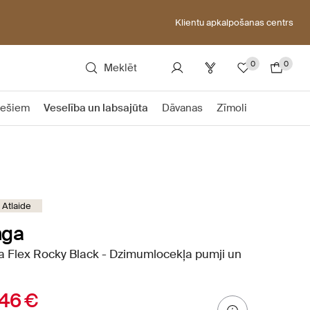
Klientu apkalpošanas centrs
0
0
Meklēt
iešiem
Veselība un labsajūta
Dāvanas
Zīmoli
Atlaide
nga
 Flex Rocky Black - Dzimumlocekļa pumji un
46 €