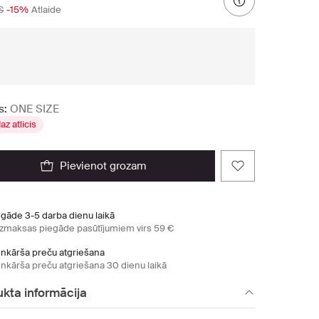
€
-15%
Atlaide
s:
ONE SIZE
az atlicis
pievienot grozam
egāde 3-5 darba dienu laikā
zmaksas piegāde pasūtījumiem virs 59 €
enkārša preču atgriešana
enkārša preču atgriešana 30 dienu laikā
kta informācija