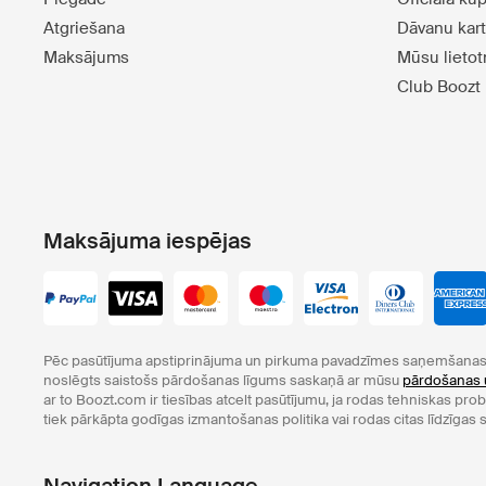
Atgriešana
Dāvanu kar
Maksājums
Mūsu lieto
Club Boozt
Maksājuma iespējas
Pēc pasūtījuma apstiprinājuma un pirkuma pavadzīmes saņemšanas 
noslēgts saistošs pārdošanas līgums saskaņā ar mūsu
pārdošanas 
ar to Boozt.com ir tiesības atcelt pasūtījumu, ja rodas tehniskas pr
tiek pārkāpta godīgas izmantošanas politika vai rodas citas līdzīgas s