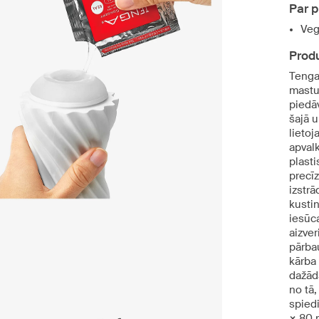
Par 
Veg
Produ
Tenga 
mastur
piedāv
šajā u
lietoj
apvalk
plasti
precī
izstrā
kustin
iesūca
aizver
pārba
kārba 
dažāda
no tā,
spiedi
× 80 