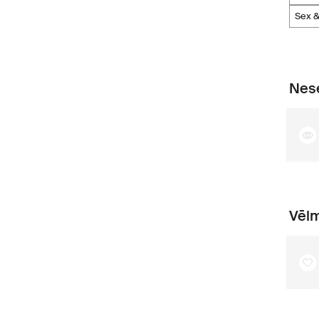
sex 
Nese
Vēlm