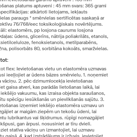
tošanas platums aptuveni : 45 mm svars: 365 grami
specifikācijas: atkārtoti lietojams, iekļauts
elas paraugs * smērvielas sertificētas saskaņā ar
rektīvu 76/768/eec toksikoloģiskais novērtējums.
iāli: elastomērs, pp losjona caurums losjona
daļas: ūdens, glicerīns, nātrija poliakrilāts, etanols,
sietilceluloze, fenoksietanols, metilparabēns,
na, polisorbāts 80, sorbitāna kokoāts, smaržvielas.
tot:
tot flex: Ievietošanas vietu un elastomēra uzmavas
si ieeļļojiet ar ūdens bāzes smērvielu. 1. noņemiet
va vāciņu. 2. pēc dzimumlocekļa ievietošanas
iet gaisa atveri, kas parādās lietošanas laikā, lai
u iekšējo vakuumu, kas izraisa objekta saraušanos,
dītu spēcīgu iesūkšanās un pievilkšanās sajūtu. 3.
ietošanas izņemiet iekšējo elastomēra uzmavu un
gājiet ar maigām ziepēm un tekošu ūdeni, lai
tu lubrikantus vai šķidrumus. rūpīgi nomazgājiet
kšpusi, gan ārpusi. nosusiniet ar tīru dvieli.
ziet statīva vāciņu un izmantojiet, lai uzmavu
tu gaisā. 4. kad izstrādājums ir izžuvis, ievietojiet