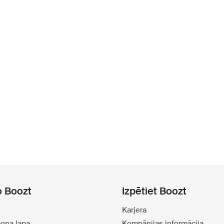
o Boozt
Izpētiet Boozt
Karjera
pona lapa
Kompānijas informācija