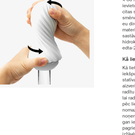
ievie
citas 
smērvi
eu di
mater
sastāv
hidrok
edta-2
Kā lie
Kā lie
iekšpu
statī
aizver
radīt
lai ra
pēc l
nomaz
noņem
gan ie
pagrie
izžāvē