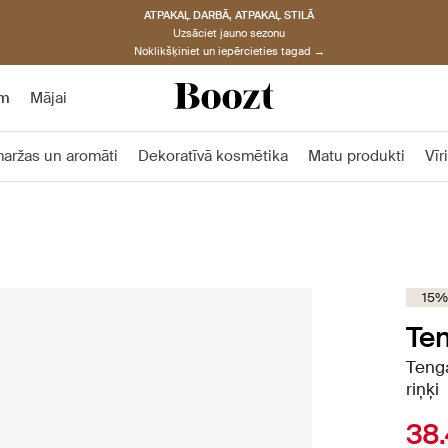
ATPAKAĻ DARBĀ, ATPAKAĻ STILĀ
Uzsāciet jauno sezonu
Noklikšķiniet un iepērcieties tagad →
am
Mājai
aržas un aromāti
Dekoratīvā kosmētika
Matu produkti
Vīr
15% 
Te
Tenga
riņķi
38.