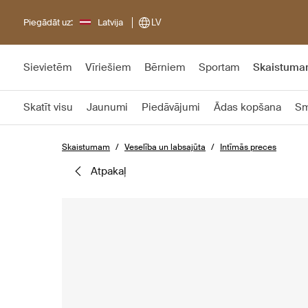
Piegādāt uz:
Latvija
LV
Sievietēm
Vīriešiem
Bērniem
Sportam
Skaistum
Skatīt visu
Jaunumi
Piedāvājumi
Ādas kopšana
Sm
Skaistumam
Veselība un labsajūta
Intīmās preces
atpakaļ