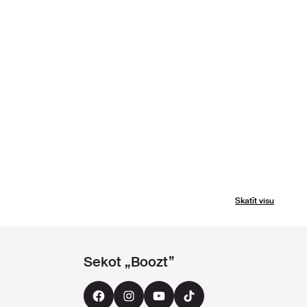
Skatīt visu
Sekot „Boozt”