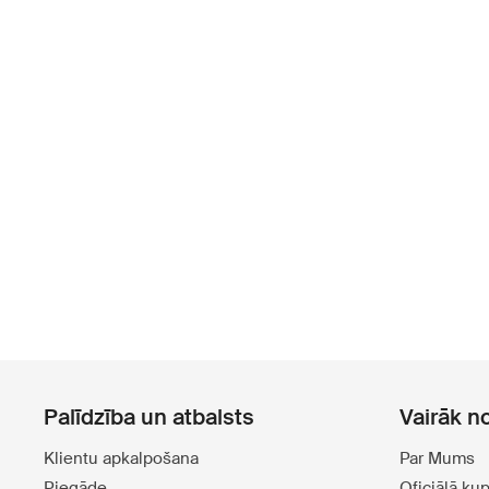
Palīdzība un atbalsts
Vairāk n
Klientu apkalpošana
Par Mums
Piegāde
Oficiālā ku