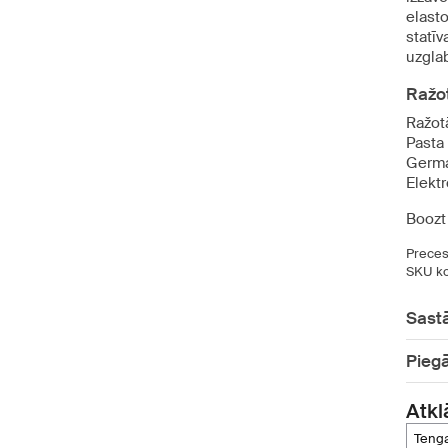
elast
statīv
uzgla
Ražot
Ražot
Pasta
Germ
Elekt
Boozt
Preces
SKU ko
Sast
Pieg
Atkl
teng