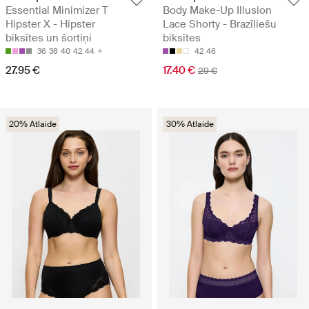
Essential Minimizer T
Body Make-Up Illusion
Hipster X - Hipster
Lace Shorty - Brazīliešu
biksītes un šortiņi
biksītes
36
38
40
42
44
42
46
27.95 €
17.40 €
29 €
20% Atlaide
30% Atlaide