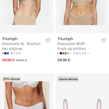
Triumph
Triumph
Amourette N - Krūšturi
Amourette WHP -
bez stīpiņas
Push-up krūšturi
B
C
D
E
A
B
C
D
E
39.96 €
54.95 €
49.95 €
20% Atlaide
Jauna sezona