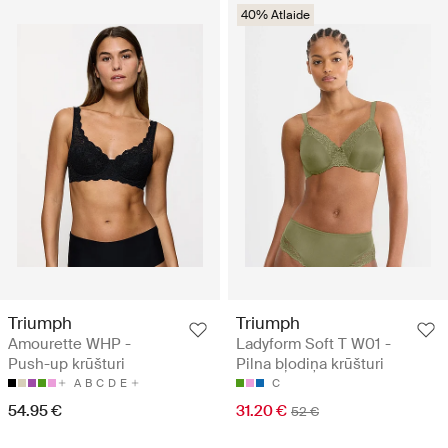
40% Atlaide
Triumph
Triumph
Amourette WHP -
Ladyform Soft T W01 -
Push-up krūšturi
Pilna bļodiņa krūšturi
A
B
C
D
E
C
54.95 €
31.20 €
52 €