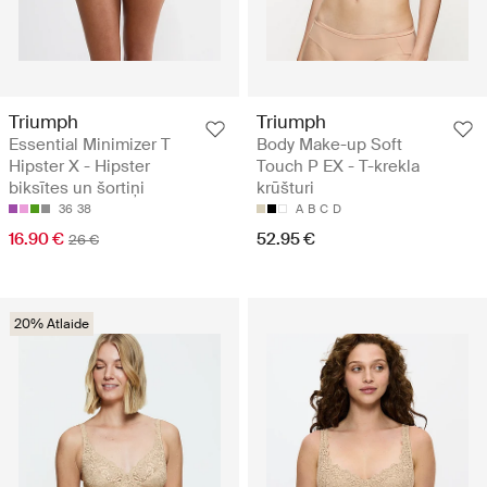
Triumph
Triumph
Essential Minimizer T
Body Make-up Soft
Hipster X - Hipster
Touch P EX - T-krekla
biksītes un šortiņi
krūšturi
36
38
A
B
C
D
16.90 €
52.95 €
26 €
20% Atlaide