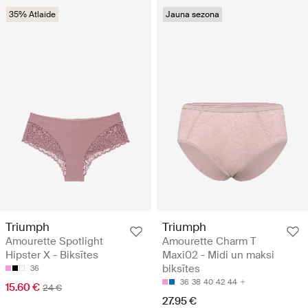
35% Atlaide
Jauna sezona
Triumph
Triumph
Amourette Spotlight
Amourette Charm T
Hipster X - Biksītes
Maxi02 - Midi un maksi
biksītes
36
36
38
40
42
44
15.60 €
24 €
27.95 €