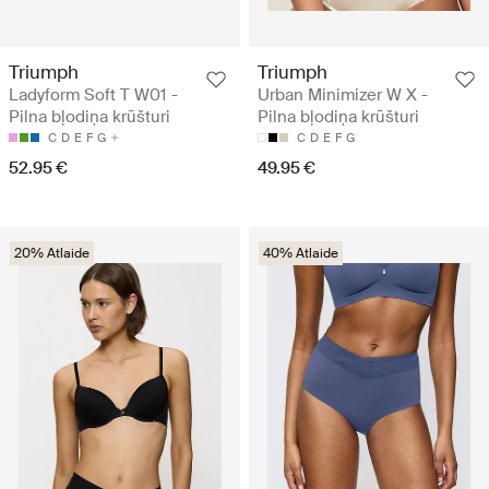
Triumph
Triumph
Ladyform Soft T W01 -
Urban Minimizer W X -
Pilna bļodiņa krūšturi
Pilna bļodiņa krūšturi
C
D
E
F
G
C
D
E
F
G
52.95 €
49.95 €
20% Atlaide
40% Atlaide