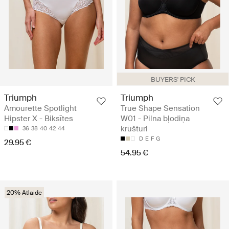
BUYERS' PICK
Triumph
Triumph
Amourette Spotlight
True Shape Sensation
Hipster X - Biksītes
W01 - Pilna bļodiņa
krūšturi
36
38
40
42
44
D
E
F
G
29.95 €
54.95 €
20% Atlaide