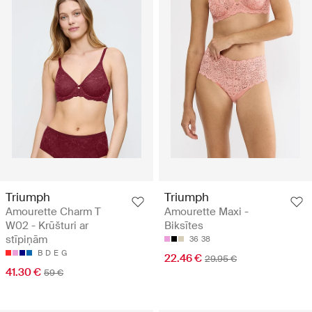
Triumph
Triumph
Amourette Charm T
Amourette Maxi -
W02 - Krūšturi ar
Biksītes
stīpiņām
36
38
B
D
E
G
22.46 €
29.95 €
41.30 €
59 €