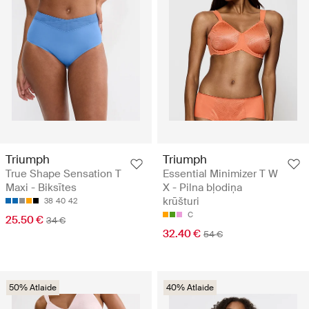
Triumph
Triumph
True Shape Sensation T
Essential Minimizer T W
Maxi - Biksītes
X - Pilna bļodiņa
krūšturi
38
40
42
C
25.50 €
34 €
32.40 €
54 €
50% Atlaide
40% Atlaide