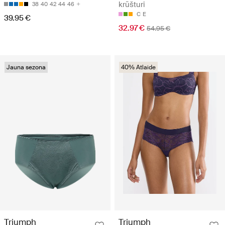
krūšturi
38
40
42
44
46
C
E
39.95 €
32.97 €
54.95 €
Jauna sezona
40% Atlaide
Triumph
Triumph