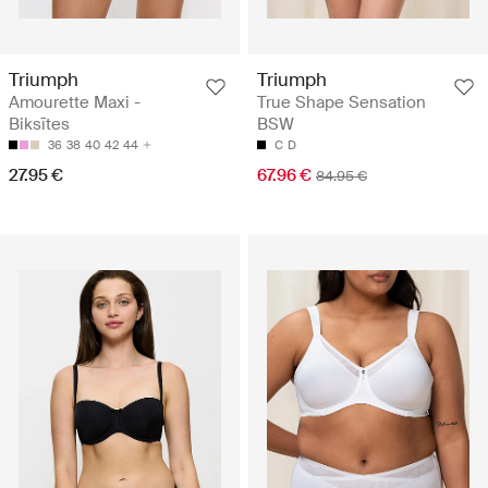
Triumph
Triumph
Amourette Maxi -
True Shape Sensation
Biksītes
BSW
36
38
40
42
44
C
D
27.95 €
67.96 €
84.95 €