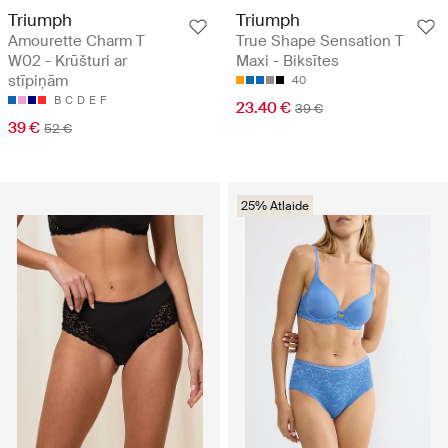
Triumph
Triumph
Amourette Charm T
True Shape Sensation T
W02 - Krūšturi ar
Maxi - Biksītes
stīpiņām
40
B
C
D
E
F
23.40 €
39 €
39 €
52 €
25% Atlaide