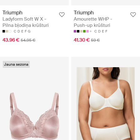
Triumph
Triumph
Ladyform Soft W X -
Amourette WHP -
Pilna bļodiņa krūšturi
Push-up krūšturi
C
D
E
F
G
C
D
E
F
43.96 €
41.30 €
54.95 €
59 €
Jauna sezona