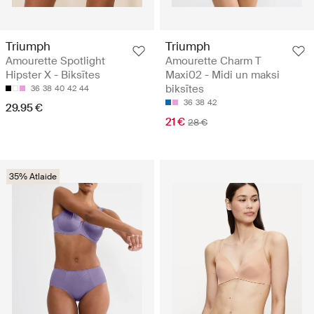
Triumph
Triumph
Amourette Spotlight
Amourette Charm T
Hipster X - Biksītes
Maxi02 - Midi un maksi
biksītes
36
38
40
42
44
36
38
42
29.95 €
21 €
28 €
35% Atlaide