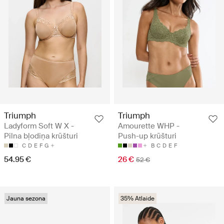
Triumph
Triumph
Ladyform Soft W X -
Amourette WHP -
Pilna bļodiņa krūšturi
Push-up krūšturi
C
D
E
F
G
B
C
D
E
F
54.95 €
26 €
52 €
Jauna sezona
35% Atlaide