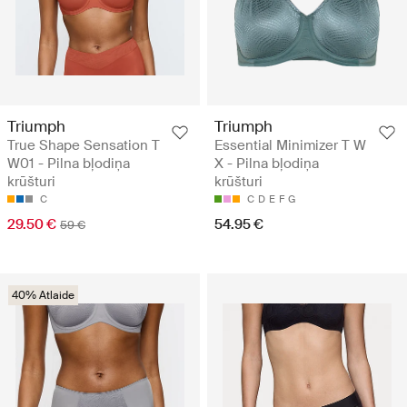
Triumph
Triumph
True Shape Sensation T
Essential Minimizer T W
W01 - Pilna bļodiņa
X - Pilna bļodiņa
krūšturi
krūšturi
C
C
D
E
F
G
29.50 €
54.95 €
59 €
40% Atlaide