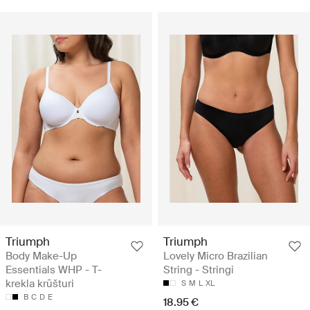
Triumph
Triumph
Body Make-Up
Lovely Micro Brazilian
Essentials WHP - T-
String - Stringi
krekla krūšturi
S
M
L
XL
B
C
D
E
18.95 €