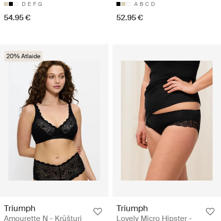
D
E
F
G
A
B
C
D
54.95 €
52.95 €
20% Atlaide
Triumph
Triumph
Amourette N - Krūšturi
Lovely Micro Hipster -