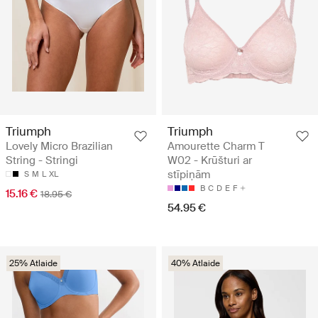
Triumph
Triumph
Lovely Micro Brazilian
Amourette Charm T
String - Stringi
W02 - Krūšturi ar
stīpiņām
S
M
L
XL
B
C
D
E
F
15.16 €
18.95 €
54.95 €
25% Atlaide
40% Atlaide