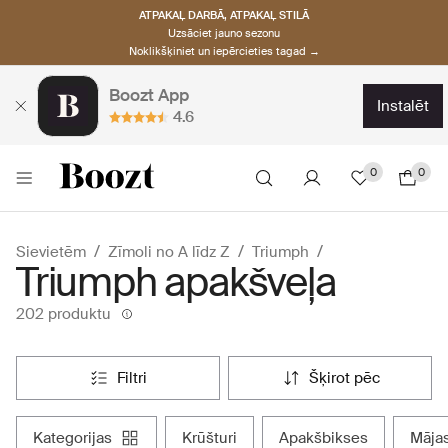
ATPAKAĻ DARBĀ, ATPAKAĻ STILĀ
Uzsāciet jauno sezonu
Noklikšķiniet un iepērcieties tagad →
Boozt App
instalēt
4.6
0
0
Sievietēm
Zīmoli no A līdz Z
Triumph
Triumph apakšveļa
202 produktu
filtri
šķirot pēc
kategorijas
krūšturi
apakšbikses
māj