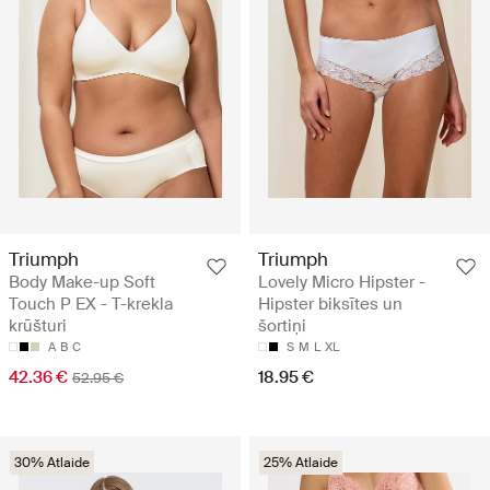
Triumph
Triumph
Body Make-up Soft
Lovely Micro Hipster -
Touch P EX - T-krekla
Hipster biksītes un
krūšturi
šortiņi
A
B
C
S
M
L
XL
42.36 €
18.95 €
52.95 €
30% Atlaide
25% Atlaide