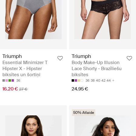
Triumph
Triumph
Essential Minimizer T
Body Make-Up Illusion
Hipster X - Hipster
Lace Shorty - Brazīliešu
biksītes un šortiņi
biksītes
36
36
38
40
42
44
16.20 €
24.95 €
27 €
50% Atlaide