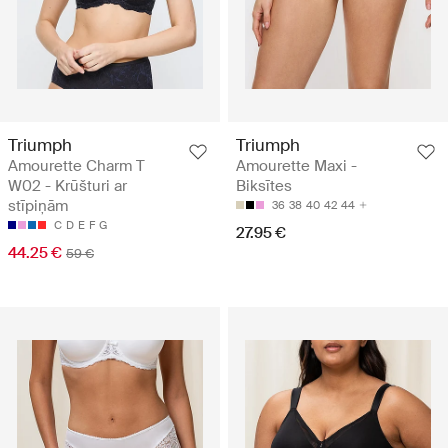
Triumph
Triumph
Amourette Charm T
Amourette Maxi -
W02 - Krūšturi ar
Biksītes
stīpiņām
36
38
40
42
44
C
D
E
F
G
27.95 €
44.25 €
59 €