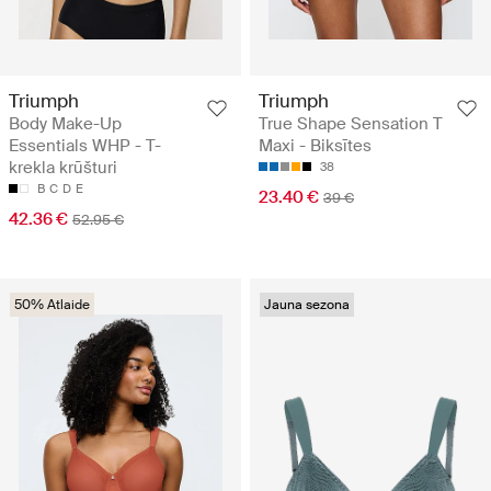
Triumph
Triumph
Body Make-Up
True Shape Sensation T
Essentials WHP - T-
Maxi - Biksītes
krekla krūšturi
38
B
C
D
E
23.40 €
39 €
42.36 €
52.95 €
50% Atlaide
Jauna sezona