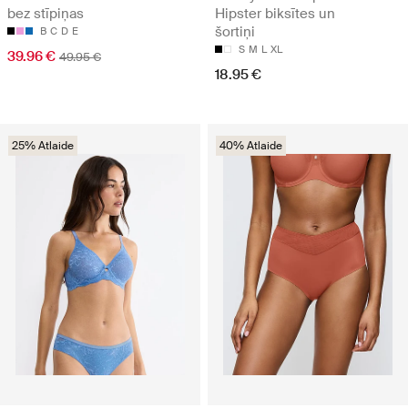
bez stīpiņas
Hipster biksītes un
šortiņi
B
C
D
E
S
M
L
XL
39.96 €
49.95 €
18.95 €
25% Atlaide
40% Atlaide