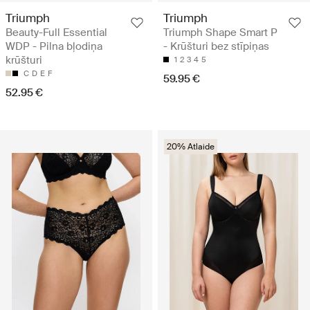
Triumph
Triumph
Beauty-Full Essential
Triumph Shape Smart P
WDP - Pilna bļodiņa
- Krūšturi bez stīpiņas
krūšturi
1
2
3
4
5
C
D
E
F
59.95 €
52.95 €
20% Atlaide