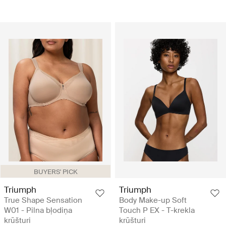
BUYERS' PICK
Triumph
Triumph
True Shape Sensation
Body Make-up Soft
W01 - Pilna bļodiņa
Touch P EX - T-krekla
krūšturi
krūšturi