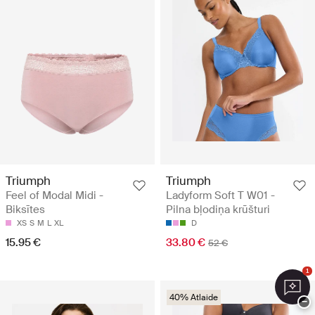
Triumph
Triumph
Feel of Modal Midi -
Ladyform Soft T W01 -
Biksītes
Pilna bļodiņa krūšturi
XS
S
M
L
XL
D
15.95 €
33.80 €
52 €
1
40% Atlaide
−