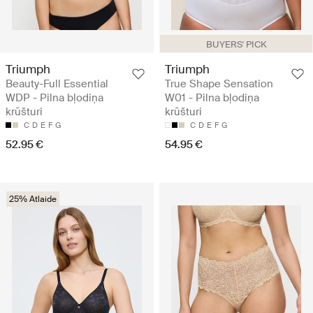
BUYERS' PICK
Triumph
Triumph
Beauty-Full Essential
True Shape Sensation
WDP - Pilna bļodiņa
W01 - Pilna bļodiņa
krūšturi
krūšturi
C
D
E
F
G
C
D
E
F
G
52.95 €
54.95 €
25% Atlaide