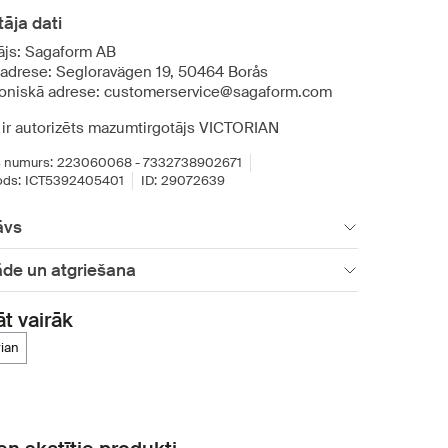
āja dati
ājs: Sagaform AB
 adrese: Segloravägen 19, 50464 Borås
roniskā adrese: customerservice@sagaform.com
 ir autorizēts mazumtirgotājs VICTORIAN
 numurs:
223060068 - 7332738902671
ds:
ICT5392405401
ID:
29072639
āvs
āde un atgriešana
āt vairāk
rian