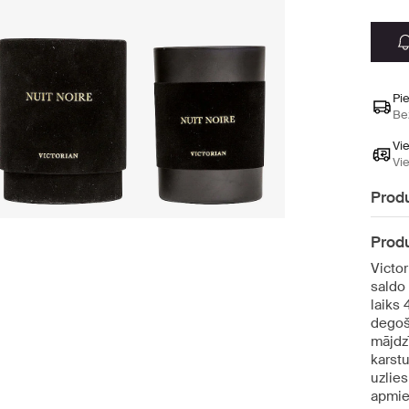
Pi
Be
Vi
Vi
Produ
Produ
Victo
saldo
laiks 
degoš
mājdzī
karstu
uzlie
apmie