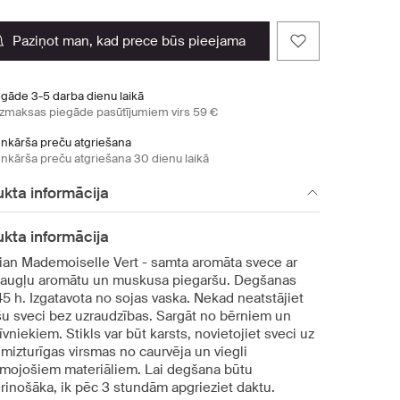
paziņot man, kad prece būs pieejama
egāde 3-5 darba dienu laikā
zmaksas piegāde pasūtījumiem virs 59 €
enkārša preču atgriešana
enkārša preču atgriešana 30 dienu laikā
kta informācija
kta informācija
rian Mademoiselle Vert - samta aromāta svece ar
 augļu aromātu un muskusa piegaršu. Degšanas
45 h. Izgatavota no sojas vaska. Nekad neatstājiet
u sveci bez uzraudzības. Sargāt no bērniem un
vniekiem. Stikls var būt karsts, novietojiet sveci uz
mizturīgas virsmas no caurvēja un viegli
smojošiem materiāliem. Lai degšana būtu
rinošāka, ik pēc 3 stundām apgrieziet daktu.