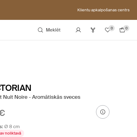
Klientu apkalpošanas centrs
0
0
Meklēt
CTORIAN
t Nuit Noire - Aromātiskās sveces
 €
s:
Ø 8 cm
av noliktavā