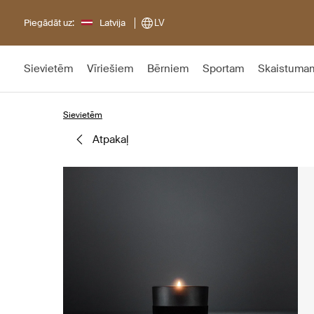
Piegādāt uz:
Latvija
LV
Sievietēm
Vīriešiem
Bērniem
Sportam
Skaistuma
Sievietēm
atpakaļ