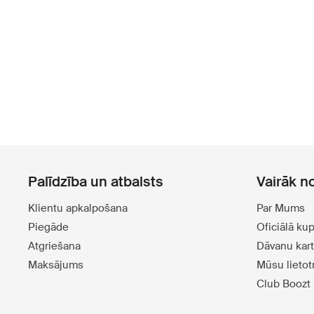
Palīdzība un atbalsts
Vairāk n
Klientu apkalpošana
Par Mums
Piegāde
Oficiālā ku
Atgriešana
Dāvanu kar
Maksājums
Mūsu lieto
Club Boozt