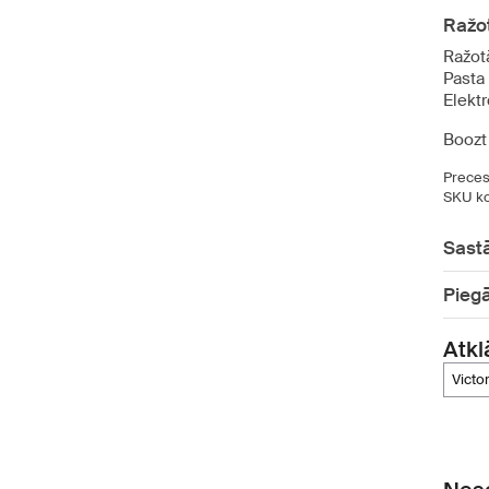
Ražot
Ražot
Pasta
Elekt
Boozt
Preces
SKU ko
Sast
Pieg
Atkl
victo