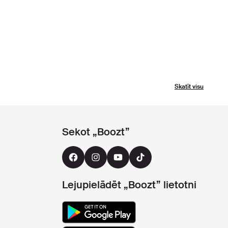
Skatīt visu
Sekot „Boozt”
Lejupielādēt „Boozt” lietotni