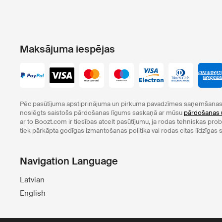
Maksājuma iespējas
Pēc pasūtījuma apstiprinājuma un pirkuma pavadzīmes saņemšanas 
noslēgts saistošs pārdošanas līgums saskaņā ar mūsu
pārdošanas 
ar to Boozt.com ir tiesības atcelt pasūtījumu, ja rodas tehniskas pr
tiek pārkāpta godīgas izmantošanas politika vai rodas citas līdzīgas s
Navigation Language
Latvian
English