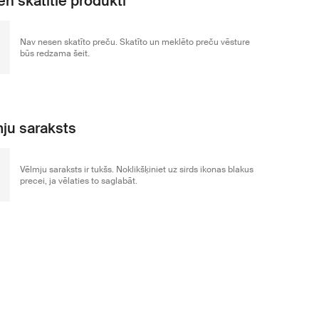
n skatītie produkti
Nav nesen skatīto preču. Skatīto un meklēto preču vēsture
būs redzama šeit.
ju saraksts
Vēlmju saraksts ir tukšs. Noklikšķiniet uz sirds ikonas blakus
precei, ja vēlaties to saglabāt.