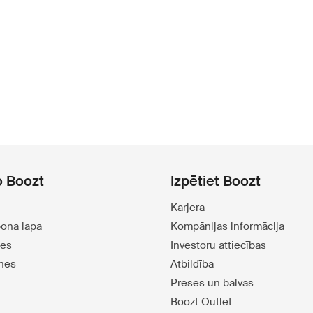
o Boozt
Izpētiet Boozt
Karjera
pona lapa
Kompānijas informācija
tes
Investoru attiecības
tnes
Atbildība
Preses un balvas
Boozt Outlet