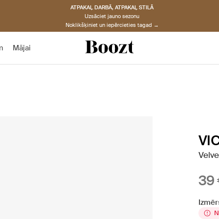
ATPAKAĻ DARBĀ, ATPAKAĻ STILĀ
Uzsāciet jauno sezonu
Noklikšķiniet un iepērcieties tagad →
m
Mājai
VI
Velve
39
Izmēr
N