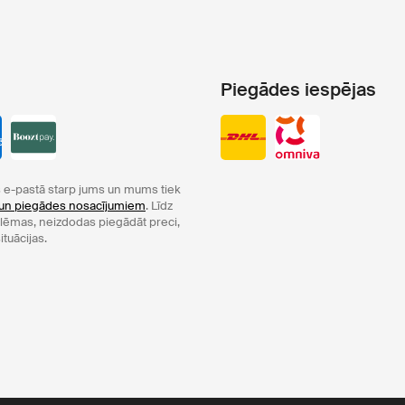
Piegādes iespējas
e-pastā starp jums un mums tiek
un piegādes nosacījumiem
. Līdz
oblēmas, neizdodas piegādāt preci,
ituācijas.