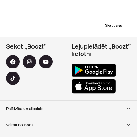
Skatīt visu
Sekot „Boozt”
Lejupielādēt „Boozt”
lietotni
Palīdzība un atbalsts
Klientu apkalpošana
Piegāde
Vairāk no Boozt
Atgriešana
Maksājums
Par Mums
Oficiālā kupona lapa