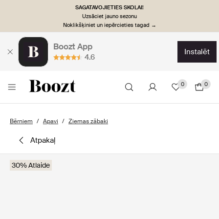
SAGATAVOJIETIES SKOLAI!
Uzsāciet jauno sezonu
Noklikšķiniet un iepērcieties tagad →
Boozt App
instalēt
4.6
0
0
Bērniem
Apavi
Ziemas zābaki
atpakaļ
30% Atlaide