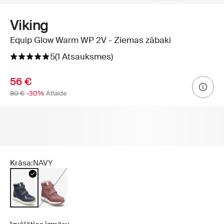
Viking
Equip Glow Warm WP 2V - Ziemas zābaki
5
(1 Atsauksmes)
56 €
80 €
-30%
Atlaide
Krāsa:
NAVY