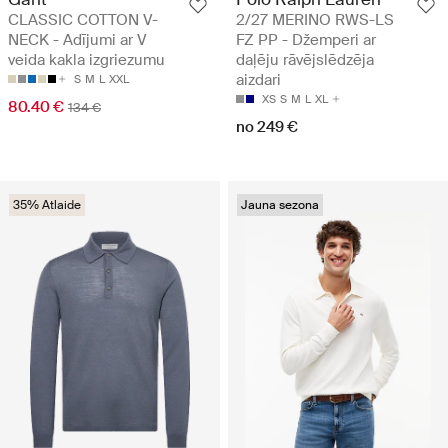
CLASSIC COTTON V-
2/27 MERINO RWS-LS
NECK - Adījumi ar V
FZ PP - Džemperi ar
veida kakla izgriezumu
daļēju rāvējslēdzēja
aizdari
S
M
L
XXL
XS
S
M
L
XL
80.40 €
134 €
no 249 €
35% Atlaide
Jauna sezona