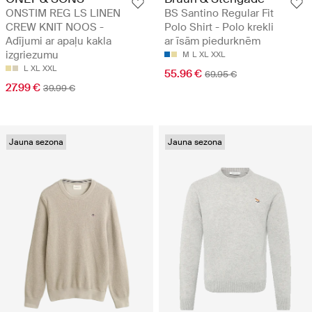
ONSTIM REG LS LINEN
BS Santino Regular Fit
CREW KNIT NOOS -
Polo Shirt - Polo krekli
Adījumi ar apaļu kakla
ar īsām piedurknēm
izgriezumu
M
L
XL
XXL
L
XL
XXL
55.96 €
69.95 €
27.99 €
39.99 €
Jauna sezona
Jauna sezona