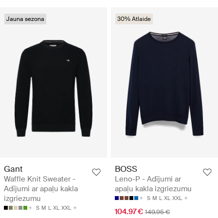
Jauna sezona
30% Atlaide
Gant
BOSS
Waffle Knit Sweater -
Leno-P - Adījumi ar
Adījumi ar apaļu kakla
apaļu kakla izgriezumu
izgriezumu
S
M
L
XL
XXL
S
M
L
XL
XXL
104.97 €
149.95 €