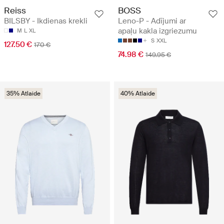
Reiss
BOSS
BILSBY - Ikdienas krekli
Leno-P - Adījumi ar
apaļu kakla izgriezumu
M
L
XL
S
XXL
127.50 €
170 €
74.98 €
149.95 €
35% Atlaide
40% Atlaide