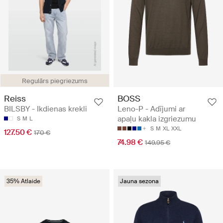
Regulārs piegriezums
Reiss
BOSS
BILSBY - Ikdienas krekli
Leno-P - Adījumi ar
apaļu kakla izgriezumu
S
M
L
S
M
XL
XXL
127.50 €
170 €
74.98 €
149.95 €
35% Atlaide
Jauna sezona