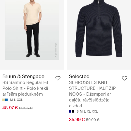
Bruun & Stengade
Selected
BS Santino Regular Fit
SLHROSS LS KNIT
Polo Shirt - Polo krekli
STRUCTURE HALF ZIP
ar īsām piedurknēm
NOOS - Džemperi ar
daļēju rāvējslēdzēja
M
L
XXL
aizdari
48.97 €
69.95 €
S
M
L
XL
XXL
35.99 €
59.99 €