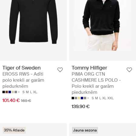
Tiger of Sweden
Tommy Hilfiger
EROSS RWS - Adīti
PIMA ORG CTN
polo krekli ar garām
CASHMERE LS POLO -
piedurknēm
Polo krekli ar garām
piedurknēm
S
M
L
XL
S
M
L
XL
XXL
101.40 €
169 €
139.90 €
35% Atlaide
Jauna sezona