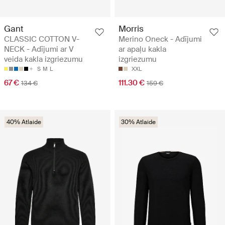
Gant
Morris
CLASSIC COTTON V-
Merino Oneck - Adījumi
NECK - Adījumi ar V
ar apaļu kakla
veida kakla izgriezumu
izgriezumu
S
M
L
XXL
67 €
111.30 €
134 €
159 €
40% Atlaide
30% Atlaide