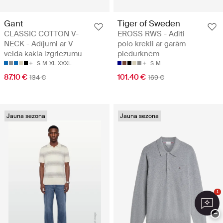
Gant
Tiger of Sweden
CLASSIC COTTON V-
EROSS RWS - Adīti
NECK - Adījumi ar V
polo krekli ar garām
veida kakla izgriezumu
piedurknēm
S
M
XL
XXXL
S
M
87.10 €
101.40 €
134 €
169 €
Jauna sezona
Jauna sezona
1
−