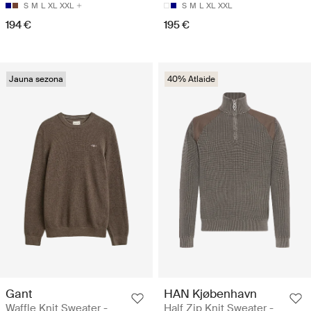
S
M
L
XL
XXL
S
M
L
XL
XXL
194 €
195 €
Jauna sezona
40% Atlaide
Gant
HAN Kjøbenhavn
Waffle Knit Sweater -
Half Zip Knit Sweater -