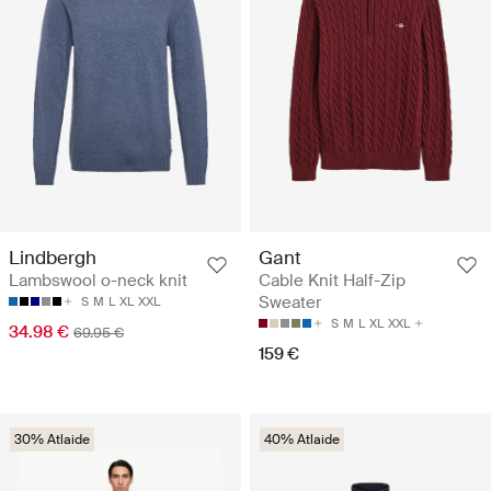
Lindbergh
Gant
Lambswool o-neck knit
Cable Knit Half-Zip
Sweater
S
M
L
XL
XXL
S
M
L
XL
XXL
34.98 €
69.95 €
159 €
30% Atlaide
40% Atlaide