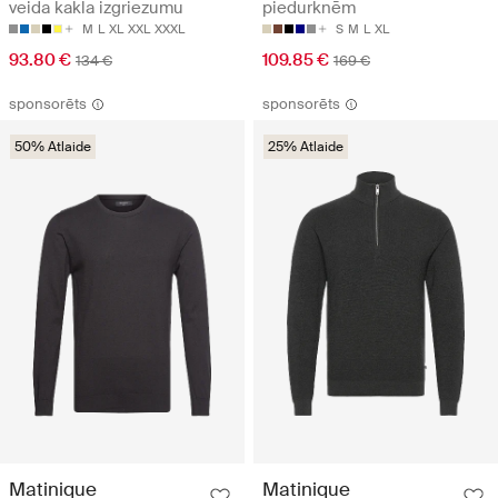
veida kakla izgriezumu
piedurknēm
M
L
XL
XXL
XXXL
S
M
L
XL
93.80 €
109.85 €
134 €
169 €
sponsorēts
sponsorēts
50% Atlaide
25% Atlaide
Matinique
Matinique