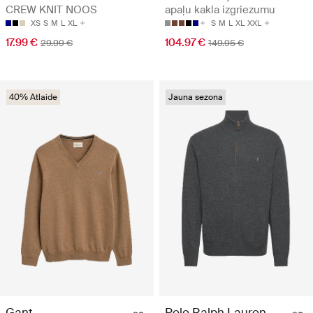
apaļu kakla izgriezumu
CREW KNIT NOOS
S
M
L
XL
XXL
XS
S
M
L
XL
104.97 €
17.99 €
149.95 €
29.99 €
40% Atlaide
Jauna sezona
Gant
Polo Ralph Lauren