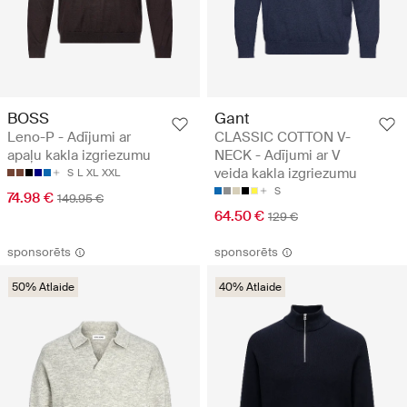
BOSS
Gant
Leno-P - Adījumi ar
CLASSIC COTTON V-
apaļu kakla izgriezumu
NECK - Adījumi ar V
veida kakla izgriezumu
S
L
XL
XXL
S
74.98 €
149.95 €
64.50 €
129 €
sponsorēts
sponsorēts
50% Atlaide
40% Atlaide