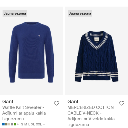
Jauna sezona
Jauna sezona
Gant
Gant
Waffle Knit Sweater -
MERCERIZED COTTON
Adījumi ar apaļu kakla
CABLE V-NECK -
izgriezumu
Adījumi ar V veida kakla
izgriezumu
S
M
L
XL
XXL