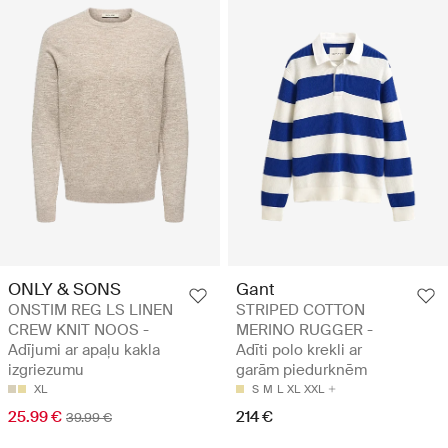
ONLY & SONS
Gant
ONSTIM REG LS LINEN
STRIPED COTTON
CREW KNIT NOOS -
MERINO RUGGER -
Adījumi ar apaļu kakla
Adīti polo krekli ar
izgriezumu
garām piedurknēm
XL
S
M
L
XL
XXL
25.99 €
214 €
39.99 €