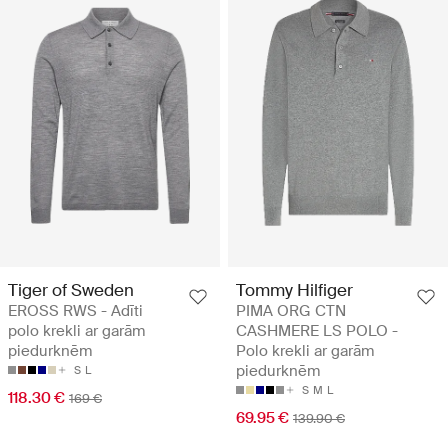
Tiger of Sweden
Tommy Hilfiger
EROSS RWS - Adīti
PIMA ORG CTN
polo krekli ar garām
CASHMERE LS POLO -
piedurknēm
Polo krekli ar garām
piedurknēm
S
L
S
M
L
118.30 €
169 €
69.95 €
139.90 €