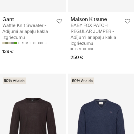
Gant
Maison Kitsune
Waffle Knit Sweater -
BABY FOX PATCH
Adījumi ar apaļu kakla
REGULAR JUMPER -
izgriezumu
Adījumi ar apaļu kakla
izgriezumu
S
M
L
XL
XXL
S
M
XL
XXL
139 €
250 €
50% Atlaide
50% Atlaide