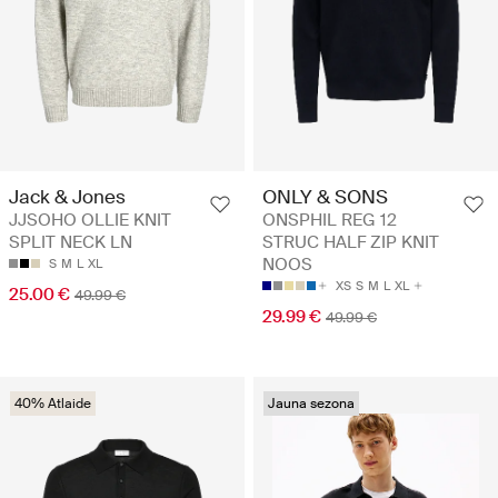
Jack & Jones
ONLY & SONS
JJSOHO OLLIE KNIT
ONSPHIL REG 12
SPLIT NECK LN
STRUC HALF ZIP KNIT
NOOS
S
M
L
XL
XS
S
M
L
XL
25.00 €
49.99 €
29.99 €
49.99 €
40% Atlaide
Jauna sezona