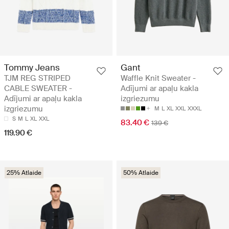
Tommy Jeans
Gant
TJM REG STRIPED
Waffle Knit Sweater -
CABLE SWEATER -
Adījumi ar apaļu kakla
Adījumi ar apaļu kakla
izgriezumu
izgriezumu
M
L
XL
XXL
XXXL
S
M
L
XL
XXL
83.40 €
139 €
119.90 €
25% Atlaide
50% Atlaide