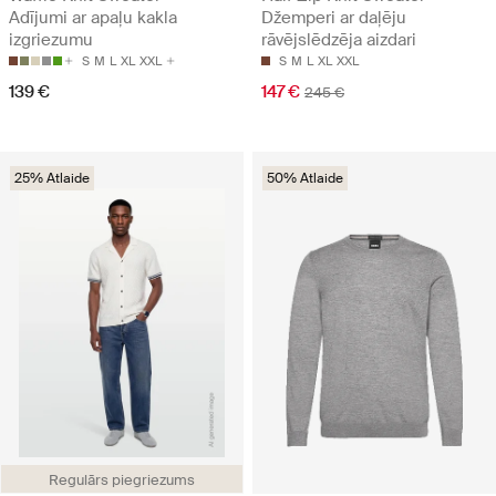
Adījumi ar apaļu kakla
Džemperi ar daļēju
izgriezumu
rāvējslēdzēja aizdari
S
M
L
XL
XXL
S
M
L
XL
XXL
139 €
147 €
245 €
25% Atlaide
50% Atlaide
Regulārs piegriezums