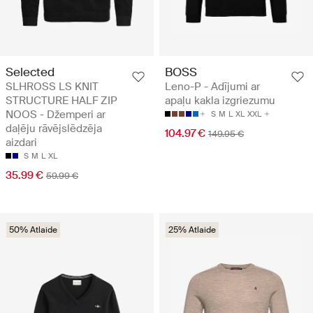
Selected
BOSS
SLHROSS LS KNIT
Leno-P - Adījumi ar
STRUCTURE HALF ZIP
apaļu kakla izgriezumu
NOOS - Džemperi ar
S
M
L
XL
XXL
daļēju rāvējslēdzēja
104.97 €
149.95 €
aizdari
S
M
L
XL
35.99 €
59.99 €
50% Atlaide
25% Atlaide