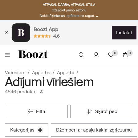
ATPAKAĻ DARBĀ, ATPAKAĻ STILĀ
Uzsāciet jauno sezonu
Noklikšķiniet un iepērcieties tagad →
Boozt App
instalēt
4.6
0
0
Vīriešiem
Apģērbs
Apģērbi
Adījumi vīriešiem
4546 produktu
filtri
šķirot pēc
kategorijas
džemperi ar apaļu kakla izgriezumu