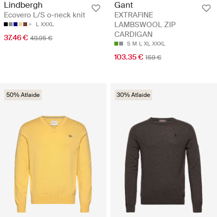
Lindbergh
Gant
Ecovero L/S o-neck knit
EXTRAFINE
LAMBSWOOL ZIP
L
XXXL
CARDIGAN
37.46 €
49.95 €
S
M
L
XL
XXXL
103.35 €
159 €
50% Atlaide
30% Atlaide