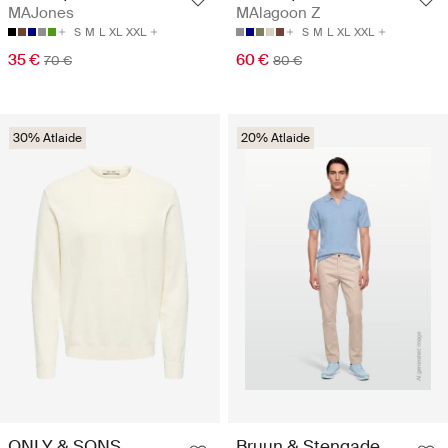
MAJones
MAlagoon Z
S
M
L
XL
XXL
S
M
L
XL
XXL
35 €
60 €
70 €
80 €
30% Atlaide
20% Atlaide
ONLY & SONS
Bruun & Stengade