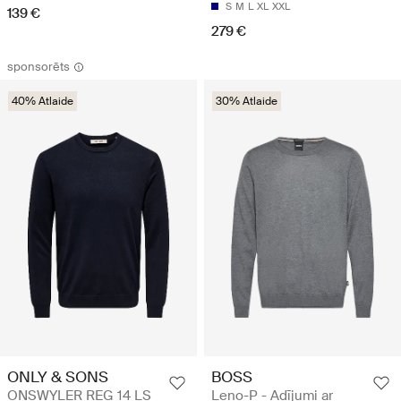
S
M
L
XL
XXL
139 €
279 €
sponsorēts
40% Atlaide
30% Atlaide
BOSS
ONLY & SONS
Leno-P - Adījumi ar
ONSWYLER REG 14 LS