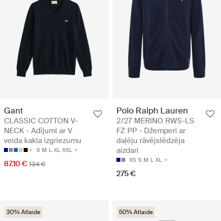
Gant
Polo Ralph Lauren
CLASSIC COTTON V-
2/27 MERINO RWS-LS
NECK - Adījumi ar V
FZ PP - Džemperi ar
veida kakla izgriezumu
daļēju rāvējslēdzēja
aizdari
S
M
L
XL
XXL
XS
S
M
L
XL
87.10 €
134 €
275 €
30% Atlaide
50% Atlaide