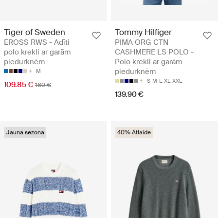
Tiger of Sweden
Tommy Hilfiger
EROSS RWS - Adīti
PIMA ORG CTN
polo krekli ar garām
CASHMERE LS POLO -
piedurknēm
Polo krekli ar garām
piedurknēm
M
S
M
L
XL
XXL
109.85 €
169 €
139.90 €
Jauna sezona
40% Atlaide