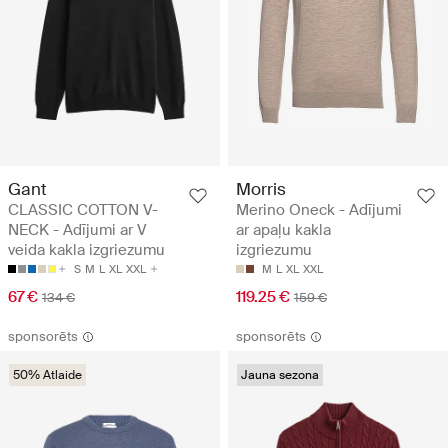
Gant
Morris
CLASSIC COTTON V-
Merino Oneck - Adījumi
NECK - Adījumi ar V
ar apaļu kakla
veida kakla izgriezumu
izgriezumu
S
M
L
XL
XXL
M
L
XL
XXL
67 €
119.25 €
134 €
159 €
sponsorēts
sponsorēts
50% Atlaide
Jauna sezona