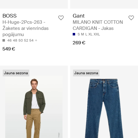
BOSS
Gant
H-Huge-2Pcs-263 -
MILANO KNIT COTTON
Žaketes ar vienrindas
CARDIGAN - Jakas
pogājumu
S
M
L
XL
XXL
46
48
50
52
54
269 €
549 €
Jauna sezona
Jauna sezona