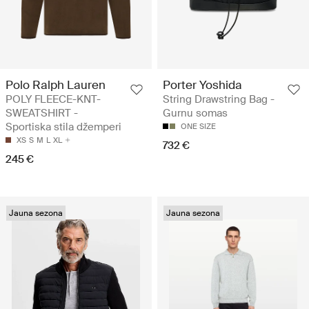
Polo Ralph Lauren
Porter Yoshida
POLY FLEECE-KNT-
String Drawstring Bag -
SWEATSHIRT -
Gurnu somas
Sportiska stila džemperi
ONE SIZE
XS
S
M
L
XL
732 €
245 €
Jauna sezona
Jauna sezona