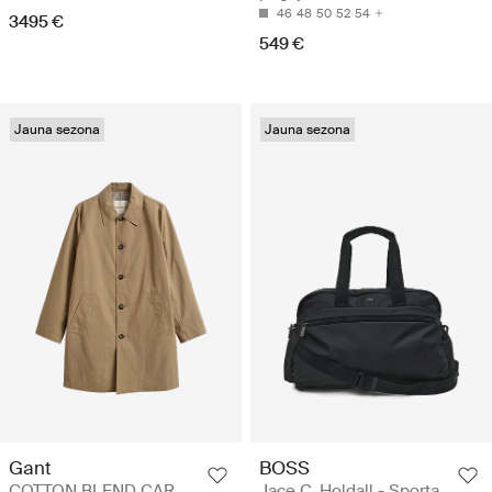
46
48
50
52
54
3495 €
549 €
Jauna sezona
Jauna sezona
Gant
BOSS
COTTON BLEND CAR
Jace C_Holdall - Sporta