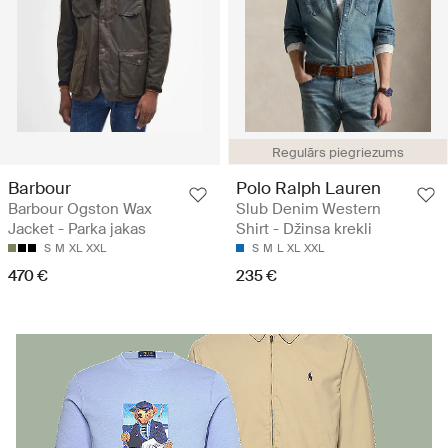
Regulārs piegriezums
Barbour
Polo Ralph Lauren
Barbour Ogston Wax
Slub Denim Western
Jacket - Parka jakas
Shirt - Džinsa krekli
S
M
XL
XXL
S
M
L
XL
XXL
470 €
235 €