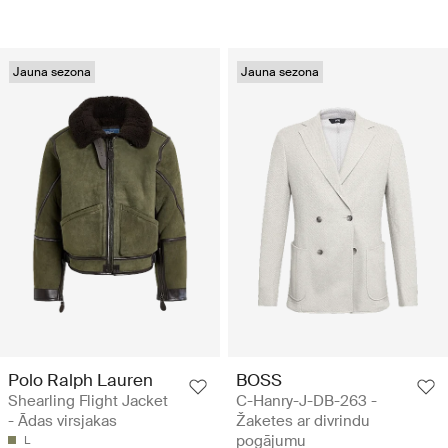
Jauna sezona
Jauna sezona
Polo Ralph Lauren
BOSS
Shearling Flight Jacket
C-Hanry-J-DB-263 -
- Ādas virsjakas
Žaketes ar divrindu
pogājumu
L