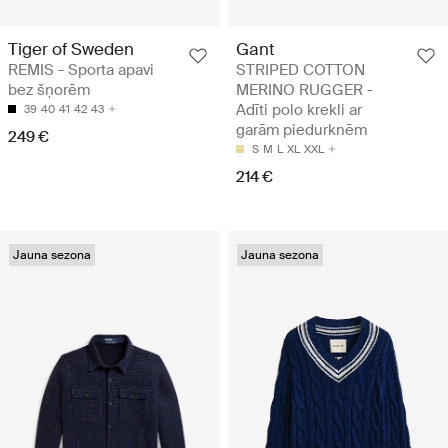
Tiger of Sweden
Gant
REMIS - Sporta apavi
STRIPED COTTON
bez šņorēm
MERINO RUGGER -
Adīti polo krekli ar
39
40
41
42
43
garām piedurknēm
249 €
S
M
L
XL
XXL
214 €
Jauna sezona
Jauna sezona