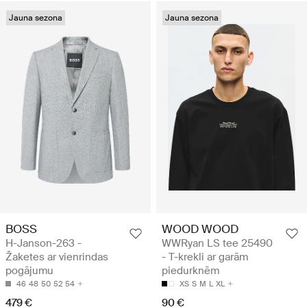
Jauna sezona
Jauna sezona
BOSS
WOOD WOOD
H-Janson-263 -
WWRyan LS tee 25490
Žaketes ar vienrindas
- T-krekli ar garām
pogājumu
piedurknēm
46
48
50
52
54
XS
S
M
L
XL
479 €
90 €