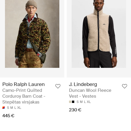
Polo Ralph Lauren
J. Lindeberg
Camo-Print Quilted
Duncan Wool Fleece
Corduroy Barn Coat -
Vest - Vestes
Stepētas virsjakas
S
M
L
XL
S
M
L
XL
230 €
445 €