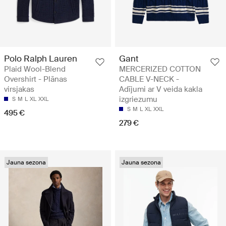
Polo Ralph Lauren
Gant
Plaid Wool-Blend
MERCERIZED COTTON
Overshirt - Plānas
CABLE V-NECK -
virsjakas
Adījumi ar V veida kakla
izgriezumu
S
M
L
XL
XXL
S
M
L
XL
XXL
495 €
279 €
Jauna sezona
Jauna sezona