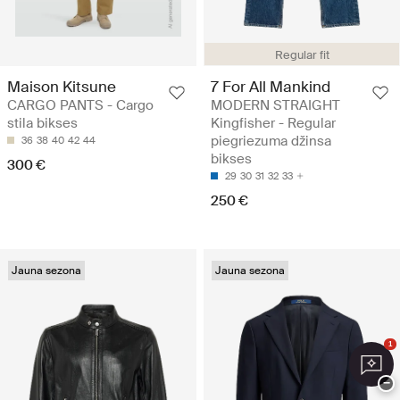
Regular fit
Maison Kitsune
7 For All Mankind
CARGO PANTS - Cargo
MODERN STRAIGHT
stila bikses
Kingfisher - Regular
piegriezuma džinsa
36
38
40
42
44
bikses
300 €
29
30
31
32
33
250 €
Jauna sezona
Jauna sezona
1
−