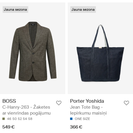
Jauna sezona
Jauna sezona
BOSS
Porter Yoshida
C-Hanry-263 - Žaketes
Jean Tote Bag -
ar vienrindas pogājumu
Iepirkumu maisiņi
46
50
52
54
58
ONE SIZE
549 €
366 €