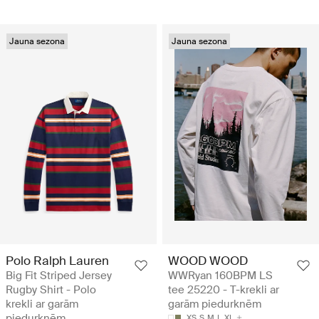
Jauna sezona
Jauna sezona
Polo Ralph Lauren
WOOD WOOD
Big Fit Striped Jersey
WWRyan 160BPM LS
Rugby Shirt - Polo
tee 25220 - T-krekli ar
krekli ar garām
garām piedurknēm
piedurknēm
XS
S
M
L
XL