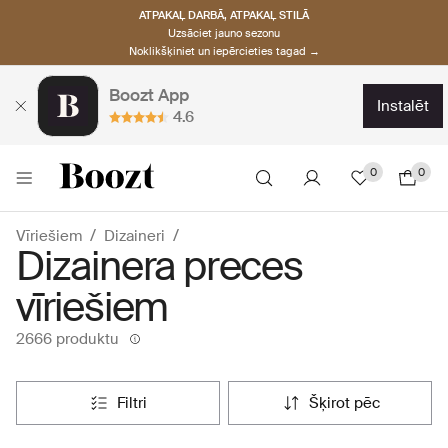
ATPAKAĻ DARBĀ, ATPAKAĻ STILĀ
Uzsāciet jauno sezonu
Noklikšķiniet un iepērcieties tagad →
Boozt App
instalēt
4.6
0
0
Vīriešiem
Dizaineri
Dizainera preces
vīriešiem
2666 produktu
filtri
šķirot pēc