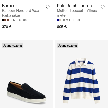
Barbour
Polo Ralph Lauren
Barbour Hereford Wax -
Melton Topcoat - Vilnas
Parka jakas
mēteļi
S
M
L
XL
XXL
S
M
L
XL
XXL
370 €
695 €
Jauna sezona
Jauna sezona