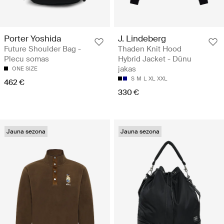
Porter Yoshida
J. Lindeberg
Future Shoulder Bag -
Thaden Knit Hood
Plecu somas
Hybrid Jacket - Dūnu
jakas
ONE SIZE
S
M
L
XL
XXL
462 €
330 €
Jauna sezona
Jauna sezona