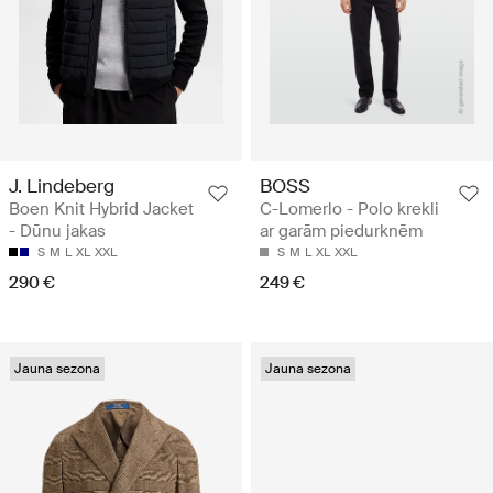
J. Lindeberg
BOSS
Boen Knit Hybrid Jacket
C-Lomerlo - Polo krekli
- Dūnu jakas
ar garām piedurknēm
S
M
L
XL
XXL
S
M
L
XL
XXL
290 €
249 €
Jauna sezona
Jauna sezona