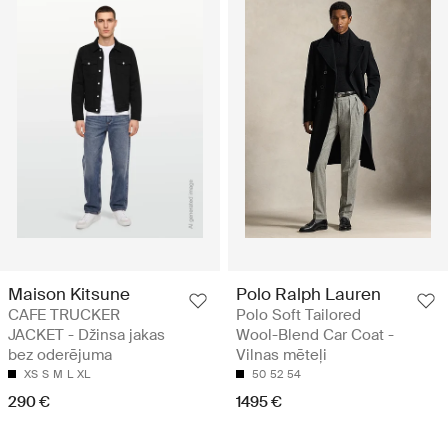
Maison Kitsune
Polo Ralph Lauren
CAFE TRUCKER
Polo Soft Tailored
JACKET - Džinsa jakas
Wool-Blend Car Coat -
bez oderējuma
Vilnas mēteļi
XS
S
M
L
XL
50
52
54
290 €
1495 €