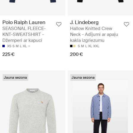
Polo Ralph Lauren
J. Lindeberg
SEASONAL FLEECE-
Hallow Knitted Crew
KNT-SWEATSHIRT -
Neck - Adījumi ar apaļu
Džemperi ar kapuci
kakla izgriezumu
XS
S
M
L
XL
S
M
L
XL
XXL
225 €
200 €
Jauna sezona
Jauna sezona