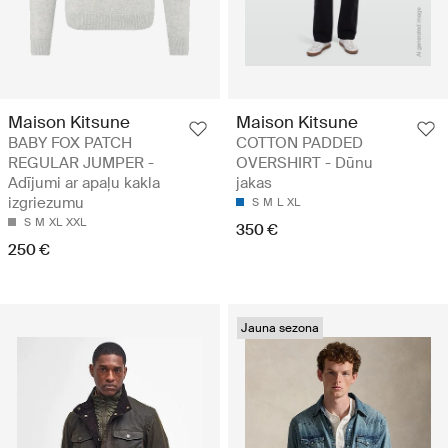
Maison Kitsune
Maison Kitsune
BABY FOX PATCH
COTTON PADDED
REGULAR JUMPER -
OVERSHIRT - Dūnu
Adījumi ar apaļu kakla
jakas
izgriezumu
S
M
L
XL
S
M
XL
XXL
350 €
250 €
Jauna sezona