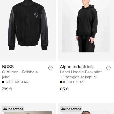
BOSS
Alpha Industries
C-Mileon - Beisbola
Label Hoodie Backprint
jaka
- Džemperi ar kapuci
48
50
52
54
56
S
M
L
XL
XXL
799 €
85 €
Jauna sezona
Jauna sezona