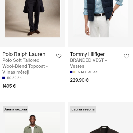
Polo Ralph Lauren
Tommy Hilfiger
Polo Soft Tailored
BRANDED VEST -
Wool-Blend Topcoat -
Vestes
Vilnas mēteļi
S
M
L
XL
XXL
50
52
54
229.90 €
1495 €
Jauna sezona
Jauna sezona