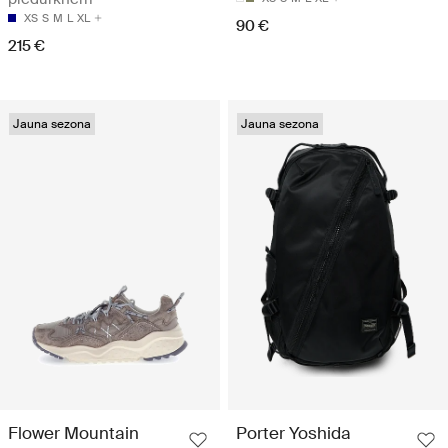
XS
S
M
L
XL
90 €
215 €
Jauna sezona
Jauna sezona
Flower Mountain
Porter Yoshida