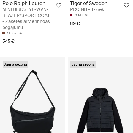
Polo Ralph Lauren
Tiger of Sweden
MINI BIRDSEYE-WVN-
PRO NB - T-krekli
BLAZER/SPORT COAT
S
M
L
XL
- Žaketes ar vienrindas
89 €
pogājumu
50
52
54
545 €
Jauna sezona
Jauna sezona