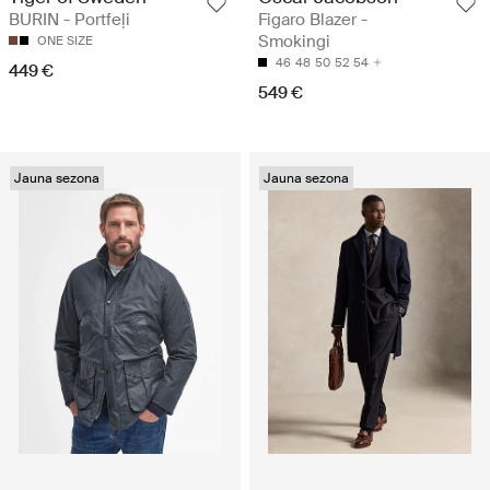
BURIN - Portfeļi
Figaro Blazer -
Smokingi
ONE SIZE
46
48
50
52
54
449 €
549 €
Jauna sezona
Jauna sezona