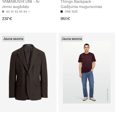
YAMABUSHI UNI - Ar
Things Backpack -
zemu augšdaļu
Gadījuma mugursomas
40
41
42
43
44
ONE SIZE
237 €
951 €
Jauna sezona
Jauna sezona