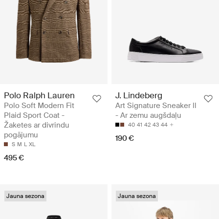
Polo Ralph Lauren
J. Lindeberg
Polo Soft Modern Fit
Art Signature Sneaker ll
Plaid Sport Coat -
- Ar zemu augšdaļu
Žaketes ar divrindu
40
41
42
43
44
pogājumu
190 €
S
M
L
XL
495 €
Jauna sezona
Jauna sezona