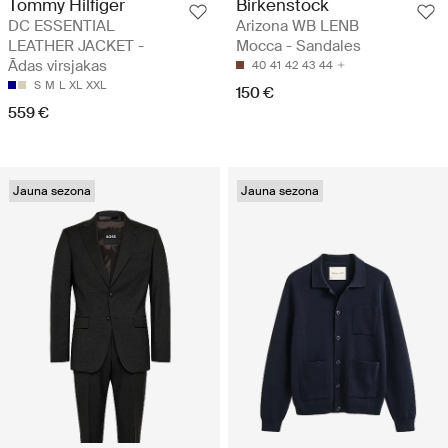
Tommy Hilfiger
Birkenstock
DC ESSENTIAL
Arizona WB LENB
LEATHER JACKET -
Mocca - Sandales
Ādas virsjakas
40
41
42
43
44
S
M
L
XL
XXL
150 €
559 €
Jauna sezona
Jauna sezona