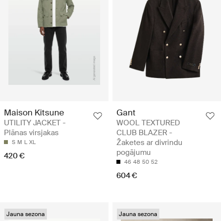
Maison Kitsune
Gant
UTILITY JACKET -
WOOL TEXTURED
Plānas virsjakas
CLUB BLAZER -
Žaketes ar divrindu
S
M
L
XL
pogājumu
420 €
46
48
50
52
604 €
Jauna sezona
Jauna sezona