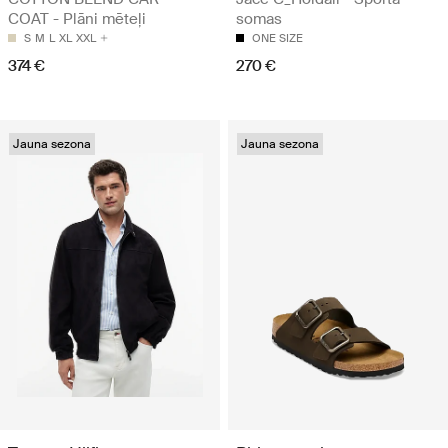
COAT - Plāni mēteļi
somas
S
M
L
XL
XXL
ONE SIZE
374 €
270 €
Jauna sezona
Jauna sezona