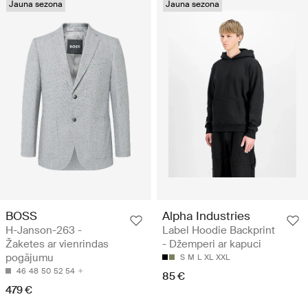
Jauna sezona
Jauna sezona
BOSS
Alpha Industries
H-Janson-263 -
Label Hoodie Backprint
Žaketes ar vienrindas
- Džemperi ar kapuci
pogājumu
S
M
L
XL
XXL
46
48
50
52
54
85 €
479 €