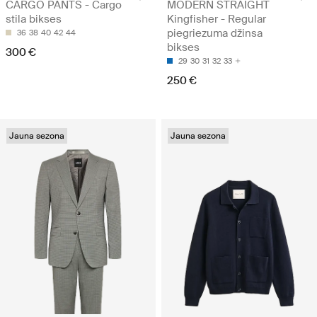
CARGO PANTS - Cargo
MODERN STRAIGHT
stila bikses
Kingfisher - Regular
piegriezuma džinsa
36
38
40
42
44
bikses
300 €
29
30
31
32
33
250 €
Jauna sezona
Jauna sezona