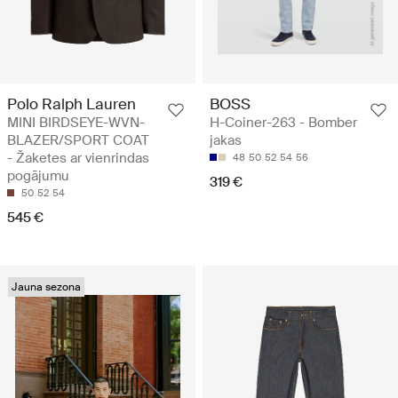
Polo Ralph Lauren
BOSS
MINI BIRDSEYE-WVN-
H-Coiner-263 - Bomber
BLAZER/SPORT COAT
jakas
- Žaketes ar vienrindas
48
50
52
54
56
pogājumu
319 €
50
52
54
545 €
Jauna sezona