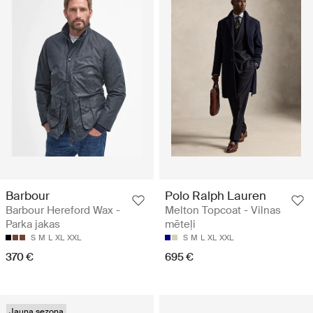
Barbour
Polo Ralph Lauren
Barbour Hereford Wax -
Melton Topcoat - Vilnas
Parka jakas
mēteļi
S
M
L
XL
XXL
S
M
L
XL
XXL
370 €
695 €
Jauna sezona