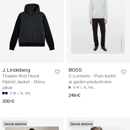
J. Lindeberg
BOSS
Thaden Knit Hood
C-Lomerlo - Polo krekli
Hybrid Jacket - Dūnu
ar garām piedurknēm
jakas
S
M
L
XL
XXL
S
M
L
XL
XXL
249 €
330 €
Jauna sezona
Jauna sezona