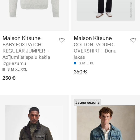
Maison Kitsune
Maison Kitsune
BABY FOX PATCH
COTTON PADDED
REGULAR JUMPER -
OVERSHIRT - Dūnu
Adījumi ar apaļu kakla
jakas
izgriezumu
S
M
L
XL
S
M
XL
XXL
350 €
250 €
Jauna sezona