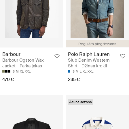
Regulārs piegriezums
Barbour
Polo Ralph Lauren
Barbour Ogston Wax
Slub Denim Western
Jacket - Parka jakas
Shirt - Džinsa krekli
S
M
XL
XXL
S
M
L
XL
XXL
470 €
235 €
Jauna sezona