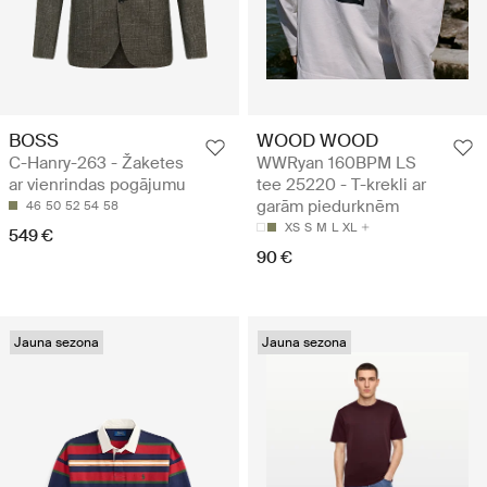
BOSS
WOOD WOOD
C-Hanry-263 - Žaketes
WWRyan 160BPM LS
ar vienrindas pogājumu
tee 25220 - T-krekli ar
garām piedurknēm
46
50
52
54
58
XS
S
M
L
XL
549 €
90 €
Jauna sezona
Jauna sezona