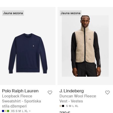
Jauna sezona
Jauna sezona
Polo Ralph Lauren
J. Lindeberg
Loopback Fleece
Duncan Wool Fleece
Sweatshirt - Sportiska
Vest - Vestes
stila džemperi
S
M
L
XL
XS
S
M
L
XL
230 €