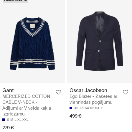
Gant
Oscar Jacobson
MERCERIZED COTTON
Ego Blazer - Žaketes ar
CABLE V-NECK -
vienrindas pogājumu
Adījumi ar V veida kakla
46
48
50
52
54
izgriezumu
499 €
S
M
L
XL
XXL
279 €