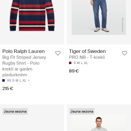
Polo Ralph Lauren
Tiger of Sweden
Big Fit Striped Jersey
PRO NB - T-krekli
Rugby Shirt - Polo
S
M
L
XL
krekli ar garām
89 €
piedurknēm
XS
S
M
L
XL
215 €
Jauna sezona
Jauna sezona