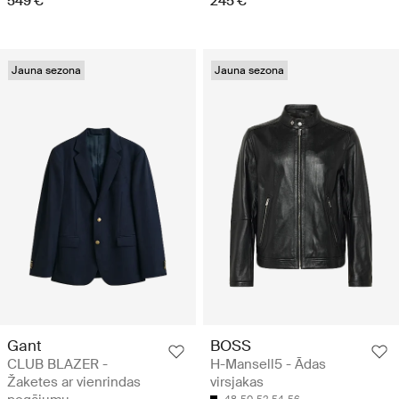
549 €
245 €
Jauna sezona
Jauna sezona
Gant
BOSS
CLUB BLAZER -
H-Mansell5 - Ādas
Žaketes ar vienrindas
virsjakas
48
50
52
54
56