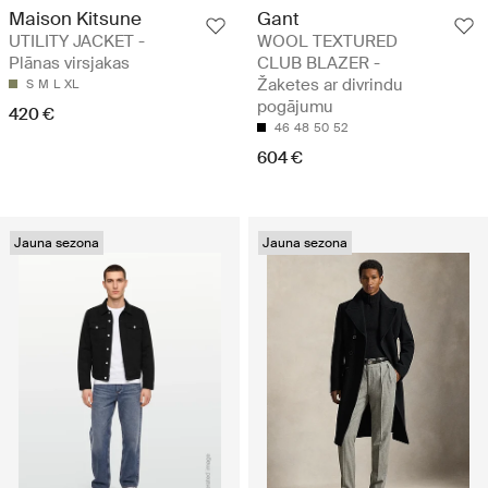
Maison Kitsune
Gant
UTILITY JACKET -
WOOL TEXTURED
Plānas virsjakas
CLUB BLAZER -
Žaketes ar divrindu
S
M
L
XL
pogājumu
420 €
46
48
50
52
604 €
Jauna sezona
Jauna sezona