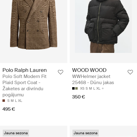
Polo Ralph Lauren
WOOD WOOD
Polo Soft Modern Fit
WWHelmer jacket
Plaid Sport Coat -
25468 - Dūnu jakas
Žaketes ar divrindu
XS
S
M
L
XL
pogājumu
350 €
S
M
L
XL
495 €
Jauna sezona
Jauna sezona