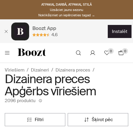
ATPAKAĻ DARBĀ, ATPAKAĻ STILĀ
Uzsāciet jauno sezonu
Noklikšķiniet un iepērcieties tagad →
Boozt App
instalēt
4.6
0
0
Vīriešiem
Dizaineri
Dizainera preces
Dizainera preces
Apģērbs vīriešiem
2096 produktu
filtri
šķirot pēc