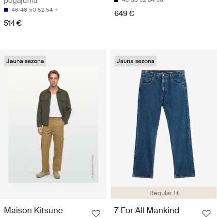
pogājumu
46
48
50
52
54
649 €
514 €
Jauna sezona
Jauna sezona
Regular fit
Maison Kitsune
7 For All Mankind