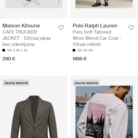
Maison Kitsune
Polo Ralph Lauren
CAFE TRUCKER
Polo Soft Tailored
JACKET - Džinsa jakas
Wool-Blend Car Coat -
bez oderējuma
Vilnas mēteļi
XS
S
M
L
XL
50
52
54
290 €
1495 €
Jauna sezona
Jauna sezona