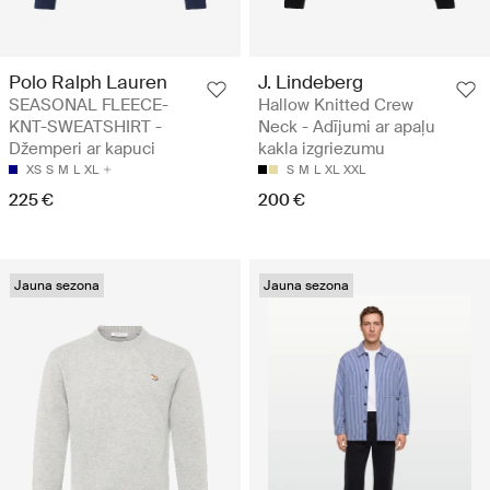
Polo Ralph Lauren
J. Lindeberg
SEASONAL FLEECE-
Hallow Knitted Crew
KNT-SWEATSHIRT -
Neck - Adījumi ar apaļu
Džemperi ar kapuci
kakla izgriezumu
XS
S
M
L
XL
S
M
L
XL
XXL
225 €
200 €
Jauna sezona
Jauna sezona