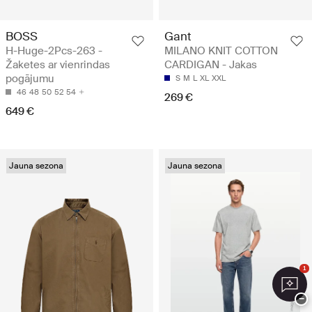
BOSS
Gant
H-Huge-2Pcs-263 -
MILANO KNIT COTTON
Žaketes ar vienrindas
CARDIGAN - Jakas
pogājumu
S
M
L
XL
XXL
46
48
50
52
54
269 €
649 €
Jauna sezona
Jauna sezona
1
−