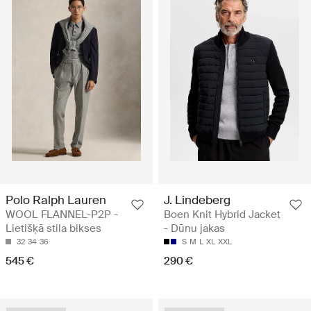
Polo Ralph Lauren
J. Lindeberg
WOOL FLANNEL-P2P -
Boen Knit Hybrid Jacket
Lietišķā stila bikses
- Dūnu jakas
32
34
36
S
M
L
XL
XXL
545 €
290 €