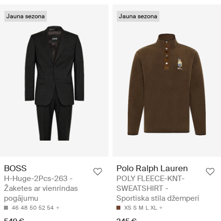
Jauna sezona
Jauna sezona
BOSS
Polo Ralph Lauren
H-Huge-2Pcs-263 -
POLY FLEECE-KNT-
Žaketes ar vienrindas
SWEATSHIRT -
pogājumu
Sportiska stila džemperi
46
48
50
52
54
XS
S
M
L
XL