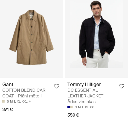
Gant
Tommy Hilfiger
COTTON BLEND CAR
DC ESSENTIAL
COAT - Plāni mēteļi
LEATHER JACKET -
Ādas virsjakas
S
M
L
XL
XXL
S
M
L
XL
XXL
374 €
559 €