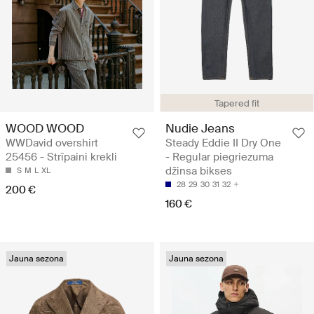
Tapered fit
WOOD WOOD
Nudie Jeans
WWDavid overshirt
Steady Eddie II Dry One
25456 - Strīpaini krekli
- Regular piegriezuma
džinsa bikses
S
M
L
XL
28
29
30
31
32
200 €
160 €
Jauna sezona
Jauna sezona