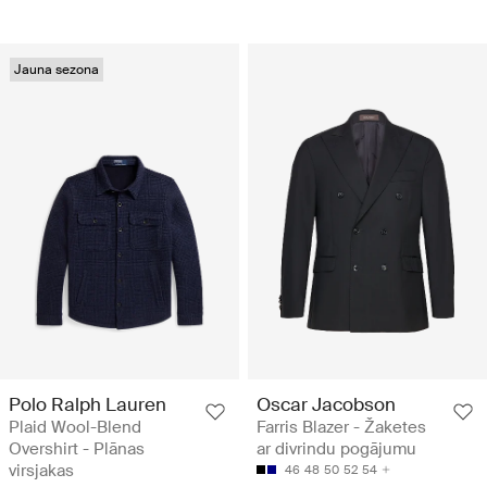
Jauna sezona
Polo Ralph Lauren
Oscar Jacobson
Plaid Wool-Blend
Farris Blazer - Žaketes
Overshirt - Plānas
ar divrindu pogājumu
virsjakas
46
48
50
52
54