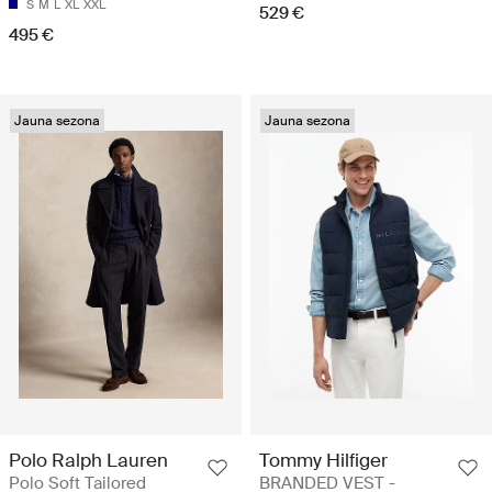
S
M
L
XL
XXL
529 €
495 €
Jauna sezona
Jauna sezona
Polo Ralph Lauren
Tommy Hilfiger
Polo Soft Tailored
BRANDED VEST -