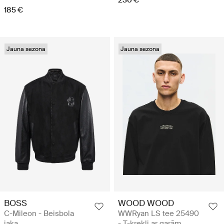
185 €
Jauna sezona
Jauna sezona
BOSS
WOOD WOOD
C-Mileon - Beisbola
WWRyan LS tee 25490
jaka
- T-krekli ar garām