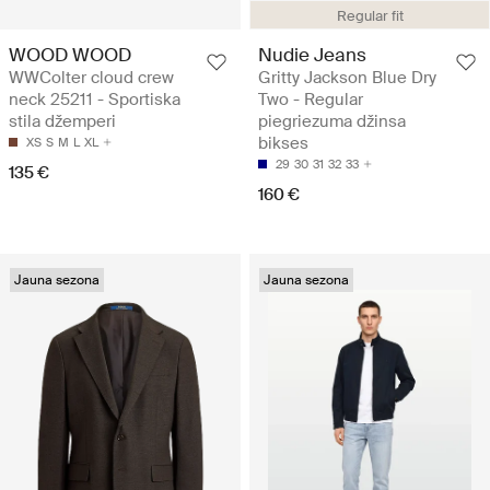
Regular fit
WOOD WOOD
Nudie Jeans
WWColter cloud crew
Gritty Jackson Blue Dry
neck 25211 - Sportiska
Two - Regular
stila džemperi
piegriezuma džinsa
bikses
XS
S
M
L
XL
29
30
31
32
33
135 €
160 €
Jauna sezona
Jauna sezona