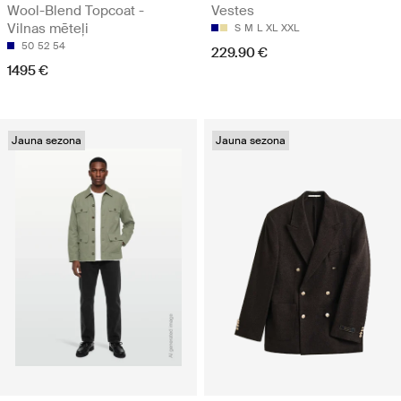
Wool-Blend Topcoat -
Vestes
Vilnas mēteļi
S
M
L
XL
XXL
50
52
54
229.90 €
1495 €
Jauna sezona
Jauna sezona