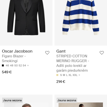
Oscar Jacobson
Gant
Figaro Blazer -
STRIPED COTTON
Smokingi
MERINO RUGGER -
Adīti polo krekli ar
46
48
50
52
54
garām piedurknēm
549 €
S
M
L
XL
XXL
214 €
Jauna sezona
Jauna sezona