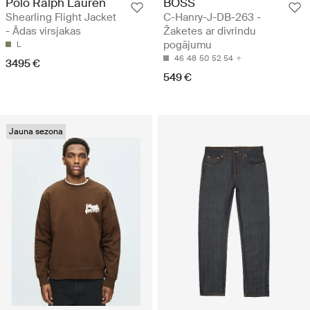
Polo Ralph Lauren
BOSS
Shearling Flight Jacket
C-Hanry-J-DB-263 -
- Ādas virsjakas
Žaketes ar divrindu
pogājumu
L
46
48
50
52
54
3495 €
549 €
Jauna sezona