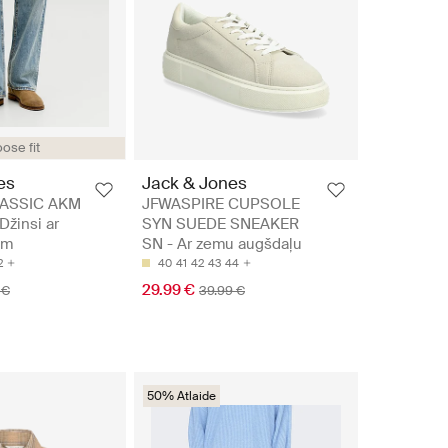
ose fit
es
Jack & Jones
LASSIC AKM
JFWASPIRE CUPSOLE
žinsi ar
SYN SUEDE SNEAKER
em
SN - Ar zemu augšdaļu
2
40
41
42
43
44
29.99 €
 €
39.99 €
50% Atlaide