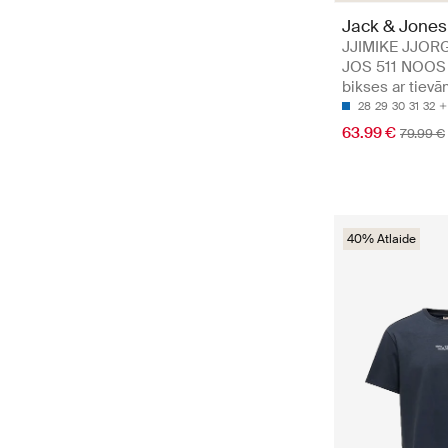
Jack & Jones
JJIMIKE JJOR
JOS 511 NOOS 
bikses ar tiev
28
29
30
31
32
63.99 €
79.99 €
40% Atlaide