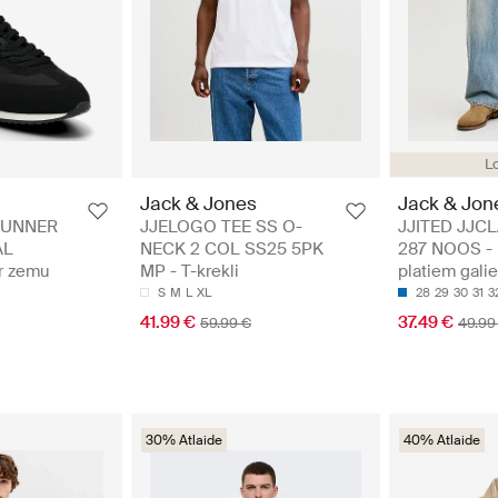
Lo
Jack & Jones
Jack & Jon
RUNNER
JJELOGO TEE SS O-
JJITED JJC
AL
NECK 2 COL SS25 5PK
287 NOOS - D
r zemu
MP - T-krekli
platiem gali
S
M
L
XL
28
29
30
31
3
41.99 €
37.49 €
59.99 €
49.99
30% Atlaide
40% Atlaide