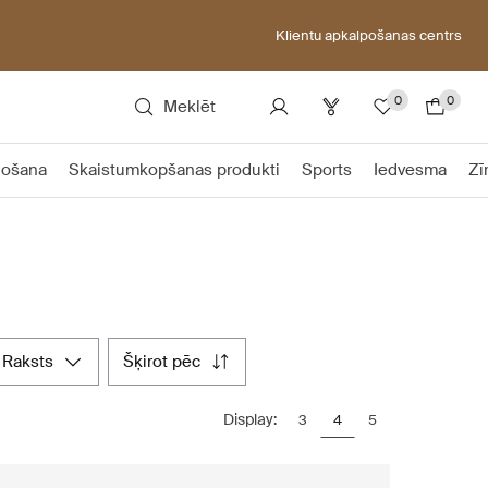
Klientu apkalpošanas centrs
0
0
Meklēt
ļošana
Skaistumkopšanas produkti
Sports
Iedvesma
Zī
raksts
šķirot pēc
Display:
3
4
5