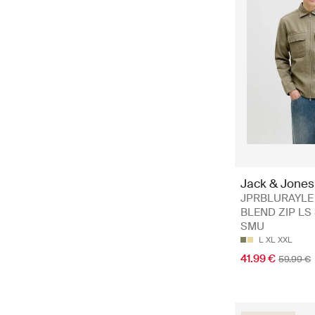
Jack & Jones
JPRBLURAYLE
BLEND ZIP LS
SMU
L
XL
XXL
41.99 €
59.99 €