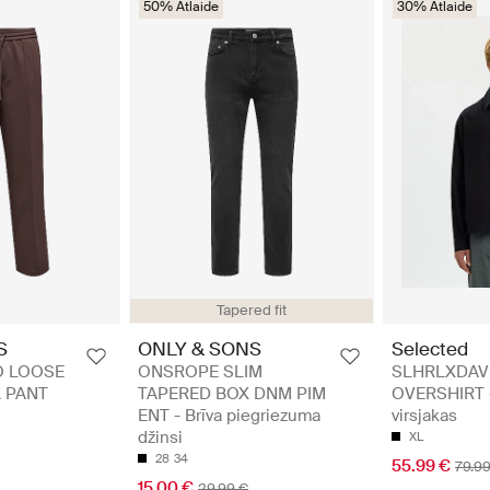
50% Atlaide
30% Atlaide
Tapered fit
S
ONLY & SONS
Selected
O LOOSE
ONSROPE SLIM
SLHRLXDAVI
 PANT
TAPERED BOX DNM PIM
OVERSHIRT -
ENT - Brīva piegriezuma
virsjakas
džinsi
XL
28
34
55.99 €
79.9
15.00 €
29.99 €