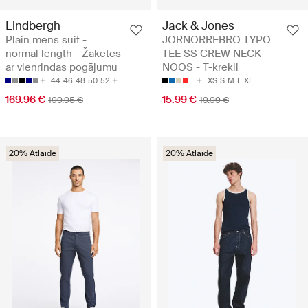
Lindbergh
Jack & Jones
Plain mens suit -
JORNORREBRO TYPO
normal length - Žaketes
TEE SS CREW NECK
ar vienrindas pogājumu
NOOS - T-krekli
44
46
48
50
52
XS
S
M
L
XL
169.96 €
15.99 €
199.95 €
19.99 €
20% Atlaide
20% Atlaide