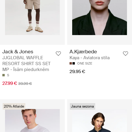
Jack & Jones
A.Kjærbede
JJGLOBAL WAFFLE
Kaya - Aviatora stila
RESORT SHIRT SS SET
ONE SIZE
MP - Īsām piedurknēm
29.95 €
S
27.99 €
39.99 €
20% Atlaide
Jauna sezona