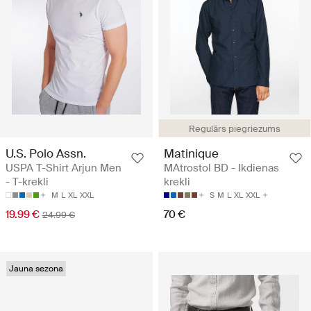
Regulārs piegriezums
U.S. Polo Assn.
Matinique
USPA T-Shirt Arjun Men
MAtrostol BD - Ikdienas
- T-krekli
krekli
M
L
XL
XXL
S
M
L
XL
XXL
19.99 €
70 €
24.99 €
Jauna sezona