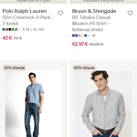
Iepakojumā 3 gab.
Regulārs piegriezums
Polo Ralph Lauren
Bruun & Stengade
Slim Crewneck 3-Pack -
BS Tahaka Casual
T-krekli
Modern Fit Shirt -
Ikdienas krekli
S
M
L
XL
XXL
M
42 €
70 €
62.97 €
89.95 €
25% Atlaide
40% Atlaide