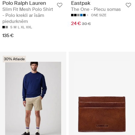
Polo Ralph Lauren
Eastpak
Slim Fit Mesh Polo Shirt
The One - Plecu somas
- Polo krekli ar īsām
ONE SIZE
piedurknēm
24 €
30 €
S
M
L
XL
XXL
135 €
30% Atlaide