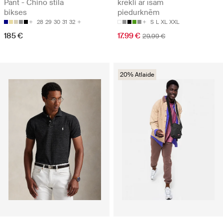
Pant - Chino stila
krekli ar īsām
bikses
piedurknēm
28
29
30
31
32
S
L
XL
XXL
185 €
17.99 €
29.99 €
20% Atlaide