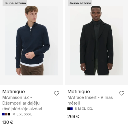
Jauna sezona
Jauna sezona
Matinique
Matinique
MAmason SZ -
MAtrace Insert - Vilnas
Džemperi ar daļēju
mēteļi
rāvējslēdzēja aizdari
S
M
XL
XXL
M
L
XL
XXXL
269 €
130 €