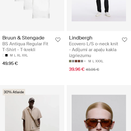
Bruun & Stengade
Lindbergh
BS Antiqua Regular Fit
Ecovero L/S o-neck knit
T-Shirt - T-krekli
- Adījumi ar apaļu kakla
izgriezumu
M
L
XL
XXL
M
L
XXXL
49.95 €
39.96 €
49.95 €
30% Atlaide