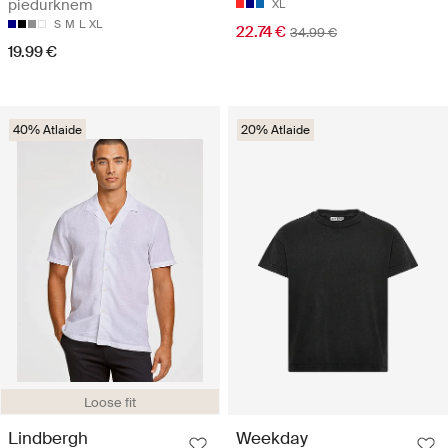
piedurknēm
XL
S
M
L
XL
22.74 €
34.99 €
19.99 €
40% Atlaide
20% Atlaide
Loose fit
Lindbergh
Weekday