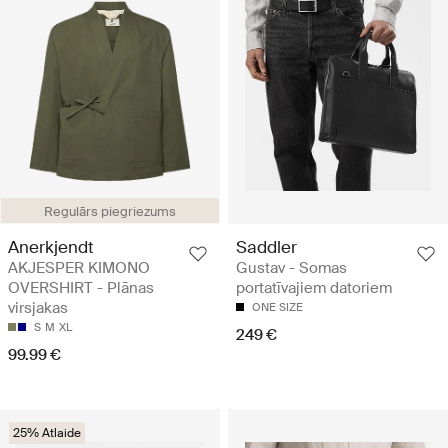
Regulārs piegriezums
Anerkjendt
Saddler
AKJESPER KIMONO
Gustav - Somas
OVERSHIRT - Plānas
portatīvajiem datoriem
virsjakas
ONE SIZE
S
M
XL
249 €
99.99 €
25% Atlaide