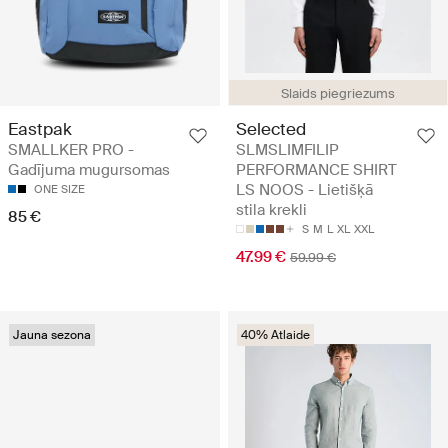
Slaids piegriezums
Eastpak
Selected
SMALLKER PRO -
SLMSLIMFILIP
Gadījuma mugursomas
PERFORMANCE SHIRT
LS NOOS - Lietišķā
ONE SIZE
stila krekli
85 €
S
M
L
XL
XXL
47.99 €
59.99 €
Jauna sezona
40% Atlaide