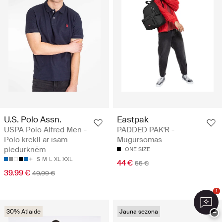
U.S. Polo Assn.
Eastpak
USPA Polo Alfred Men -
PADDED PAK'R -
Polo krekli ar īsām
Mugursomas
piedurknēm
ONE SIZE
S
M
L
XL
XXL
44 €
55 €
39.99 €
49.99 €
1
30% Atlaide
Jauna sezona
−