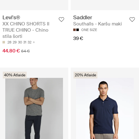
Levi's®
Saddler
XX CHINO SHORTS II
Southalls - Karšu maki
TRUE CHINO - Chino
ONE SIZE
stila šorti
39 €
28
29
30
31
32
44.80 €
64 €
40% Atlaide
20% Atlaide