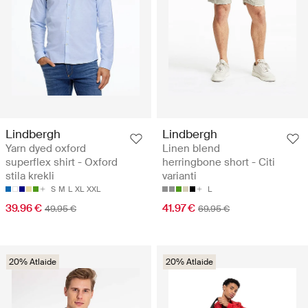
Lindbergh
Lindbergh
Yarn dyed oxford
Linen blend
superflex shirt - Oxford
herringbone short - Citi
stila krekli
varianti
S
M
L
XL
XXL
L
39.96 €
41.97 €
49.95 €
69.95 €
20% Atlaide
20% Atlaide