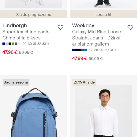
Slaids piegriezums
Loose fit
Lindbergh
Weekday
Superflex chino pants -
Galaxy Mid Rise Loose
Chino stila bikses
Straight Jeans - Džinsi
ar platiem galiem
29
30
31
32
33
27
28
29
30
31
47.96 €
59.95 €
47.99 €
59.99 €
Jauna sezona
20% Atlaide