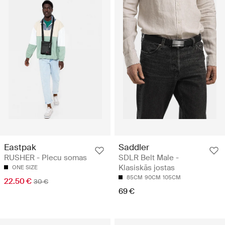
Eastpak
Saddler
RUSHER - Plecu somas
SDLR Belt Male -
Klasiskās jostas
ONE SIZE
85CM
90CM
105CM
22.50 €
30 €
69 €