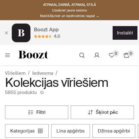
ATPAKAĻ DARBĀ, ATPAKAĻ STILĀ
Uzsāciet jauno sezonu
Noklikšķiniet un iepērcieties tagad →
Boozt App
instalēt
4.6
0
0
Vīriešiem
Iedvesma
Kolekcijas vīriešiem
5855 produktu
filtri
šķirot pēc
kategorijas
lina apģērbs
džinsa apģērbi