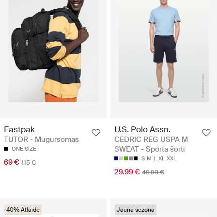
Eastpak
U.S. Polo Assn.
TUTOR - Mugursomas
CEDRIC REG USPA M
SWEAT - Sporta šorti
ONE SIZE
S
M
L
XL
XXL
69 €
115 €
29.99 €
49.99 €
40% Atlaide
Jauna sezona