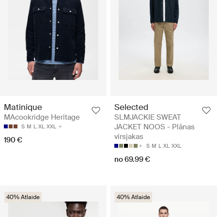
Matinique
Selected
MAcookridge Heritage
SLMJACKIE SWEAT
JACKET NOOS - Plānas
S
M
L
XL
XXL
virsjakas
190 €
S
M
L
XL
XXL
no 69.99 €
40% Atlaide
40% Atlaide