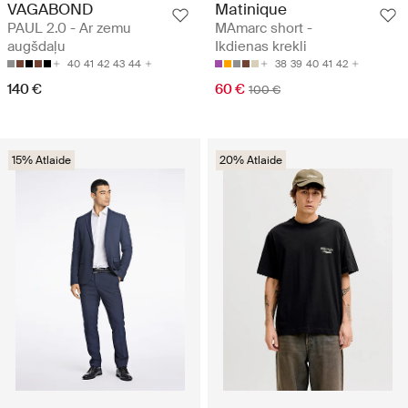
VAGABOND
Matinique
PAUL 2.0 - Ar zemu
MAmarc short -
augšdaļu
Ikdienas krekli
40
41
42
43
44
38
39
40
41
42
140 €
60 €
100 €
15% Atlaide
20% Atlaide