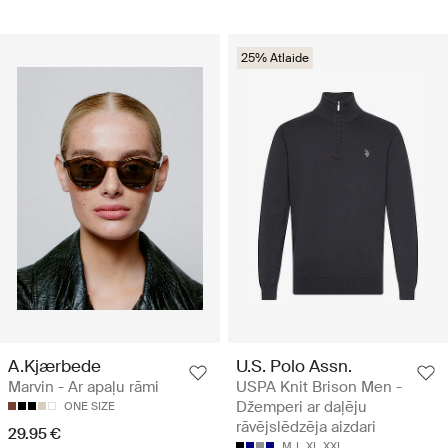
25% Atlaide
A.Kjærbede
U.S. Polo Assn.
Marvin - Ar apaļu rāmi
USPA Knit Brison Men -
Džemperi ar daļēju
ONE SIZE
rāvējslēdzēja aizdari
29.95 €
M
L
XL
XXL