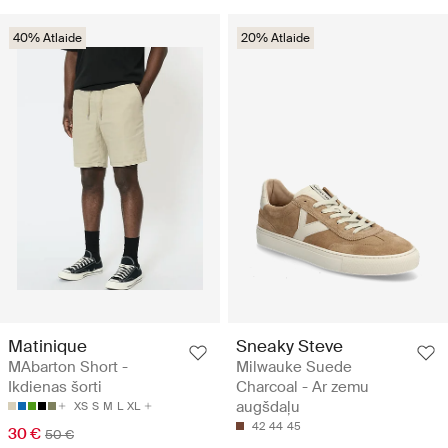
40% Atlaide
20% Atlaide
Matinique
Sneaky Steve
MAbarton Short -
Milwauke Suede
Ikdienas šorti
Charcoal - Ar zemu
augšdaļu
XS
S
M
L
XL
42
44
45
30 €
50 €