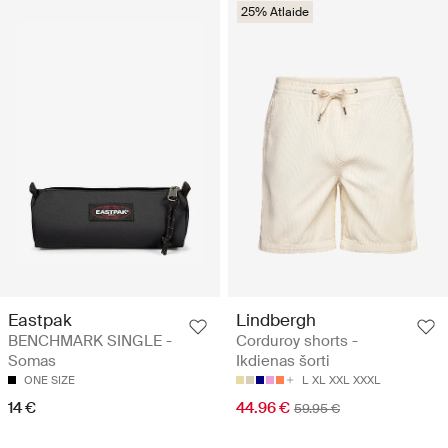
25% Atlaide
Eastpak
Lindbergh
BENCHMARK SINGLE -
Corduroy shorts -
Somas
Ikdienas šorti
ONE SIZE
L
XL
XXL
XXXL
14 €
44.96 €
59.95 €