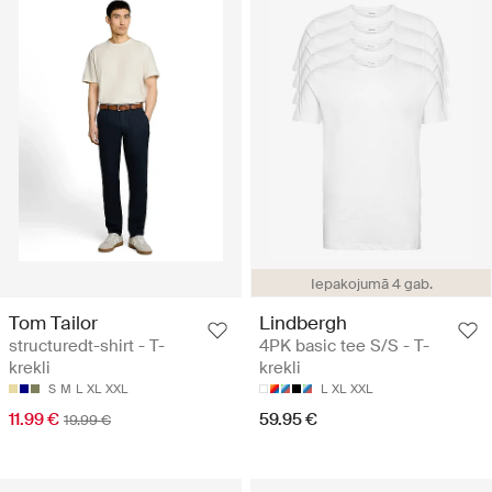
Iepakojumā 4 gab.
Tom Tailor
Lindbergh
structuredt-shirt - T-
4PK basic tee S/S - T-
krekli
krekli
S
M
L
XL
XXL
L
XL
XXL
11.99 €
59.95 €
19.99 €