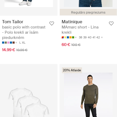
Regulārs piegriezums
Tom Tailor
Matinique
basic polo with contrast
MAmarc short - Lina
- Polo krekli ar īsām
krekli
piedurknēm
38
39
40
41
42
L
XL
60 €
100 €
14.99 €
19.99 €
20% Atlaide