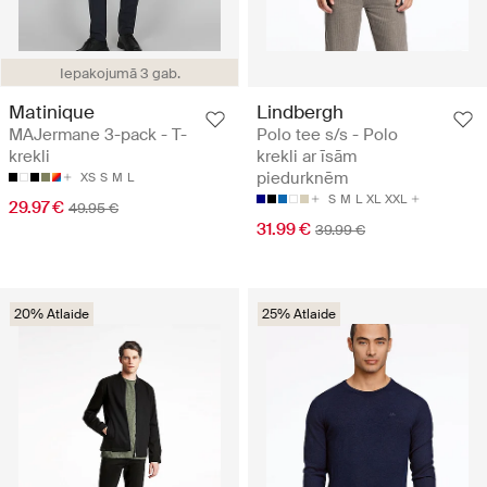
Iepakojumā 3 gab.
Matinique
Lindbergh
MAJermane 3-pack - T-
Polo tee s/s - Polo
krekli
krekli ar īsām
piedurknēm
XS
S
M
L
S
M
L
XL
XXL
29.97 €
49.95 €
31.99 €
39.99 €
20% Atlaide
25% Atlaide