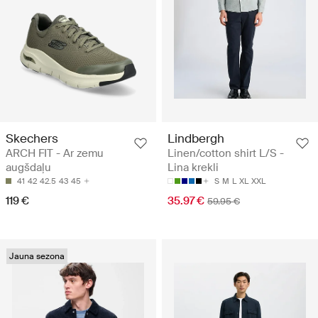
Skechers
Lindbergh
ARCH FIT - Ar zemu
Linen/cotton shirt L/S -
augšdaļu
Lina krekli
41
42
42.5
43
45
S
M
L
XL
XXL
119 €
35.97 €
59.95 €
Jauna sezona