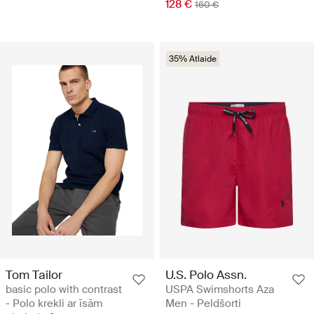
128 €
160 €
35% Atlaide
Tom Tailor
U.S. Polo Assn.
basic polo with contrast
USPA Swimshorts Aza
- Polo krekli ar īsām
Men - Peldšorti