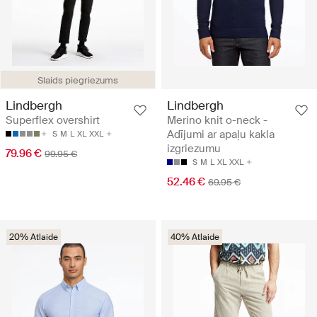
Slaids piegriezums
Lindbergh
Lindbergh
Superflex overshirt
Merino knit o-neck -
Adījumi ar apaļu kakla
S
M
L
XL
XXL
izgriezumu
79.96 €
99.95 €
S
M
L
XL
XXL
52.46 €
69.95 €
20% Atlaide
40% Atlaide