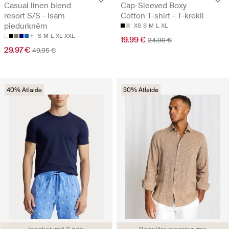
Casual linen blend
Cap-Sleeved Boxy
resort S/S - Īsām
Cotton T-shirt - T-krekli
piedurknēm
XS
S
M
L
XL
S
M
L
XL
XXL
19.99 €
24.99 €
29.97 €
49.95 €
40% Atlaide
30% Atlaide