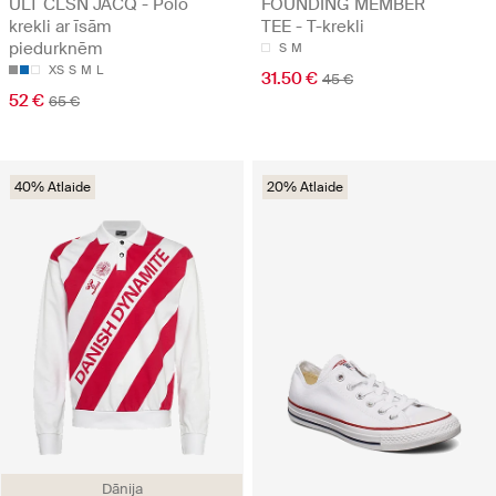
ULT CLSN JACQ - Polo
FOUNDING MEMBER
krekli ar īsām
TEE - T-krekli
piedurknēm
S
M
XS
S
M
L
31.50 €
45 €
52 €
65 €
40% Atlaide
20% Atlaide
Dānija