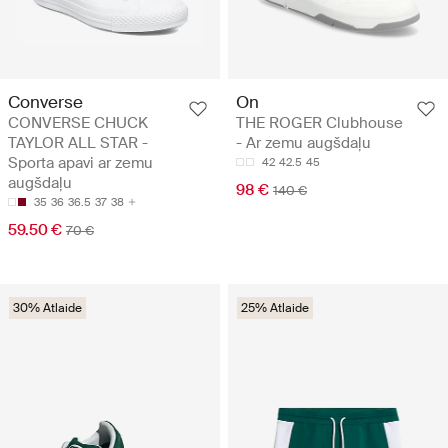
Converse
On
CONVERSE CHUCK
THE ROGER Clubhouse
TAYLOR ALL STAR -
- Ar zemu augšdaļu
Sporta apavi ar zemu
42
42.5
45
augšdaļu
98 €
140 €
35
36
36.5
37
38
59.50 €
70 €
30% Atlaide
25% Atlaide