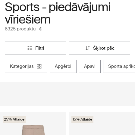
Sports - piedāvājumi
vīriešiem
6325 produktu
filtri
šķirot pēc
kategorijas
apģērbi
apavi
sporta aprī
25% Atlaide
15% Atlaide