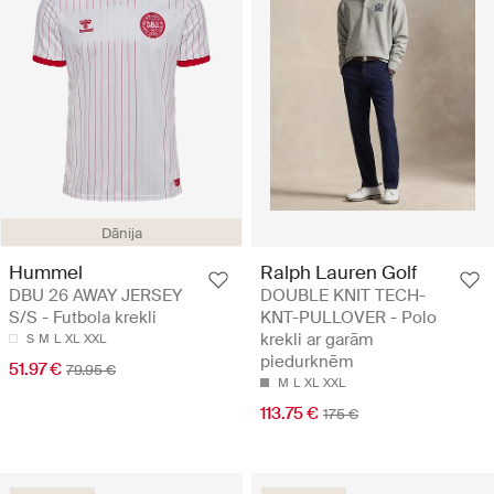
Dānija
Hummel
Ralph Lauren Golf
DBU 26 AWAY JERSEY
DOUBLE KNIT TECH-
S/S - Futbola krekli
KNT-PULLOVER - Polo
krekli ar garām
S
M
L
XL
XXL
piedurknēm
51.97 €
79.95 €
M
L
XL
XXL
113.75 €
175 €