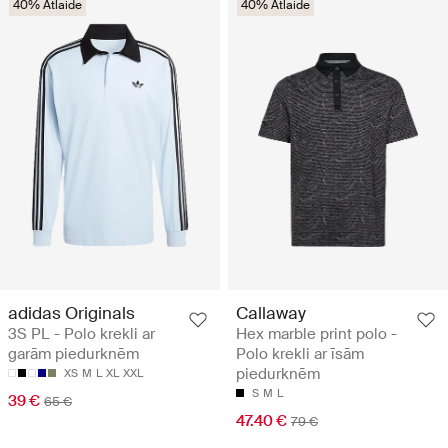
40% Atlaide
40% Atlaide
adidas Originals
Callaway
3S PL - Polo krekli ar
Hex marble print polo -
garām piedurknēm
Polo krekli ar īsām
piedurknēm
XS
M
L
XL
XXL
S
M
L
39 €
65 €
47.40 €
79 €