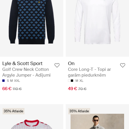
Lyle & Scott Sport
On
Golf Crew Neck Cotton
Core Long-T - Topi ar
Argyle Jumper - Adījumi
garām piedurknēm
S
M
XXL
M
XL
66 €
49 €
110 €
70 €
35% Atlaide
35% Atlaide