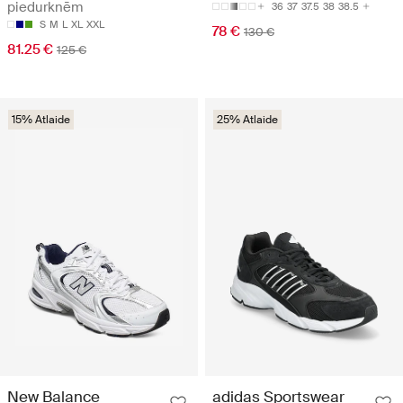
piedurknēm
36
37
37.5
38
38.5
S
M
L
XL
XXL
78 €
130 €
81.25 €
125 €
15% Atlaide
25% Atlaide
New Balance
adidas Sportswear