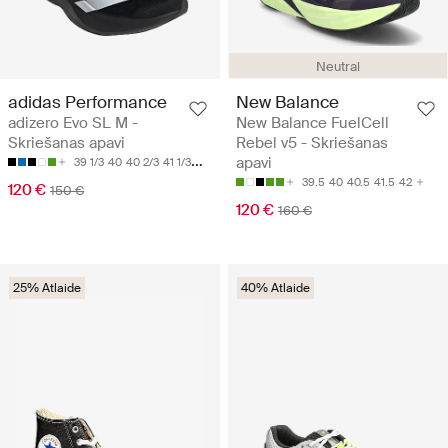
Neutral
adidas Performance
New Balance
adizero Evo SL M -
New Balance FuelCell
Skriešanas apavi
Rebel v5 - Skriešanas
apavi
39 1/3
40
40 2/3
41 1/3
42
39.5
40
40.5
41.5
42
120 €
150 €
120 €
160 €
25% Atlaide
40% Atlaide