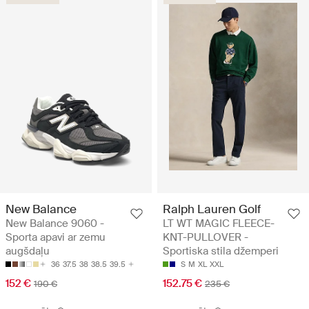
New Balance
Ralph Lauren Golf
New Balance 9060 -
LT WT MAGIC FLEECE-
Sporta apavi ar zemu
KNT-PULLOVER -
augšdaļu
Sportiska stila džemperi
36
37.5
38
38.5
39.5
S
M
XL
XXL
152 €
152.75 €
190 €
235 €