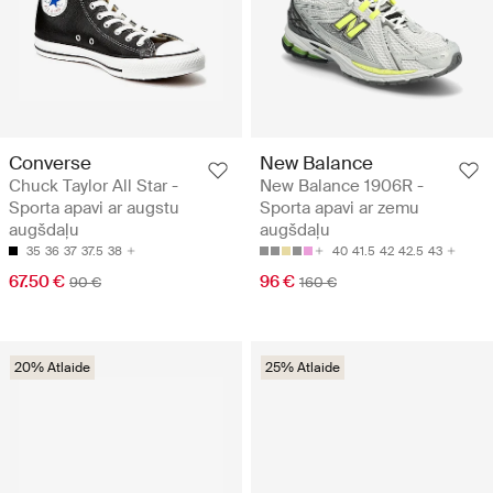
Converse
New Balance
Chuck Taylor All Star -
New Balance 1906R -
Sporta apavi ar augstu
Sporta apavi ar zemu
augšdaļu
augšdaļu
35
36
37
37.5
38
40
41.5
42
42.5
43
67.50 €
96 €
90 €
160 €
20% Atlaide
25% Atlaide