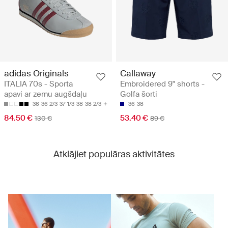
adidas Originals
Callaway
ITALIA 70s - Sporta
Embroidered 9" shorts -
apavi ar zemu augšdaļu
Golfa šorti
36
36 2/3
37 1/3
38
38 2/3
36
38
84.50 €
53.40 €
130 €
89 €
Atklājiet populāras aktivitātes