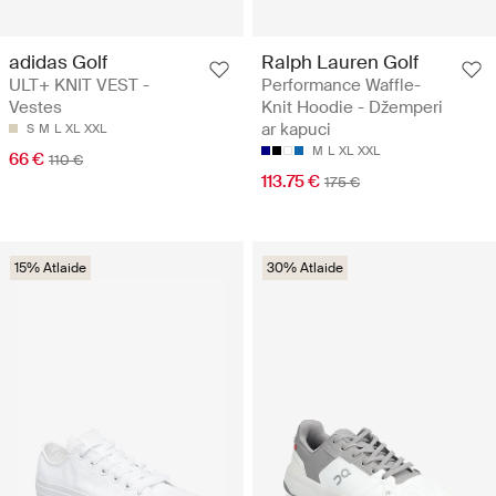
adidas Golf
Ralph Lauren Golf
ULT+ KNIT VEST -
Performance Waffle-
Vestes
Knit Hoodie - Džemperi
ar kapuci
S
M
L
XL
XXL
M
L
XL
XXL
66 €
110 €
113.75 €
175 €
15% Atlaide
30% Atlaide