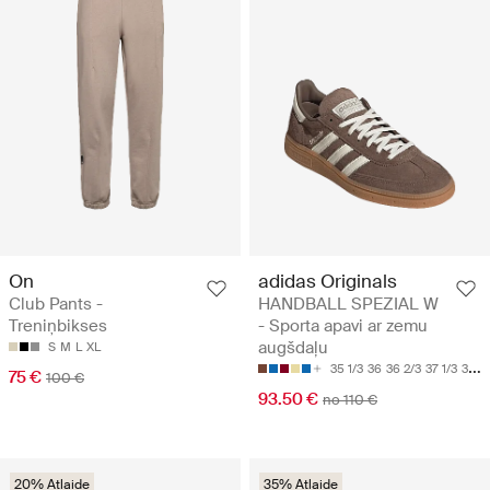
On
adidas Originals
Club Pants -
HANDBALL SPEZIAL W
Treniņbikses
- Sporta apavi ar zemu
augšdaļu
S
M
L
XL
35 1/3
36
36 2/3
37 1/3
38
75 €
100 €
93.50 €
no 110 €
20% Atlaide
35% Atlaide