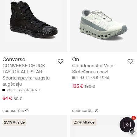
Converse
On
CONVERSE CHUCK
Cloudmonster Void -
TAYLOR ALL STAR -
Skriešanas apavi
Sporta apavi ar augstu
43
44
44.5
45
46
augšdaļu
135 €
180 €
35
36
36.5
37
37.5
64 €
80 €
sponsorēts
sponsorēts
1
25% Atlaide
25% Atlaide
−