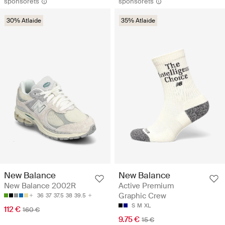
sponsorēts
sponsorēts
30% Atlaide
35% Atlaide
New Balance
New Balance
New Balance 2002R
Active Premium
Graphic Crew
36
37
37.5
38
39.5
S
M
XL
112 €
160 €
9.75 €
15 €