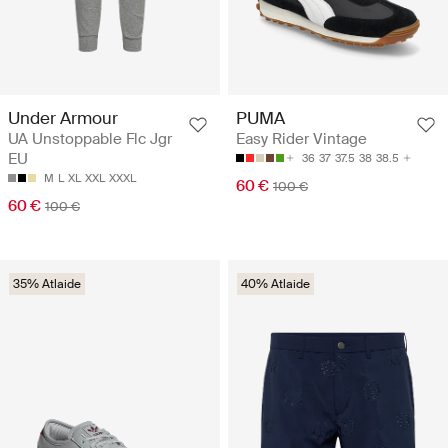
Under Armour
PUMA
UA Unstoppable Flc Jgr
Easy Rider Vintage
EU
36
37
37.5
38
38.5
M
L
XL
XXL
XXXL
60 €
100 €
60 €
100 €
35% Atlaide
40% Atlaide