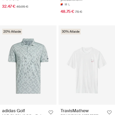
M
L
32.47 €
49.95 €
48.75 €
75 €
20% Atlaide
30% Atlaide
adidas Golf
TravisMathew