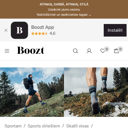
ATPAKAĻ DARBĀ, ATPAKAĻ STILĀ
Uzsāciet jauno sezonu
Noklikšķiniet un iepērcieties tagad →
Boozt App
instalēt
4.6
0
0
Sportam
Sports vīriešiem
Skatīt visas