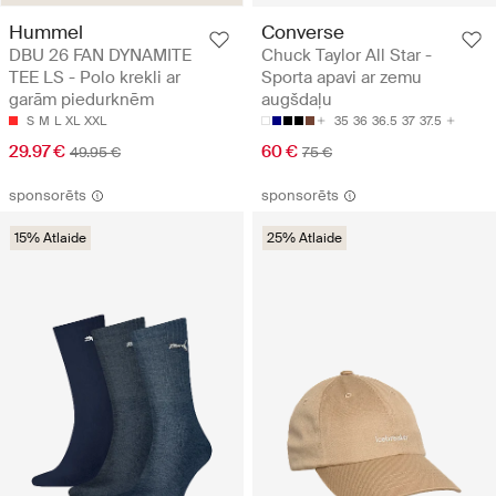
Hummel
Converse
DBU 26 FAN DYNAMITE
Chuck Taylor All Star -
TEE LS - Polo krekli ar
Sporta apavi ar zemu
garām piedurknēm
augšdaļu
S
M
L
XL
XXL
35
36
36.5
37
37.5
29.97 €
60 €
49.95 €
75 €
sponsorēts
sponsorēts
15% Atlaide
25% Atlaide