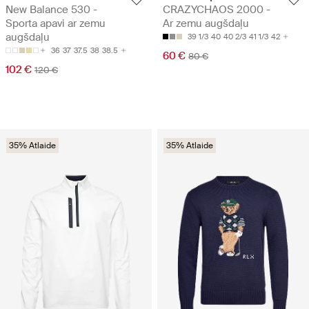
New Balance 530 -
CRAZYCHAOS 2000 -
Sporta apavi ar zemu
Ar zemu augšdaļu
augšdaļu
39 1/3
40
40 2/3
41 1/3
42
36
37
37.5
38
38.5
60 €
80 €
102 €
120 €
35% Atlaide
35% Atlaide