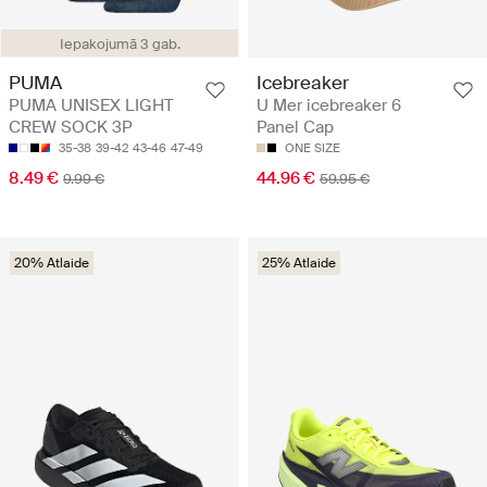
Iepakojumā 3 gab.
PUMA
Icebreaker
PUMA UNISEX LIGHT
U Mer icebreaker 6
CREW SOCK 3P
Panel Cap
35-38
39-42
43-46
47-49
ONE SIZE
8.49 €
44.96 €
9.99 €
59.95 €
20% Atlaide
25% Atlaide