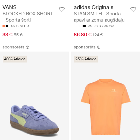
VANS
adidas Originals
BLOCKED BOX SHORT
STAN SMITH - Sporta
- Sporta šorti
apavi ar zemu augšdaļu
XS
S
M
L
XL
35 1/3
36
36 2/3
33 €
86.80 €
55 €
124 €
sponsorēts
sponsorēts
40% Atlaide
25% Atlaide