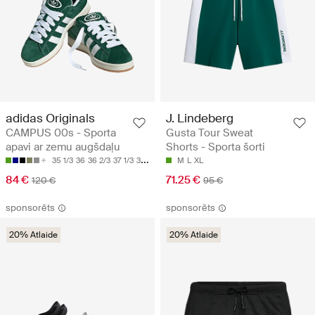
adidas Originals
J. Lindeberg
CAMPUS 00s - Sporta
Gusta Tour Sweat
apavi ar zemu augšdaļu
Shorts - Sporta šorti
35 1/3
36
36 2/3
37 1/3
38
M
L
XL
84 €
71.25 €
120 €
95 €
sponsorēts
sponsorēts
20% Atlaide
20% Atlaide