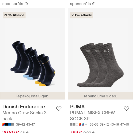
sponsorēts
sponsorēts
20% Atlaide
20% Atlaide
Iepakojumā 3 gab.
Iepakojumā 3 gab.
Danish Endurance
PUMA
Merino Crew Socks 3-
PUMA UNISEX CREW
pack
SOCK 3P
39-42
43-47
35-38
39-42
43-46
47-49
20.80 €
7.99 €
26 €
9.99 €