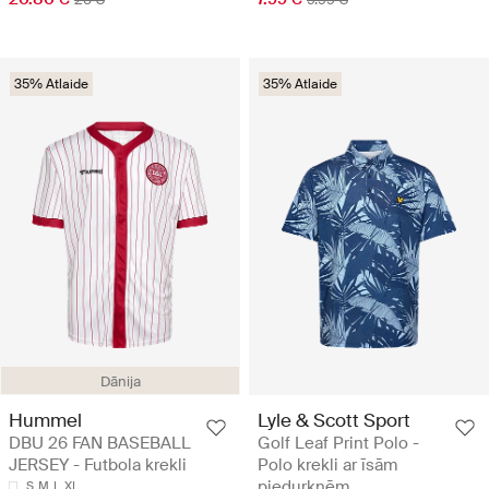
35% Atlaide
35% Atlaide
Dānija
Hummel
Lyle & Scott Sport
DBU 26 FAN BASEBALL
Golf Leaf Print Polo -
JERSEY - Futbola krekli
Polo krekli ar īsām
piedurknēm
S
M
L
XL