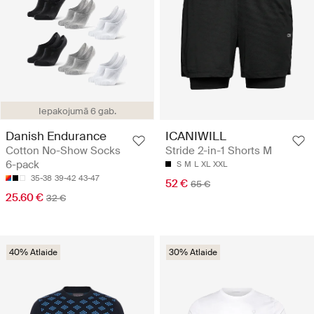
Iepakojumā 6 gab.
Danish Endurance
ICANIWILL
Cotton No-Show Socks
Stride 2-in-1 Shorts M
6-pack
S
M
L
XL
XXL
35-38
39-42
43-47
52 €
65 €
25.60 €
32 €
40% Atlaide
30% Atlaide