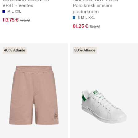
VEST - Vestes
Polo krekli ar īsām
piedurknēm
M
L
XXL
S
M
L
XXL
113.75 €
175 €
81.25 €
125 €
40% Atlaide
30% Atlaide