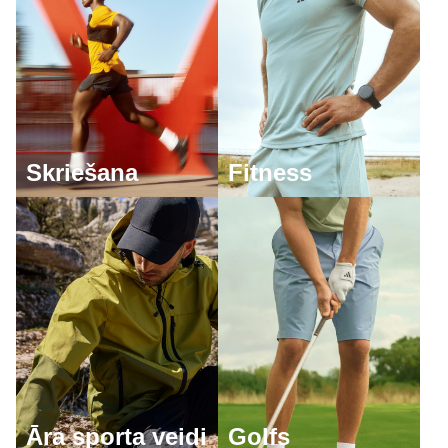
Skriešana
Fitness
Āra sporta veidi
Golfs