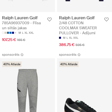
Ralph Lauren Golf
Ralph Lauren Golf
785A96937009 - Flīsa
2/48 COTTON
un siltās jakas
COOLMAX SWEATER
PULLOVER - Adījumi
M
L
XL
XXL
M
L
XL
XXL
107.25 €
165 €
386.75 €
595 €
sponsorēts
sponsorēts
40% Atlaide
40% Atlaide