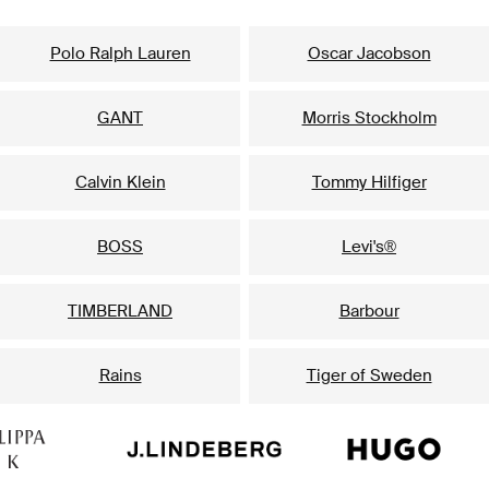
Mūsu populārākie zīmoli vīriešiem
Polo Ralph Lauren
Oscar Jacobson
GANT
Morris Stockholm
Calvin Klein
Tommy Hilfiger
BOSS
Levi's®
TIMBERLAND
Barbour
Rains
Tiger of Sweden