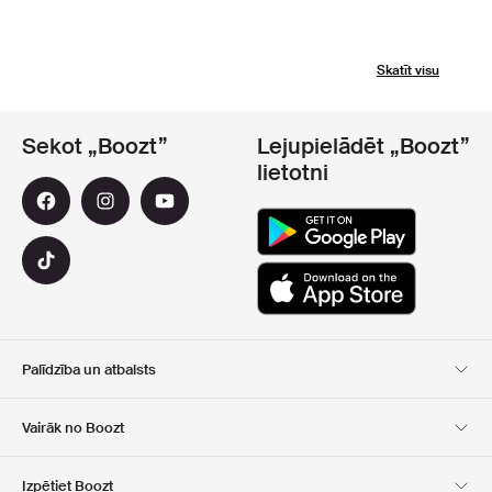
Skatīt visu
Sekot „Boozt”
Lejupielādēt „Boozt”
lietotni
Palīdzība un atbalsts
Klientu apkalpošana
Piegāde
Vairāk no Boozt
Atgriešana
Maksājums
Par Mums
Oficiālā kupona lapa
Izpētiet Boozt