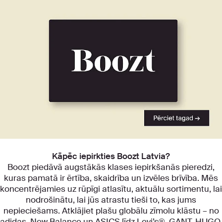
Atklājiet mūsu kategorijas
Kāpēc iepirkties Boozt Latvia?
Boozt piedāvā augstākās klases iepirkšanās pieredzi,
kuras pamatā ir ērtība, skaidrība un izvēles brīvība. Mēs
koncentrējamies uz rūpīgi atlasītu, aktuālu sortimentu, lai
nodrošinātu, lai jūs atrastu tieši to, kas jums
nepieciešams. Atklājiet plašu globālu zīmolu klāstu – no
adidas, New Balance un ASICS līdz Levi’s®, GANT, HUGO,