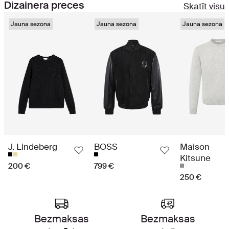
Dizainera preces
Skatīt visu
Jauna sezona
Jauna sezona
Jauna sezona
J. Lindeberg
BOSS
Maison
Kitsune
200 €
799 €
250 €
Augstākās klases iepirkšanās pieredze
Bezmaksas
Bezmaksas