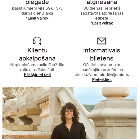
piegāde
atgriešana
pasūtījumiem virs 59€ | 3-5
30 dienas | iepriekš
darba dienu laikā
sagatavota atgriešanas
*Lasīt vairāk
etiķete
*Lasīt vairāk
Klientu
Informatīvais
apkalpošana
biļetens
Nepieciešama palīdzība? Jūs
Gūstiet iedvesmu ar
mūs atradīsiet šeit
jaunākajām precēm un
Klikšķiniet šeit
ekskluzīviem piedāvājumiem.
Pieteikties