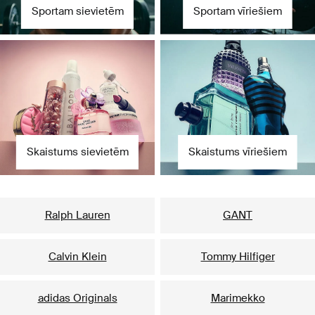
Sportam sievietēm
Sportam vīriešiem
Skaistums sievietēm
Skaistums vīriešiem
Mūsu populārākie zīmoli sievietēm
Ralph Lauren
GANT
Calvin Klein
Tommy Hilfiger
adidas Originals
Marimekko