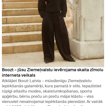
Boozt – jūsu Ziemeļvalstu ievērojama skaita zīmolu
interneta veikals
Atklājiet Boozt Latvia – mūsdienīgu Ziemeļvalstu
iepirkšanās galamērķi, kura pamatā ir stils. Iepazīstiet
rūpīgi atlasītu modes, skaistumkopšanas, sporta
apģērbu, bērnu preču un preču mājai klāstu – viss
vienuviet nevainojamai iepirkšanās pieredzei. Ar vairāk