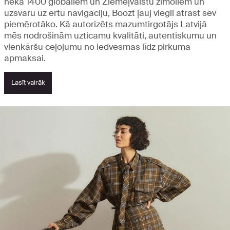
nekā 1400 globāliem un Ziemeļvalstu zīmoliem un
uzsvaru uz ērtu navigāciju, Boozt ļauj viegli atrast sev
piemērotāko. Kā autorizēts mazumtirgotājs Latvijā
mēs nodrošinām uzticamu kvalitāti, autentiskumu un
vienkāršu ceļojumu no iedvesmas līdz pirkuma
apmaksai.
Lasīt vairāk
Aplūkojiet jaunumus un populārākās
preces