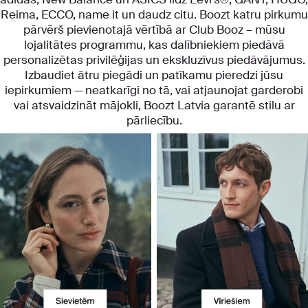
Reima, ECCO, name it un daudz citu. Boozt katru pirkumu
pārvērš pievienotajā vērtībā ar Club Booz – mūsu
lojalitātes programmu, kas dalībniekiem piedāvā
personalizētas privilēģijas un ekskluzīvus piedāvājumus.
Izbaudiet ātru piegādi un patīkamu pieredzi jūsu
iepirkumiem — neatkarīgi no tā, vai atjaunojat garderobi
vai atsvaidzināt mājokli, Boozt Latvia garantē stilu ar
pārliecību.