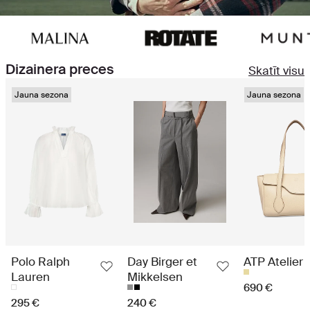
Dizainera preces
Skatīt visu
Jauna sezona
Jauna sezona
Polo Ralph
Day Birger et
ATP Atelier
Lauren
Mikkelsen
690 €
295 €
240 €