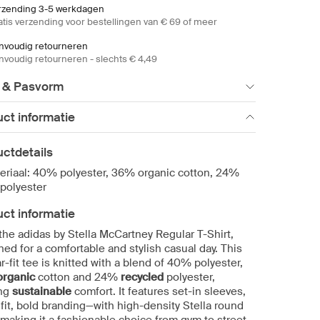
rzending 3-5 werkdagen
atis verzending voor bestellingen van € 69 of meer
nvoudig retourneren
nvoudig retourneren - slechts € 4,49
 & Pasvorm
ct informatie
ctdetails
eriaal: 40% polyester, 36% organic cotton, 24%
.polyester
ct informatie
the adidas by Stella McCartney Regular T-Shirt,
ed for a comfortable and stylish casual day. This
r-fit tee is knitted with a blend of 40% polyester,
organic
cotton and 24%
recycled
polyester,
ing
sustainable
comfort. It features set-in sleeves,
fit, bold branding—with high-density Stella round