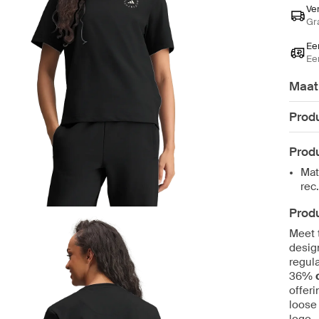
Ve
Gr
Ee
Ee
Maat
Produ
Produ
Mat
rec
Produ
Meet 
design
regula
36%
offer
loose 