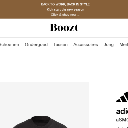
BACK TO WORK, BACK IN STYLE
Kick start the new season
Click & shop now →
Schoenen
Ondergoed
Tassen
Accessoires
Jong
Mer
adi
aSMC