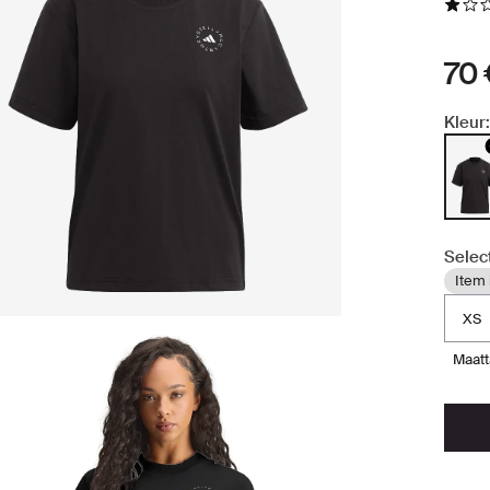
70
Kleur:
Selec
Item 
XS
maat