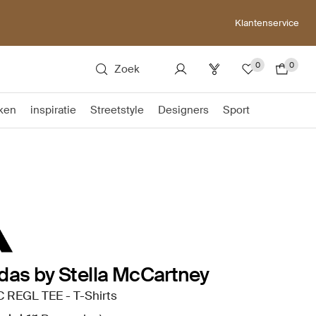
Klantenservice
0
0
Zoek
ken
inspiratie
Streetstyle
Designers
Sport
das by Stella McCartney
 REGL TEE - T-Shirts