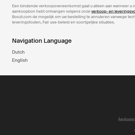
Een bindende verkoopovereenkomst gaat u alleen aan wanneer u v
aankoopbon hebt ontvangen volgens onze
verkoop- en leverings
Boozt.com de mogelijk om uw bestelling te annuleren vanwege te
leveringsfouten, Fair use-beleid en soortgelijke situaties.
Navigation Language
Dutch
English
Aankoopv