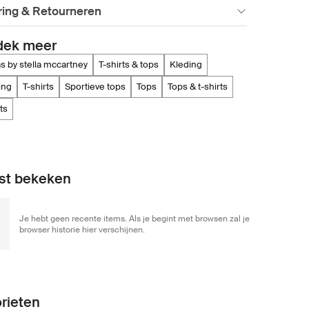
ring & Retourneren
dek meer
as by stella mccartney
t-shirts & tops
kleding
hing
t-shirts
sportieve tops
tops
tops & t-shirts
rts
st bekeken
Je hebt geen recente items. Als je begint met browsen zal je
browser historie hier verschijnen.
rieten