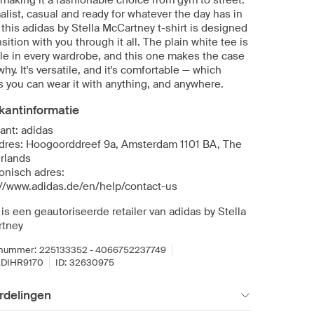
making it a fashionable choice from gym to street.
list, casual and ready for whatever the day has in
 this adidas by Stella McCartney t-shirt is designed
nsition with you through it all. The plain white tee is
ple in every wardrobe, and this one makes the case
why. It's versatile, and it's comfortable — which
 you can wear it with anything, and anywhere.
kantinformatie
ant: adidas
dres: Hoogoorddreef 9a, Amsterdam 1101 BA, The
rlands
ronisch adres:
://www.adidas.de/en/help/contact-us
is een geautoriseerde retailer van adidas by Stella
tney
lnummer:
225133352 - 4066752237749
DIHR9170
ID:
32630975
rdelingen