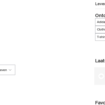
Leve
Ont
adid
clot
t-shi
Laat
geven
Favo