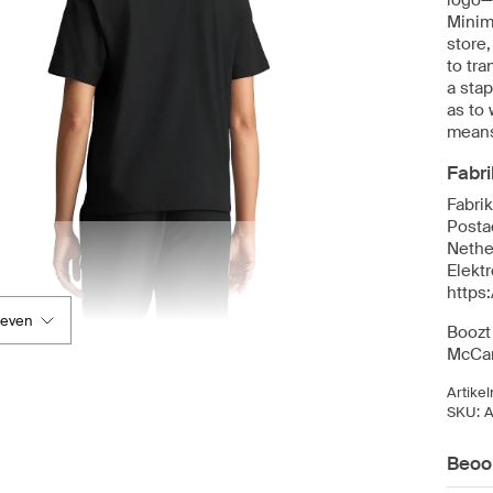
logo—
Minima
store,
to tra
a sta
as to 
means
Fabri
Fabrik
Posta
Nethe
Elekt
https
geven
Boozt 
McCar
Artike
SKU:
A
Beoo