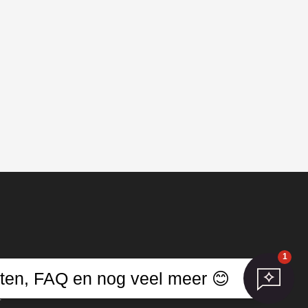
1
jwerken
ucten, FAQ en nog veel meer 😊
.