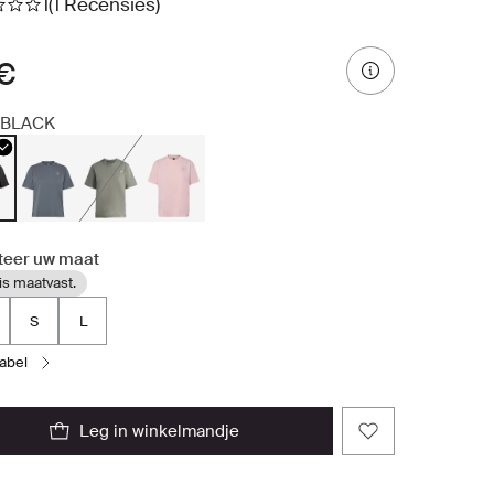
1
(1 Recensies)
 €
BLACK
teer uw maat
is maatvast.
S
L
tabel
leg in winkelmandje