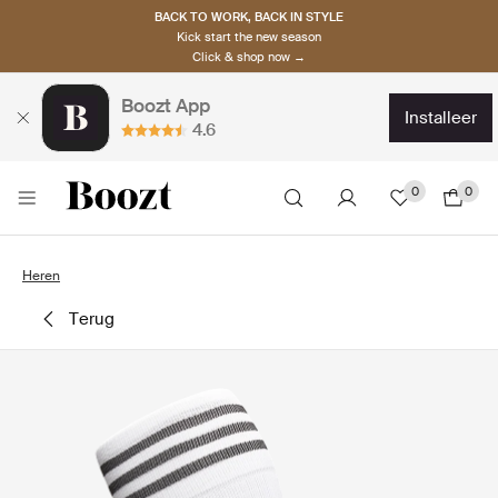
BACK TO WORK, BACK IN STYLE
Kick start the new season
Click & shop now →
Boozt App
installeer
4.6
0
0
Heren
terug