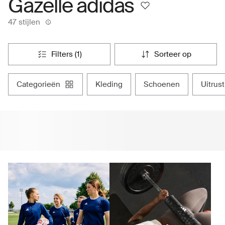
Gazelle adidas
47 stijlen
filters (1)
sorteer op
categorieën
kleding
schoenen
uitrus