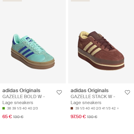
adidas Originals
adidas Originals
GAZELLE BOLD W -
GAZELLE STACK W -
Lage sneakers
Lage sneakers
38
39 1/3
40
40 2/3
39 1/3
40
40 2/3
41 1/3
42
65 €
97.50 €
130 €
130 €