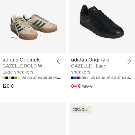
adidas Originals
adidas Originals
GAZELLE BOLD W -
GAZELLE - Lage
Lage sneakers
sneakers
36 2/3
37 1/3
38
38 2/3
39 1/3
35 1/3
36
36 2/3
37 1/3
38
120 €
84 €
120 €
20% Deal