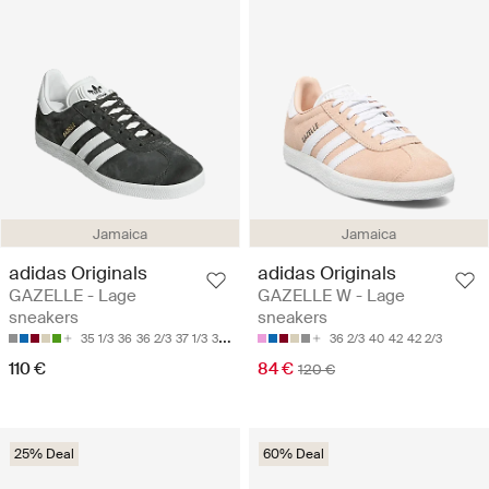
Jamaica
Jamaica
adidas Originals
adidas Originals
GAZELLE - Lage
GAZELLE W - Lage
sneakers
sneakers
35 1/3
36
36 2/3
37 1/3
38
36 2/3
40
42
42 2/3
110 €
84 €
120 €
25% Deal
60% Deal