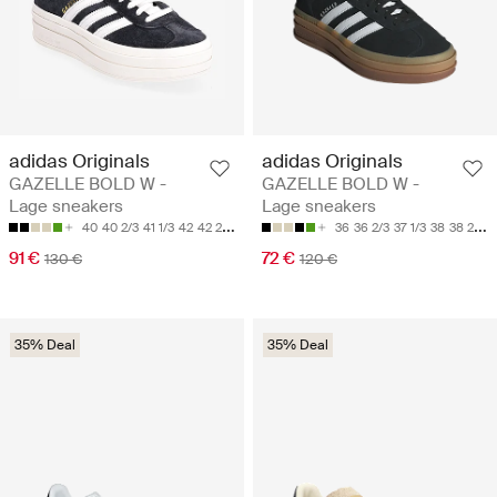
adidas Originals
adidas Originals
GAZELLE BOLD W -
GAZELLE BOLD W -
Lage sneakers
Lage sneakers
40
40 2/3
41 1/3
42
42 2/3
36
36 2/3
37 1/3
38
38 2/3
91 €
72 €
130 €
120 €
35% Deal
35% Deal