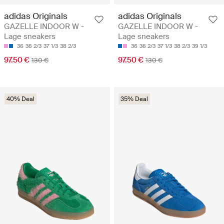
adidas Originals
adidas Originals
GAZELLE INDOOR W -
GAZELLE INDOOR W -
Lage sneakers
Lage sneakers
36
36 2/3
37 1/3
38 2/3
36
36 2/3
37 1/3
38 2/3
39 1/3
97.50 €
97.50 €
130 €
130 €
40% Deal
35% Deal