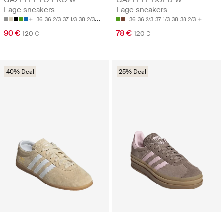
GAZELLE LO PRO W -
GAZELLE BOLD W -
Lage sneakers
Lage sneakers
36
36 2/3
37 1/3
38 2/3
39 1/3
36
36 2/3
37 1/3
38
38 2/3
90 €
78 €
120 €
120 €
40% Deal
25% Deal