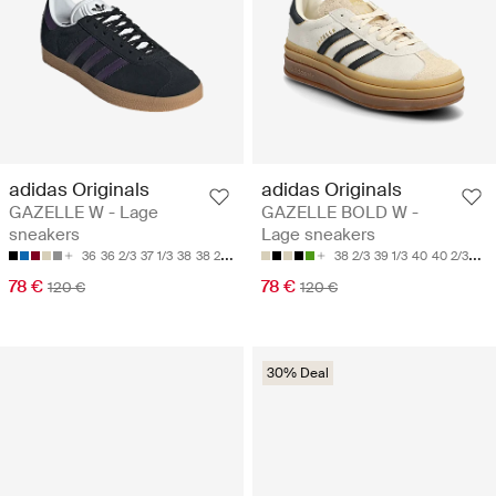
adidas Originals
adidas Originals
GAZELLE W - Lage
GAZELLE BOLD W -
sneakers
Lage sneakers
36
36 2/3
37 1/3
38
38 2/3
38 2/3
39 1/3
40
40 2/3
41 1
78 €
78 €
120 €
120 €
30% Deal