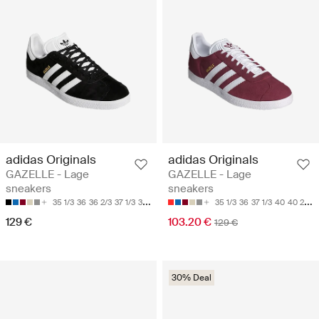
adidas Originals
adidas Originals
GAZELLE - Lage
GAZELLE - Lage
sneakers
sneakers
35 1/3
36
36 2/3
37 1/3
38
35 1/3
36
37 1/3
40
40 2/3
129 €
103.20 €
129 €
30% Deal