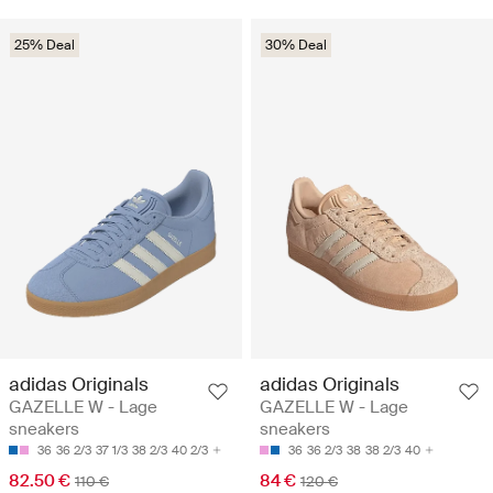
25% Deal
30% Deal
adidas Originals
adidas Originals
GAZELLE W - Lage
GAZELLE W - Lage
sneakers
sneakers
36
36 2/3
37 1/3
38 2/3
40 2/3
36
36 2/3
38
38 2/3
40
82.50 €
84 €
110 €
120 €