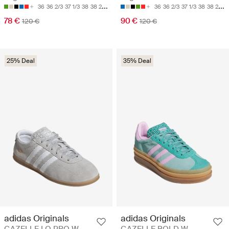
36
36 2/3
37 1/3
38
38 2/3
36
36 2/3
37 1/3
38
38 2/3
78 €
90 €
120 €
120 €
25% Deal
35% Deal
adidas Originals
adidas Originals