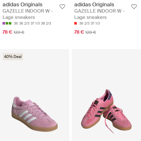
adidas Originals
adidas Originals
GAZELLE INDOOR W -
GAZELLE INDOOR W -
Lage sneakers
Lage sneakers
36
36 2/3
37 1/3
38 2/3
36 2/3
37 1/3
78 €
78 €
120 €
120 €
40% Deal