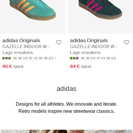
adidas Originals
adidas Originals
GAZELLE INDOOR W -
GAZELLE INDOOR W -
Lage sneakers
Lage sneakers
36
36 2/3
37 1/3
38
38 2/3
36
36 2/3
37 1/3
38 2/3
90 €
84 €
120 €
120 €
adidas
Designs for all athletes. We innovate and iterate.
Retro models inspire new streetwear classics.