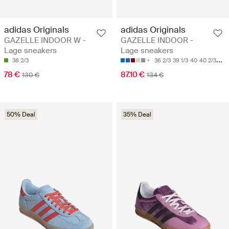
adidas Originals
adidas Originals
GAZELLE INDOOR W -
GAZELLE INDOOR -
Lage sneakers
Lage sneakers
38 2/3
36 2/3
39 1/3
40
40 2/3
41 1
78 €
87.10 €
130 €
134 €
50% Deal
35% Deal