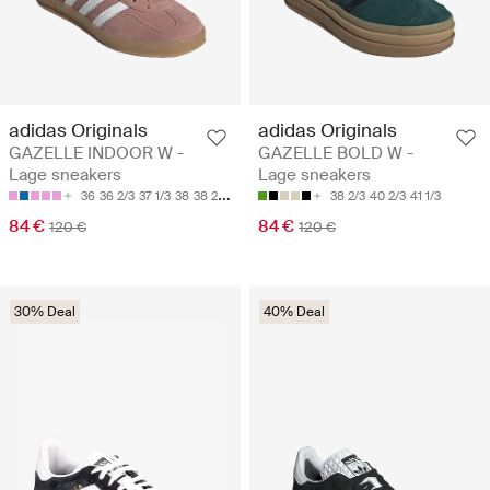
adidas Originals
adidas Originals
GAZELLE INDOOR W -
GAZELLE BOLD W -
Lage sneakers
Lage sneakers
36
36 2/3
37 1/3
38
38 2/3
38 2/3
40 2/3
41 1/3
84 €
84 €
120 €
120 €
30% Deal
40% Deal