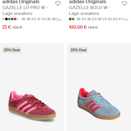
adidas Originals
adidas Originals
GAZELLE LO PRO W -
GAZELLE BOLD W -
Lage sneakers
Lage sneakers
36
36 2/3
37 1/3
38
38 2/3
36 2/3
38 2/3
39 1/3
40 2/3
41 1/3
72 €
100.50 €
120 €
134 €
25% Deal
25% Deal