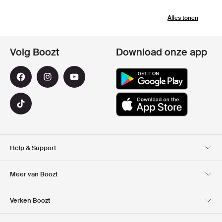
Alles tonen
Volg Boozt
Download onze app
Help & Support
Klantenservice
Bezorging
Meer van Boozt
Retouren
Betaling
Over Ons
Official voucher code
Verken Boozt
Cadeaukaart
Onze Apps
Carrières
Bedrijfsinformatie