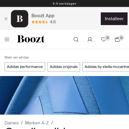
Eenvoudig retourneren - slechts € 4,49
Boozt App
installeer
4.6
0
0
Meer van adidas
adidas performance
adidas originals
adidas by stella mccartn
Dames
Merken A-Z