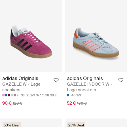
adidas Originals
adidas Originals
GAZELLE W - Lage
GAZELLE INDOOR W -
sneakers
Lage sneakers
36
36 2/3
37 1/3
38
38 2/3
40 2/3
90 €
52 €
120 €
130 €
50% Deal
25% Deal